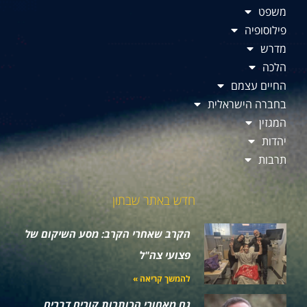
משפט
פילוסופיה
מדרש
הלכה
החיים עצמם
בחברה הישראלית
המגזין
יהדות
תרבות
חדש באתר שבתון
הקרב שאחרי הקרב: מסע השיקום של
פצועי צה"ל
להמשך קריאה »
גם מאחורי הכותרות קורים דברים