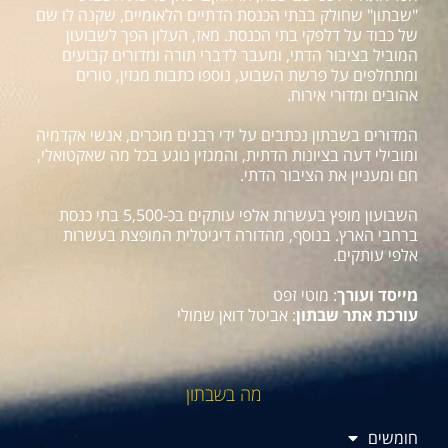
"שבתון" שחולק בבתי הכנסת הדתיים הלאומיים, שקנה לו שם
של כבוד על דלפקי בתי הכנסת. מאז, העלון הפך לשבועון
המוביל בציבור הדתי, ומעבר לדברי תורה ומדורים קבועים
ומתחלפים על פרשת השבוע, נוספו כתבות מגזין, טורים
אהובים ומדורי אירוח.
המדורים בשבתון נכתבים על ידי רבנים מוכרים, אנשי אקדמיה
ומובילי דעה בציונות הדתית, והמגזין נוגע בכל מה שאקטואלי,
חם ומעניין את הציבור הדתי.
השבועון מופץ בעשרות אלפי עותקים בכ-5,500 בתי כנסת
ברחבי הארץ. בנוסף, מהדורה דיגיטלית המופצת בעשרות
אלפי עותקים.
מייסד ועורך
: מוטי זפט
עורכת אתר שבתון
: אביטל דואן שמולי
מה בשבתון
חומשים