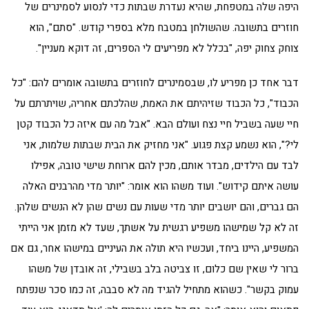
היפה שלה במטפחת, שהיא נעדרת שבתות כדי לנסוע לסמינרים של
חוזרים בתשובה. שהשולחן במטבח מלא בספרי קודש. "סתם", הוא
צוחק צחוק יפה, "בכלל לא מפריעים לי הספרים, זה דוקא מעניין".
דבר אחד כן מפריע לו, שבסמינרים לחוזרים בתשובה אומרים להם: "כל
הכבוד", כל הכבוד שזיהיתם את האמת, שהלכתם אחריה, שויתרתם על
חיי שעה בשביל חיי נצח ועולם הבא. "אבל מה עם איזה כל הכבוד קטן
לי?", הוא נשמע קצת פגוע. "אני מחזיק את הבית שבתות שלמות, אני
לבד עם הילדים, מבדר אותם, מכין להם ארוחת שישי טובה, אפילו
עושה איתם קידוש". ועוד משהו הוא אומר: "יותר מדי מהרבנים האלה
הם גברים, והם יושבים יותר מדי שעות עם נשים שהן לא הנשים שלהן.
זה לא קל שמישהו משפיע רגשית על אשתך, שעד לא מזמן אני הייתי
המשפיע, היינו ביחד, ועכשיו היא תולה את העיניים במישהו אחר, גם אם
ברור לי שאין שם כלום, זו צביטה בלב בשבילי, זה אובדן של משהו
עמוק בקשר". כשהוא מתחיל להגיד מה לא סבבה, זה כמו סכר שנפתח