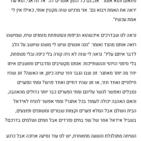
פתאום והוא אומר: "אה, גם כל הזמן אומרים לה: 'אל תדאגי, הוא עוד
יראה את האמת ויבוא גם'. אני מרגיש שזה מקטין אותי, כאילו אין לי
אמת עכשיו".
נראה לנו שבדרכים איכשהוא הכיפות והמטפחת מזמנים שיח, שמישהו
רואה אותנו מהצד ואומר: "הנה אנשים שיש לי משהו שיושב על הלב
לדבר איתם עליו". נראה לי שזה לא היה קורה בלי כיפה ובלי מטפחת,
בלי סימני הזיהוי וההשתייכות. אנחנו מקשיבים ומדברים וחושבים איתו
יחד מה יותר מאתגר: זוג שבו הגבר חזר שינה כיוון, או האשה? זוג שהיו
חילוניים ואחד חזר, או זוג שהיו דתיים ואחד פרש? ומתי הפערים
נסבלים ואפשר לגשר עליהם ומתי הפערים כבר יותר גדולים מהאהבה,
והאם האהבה יכולה לעמוד בכל אתגר? ומתי אפשר להניח לאידאל
הבית השלם אבל המלא פערים וקצוות שבורים ומשוננים ופוצעים,
בשביל אידאל אחר של שני בתים נפרדים אבל חמים ושלמים בדרכם?
השיחה מתגלגלת והשעה מתאחרת, יש לנו עוד נסיעה ארוכה אבל כרגע