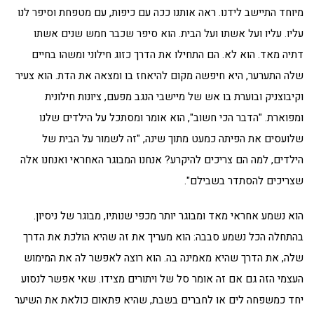
מיוחד התיישב לידנו. ראה אותנו ככה עם כיפות, עם מטפחת וסיפר לנו
עליו. עליו ועל אשתו ועל הבית. הוא סיפר שכבר חמש שנים אשתו
דתיה מאד. הוא לא. הם התחילו את הדרך כזוג חילוני ומשהו בחיים
שלה התערער, היא חיפשה מקום להיאחז בו ומצאה את הדת. הוא צעיר
וקיבוצניק ובוערת בו אש של מיישבי הנגב מפעם, ציונות חילונית
ומפוארת. "הדבר הכי חשוב", הוא אומר ומסתכל על הילדים שלנו
שלועסים את הפיתה כמעט מתוך שינה, "זה לשמור על הבית של
הילדים, למה הם צריכים להיקרע? אנחנו המבוגר האחראי ואנחנו אלה
שצריכים להסתדר בשבילם".
הוא נשמע אחראי מאד ומבוגר יותר מכפי שנותיו, מבוגר של ניסיון.
בהתחלה הכל נשמע סבבה: הוא מעריך את זה שהיא הולכת את הדרך
שלה, את הדרך שהיא מאמינה בה. הוא רוצה לאפשר לה את המימוש
העצמי הזה גם אם זה אומר סל של ויתורים מצידו. שאי אפשר לנסוע
יחד כמשפחה לים או לחברים בשבת, שהיא פתאום כולאת את השיער