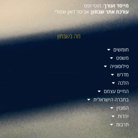
מייסד ועורך
: מוטי זפט
עורכת אתר שבתון
: אביטל דואן שמולי
מה בשבתון
חומשים
משפט
פילוסופיה
מדרש
הלכה
החיים עצמם
בחברה הישראלית
המגזין
יהדות
תרבות