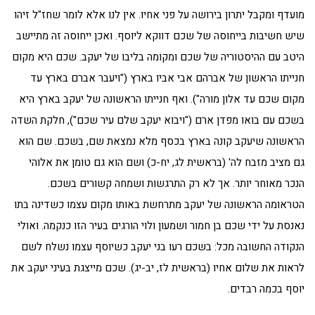
מועדף ומקבל יתרון בירושה על פני אחיו. אין לנו אלא לומר שחז"ל זיהו
שיש חשיבות בייחוסה של שכם דווקא ליוסף. ואכן ייחוסה זה מתיישב
היטב עם ההיסטוריה של שכם ומקומה בליבו של יעקב. שכם היא מקום
חנייתו הראשון של אברהם אבי אביו בארץ ("ויעבר אברם בארץ עד
מקום שכם עד אלון מורה"). ואף חנייתו הראשונה של יעקב בארץ היא
בשכם עם בואו מפדן ארם ("ויבוא יעקב שלם עיר שכם"), חלקת השדה
הראשונה שיעקב קונה בארץ בכסף מלא נמצאת שם, בשכם. שם הוא
גם מציב מזבח לה' (בראשית לג, יח-כ) ושם הוא גם טומן את אלוהי
הנכר מאוחר יותר. אך לא רק התרגשות ושמחה קשורים בשכם.
הטראומה הראשונה של יעקב מתרחשת באותו מקום עצמו כשדינה בתו
נאנסת על ידי שכם בן חמור ושמעון ולוי הורגים בעיר הזו כנקמה. ואולי
הנקודה החשובה מכל: בשכם רעו בני יעקב כשיוסף עצמו נשלח לשם
לראות את שלום אחיו (בראשית לז, יב-יג). שכם מייצגת בעיני יעקב את
יוסף בכמה רבדים.