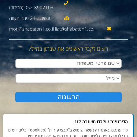
052-8907103 (מכירות)
moti@shabaton1.co.il liat@shabaton1.co.il
רוצים לקבל ראשונים את שבתון במייל?
הפרטיות שלכם חשובה לנו
לידיעתכם, באתר זה נעשה שימוש ב"קבצי עוגיות" (cookies) וכלים דומים
כדי לספק חוויית גלישה טובה יותר, תוכן מותאם אישית וניתוחים