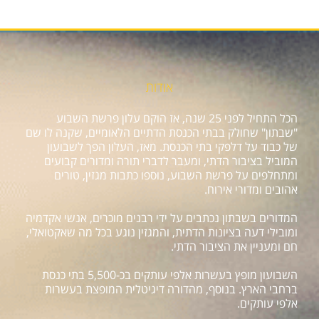
אודות
הכל התחיל לפני 25 שנה, אז הוקם עלון פרשת השבוע
"שבתון" שחולק בבתי הכנסת הדתיים הלאומיים, שקנה לו שם
של כבוד על דלפקי בתי הכנסת. מאז, העלון הפך לשבועון
המוביל בציבור הדתי, ומעבר לדברי תורה ומדורים קבועים
ומתחלפים על פרשת השבוע, נוספו כתבות מגזין, טורים
אהובים ומדורי אירוח.
המדורים בשבתון נכתבים על ידי רבנים מוכרים, אנשי אקדמיה
ומובילי דעה בציונות הדתית, והמגזין נוגע בכל מה שאקטואלי,
חם ומעניין את הציבור הדתי.
השבועון מופץ בעשרות אלפי עותקים בכ-5,500 בתי כנסת
ברחבי הארץ. בנוסף, מהדורה דיגיטלית המופצת בעשרות
אלפי עותקים.