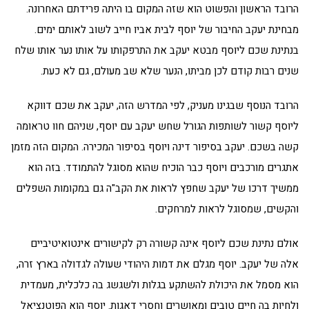
הרובד הראשון והפשוט הוא שזה המקום בו היתה פרידתם האחרונה.
מבחינת יעקב החיבור של יוסף לבית אביו חייב לשוב לאותם ימים.
בנתינת שכם ליוסף מבטא יעקב את התרפקותו על אותו נער אותו שלח
שנים רבות קודם לכן מביתו, הנער שלא שב מעולם, גם לא כעת.
הרובד הנוסף שבגינו מעניק, לפי המדרש הזה, יעקב את שכם דווקא
ליוסף קשור לשותפות הגורל שחש יעקב עם יוסף, שניהם חוו טראומה
קשה בשכם. יעקב בסיפור דינה ויוסף בסיפור המכירה. המקום הזה מזמן
אתגרים מורכבים ויוסף כבר הוכיח שהוא מסוגל להתמודד. בזה הוא
ממשיך דרכו של יעקב שחפץ לראות את הקב"ה גם במקומות השפלים
והקשים, שמסוגל לראות למרחקים.
אולם נתינת שכם ליוסף אינה קשורה רק לקישורים אינטואיטיביים
אלה של יעקב. יוסף מגלם את דמות היהודי שעולה לגדולה בארץ זרה,
הוא מסמל את היכולת להשתקע בגלות ולשגשג בה כלכלית, מעמדית
ולחיות בה חיים טובים ומאושרים וחסרי דאגות. יוסף הוא הפוטנציאל