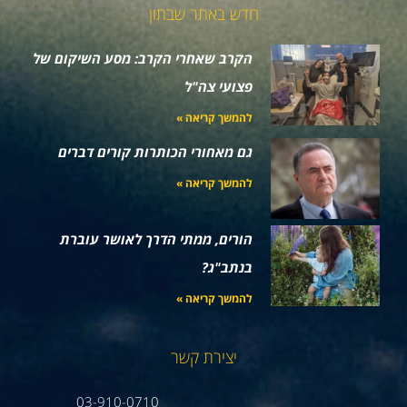
חדש באתר שבתון
הקרב שאחרי הקרב: מסע השיקום של
פצועי צה"ל
להמשך קריאה »
גם מאחורי הכותרות קורים דברים
להמשך קריאה »
הורים, ממתי הדרך לאושר עוברת
בנתב"ג?
להמשך קריאה »
יצירת קשר
03-910-0710