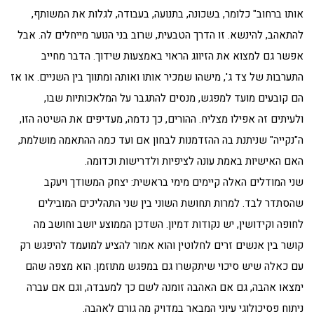
אותו ברחוב" כלומר, בשכונה, בתנועה, בעבודה, לגלות את המשותף,
להתאהב, להינשא. זו הדרך הטבעית, שרוב בני הנוער מייחלים לה. אבל
אפשר גם למצוא את הזיווג הראוי באמצעות שידוך. הדבר מחייב
התערבות של צד ג', מישהו שמכיר אותו ואותה ומתווך בין השניים. או אז
הם קובעים מועד למפגש, מנסים להתגבר על המלאכותיות שבו,
ולעיתים זה אפילו מצליח. ההורים, כך נדמה, מעדיפים את השיטה הזו,
ה"נקייה" שניתנת בה ההזדמנות לבחון אם ועד כמה ההתאמה מושלמת,
האם האישיות באמת עונה לציפיות ולדרישות וכדומה.
שני המודלים האלה קיימים מימי בראשית: יצחק המשודך ויעקב
שהסתדר לבד. למרות תחושת השוני בין שני התהליכים המובילים
לחופה וקידושין, יש נקודות דמיון. השדכן הממוצע יושב וחושב מה
קושר בין אנשים זרים לחלוטין והוא אמור להציע למועמד להיפגש רק
עם כאלה שיש סיכוי שיתקשרו גם במפגש מתוזמן. הוא מצפה שהם
ימצאו אהבה, גם אם האהבה זומנה לשם כך למעבדה, וגם אם עברה
ניתוח פסיכולוגי עיוני המבאר במדויק מה גורם לאהבה.