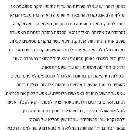
באופן דומה, יש שאלה מעניינת מה עדיף לתינוק, יניקה ספונטנית או
תחליף חלב אם. נקודת המוצא היא שהנקה היא הדבר הטבעי והבריא
ביותר לתינוק. היא גם מעניקה קירבה וקשר, מפלאי הבריאה שקשה
להתווכח על איכותה. מאידך גיסא, החלפת ההנקה במטרנה מאפשרת
מעקב אחר התזונה של התינוק. החיקוי עשוי במקרים מסוימים לעלות
באיכותו על חלב האם, ואפשר ליצור באמצעותו קשר גם עם האב. גם
הריון יכול להיגרם באופן ספונטני והוא יכול להיווצר במעבדה. לשני
הדרכים חסרונות ויתרונות. ויש עוד שפע דוגמאות.
הכפילות הזו קיימת גם בתחום ה'אלוהות'. המכשפים למיניהם יכולים
להעתיק בכוחות אנושיים איכויות שנראות אלוהיות. בגללם נדמה
שאפשר להשיג רוחניות באמצעים חלופיים, שאפשר לכוון את הבריאה
לטובת האדם בדרכים חלופיות. שאין צריך לפנות דווקא לקב"ה. אפשר
לנהל את העולם בלעדיו, כפי שהציע ר' יוחנן במסכת סנהדרין:
"למה נקרא שמן מכשפים? שמכחישין פמליא של מעלה".
מבאר רבינו בחיי: "והכחשת הפמליא הוא כשאדם עושה למטה הרכבת