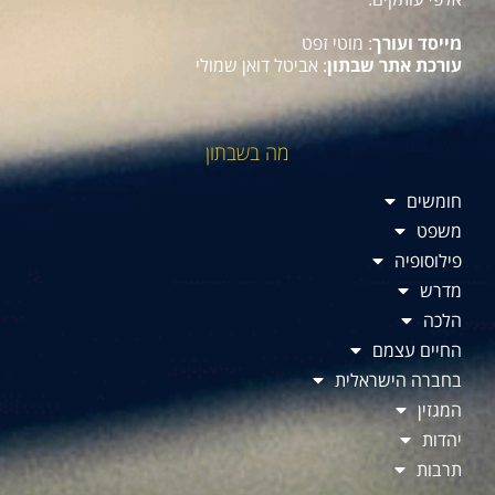
מייסד ועורך
: מוטי זפט
עורכת אתר שבתון
: אביטל דואן שמולי
מה בשבתון
חומשים
משפט
פילוסופיה
מדרש
הלכה
החיים עצמם
בחברה הישראלית
המגזין
יהדות
תרבות