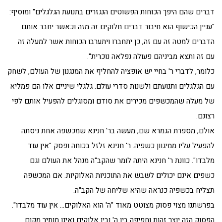
דברים שהם היפך הכוחות הפשוטים הנגזרים בתנועת הגלגלים" ומוסיף:
"עניין הכישוף הוא חיבור דברים חלוקים זה מזה וכאשר יחבר אותם
הדברים למטה זה עם זה, כן יתחברו ויתערבו הכוחות אשר למעלה זה
עם זה ותצא מביניהם פעולה נפלאה נוכרית".
כלומר, לדברי ר' בחיי יש אופציה להחליף את המנגנון של העולם, לשחק
עם הגלגלים ותנועתם ולשנות סדרי עולם. גלגלי שיניים אלו הם פמליא
של מעלה שהמכשפים מכירים את סודם ומסוגלים להפעיל אותם לפי
רצונם.
אולם, מספרת הגמרא שם, מעשה בר' חנינא שמכשפה אחת ניסתה
להפעיל עליו ממיגוון כשפיה. ר' חנינא זלזל בכוחה ופסק "אין עוד
מלבדו". כוונת ר' חנינא היתה לומר שהקב"ה מנהל את העולם וגם
כשפים אינם יכולים לשבש את התוכניות האלוקיות. אם המכשפה
תצליח בכשפיה כנראה שהיא שליחה של הקב"ה.
בפרשתנו מצוי פסוק מצוטט מאוד "ה' הוא האלוקים… אין עוד מלבדו".
הפסוק הזה יוצר זהות וחפיפה בין ה' ובין אלוקים ואינו מותיר מקום