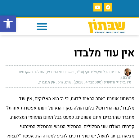
פתח סרגל
אין עוד מלבדו
הרבנית מיכל טיקוצ'ינסקי (עו"ד, ראשת בתי המדרש, המכללה האקדמית
הרצוג)
ט״ו באלול ה׳תש״פ (ספטמבר 4, 2020)
3:18 pm
אין תגובות
פרשתנו אומרת "אתה הראית לדעת, כי ה' הוא האלוקים, אין עוד
מלבדו". מה החידוש? כלום העלה מאן דהוא על דעתו אפשרות אחרת?
מתברר שהדברים אינם פשוטים. כמעט בכל תחום מתחומי המציאות,
קיימים בעולם שני מסלולים: המסלול הטבעי והמסלול הסינתטי.
מציאת בן זוג למשל, יש שתי דרכים להגיע למטרה הזו. אפשר "למצוא