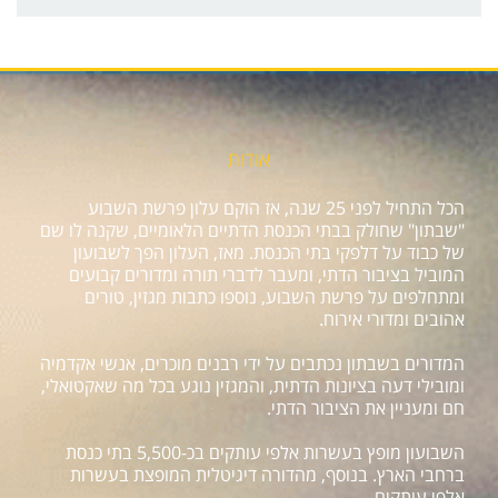
אודות
הכל התחיל לפני 25 שנה, אז הוקם עלון פרשת השבוע
"שבתון" שחולק בבתי הכנסת הדתיים הלאומיים, שקנה לו שם
של כבוד על דלפקי בתי הכנסת. מאז, העלון הפך לשבועון
המוביל בציבור הדתי, ומעבר לדברי תורה ומדורים קבועים
ומתחלפים על פרשת השבוע, נוספו כתבות מגזין, טורים
אהובים ומדורי אירוח.
המדורים בשבתון נכתבים על ידי רבנים מוכרים, אנשי אקדמיה
ומובילי דעה בציונות הדתית, והמגזין נוגע בכל מה שאקטואלי,
חם ומעניין את הציבור הדתי.
השבועון מופץ בעשרות אלפי עותקים בכ-5,500 בתי כנסת
ברחבי הארץ. בנוסף, מהדורה דיגיטלית המופצת בעשרות
אלפי עותקים.