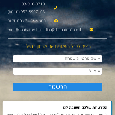
03-910-0710
052-8907103 (מכירות)
moti@shabaton1.co.il liat@shabaton1.co.il
רוצים לקבל ראשונים את שבתון במייל?
הפרטיות שלכם חשובה לנו
לידיעתכם, באתר זה נעשה שימוש ב"קבצי עוגיות" (cookies) וכלים דומים