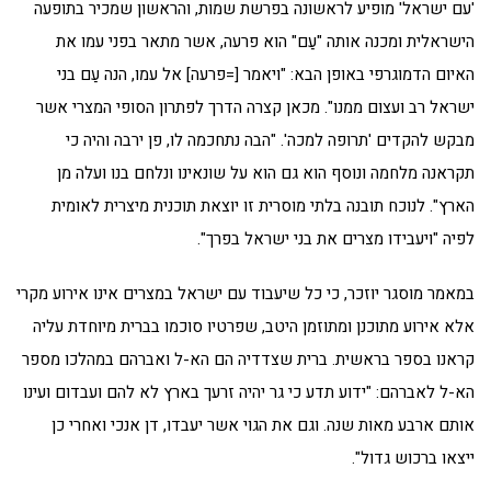
'עם ישראל' מופיע לראשונה בפרשת שמות, והראשון שמכיר בתופעה
הישראלית ומכנה אותה "עַם" הוא פרעה, אשר מתאר בפני עמו את
האיום הדמוגרפי באופן הבא: "ויאמר [=פרעה] אל עמו, הנה עַם בני
ישראל רב ועצום ממנו". מכאן קצרה הדרך לפתרון הסופי המצרי אשר
מבקש להקדים 'תרופה למכה'. "הבה נתחכמה לו, פן ירבה והיה כי
תקראנה מלחמה ונוסף הוא גם הוא על שונאינו ונלחם בנו ועלה מן
הארץ". לנוכח תובנה בלתי מוסרית זו יוצאת תוכנית מיצרית לאומית
לפיה "ויעבידו מצרים את בני ישראל בפרך".
במאמר מוסגר יוזכר, כי כל שיעבוד עם ישראל במצרים אינו אירוע מקרי
אלא אירוע מתוכנן ומתוזמן היטב, שפרטיו סוכמו בברית מיוחדת עליה
קראנו בספר בראשית. ברית שצדדיה הם הא-ל ואברהם במהלכו מספר
הא-ל לאברהם: "ידוע תדע כי גר יהיה זרעך בארץ לא להם ועבדום ועינו
אותם ארבע מאות שנה. וגם את הגוי אשר יעבדו, דן אנכי ואחרי כן
ייצאו ברכוש גדול".