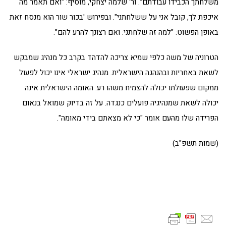
משלחתך הכבידו עבודתם". ור' שלמה יצחקי, מוסיף: "ואם תאמר מה
איכפת לך, קובל אני על ששלחתני". ובפירוש 'בכור שור הוא מנסח זאת
באופן הפשוט: "למה זה שלחתני: ואם רצונך להרע להם".
הטרוניה של משה כלפי שמיא צריכה להדהד בקרב כל מנהיג שמבקש
לשאת באחריות ובהנהגה הישראלית. מנהיג ישראלי אינו יכול לפעול
ממקום שפעולתו יכולה להצמיח משהו רע. האומה הישראלית אינה
יכולה לשאת שמנהיגיה פועלים כנגדה. על זה בדיוק שמואל בנאום
הפרידה שלו מהעם אומר "כי לא מצאתם בידי מאומה".
(שמות תשפ"ב)