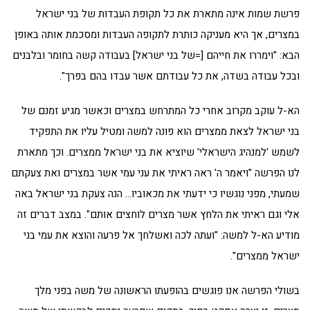
פרשת שמות אינה מתארת את כל תקופת העבדות של בני ישראל
במצרים, אך היא מעניקה כותרת לתקופה העבדות ומסכמת אותה באופן
הבא: "וימררו את חייהם [=של בני ישראל] בעבודה קשה בחומר ובלבנים
ובכל עבודה בשדה, את כל עבודתם אשר עבדו בהם בפרך".
הא-ל עוקב מקרוב אחרי כל המתרחש במצרים וכאשר מגיע זמנם של
בני ישראל לצאת ממצרים הוא פונה למשה ומטיל עליו את התפקיד
לשמש 'למנהיג הישראלי' שיוציא את בני ישראל ממצרים. וכך מתארת
לנו הפרשה "ויאמר ה' ראה ראיתי את עני עמי אשר במצרים ואת צעקתם
שמעתי, מפני נוגשיו כי ידעתי את מכאוביו… הנה צעקת בני ישראל באה
אלי וגם ראיתי את הלחץ אשר מצרים לוחצים אותם". במצב דברים זה
מודיע הא-ל למשה: "ועתה לכה ואשלחך אל פרעה והוצא את עמי בני
ישראל ממצרים".
בשולי הפרשה אנו פוגשים בהופעתו הראשונה של משה בפני מלך