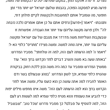
מצרים. זו יצרה אפקט הפוך, במקום שפרעה יסכים לבקשתו של משה,
פרעה מגיע למסקנה הפוכה, בהבנתו שלעם ישראל יש יותר מדי זמן
חופשי, מה שמוביל אותם למחשבות ולבקשות לקיים פולחן דתי,
ותגובתו- "ויאמר [=פרעה] נרפים אתם על כן אתם אומרים נלכה נזבחה
לה'". ולכן פרעה מקשה עליהם עוד יותר את העבודה. אפשרות זו
שבעקבות השליחות משה מדרדר את מצבם של עם ישראל ומקשה
עליהם עוד יותר, אינה נוחה למשה. ומשה מצידו "מתריס" כלפי הא-ל:
"ויאמר ה' למה הרעותה לעם הזה, למה זה שלחתני". מסביר המדרש:
"באותה שעה בא משה והשיב דברים לפני הקדוש ברוך הוא". עוד
ממשיך המדרש ומסביר עד כמה היה משה נכון ללכת רחוק בביקורת
שהטיח כלפי שמיא, וכך לשון המדרש: "בנוהג שבעולם בשר ודם
האומר לחבירו למה אתה עושה כן הוא כועס עליו, ומשה אמר לפני
הקדוש ברוך הוא למה הרעותה לעם הזה". משה אינו מחפש מילים יפות
כדי להביע את טענותיו והוא מטיח כלפי שמיא למה לעשות רע לעם
הזה', למה להוסיף על סבלם? כך מסביר מדרש 'שכל טוב': "שבשביל