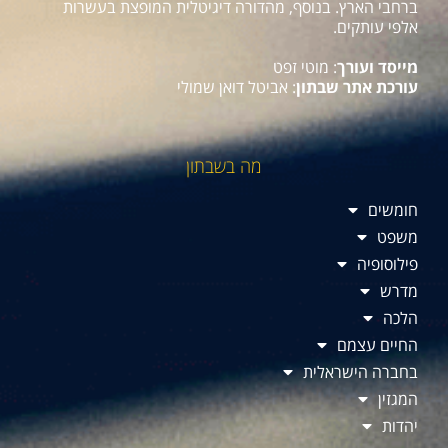
ברחבי הארץ. בנוסף, מהדורה דיגיטלית המופצת בעשרות
אלפי עותקים.
מייסד ועורך
: מוטי זפט
עורכת אתר שבתון
: אביטל דואן שמולי
מה בשבתון
חומשים
משפט
פילוסופיה
מדרש
הלכה
החיים עצמם
בחברה הישראלית
המגזין
יהדות