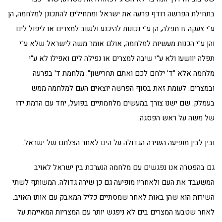
בתחילת הפרשה רודף פרעה את ישראל ומתחילים להתכונן למלחמה, הן
ע"י צעקה זו תפלה, הן ע"י נכונות להיכנע ולשוב למצרים או ליפול לים
והן ע"י הכנות מעשיות למלחמה, אולם אומר משה לישראל שלא ע"י
תפלה יוושעו ולא ע"י שיבה למצרים או נפילה לים ואפילו לא ע"י
מלחמה אלא "ד' ילחם לכם ואתם תחרישון". מלחמת ד' בפרעה
ובמצרים. לעומת זאת בסוף הפרשה יוצאים העם למלחמה ממש
בעמלק. שם ישנו צורך במעשים מלחמתיים בפועל, יחד עם הרמת ידו
של משה על ראש הפסגה.
ובין לבין מופיעה השירה הגדולה על הים לאחר הצלתם של ישראל.
גם בהפטרה אנו נפגשים עם מלחמה הנערכת בין ישראל לאויב
המשעבד את העם ולאחריו מופיעה גם כן שירה גדולה. המשותף לשתי
השירות הוא שהן באות לאחר שמסתיים כליל המאבק עם אותו האויב.
לאחר שטבעו המצרים בים לא ניפגש יותר עם המצריות המאיימת על