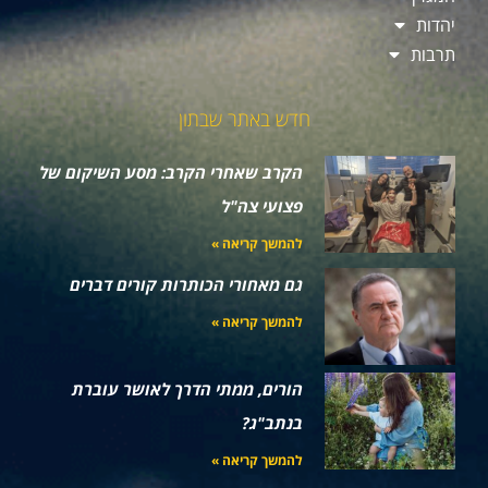
יהדות
תרבות
חדש באתר שבתון
הקרב שאחרי הקרב: מסע השיקום של
פצועי צה"ל
להמשך קריאה »
גם מאחורי הכותרות קורים דברים
להמשך קריאה »
הורים, ממתי הדרך לאושר עוברת
בנתב"ג?
להמשך קריאה »