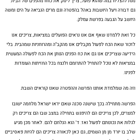
מנת להצליח במה שהוא פועל, צריך לינוק את כוחו מהפנים של הבית.
גם דבורה ויעל היושבות באהל בהפטרה וגם מרים הנביאה על הים ומשה
היושב על הגבעה בפרשת עמלק.
כל זאת ללמדנו שאף אם אנו נראים הפועלים במציאות, צריכים אנו
לזכור שאת הכח לפעול מקבלים אנו מהקב"ה ומהרוחניות שמהבית. בלי
הידיעה שצריכים אנו גם את כח הפנים הנותן את הכח לפעולה המעשית
במציאות לא נוכל להתחיל להתרומם ולנצח בכל החזיתות העומדות
לפנינו.
וזה מה שמלמדת אותנו הפרשה וההפטרה שאנו קוראים השבת.
הפרשה מתחילה בכך שישנה סכנה שאם יראו ישראל מלחמה ישובו
למצרים, לכן צריכים הם להיפגש בתחילה במצב שבו הם צריכים רק
לגלות את נכונותם לפעול ואז: ד' הוא הנלחם להם. לאחר מכן מגיע
שלב בו יורד מן מן השמים, גם כאן לכאורה צריכים הם להיות פאסיביים