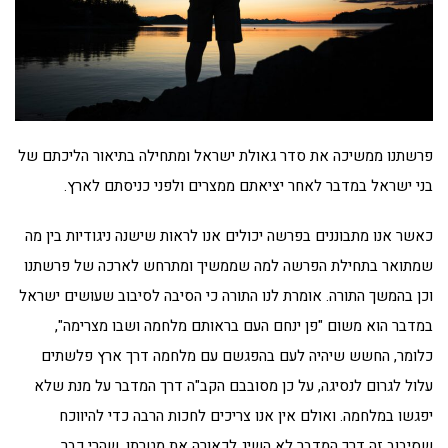
פרשתנו ממשיכה את סדר גאולת ישראל ומתחילה בתיאור הליכתם של
בני ישראל במדבר לאחר יציאתם ממצרים ולפני כניסתם לארץ.
כאשר אנו מתבוננים בפרשה יכולים אנו לראות שישנה ניגודיות בין מה
שמתואר בתחילת הפרשה למה שממשיך ומתרחש לארכה של פרשתנו
וכן בהמשך התורה. אומרת לנו התורה כי הסיבה לסיבוב שעושים ישראל
במדבר הוא משום "פן ינחם העם בראותם מלחמה ושבו מצרימה",
כלומר, החשש שיהיה לעם בהפגשם עם מלחמה דרך ארץ פלשתים
עלול לגרום לנסיגה, על כן מסובבם הקב"ה דרך המדבר על מנת שלא
יפגשו במלחמה. ואולם אין אנו צריכים לחכות הרבה כדי להיווכח
שסיבוב זה דרך המדבר לא השיג לכאורה את מטרתו, שהרי כבר