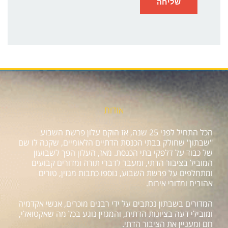
אודות
הכל התחיל לפני 25 שנה, אז הוקם עלון פרשת השבוע
"שבתון" שחולק בבתי הכנסת הדתיים הלאומיים, שקנה לו שם
של כבוד על דלפקי בתי הכנסת. מאז, העלון הפך לשבועון
המוביל בציבור הדתי, ומעבר לדברי תורה ומדורים קבועים
ומתחלפים על פרשת השבוע, נוספו כתבות מגזין, טורים
אהובים ומדורי אירוח.
המדורים בשבתון נכתבים על ידי רבנים מוכרים, אנשי אקדמיה
ומובילי דעה בציונות הדתית, והמגזין נוגע בכל מה שאקטואלי,
חם ומעניין את הציבור הדתי.