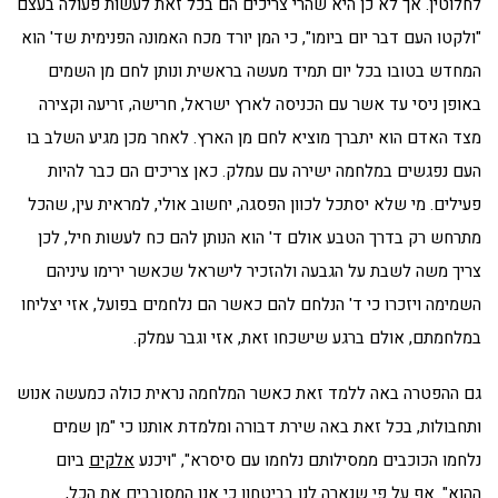
לחלוטין. אך לא כן היא שהרי צריכים הם בכל זאת לעשות פעולה בעצם
"ולקטו העם דבר יום ביומו", כי המן יורד מכח האמונה הפנימית שד' הוא
המחדש בטובו בכל יום תמיד מעשה בראשית ונותן לחם מן השמים
באופן ניסי עד אשר עם הכניסה לארץ ישראל, חרישה, זריעה וקצירה
מצד האדם הוא יתברך מוציא לחם מן הארץ. לאחר מכן מגיע השלב בו
העם נפגשים במלחמה ישירה עם עמלק. כאן צריכים הם כבר להיות
פעילים. מי שלא יסתכל לכוון הפסגה, יחשוב אולי, למראית עין, שהכל
מתרחש רק בדרך הטבע אולם ד' הוא הנותן להם כח לעשות חיל, לכן
צריך משה לשבת על הגבעה ולהזכיר לישראל שכאשר ירימו עיניהם
השמימה ויזכרו כי ד' הנלחם להם כאשר הם נלחמים בפועל, אזי יצליחו
במלחמתם, אולם ברגע שישכחו זאת, אזי וגבר עמלק.
גם ההפטרה באה ללמד זאת כאשר המלחמה נראית כולה כמעשה אנוש
ותחבולות, בכל זאת באה שירת דבורה ומלמדת אותנו כי "מן שמים
נלחמו הכוכבים ממסילותם נלחמו עם סיסרא", "ויכנע
אלקים
ביום
ההוא". אף על פי שנארה לנו בביטחון כי אנו המסובבים את הכל,