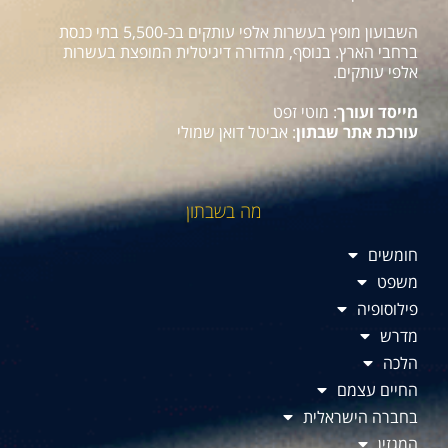
השבועון מופץ בעשרות אלפי עותקים בכ-5,500 בתי כנסת
ברחבי הארץ. בנוסף, מהדורה דיגיטלית המופצת בעשרות
אלפי עותקים.
מייסד ועורך
: מוטי זפט
עורכת אתר שבתון
: אביטל דואן שמולי
מה בשבתון
חומשים
משפט
פילוסופיה
מדרש
הלכה
החיים עצמם
בחברה הישראלית
המגזין