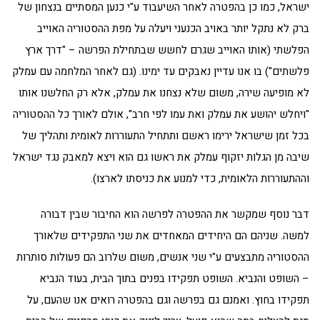
ישראל, כמו כן בהפטרה לאחר השיעבוד ע"י כנען המסתיים בנצחון של
ברק לא נתקל יותר באויב הכנעני ויעלה על מפת ההסטוריה האוייב
הפלשתי (אותו האוייב שגרם לחשש שבתחילת הפרשה – "דרך ארץ
פלשתים") בו אנו עדיין נאבקים עד ימינו. (גם לאחר המלחמה עם עמלק
לא מופיעה שירה, משום שלא נצחנו את עמלק, אלא רק החלשנו אותו
"ויחלש יהושע את עמלק ואת עמו לפי חרב", אולם לאורך כל ההסטוריה
בכל זמן שישראל ירימו ראשם ותתחיל התעוררות לאומית ותהליך של
שיבה מן הגלות יזקוף עמלק את ראשו גם הוא ויצא למאבק נגד ישראל
וההתעוררות הלאומית, כדי למנוע את כניסתו לארצו).
דבר נוסף שמקשר את ההפטרה לפרשה הוא החיבור שבין דבורה
למשה. שניהם הם היחידים המאחדים את שני התפקידים שלאורך
ההסטוריה מתבצעים ע"י שני אנשים, משום שלרוב הם פעולות סותרות
– השופט והנביא. השופט תפקידו בפנים בתוך הבית, בעוד הנביא
תפקידו בחוץ. ואמנם גם בפרשה וגם בהפטרה רואים אנו שהעם, על