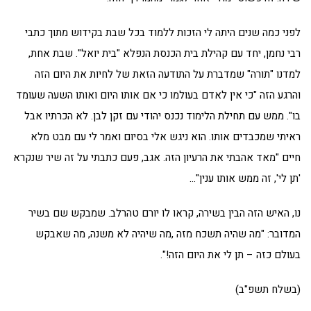
לפני כמה שנים היתה לי הזכות ללמוד בכל שבת בקידוש מתוך כתבי
רבי נחמן, יחד עם קהילת בית הכנסת הנפלא "בית יואל". שבת אחת,
למדנו "תורה" שמדברת על התודעה הזאת של לחיות את היום הזה
והרגע הזה "כי אין לאדם בעולמו כי אם אותו היום ואותו השעה שעומד
בו". ממש עם תחילת הלימוד נכנס יהודי עם זקן לבן. לא הכרתיו אבל
ראיתי שמכבדים אותו. הוא ניגש אלי בסיום ואמר לי עם מבט מלא
חיים "מאד אהבתי את הרעיון הזה. אגב, פעם כתבתי על זה שיר שנקרא
'תן לי', זה ממש אותו ענין"…
נו, האיש הזה הבין בשירה, קראו לו יורם טהרלב. שמבקש שם בשיר
המדובר: "מה שהיה תשכח מזה ,מה שיהיה לא משנה, מה שאבקש
בעולם כזה – תן לי את היום הזה!".
(בשלח תשפ"ב)