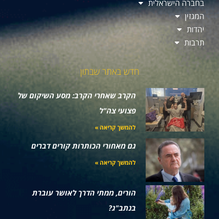
בחברה הישראלית
המגזין
יהדות
תרבות
חדש באתר שבתון
הקרב שאחרי הקרב: מסע השיקום של
פצועי צה"ל
להמשך קריאה »
גם מאחורי הכותרות קורים דברים
להמשך קריאה »
הורים, ממתי הדרך לאושר עוברת
בנתב"ג?