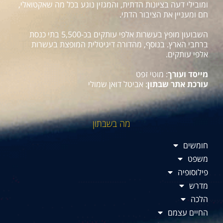
ומובילי דעה בציונות הדתית, והמגזין נוגע בכל מה שאקטואלי,
חם ומעניין את הציבור הדתי.
השבועון מופץ בעשרות אלפי עותקים בכ-5,500 בתי כנסת
ברחבי הארץ. בנוסף, מהדורה דיגיטלית המופצת בעשרות
אלפי עותקים.
מייסד ועורך
: מוטי זפט
עורכת אתר שבתון
: אביטל דואן שמולי
מה בשבתון
חומשים
משפט
פילוסופיה
מדרש
הלכה
החיים עצמם