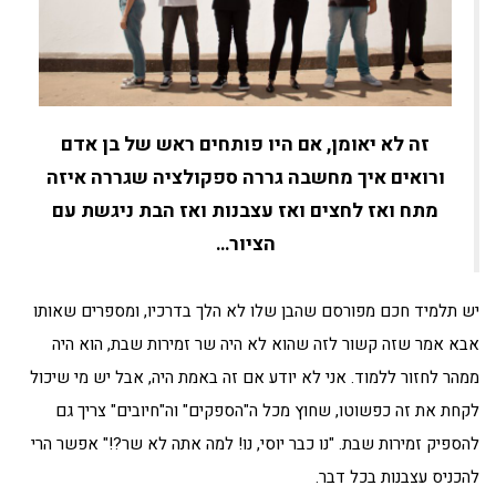
זה לא יאומן, אם היו פותחים ראש של בן אדם
ורואים איך מחשבה גררה ספקולציה שגררה איזה
מתח ואז לחצים ואז עצבנות ואז הבת ניגשת עם
הציור…
יש תלמיד חכם מפורסם שהבן שלו לא הלך בדרכיו, ומספרים שאותו
אבא אמר שזה קשור לזה שהוא לא היה שר זמירות שבת, הוא היה
ממהר לחזור ללמוד. אני לא יודע אם זה באמת היה, אבל יש מי שיכול
לקחת את זה כפשוטו, שחוץ מכל ה"הספקים" וה"חיובים" צריך גם
להספיק זמירות שבת. "נו כבר יוסי, נו! למה אתה לא שר?!" אפשר הרי
להכניס עצבנות בכל דבר.