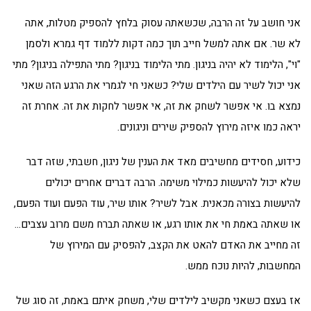
אני חושב על זה הרבה, שכשאתה עסוק בלחץ להספיק מטלות, אתה
לא שר. אם אתה למשל חייב תוך כמה דקות ללמוד דף גמרא ולסמן
"וי", הלימוד לא יהיה בניגון. מתי הלימוד בניגון? מתי התפילה בניגון? מתי
אני יכול לשיר עם הילדים שלי? כשאני חי לגמרי את הרגע הזה שאני
נמצא בו. אי אפשר לשחק את זה, אי אפשר לחקות את זה. אחרת זה
יראה כמו איזה מירוץ להספיק שירים וניגונים.
כידוע, חסידים מחשיבים מאד את הענין של ניגון, חשבתי, שזה דבר
שלא יכול להיעשות כמילוי משימה. הרבה דברים אחרים יכולים
להיעשות בצורה מכאנית. אבל לשיר? אותו שיר, עוד הפעם ועוד הפעם,
או שאתה באמת חי את אותו רגע, או שאתה תברח משם מרוב עצבים…
זה מחייב את האדם להאט את הקצב, להפסיק עם המירוץ של
המחשבות, להיות נוכח ממש.
אז בעצם כשאני מקשיב לילדים שלי, משחק איתם באמת, זה סוג של