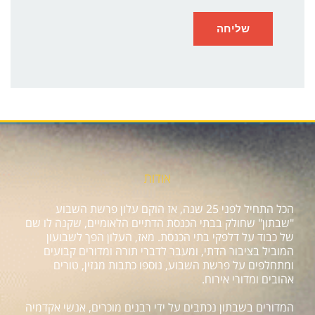
אודות
הכל התחיל לפני 25 שנה, אז הוקם עלון פרשת השבוע
"שבתון" שחולק בבתי הכנסת הדתיים הלאומיים, שקנה לו שם
של כבוד על דלפקי בתי הכנסת. מאז, העלון הפך לשבועון
המוביל בציבור הדתי, ומעבר לדברי תורה ומדורים קבועים
ומתחלפים על פרשת השבוע, נוספו כתבות מגזין, טורים
אהובים ומדורי אירוח.
המדורים בשבתון נכתבים על ידי רבנים מוכרים, אנשי אקדמיה