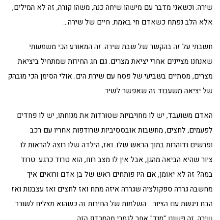
שירה. וכשאני מדבר עם מישהו שיחה כנה, משהו קורה, זה לא המילים,
אלא הלב נפתח כשאדם חי באמת. חיים של שירה…
חשבתי על זה בהקשר של שבת שירה. זה המאורע הכי משמעותי
שאנחנו מציינים אחרי יציאת מצרים. גם חג החירות שמתחיל ביציאת
מצרים, מסתיים בשביעי של פסח עם שירת הים. אולי הסימן הכי מובהק
של יציאה משעבוד זה שאפשר לשיר.
האדם משועבד, יש לו מחויבויות שטורדות את מנוחתו, יש לו פחדים
לפעמים, לחצים, מחשבות אובססיביות שרודפות אחריו עם רכב
ופרשים ודוהרות בתוך הראש שלו. ואז, הילדה שלו רוצה להראות לו
ציור שהיא הביאה מהגן, אבל אין לו מצב רוח, הוא טרוד כרגע. טרוד
במה? זה לא יאומן, אם היו פותחים ראש של בן אדם ורואים איך
מחשבה גררה ספקולציה שגררה איזה מתח ואז לחצים ואז עצבנות ואז
הבת ניגשת עם הציור… השלמות של החירות זה כשהוא מצליח לשורר
שירה. זה פשוט "מוד" אחר לגמרי מהמרדף הזה.