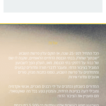
אודות
הכל התחיל לפני 25 שנה, אז הוקם עלון פרשת השבוע
"שבתון" שחולק בבתי הכנסת הדתיים הלאומיים, שקנה לו שם
של כבוד על דלפקי בתי הכנסת. מאז, העלון הפך לשבועון
המוביל בציבור הדתי, ומעבר לדברי תורה ומדורים קבועים
ומתחלפים על פרשת השבוע, נוספו כתבות מגזין, טורים
אהובים ומדורי אירוח.
המדורים בשבתון נכתבים על ידי רבנים מוכרים, אנשי אקדמיה
ומובילי דעה בציונות הדתית, והמגזין נוגע בכל מה שאקטואלי,
חם ומעניין את הציבור הדתי.
השבועון מופץ בעשרות אלפי עותקים בכ-5,500 בתי כנסת