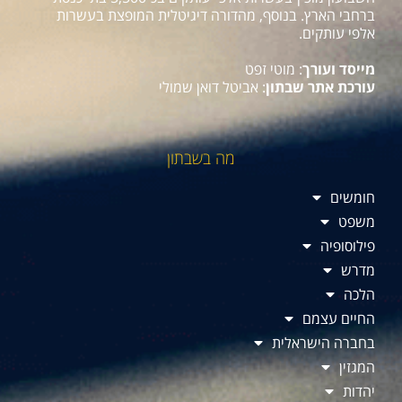
ברחבי הארץ. בנוסף, מהדורה דיגיטלית המופצת בעשרות
אלפי עותקים.
מייסד ועורך
: מוטי זפט
עורכת אתר שבתון
: אביטל דואן שמולי
מה בשבתון
חומשים
משפט
פילוסופיה
מדרש
הלכה
החיים עצמם
בחברה הישראלית
המגזין
יהדות