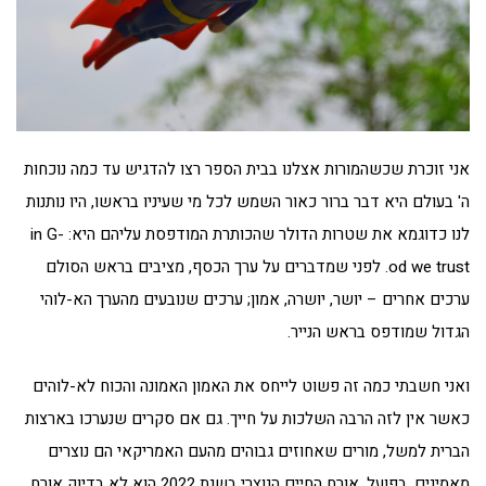
אני זוכרת שכשהמורות אצלנו בבית הספר רצו להדגיש עד כמה נוכחות
ה' בעולם היא דבר ברור כאור השמש לכל מי שעיניו בראשו, היו נותנות
לנו כדוגמא את שטרות הדולר שהכותרת המודפסת עליהם היא: in G-
od we trust. לפני שמדברים על ערך הכסף, מציבים בראש הסולם
ערכים אחרים – יושר, יושרה, אמון; ערכים שנובעים מהערך הא-לוהי
הגדול שמודפס בראש הנייר.
ואני חשבתי כמה זה פשוט לייחס את האמון האמונה והכוח לא-לוהים
כאשר אין לזה הרבה השלכות על חייך. גם אם סקרים שנערכו בארצות
הברית למשל, מורים שאחוזים גבוהים מהעם האמריקאי הם נוצרים
מאמינים, בפועל, אורח החיים הנוצרי בשנת 2022 הוא לא בדיוק אורח