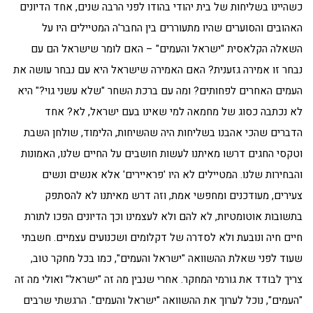
כשהיינו בשליחות של בית יהודי בהודו לפני הרבה שנים, אחד הדיונים
האהובים והסוערים שהיו מתעוררים בין החבר'ה המטיילים היו על
השאלה הקלאסית "ישראל והעמים" – האם לומר שישראל הם עם
נבחר זו אמירה גזענית? האם האמירה שישראל היא עם נבחר עושה את
העמים האחרים לפחותים? ומה עם ברכת השחר "שלא עשני גוי?" היא
לא נכתבה כסוג של מחמאה למי שאינו בעם ישראל, לא? אחד
הדברים שהכי אהבנו בשליחות היה שהשיחות, הלימוד, שולחן השבת
וטקסי החגים דרשו מאיתנו לעשות חושבים על החיים שלנו, האמונות
והבחירות שלנו. המטיילים לא היו 'פראיירים' אלא אנשים ונשים
צעירים, מעודכנים ומחפשי אמת, וזה דרש מאיתנו לא להסתפק
בתשובות אוטומטיות, לא להם ולא לעצמינו וכך הדיונים הפכו לתורת
חיים חיה ונובעת ולא לסדרה של דקלומים ושכנועים עצמיים. חשבתי
שעוד לפני שאלת ההשוואה "ישראל והעמים", כמו בכל מחקר טוב,
צריך לבודד את גורמי המחקר. אחרי שנבין מה זה "ישראל" ואולי מה זה
"העמים", נוכל לערוך את ההשוואה "ישראל והעמים". הרגשתי שרבים