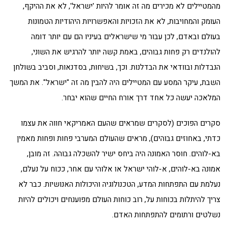
מהמטיילים לא מכירים מה זה אומר להיות 'ישראל', לא את ההיקף,
העומק והמחויבות, לא את הזכויות והאפשרויות היהודיות הטמונות
בעולם ובאדם, לכן עבור מי שישראלים בעיניו הם עם יותר דומה
להולנדים רק פחות גבוהים, באמת קשה יותר להרגיש את השוני,
הנבדלות ובוודאי את הבדלנות. וכך, בשיחות, בסדנאות, וסביב בשולחן
השבת, עיקר המסע עם המטיילים היה להבין מה זה "ישראל". את המשך
המלאכה יעשה כל אחד דרך אורח החיים שהוא יבחר.
סקרים הפוכים (לסקרים שמראים שהעם האמריקאי חווה את עצמו
כדתי, באחוזים גבוהים), מראים שהעולם המערבי פחות ופחות מאמין
בא-לוהים. חוסר האמונה היה ביחס ישיר להשכלה גבוהה. זה מובן,
אמונה בא-לוהים, א-לוהי ישראל או אלוהי עם אחר, ככוח על נעלם,
נעלמת עם התפתחות המדע, הטכנולוגיה והיכולות האנושיות. כבר לא
צריך להיתלות בכוחות על, רוב כוחות העולם מפוענחים ויכולים להיות
נשלטים ורתומים להתפתחות האדם.