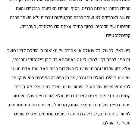
החיים הרווח בארצות הברית. בסוף, החיים מצביעים ברגליים והעם
היושב באמריקה לא שומר הרבה פרקטיקות נוצריות ולא משמר הרבה
תפיסות של הכנסיה. בסוף החיים עצמם הם חילוניים, מערביים,
קפיטליסטיים.
בישראל, למשל, כל שאלה או אמירה על מציאות ה' הופכת לדיון סוער.
זה חייב להיות כך, ולמה? כי זה באמת לא רק דיון פילוסופי ותרבותי,
אלא דיון עקרוני ומהותי שיש לו השלכות רבות מאד. אם אדם חושב
שיש א-לוהים בעולם ובו עצמו, אז מן היושרה הפנימית היא שיקשיב
לרצונותיו וציוויו של הא-ל, ישמור שבת, יאכל כשר. אלו לא דברים
קטנים שמדי פעם צצים לאדם בחייו, אלא אורח חיים שלם שנטוע
עמוק בחיים של יהודי ומעצב אותם, מביא לבחירות והחלטות מסוימות,
לויתורים מסוימים, לגדילה וצמיחה לכיוונים מסוימים ואפילו שונים
משל כל העולם.