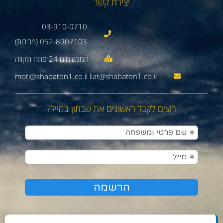
יצירת קשר
03-910-0710
052-8907103 (מכירות)
moti@shabaton1.co.il liat@shabaton1.co.il
רוצים לקבל ראשונים את שבתון במייל?