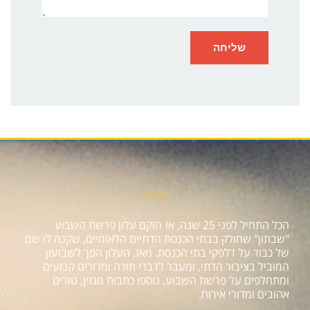
אודות
הכל התחיל לפני 25 שנה, אז הוקם עלון פרשת השבוע
"שבתון" שחולק בבתי הכנסת הדתיים הלאומיים, שקנה לו שם
של כבוד על דלפקי בתי הכנסת. מאז, העלון הפך לשבועון
המוביל בציבור הדתי, ומעבר לדברי תורה ומדורים קבועים
ומתחלפים על פרשת השבוע, נוספו כתבות מגזין, טורים
אהובים ומדורי אירוח.