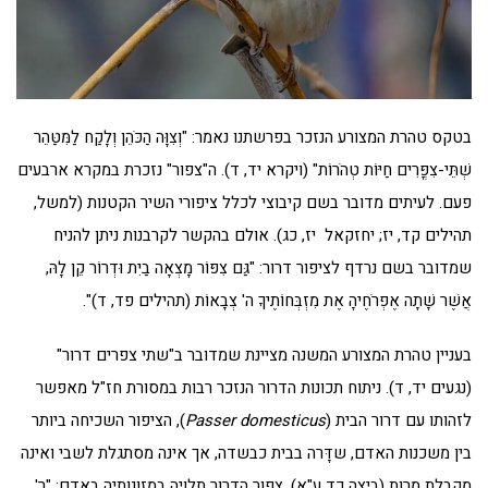
בטקס טהרת המצורע הנזכר בפרשתנו נאמר: "וְצִוָּה הַכֹּהֵן וְלָקַח לַמִּטַּהֵר
שְׁתֵּי-צִפֳּרִים חַיּוֹת טְהֹרוֹת" (ויקרא יד, ד). ה"צפור" נזכרת במקרא ארבעים
פעם. לעיתים מדובר בשם קיבוצי לכלל ציפורי השיר הקטנות (למשל,
תהילים קד, יז; יחזקאל יז, כג). אולם בהקשר לקרבנות ניתן להניח
שמדובר בשם נרדף לציפור דרור: "גַּם צִפּוֹר מָצְאָה בַיִת וּדְרוֹר קֵן לָהּ,
אֲשֶׁר שָׁתָה אֶפְרֹחֶיהָ אֶת מִזְבְּחוֹתֶיךָ ה' צְבָאוֹת (תהילים פד, ד)".
בעניין טהרת המצורע המשנה מציינת שמדובר ב"שתי צפרים דרור"
(נגעים יד, ד). ניתוח תכונות הדרור הנזכר רבות במסורת חז"ל מאפשר
לזהותו עם דרור הבית (
Passer domesticus
), הציפור השכיחה ביותר
בין משכנות האדם, שדָּרה בבית כבשדה, אך אינה מסתגלת לשבי ואינה
מקבלת מרות (ביצה כד ע"א). צפור הדרור תלויה במזונותיה באדם: "ר'