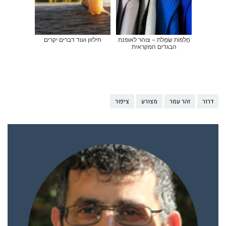
חֲלִפוֹת שְׂמָלֹת – צוהר לאופנת
חילזון ועוד דברים יקרים
הבגדים המקראית
דרור
זהר עמר
מצורע
ציפור