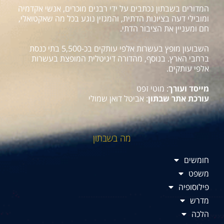
המדורים בשבתון נכתבים על ידי רבנים מוכרים, אנשי אקדמיה
ומובילי דעה בציונות הדתית, והמגזין נוגע בכל מה שאקטואלי,
חם ומעניין את הציבור הדתי.
השבועון מופץ בעשרות אלפי עותקים בכ-5,500 בתי כנסת
ברחבי הארץ. בנוסף, מהדורה דיגיטלית המופצת בעשרות
אלפי עותקים.
מייסד ועורך
: מוטי זפט
עורכת אתר שבתון
: אביטל דואן שמולי
מה בשבתון
חומשים
משפט
פילוסופיה
מדרש
הלכה