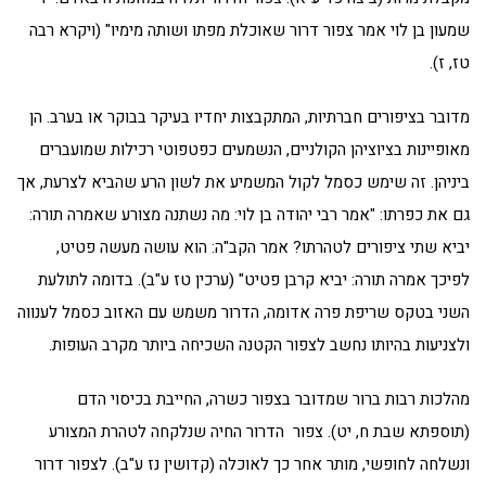
שמעון בן לוי אמר צפור דרור שאוכלת מפתו ושותה מימיו" (ויקרא רבה
טז, ז).
מדובר בציפורים חברתיות, המתקבצות יחדיו בעיקר בבוקר או בערב. הן
מאופיינות בציוציהן הקולניים, הנשמעים כפטפוטי רכילות שמועברים
ביניהן. זה שימש כסמל לקול המשמיע את לשון הרע שהביא לצרעת, אך
גם את כפרתו: "אמר רבי יהודה בן לוי: מה נשתנה מצורע שאמרה תורה:
יביא שתי ציפורים לטהרתו? אמר הקב"ה: הוא עושה מעשה פטיט,
לפיכך אמרה תורה: יביא קרבן פטיט" (ערכין טז ע"ב). בדומה לתולעת
השני בטקס שריפת פרה אדומה, הדרור משמש עם האזוב כסמל לענווה
ולצניעות בהיותו נחשב לצפור הקטנה השכיחה ביותר מקרב העופות.
מהלכות רבות ברור שמדובר בצפור כשרה, החייבת בכיסוי הדם
(תוספתא שבת ח, יט). צפור הדרור החיה שנלקחה לטהרת המצורע
ונשלחה לחופשי, מותר אחר כך לאוכלה (קדושין נז ע"ב). לצפור דרור