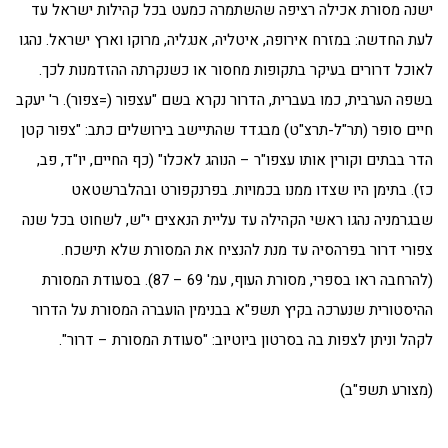
ישנה מסורת אכילה רציפה שהשתמרה כמעט בכל קהילות ישראל עד
לעת החדשה: במזרח אירופה, איטליה, אנגליה, מרוקו וארץ ישראל. נהגו
לאוכל דרורים בעיקר בתקופות מחסור או כשנקרתה ההזדמנות לכך.
בשפה הערבית, כמו בעברית, הדרור נקרא בשם "עצפור (=צפור). ר' יעקב
חיים סופר (תר"ל-תרצ"ט) מבגדד שהתיישב בירושלים כתב: "צפור קטן
הדר בבתים וקורין אותו עצפו"ר – הנוהג לאכלו" (כף החיים, יו"ד, פב,
כז). בתימן היו שצדו ממנו בכמויות. בפרנקפורט ובהלברשטאט
שבגרמניה נהגו ראשי הקהילה עד עליית הנאצים י"ש, לשחוט בכל שנה
צפורי דרור בפרהסיה עד מנת להנציח את המסורת שלא תישכח.
(להרחבה ראו בספרי, מסורת העוף, עמ' 69 – 87). בסעודת המסורת
ההיסטורית שנערכה בקיץ תשפ"א בבנימין הועברה המסורת על הדרור
לקהל וניתן לצפות בה בסרטון ביוטיוב: "סעודת המסורת – דרור".
(מצורע תשפ"ב)