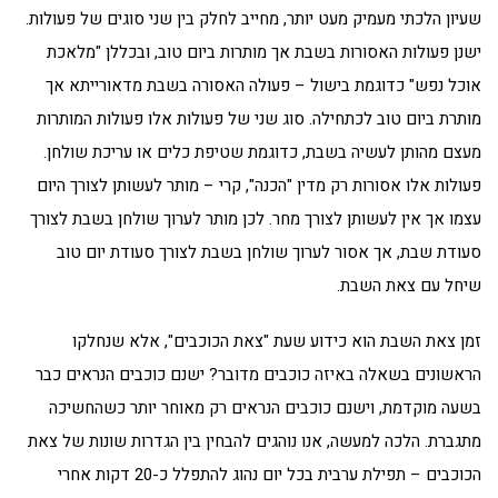
שעיון הלכתי מעמיק מעט יותר, מחייב לחלק בין שני סוגים של פעולות.
ישנן פעולות האסורות בשבת אך מותרות ביום טוב, ובכללן "מלאכת
אוכל נפש" כדוגמת בישול – פעולה האסורה בשבת מדאורייתא אך
מותרת ביום טוב לכתחילה. סוג שני של פעולות אלו פעולות המותרות
מעצם מהותן לעשיה בשבת, כדוגמת שטיפת כלים או עריכת שולחן.
פעולות אלו אסורות רק מדין "הכנה", קרי – מותר לעשותן לצורך היום
עצמו אך אין לעשותן לצורך מחר. לכן מותר לערוך שולחן בשבת לצורך
סעודת שבת, אך אסור לערוך שולחן בשבת לצורך סעודת יום טוב
שיחל עם צאת השבת.
זמן צאת השבת הוא כידוע שעת "צאת הכוכבים", אלא שנחלקו
הראשונים בשאלה באיזה כוכבים מדובר? ישנם כוכבים הנראים כבר
בשעה מוקדמת, וישנם כוכבים הנראים רק מאוחר יותר כשהחשיכה
מתגברת. הלכה למעשה, אנו נוהגים להבחין בין הגדרות שונות של צאת
הכוכבים – תפילת ערבית בכל יום נהוג להתפלל כ-20 דקות אחרי