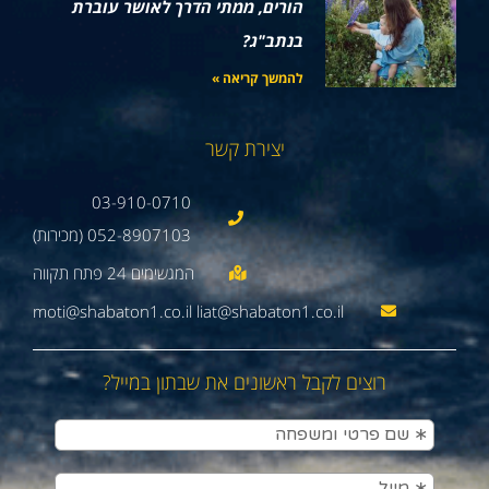
הורים, ממתי הדרך לאושר עוברת
בנתב"ג?
להמשך קריאה »
יצירת קשר
03-910-0710
052-8907103 (מכירות)
moti@shabaton1.co.il liat@shabaton1.co.il
רוצים לקבל ראשונים את שבתון במייל?