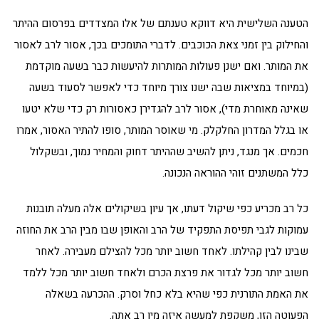
הטענה השלישית היא דווקא טענתם של אלו המצדדים בפרסום ההיתר
והחילוק בין זמני צאת הכוכבים. לדברי התומכים בכך, אסור לרב לאסור
את המותר. ואם ישנן פעולות המותרות להיעשות כבר בשעה מוקדמת
(במיוחד במציאות שבה ישנו צורך מיוחד כדי לאפשר לסעוד בשעה
שאינה מאוחרת מדי), אסור לרב להגדירן כאסורות רק כדי שלא יטעו
או בגלל המדרון החלקלק. מי שאוסר המותר, סופו להתיר האסור, אמרו
חכמים. אך מנגד, ניתן להשיב שההיתר דחוק והמחיר נמוך, ובשקלול
כלל המשתנים זוהי ההוראה הנכונה.
כל רב מכריע כפי שיקול דעתו, אך עיון בשיקולים אלה מעלה תובנות
עמוקות לגבי תפיסת התפקיד של הרב והאופן שבו מבין הרב את החוזה
שבינו לבין קהילתו. לאחד חשוב יותר מכל להצילם מעבירה. לאחר
חשוב יותר מכל לגדור את פרצת הכרם ולאחד חשוב יותר מכל ללמד
את האמת התורנית כפי שהיא בלא כחל וסרק. ההכרעה בשאלה
הפעוטה הזו, משקפת למעשה איזה מין רב אתה.