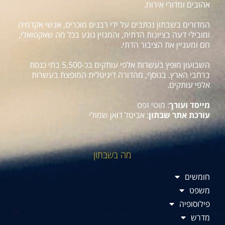
אהובים ומדורי אירוח.
המדורים בשבתון נכתבים על ידי רבנים מוכרים, אנשי אקדמיה
ומובילי דעה בציונות הדתית, והמגזין נוגע בכל מה שאקטואלי,
חם ומעניין את הציבור הדתי.
השבועון מופץ בעשרות אלפי עותקים בכ-5,500 בתי כנסת
ברחבי הארץ. בנוסף, מהדורה דיגיטלית המופצת בעשרות
אלפי עותקים.
מייסד ועורך
: מוטי זפט
עורכת אתר שבתון
: אביטל דואן שמולי
מה בשבתון
חומשים
משפט
פילוסופיה
מדרש