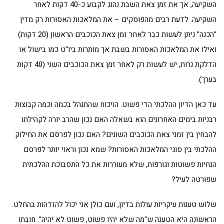
השקיעה, אך את זמן צאת השבת נהוג לקבוע כ-40 דקות לאחר
השקיעה. לדעת רבים מהפוסקים – את המלאכות האסורות רק מדין
"הכנה" ניתן לעשות כבר לאחר זמן צאת הכוכבים הראשון (20 דקות)
ואילו את המלאכות האסורות בשבת אך מותרות ביו"ט כמו בישול או
הדלקת נרות, יש לעשות רק לאחר זמן צאת הכוכבים השני (40 דקות
בערך).
עד כאן הדיון ההלכתי הדי פשוט. הויכוח שהתנהל בכמה וכמה קבוצות
רבניות בימים האחרונים הוא בשאלה האם נכון שהרב יורה לקהילתו
להבחין בין זמני צאת הכוכבים השונים? האם נכון לפרסם את החילוק
ההלכתי בין סוגי המלאכות האסורות? שמא נכון וראוי יותר לפרסם
הנחיות פשוטות וגורפות, שלא מעוררות את כל התסבוכת ההלכתית
שפורטה לעיל?
שלוש טענות עיקריות עולות בדיון, ועם כולן אני יכול להזדהות בהחלט.
הראשונה היא הטענה ש"מה שלא יהיו פשוט, פשוט לא יהיה". חובתו