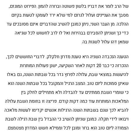
של הרב לומר את דבריו בלשון פשוטה וברורה להמון. הפירוט המוגזם,
מסבך את העניינים ועלול לגרום למי שלא ירד לעומקו לטעות בקיום
ההלכה. מן העבר השני, ניתן כמובן להשיב שהדברים אינם מסובכים עד
כדי כך ושניתן להסבירם בבהירות ואל לו לרב לחשוש לכל שגיאה
שמאן דהו עלול לשגות בה.
הטענה הנכבדה השניה היא טענת מדרון חלקלק. לדברי החוששים לכך,
ההכרזה כי כבר 20 דקות לאחר השקיעה, ישנן פעולות המותרות
להיעשות במוצאי שבת, עלולה לפרוץ גדר בכל שבתות השנה, גם באלו
שאינן סמוכות ליום טוב. המצב הרגיל והמקובל בכל שבתות השנה הוא
כי שומרי השבת ממתינים עד להבדלה ולא מתחילים לחלק בין
המלאכות המותרות עוד כמה דקות קודם. פריצה זו בחומת השבת עלולה
להביא לכך שגם בשבתות השנה הרגילות אנשים יקדימו לעשות מלאכה
ויבואו לידי תקלה. כמובן שניתן להשיב כי ההבדל בין שבת רגילה לשבת
הצמודה ליום טוב הוא ברור ומובן לכל וממילא חשש המדרון מצטמצם.