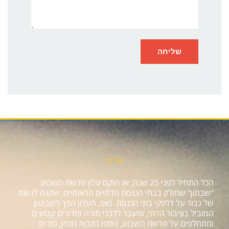
אודות
הכל התחיל לפני 25 שנה, אז הוקם עלון פרשת השבוע
"שבתון" שחולק בבתי הכנסת הדתיים הלאומיים, שקנה לו שם
של כבוד על דלפקי בתי הכנסת. מאז, העלון הפך לשבועון
המוביל בציבור הדתי, ומעבר לדברי תורה ומדורים קבועים
ומתחלפים על פרשת השבוע, נוספו כתבות מגזין, טורים