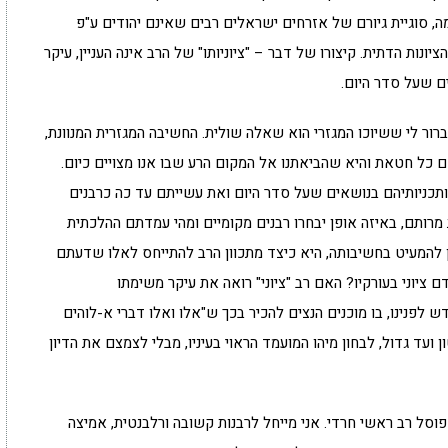
ומה, סוגיית גיורם של אזרחים ישראלים רבים שאינם יהודים ע"פ
יונות הדתית. קיצורו של דבר – "ציוניותו" של הרב אינה העניין, עיקר
ם שעל סדר היום.
רור לי ששיוכו המגזרי הוא שאלה שולית. החשיבה המגזרית המנוונת,
 כל חטאת והיא שהביאתנו אל המקום הרע שבו אנו מצויים כיום.
ותכניותיהם בנושאים שעל סדר היום ואת עשייתם עד כה כרבנים
חת מרותם, באיזה אופן יבחרו רבנים מקומיים ומהי עמדתם ההלכתית
ן להמעיט בחשיבותה, היא כיצד מתכוון הרב להתייחס לאלו שדעתם
 ציוני בעורקיו? האם רב "ציוני" רואה את עיקר משימתו
לפנינו, בו מוכנים הנצים להכיר בכך ש"אלו ואלו דברי א-לוהים
 ועד גדול, לבחון מיהו המועמד הראוי בעיניו, מבלי לצמצם את הדיון
ני פוסל רב ראשי חרדי. אני מייחל לרבנות קשובה ורלבנטית, אמיצה