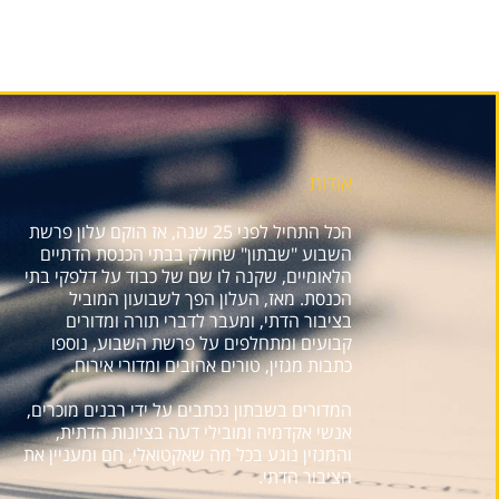
אודות
הכל התחיל לפני 25 שנה, אז הוקם עלון פרשת
השבוע "שבתון" שחולק בבתי הכנסת הדתיים
הלאומיים, שקנה לו שם של כבוד על דלפקי בתי
הכנסת. מאז, העלון הפך לשבועון המוביל
בציבור הדתי, ומעבר לדברי תורה ומדורים
קבועים ומתחלפים על פרשת השבוע, נוספו
כתבות מגזין, טורים אהובים ומדורי אירוח.
המדורים בשבתון נכתבים על ידי רבנים מוכרים,
אנשי אקדמיה ומובילי דעה בציונות הדתית,
והמגזין נוגע בכל מה שאקטואלי, חם ומעניין את
הציבור הדתי.