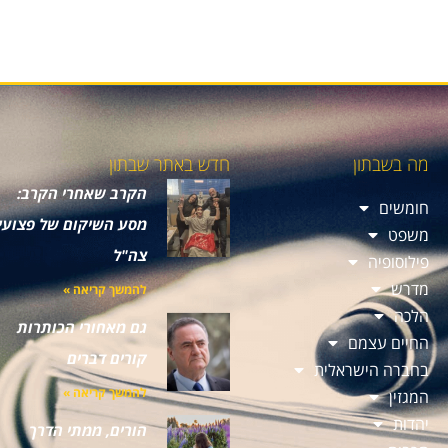
מה בשבתון
חדש באתר שבתון
הקרב שאחרי הקרב:
חומשים
מסע השיקום של פצועי
משפט
צה"ל
פילוסופיה
מדרש
להמשך קריאה »
הלכה
גם מאחורי הכותרות
החיים עצמם
קורים דברים
בחברה הישראלית
להמשך קריאה »
המגזין
יהדות
הורים, ממתי הדרך