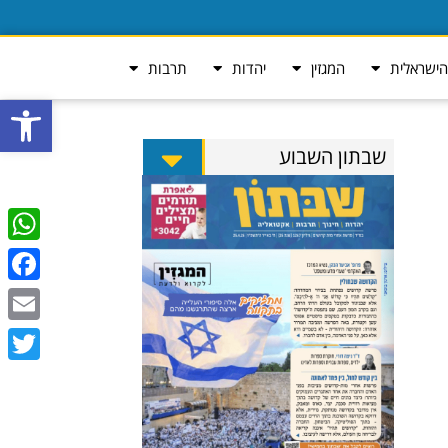
ישראלית
המגזין
יהדות
תרבות
פתח סרגל
שבתון השבוע
tsApp
ebook
Email
Twitter