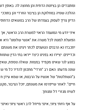
ומתנגדים הן בציונות הדתית והן מחוצה לה. באופן ד
ההלכה שנויה במחלוקת הן בציבור החרדי והן בתוככי הצ
הדיון צריך לעסוק בעמדתו של הרב בנושאים הדחופי
איני יודע מי המועמד הראוי למשרת הרב הראשי, אך ב
הפועלת למנות לכל משרה את "אנשי שלומנו" היא אם
יתכבדו נא הרבנים הטוענים לכתר ויציגו את משנתם 
וכדיינים. יציירו נא בפנינו כיצד ייראו בתי הדין שת
בנוגע לגר שאינו מקפיד במצוות. שאלה נוספת, שאי
שונה מדעתו. האם רב "חרדי" מתכוון להדיר כל מי שדם
ב"השתלטות" של אנשיו על הרבנות, או שמא עידן חדש 
חיים". לאחר שייפרסו את משנתם, יוכל הציבור, מקטון
לשיח מגזרי דל ומגוחך.
על אף היותי ציוני, אינני מייחל לרב ראשי ציוני ואינ