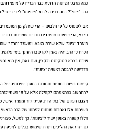
כמה מרבני הציונות הדתית כבר הכריזו על מועמדותם 
הרב "ציוני"? במה צריכה לבוא "ציוניותו" לידי ביטוי?
אם לשפוט על פי הלבוש – הרי שחלק מן המועמדים ה
בצבא, הרי שישנם מועמדים חרדים ששירתו בסדיר וב
מועמד "ציוני" שלא שירת בצבא, ומועמד "חרדי" שהו
הכרח כי הרב יהיה נאמן לקו שבו התחנך בימי עלומיו
שירת בצבא כטנקיסט וכקצין, ועם זאת, אין הוא נחש
הדרישה לרבנות ראשית "ציונית".
קיימות בעיות דחופות וחמורות במערך שירותיה של ה
להתחשב בהתאמתם לקהילה אלא על פי השתייכותם לזר
מצבם העגום של בתי הדין. ענייני גיור ומעמד אישי, 
משימות אלו ואחרות מונחות לפתחו של הרב הראשי שי
הללו קשורה באופן ישיר ל"ציונות". כך למשל, סבורני
גט, יזרז את ההליכים וינהיג שימוש בכלים למניעת עי