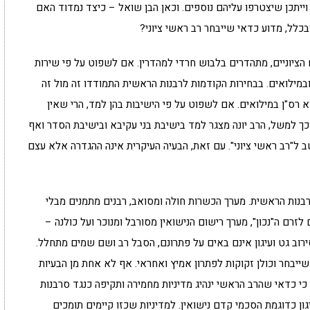
וייתכן שיצטרפו עליהם נוספים. וכאן הבן שואל – כיצד נמדוד האם
 ובכלל, מדוע כדאי שייבחר רב ראשי ציוני?
ציוניים, מתהדרים בלבוש חרדי למהדרין. אם לשפוט על פי שירות
מילואים. בבחירות הקודמות לרבנות הראשית התמודדו זה מול זה
א רס"ן במילואים. אם לשפוט על פי הישיבות בהן למד, הרי שאין
. כך למשל, הרב יונה מצגר למד בישיבת בני עקיבא ובישיבת הסדר ואף
ב ל"רב ראשי ציוני". עם זאת, הבעיה העיקרית אינה ההגדרה אלא עצם
רבנות הראשית. מערך הכשרות חולה ומסואב, רבנים מתמנים מבלי
ם ה"נכון", מערך רישום הנישואין מסורבל ומנוכר ועל כולנה –
סירוב גט ועיגון אינם באים על פתרונם, הסבל רב ושם שמים מתחלל.
יבחר וכולן זקוקות לפתרון אמיץ ואחראי. אף לא אחת מן הבעיות
 כי כדאי שהרב הראשי ינהיג מדיניות מחמירה ותקיפה כנגד סרבנות
גון כדוגמת הסכמי קדם נישואין. למדיניות שכזו קיימים תומכים