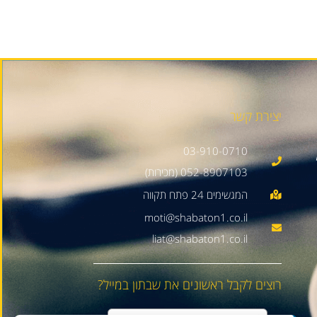
יצירת קשר
03-910-0710
052-8907103 (מכירות)
moti@shabaton1.co.il
liat@shabaton1.co.il
רוצים לקבל ראשונים את שבתון במייל?