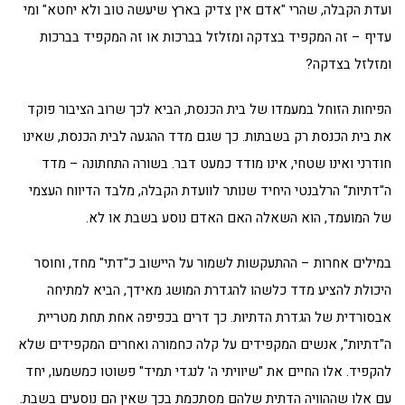
ועדת הקבלה, שהרי "אדם אין צדיק בארץ שיעשה טוב ולא יחטא" ומי
עדיף – זה המקפיד בצדקה ומזלזל בברכות או זה המקפיד בברכות
ומזלזל בצדקה?
הפיחות הזוחל במעמדו של בית הכנסת, הביא לכך שרוב הציבור פוקד
את בית הכנסת רק בשבתות. כך שגם מדד ההגעה לבית הכנסת, שאינו
חודרני ואינו שטחי, אינו מודד כמעט דבר. בשורה התחתונה – מדד
ה"דתיות" הרלבנטי היחיד שנותר לוועדת הקבלה, מלבד הדיווח העצמי
של המועמד, הוא השאלה האם האדם נוסע בשבת או לא.
במילים אחרות – ההתעקשות לשמור על היישוב כ"דתי" מחד, וחוסר
היכולת להציע מדד כלשהו להגדרת המושג מאידך, הביא למתיחה
אבסורדית של הגדרת הדתיות. כך דרים בכפיפה אחת תחת מטריית
ה"דתיות", אנשים המקפידים על קלה כחמורה ואחרים המקפידים שלא
להקפיד. אלו החיים את "שיוויתי ה' לנגדי תמיד" פשוטו כמשמעו, יחד
עם אלו שההוויה הדתית שלהם מסתכמת בכך שאין הם נוסעים בשבת.