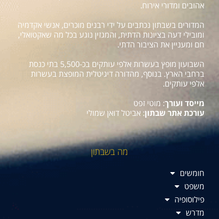
אהובים ומדורי אירוח.
המדורים בשבתון נכתבים על ידי רבנים מוכרים, אנשי אקדמיה
ומובילי דעה בציונות הדתית, והמגזין נוגע בכל מה שאקטואלי,
חם ומעניין את הציבור הדתי.
השבועון מופץ בעשרות אלפי עותקים בכ-5,500 בתי כנסת
ברחבי הארץ. בנוסף, מהדורה דיגיטלית המופצת בעשרות
אלפי עותקים.
מייסד ועורך
: מוטי זפט
עורכת אתר שבתון
: אביטל דואן שמולי
מה בשבתון
חומשים
משפט
פילוסופיה
מדרש