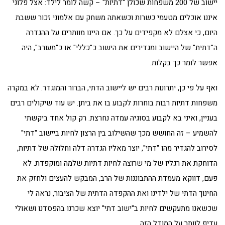
יישוב של 200 משפחות שכולן "דתיות" – קשה לומר לילד: אצל פלוני
איננו אוכלים מטעמי כשרות וכשאתה משחק עם אלמוני זכור ששבת
היום, כי אצלם לא מקפידים על כך. אם היינו מוותרים על ההגדרה
ה"דתית" של היישוב ומגדירים את הישוב כ"כללי" או כ"מעורב", היה
אפשר לומר כך בקלות.
ואף על פי כן, יתרונות רבים יש ליישוב הדתי, הברור והמוגדר. לא במקרה
משפחות דתיות רבות בוחרות לקבוע בו את ביתן. יש עוד שיקולים רבים
בעניין, ואיני בא לקבוע בסוגיה עמדה נחרצת. רק קול אחד ביקשתי
להשמיע – זה החושש מכך שהשילוב בין הרצון לחיות ביישוב "דתי"
לסירוב להגדיר מהו "דתי", יוצר מאליו הגדרה דלה וחלולה של דתיות,
הדוחקת את רגליו של מי שרוצה לחיות דתיות שלמה ומוקפדת. לא
פעם, דווקא מעמדת ההתבוננות של הרב, המבקש להעצים ולחזק את
החינוך הדתי של ילדינו ואת ההקפדה הדתית של הציבור, נראה לי
שכשאנו מתעקשים לחיות ב"ישוב דתי" יוצא שכרנו בהפסדנו ושאולי
עדיף לוותר על המודל הזה.