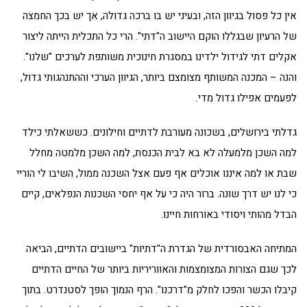
אין כל פסול בגיוון הזה, ובעיני יש בו ברכה גדולה, אך יש בכך החמצה
של הרעיון שבגללו הוקם היישוב ה"דתי". הרי כל התכלית הייתה ליצור
אקלים דתי לגידול ילדינו במסגרת חינוכית משותפת לערכים "שלנו".
והנה – המכנה המשותף מצומצם ביותר, הגיוון הערכי וההתנהגותי גדול,
לפעמים אפילו גדול מדי.
גדלתי בירושלים, בשכונה מעורבת לדתיים וחילונים. כששאלתי כילד
למה השכן מלמעלה לא בא לבית הכנסת, למה השכן מלמטה מחלל
שבת או למה איננו אוכלים אף פעם אצל השכנה ממול, השיבו לי הוריי
כי לנו יש דרך שונה. ברור היה כי על אף יחסי השכנות הנפלאים, קיים
הבדל מהותי ויסודי באורחות חיינו.
המתיחה האבסורדית של הגדרת ה"דתיות" ביישובים הדתיים, הביאה
לכך שגם הצורות המצומצמות והאווריריות ביותר של החיים הדתיים
קיבלו הכשר והפכו לחלק מ"דרכנו". הרף הנמוך הופך לסטנדרט. בתוך