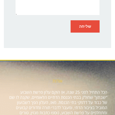
אודות
הכל התחיל לפני 25 שנה, אז הוקם עלון פרשת השבוע
"שבתון" שחולק בבתי הכנסת הדתיים הלאומיים, שקנה לו שם
של כבוד על דלפקי בתי הכנסת. מאז, העלון הפך לשבועון
המוביל בציבור הדתי, ומעבר לדברי תורה ומדורים קבועים
ומתחלפים על פרשת השבוע, נוספו כתבות מגזין, טורים