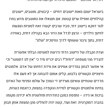
בישראל ישנם מאות יישובים דתיים – קיבוצים, מושבים, יישובים
קהילתיים ואפילו ערים קטנות. אם תשאלו את התושבים מדוע בחרו
לגור דווקא ביישוב דתי, סביר שרבים יקשרו זאת לסוגיות הנוגעות
לחינוך הילדים – הרצון לגדל את הדור הבא בקהילה דתית, באווירה
דתית, בתוך ציבור ששותף לדרך החינוכית "שלנו".
ועדת הקבלה של היישוב הדתי נדרשת למשימה הבלתי אפשרית
להגדיר מהי משפחה "דתית"? רבים יכריזו מיד כי "אין לנו דתומטר" וכי
אי אפשר לבחון במדדים אמינים את מידת דתיותו של אדם. אלמנטים
חיצוניים הקשורים בלבוש, קלים אמנם להבחנה אך לא פעם אלו
מדדים שטחיים שאינם מעידים די הצורך על עולמו הפנימי של האדם.
בחינת אלמנטים הקשורים למידת ההקפדה במצוות, כדוגמת כשרות,
ברכות או נידה – נתפסת כמובן כחודרנית ופולשנית ולא יכירנה מקומה
בחברה דמוקרטית. זאת ועוד, קשה יהיה להחליט מהן המצוות אותן תבחן