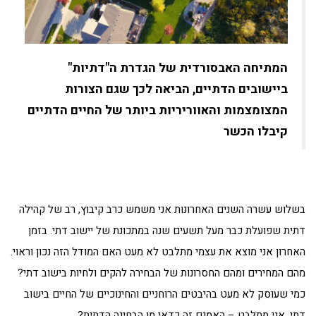
המתיחה האבסורדית של הגדרת ה"דתיות"
ביישובים הדתיים, הביאה לכך שגם הצורות
המצומצמות והאווריריות ביותר של החיים הדתיים
קיבלו הכשר
בשלוש עשרה השנים האחרונות אני משמש כרב קיבוץ, רב של קהילה
דתית שפועלת כבר מעל תשעים שנה במתכונת של יישוב דתי. בזמן
האחרון אני מוצא את עצמי מתלבט לא מעט האם המודל הזה נכון וראוי.
מהם המחירים ומהם החסרונות של הבחירה להקים ולחיות בישוב דתי?
כמי שעוסק לא מעט בהיבטים הרוחניים והחינוכיים של החיים בישוב
דתי, אני מתלבט – האמנם זה כדאי מן הבחינה הדתית?