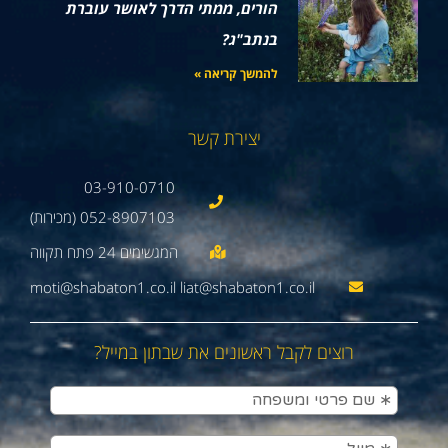
הורים, ממתי הדרך לאושר עוברת
בנתב"ג?
להמשך קריאה »
יצירת קשר
03-910-0710
052-8907103 (מכירות)
moti@shabaton1.co.il liat@shabaton1.co.il
רוצים לקבל ראשונים את שבתון במייל?