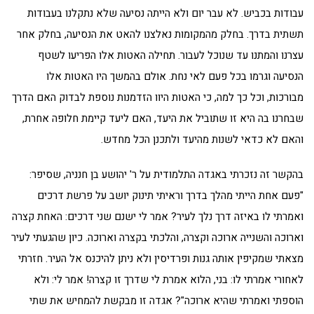
עבודות בכביש. לא עבר יום ולא הייתה נסיעה שלא נתקלנו בעבודות
תשתית בדרך. בחלק מהמקומות נאלצנו להאט את הנסיעה, בחלק אחר
עצרנו והמתנו עד שנוכל לעבור. תחילה האטות אלו הפריעו לשטף
הנסיעה וגרמו בכל פעם לאי נחת. אולם בהמשך היו האטות אלו
מבורכות, וכל כך למה, כי האטות היוו הזדמנות נוספת לבדוק האם הדרך
שבחרנו בה היא זו שתוביל את היעד, האם ליעד קיימת חלופה אחרת,
והאם לא כדאי לשנות מהיעד ולתכנן הכל מחדש.
בהקשר זה נזכרתי באגדה התלמודית על ר' יהושע בן חנניה, שסיפר:
"פעם אחת הייתי מהלך בדרך וראיתי תינוק יושב על פרשת דרכים
ואמרתי לו באיזה דרך נלך לעיר? אמר לי ישנם שני דרכים: האחת קצרה
וארוכה והשנייה ארוכה וקצרה, והלכתי בקצרה וארוכה. כיון שהגעתי לעיר
מצאתי שמקיפין אותה גנות ופרדיסין ולא ניתן להיכנס אל העיר. חזרתי
לאחורי אמרתי לו: בני, הלוא אמרת לי שדרך זו קצרה! אמר לי: ולא
הוספתי ואמרתי שהיא ארוכה"? אגדה זו מבקשת להמחיש את שתי