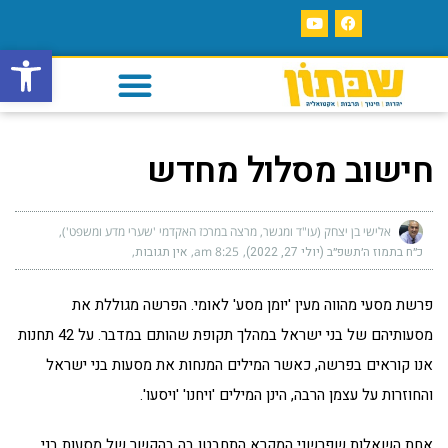
פתח סרגל
חישוב מסלול מחדש
אלישי בן יצחק (עו"ד ומגשר, מרצה במרכז האקדמי 'שערי מדע ומשפט')
כ״ח בתמוז ה׳תשפ״ב (יולי 27, 2022)
8:25 am
אין תגובות
פרשת מסעי מהווה מעין 'יומן מסע' לאומי. הפרשה מגוללת את
מסעותיהם של בני ישראל במהלך תקופת שהותם במדבר. על 42 תחנות
אנו קוראים בפרשה, כאשר המילים המנחות את מסעות בני ישראל
והחוזרות על עצמן הרבה, הינן המילים 'ויחנו' 'ויסעו'.
אחת השאלות שפרשני המקרא התחבטו בה בהקשר של מסעות בני