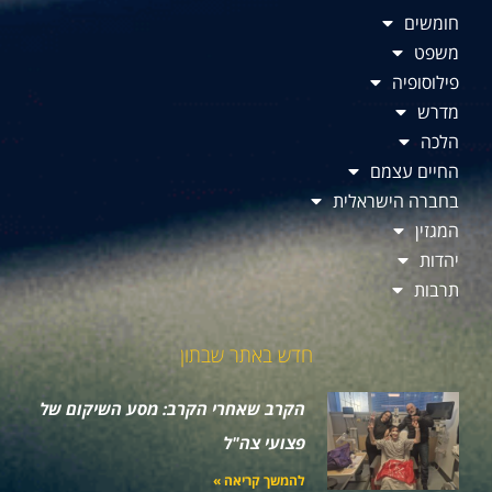
חומשים
משפט
פילוסופיה
מדרש
הלכה
החיים עצמם
בחברה הישראלית
המגזין
יהדות
תרבות
חדש באתר שבתון
הקרב שאחרי הקרב: מסע השיקום של
פצועי צה"ל
להמשך קריאה »