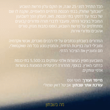
הכל התחיל לפני 25 שנה, אז הוקם עלון פרשת השבוע
"שבתון" שחולק בבתי הכנסת הדתיים הלאומיים, שקנה לו שם
של כבוד על דלפקי בתי הכנסת. מאז, העלון הפך לשבועון
המוביל בציבור הדתי, ומעבר לדברי תורה ומדורים קבועים
ומתחלפים על פרשת השבוע, נוספו כתבות מגזין, טורים
אהובים ומדורי אירוח.
המדורים בשבתון נכתבים על ידי רבנים מוכרים, אנשי אקדמיה
ומובילי דעה בציונות הדתית, והמגזין נוגע בכל מה שאקטואלי,
חם ומעניין את הציבור הדתי.
השבועון מופץ בעשרות אלפי עותקים בכ-5,500 בתי כנסת
ברחבי הארץ. בנוסף, מהדורה דיגיטלית המופצת בעשרות
אלפי עותקים.
מייסד ועורך
: מוטי זפט
עורכת אתר שבתון
: אביטל דואן שמולי
מה בשבתון