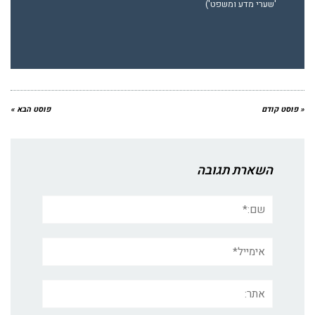
'שערי מדע ומשפט')
« פוסט קודם
פוסט הבא »
השארת תגובה
שם:*
אימייל*
אתר: