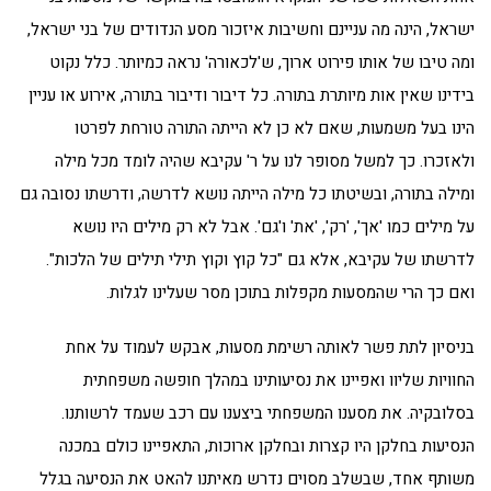
ישראל, הינה מה עניינם וחשיבות איזכור מסע הנדודים של בני ישראל,
ומה טיבו של אותו פירוט ארוך, ש'לכאורה' נראה כמיותר. כלל נקוט
בידינו שאין אות מיותרת בתורה. כל דיבור ודיבור בתורה, אירוע או עניין
הינו בעל משמעות, שאם לא כן לא הייתה התורה טורחת לפרטו
ולאזכרו. כך למשל מסופר לנו על ר' עקיבא שהיה לומד מכל מילה
ומילה בתורה, ובשיטתו כל מילה הייתה נושא לדרשה, ודרשתו נסובה גם
על מילים כמו 'אך', 'רק', 'את' ו'גם'. אבל לא רק מילים היו נושא
לדרשתו של עקיבא, אלא גם "כל קוץ וקוץ תילי תילים של הלכות".
ואם כך הרי שהמסעות מקפלות בתוכן מסר שעלינו לגלות.
בניסיון לתת פשר לאותה רשימת מסעות, אבקש לעמוד על אחת
החוויות שליוו ואפיינו את נסיעותינו במהלך חופשה משפחתית
בסלובקיה. את מסענו המשפחתי ביצענו עם רכב שעמד לרשותנו.
הנסיעות בחלקן היו קצרות ובחלקן ארוכות, התאפיינו כולם במכנה
משותף אחד, שבשלב מסוים נדרש מאיתנו להאט את הנסיעה בגלל