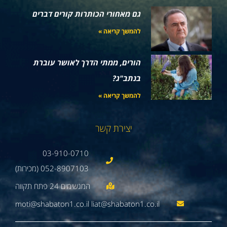
גם מאחורי הכותרות קורים דברים
להמשך קריאה »
הורים, ממתי הדרך לאושר עוברת
בנתב"ג?
להמשך קריאה »
יצירת קשר
03-910-0710
052-8907103 (מכירות)
moti@shabaton1.co.il liat@shabaton1.co.il