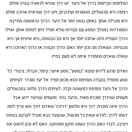
החלופות הקיימות בדרך אל היעד. יש דרך שהיא לכאורה קצרה אולם
רצופה היא מכשולים, מהמורות ועיכובים, ויש דרך שנראית ארוכה אולם
היא מובילה אותך באופן בטוח יותר אל היעד. הדרך הראשונה מחייבת
התמודדות במהלך המסע עם נקודות שלא תמיד ניתן לצפות אותן. ואילו
הדרך השנייה הינה ארוכה יותר אך היא גם הבטוחה, היא איטית אך היא
מבטיחה. השאלה מה נכון יותר האם הדרך הקצרה או הדרך הארוכה היא
שאלה שאדם מתמודד איתה לא פעם בחייו.
האדם מרגע לידתו נמצא "במסע", מסע אישי, קיומי, חברתי, ציבורי. כל
מסע מתחיל בנקודה מסוימת והוא מכוון תמיד אל יעד מוגדר. לעיתים
הדרך אל היעד נתפסת כפשוטה וקלה. לעיתים הדרך מלווה במכשולים.
פעמים שהדרך מוכרת מאוד, והיעד ברור. ופעמים שהיעד ידוע אבל
הדרך אינה מוכרת. דרך היא מלשון 'דריכה' שאדם דורך הוא צריך לתת
דעתו לדרך, לוודא שאין כל מכשול, שהצעד הבא מוביל לקרקע בטוחה
ויציבה, לברר האם הדרך טעונה תיקון ותחזוקה. האם לא נכון להאט את