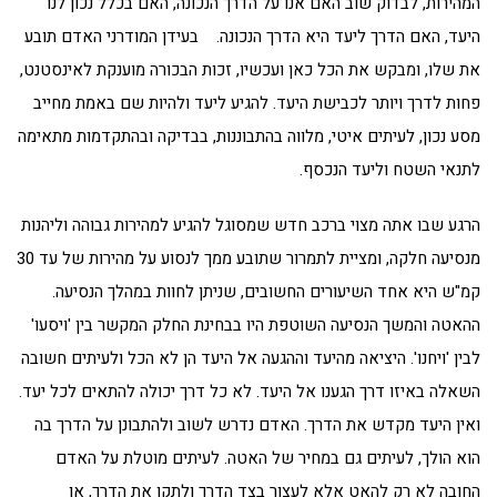
המהירות, לבדוק שוב האם אנו על הדרך הנכונה, האם בכלל נכון לנו
היעד, האם הדרך ליעד היא הדרך הנכונה. בעידן המודרני האדם תובע
את שלו, ומבקש את הכל כאן ועכשיו, זכות הבכורה מוענקת לאינסטנט,
פחות לדרך ויותר לכבישת היעד. להגיע ליעד ולהיות שם באמת מחייב
מסע נכון, לעיתים איטי, מלווה בהתבוננות, בבדיקה ובהתקדמות מתאימה
לתנאי השטח וליעד הנכסף.
הרגע שבו אתה מצוי ברכב חדש שמסוגל להגיע למהירות גבוהה וליהנות
מנסיעה חלקה, ומציית לתמרור שתובע ממך לנסוע על מהירות של עד 30
קמ"ש היא אחד השיעורים החשובים, שניתן לחוות במהלך הנסיעה.
ההאטה והמשך הנסיעה השוטפת היו בבחינת החלק המקשר בין 'ויסעו'
לבין 'ויחנו'. היציאה מהיעד וההגעה אל היעד הן לא הכל ולעיתים חשובה
השאלה באיזו דרך הגענו אל היעד. לא כל דרך יכולה להתאים לכל יעד.
ואין היעד מקדש את הדרך. האדם נדרש לשוב ולהתבונן על הדרך בה
הוא הולך, לעיתים גם במחיר של האטה. לעיתים מוטלת על האדם
החובה לא רק להאט אלא לעצור בצד הדרך ולתקן את הדרך, או