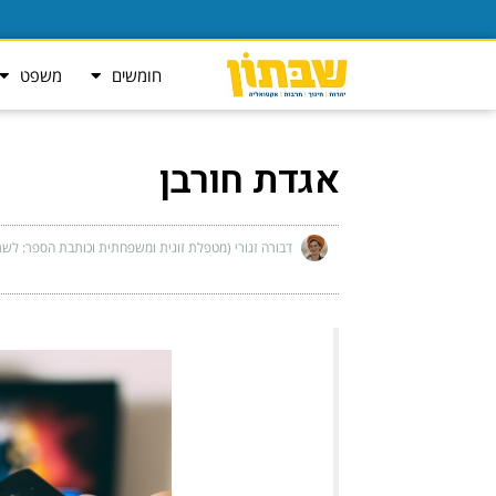
חומשים
משפט
אגדת חורבן
דבורה זגורי (מטפלת זוגית ומשפחתית וכותבת הספר: לש