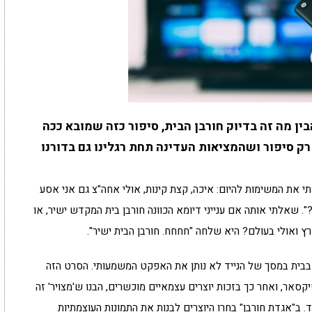
ין מה זה בדיוק חורבן הבית, סיפור כזה שמובא ככה
רק סיפור ושהמציאות העדינה תחת רגלינו גם בדורנו
את המשימות להיום: איכה, קצת קינות, אולי אחה"צ גם אני אסע
?". שאלתי אותה אם ענייני דיומא הכוונה חורבן בית המקדש ישיר, או
רץ ואולי בעולם? היא שלחה "חחחח. חורבן הבית ישיר".
ו בבית במסך של הנייד לא נותן את האפקט המשמעותי. הסרט הזה
קסאר, ואחר כך בזכות יוצרים עצמאיים מוכשרים, הבנו ש'מצויר' זה
. ב"אגדת חורבן" בחרו היוצרים לבנות את התמונות העוצמתיות