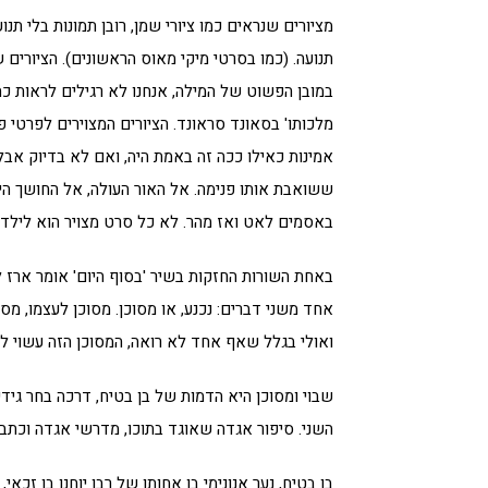
מציורים שנראים כמו ציורי שמן, רובן תמונות בלי ת
תנועה. (כמו בסרטי מיקי מאוס הראשונים). הציורים
במובן הפשוט של המילה, אנחנו לא רגילים לראות כ
מלכותו' בסאונד סראונד. הציורים המצוירים לפרטי פ
אמינות כאילו ככה זה באמת היה, ואם לא בדיוק אבל
ששואבת אותו פנימה. אל האור העולה, אל החושך הי
באסמים לאט ואז מהר. לא כל סרט מצויר הוא לילדי
באחת השורות החזקות בשיר 'בסוף היום' אומר ארז לב 
אחד משני דברים: נכנע, או מסוכן. מסוכן לעצמו, מסוכ
ואולי בגלל שאף אחד לא רואה, המסוכן הזה עשוי ל
שבוי ומסוכן היא הדמות של בן בטיח, דרכה בחר גידי
השני. סיפור אגדה שאוגד בתוכו, מדרשי אגדה וכתבי
בן בטיח, נער אנונימי בן אחותו של רבן יוחנן בן זכ