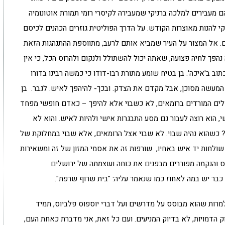
מעבירים למלכה ברניקי שמעבירה לקיסרי רומי תמורת אוטונומיה
י להנות מאוצרות הקודש. על הדרך הפוליטית גוזרים הכהנים לכיסם
ם. אל המצור על העיר שמביא אותם לרעב, מתווספת ההתנהגות הזאת
ך לחיה פצועה, שאתה יכול להשתולל ולנקום ולהרוס הכל, כי אין
וב ב'איכה'. בן בטיח שומע מתורת רבו-דודו כי כמשה רבינו בדורו
המעשה מסוכן, אבל מקדם את הצדק. ובכך- להיהפך לאיש. לגבר. בן
לים המורדים ברומאים, לא כשבוי אלא להיפך – כאדם חופשי מפחד
י, הוא רוצה לעבור גם מסע התבגרות אישי ולהיות לאיש. והוא לא
? כשהוא נהיה שבוי. לא שבוי אצל הרומאים, אלא שבוי במחלוקת של
שולחות יד איש באחיו, שורפות זה את אסמי המזון של זה ומשאירות
 והנקמה מפוררים מבפנים את כוחה ועוצמתה של ירושלים
כבר יש במה לאחוז כמו שנאמר עליה: "בית שרוף שרפת".
למרות שהוא מבוסס על מדרשים ועל דברי יוספוס פלביוס, תמיד
הדמויות, לא בדיוק המניעים. ועם כל זאת, אני מדברת כאחת העם,