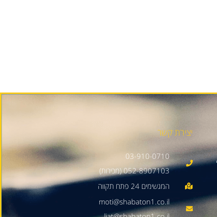
יצירת קשר
03-910-0710
052-8907103 (מכירות)
moti@shabaton1.co.il
liat@shabaton1.co.il