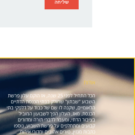
אודות
הכל התחיל לפני 25 שנה, אז הוקם עלון פרשת
השבוע "שבתון" שחולק בבתי הכנסת הדתיים
הלאומיים, שקנה לו שם של כבוד על דלפקי בתי
הכנסת. מאז, העלון הפך לשבועון המוביל
בציבור הדתי, ומעבר לדברי תורה ומדורים
קבועים ומתחלפים על פרשת השבוע, נוספו
כתבות מגזין, טורים אהובים ומדורי אירוח.