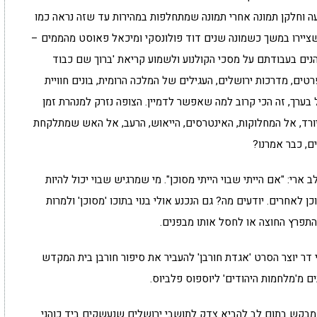
נועה וחלקן תמונה אחרי תמונה שמתחלפות במהירות עד שזה נראה כמו
 שציירו במשך כשמונה שנים דוד פולונסקי ומיכאל פאוסט מהממים –
הנים בעבודתם על מסכי הקולנוע ולשמוע קריאת 'ברוך שם כבוד
רטים, מדרכות ירושלים, העגילים של המלכה הרומית, בונים חוויית
 בערך, זה הכי קרוב למה שאפשר לדמיין. הצופה נזרק למנהרת זמן
ורד, אל המחלוקות, האינטרסים, הייאוש, הרעב, אל האש שמתלקחת
ם, כבר אמרנו?
ארי: "אם הייתי שבוי הייתי מסוכן". מי שמרגיש שבוי יכול להיות
ן לאחרים. יודעים מה? גם הנכנע אולי בנוי בתוכו 'מסוכן' ולמרות
התפרץ החוצה או לחסל אותו מבפנים.
 דר יוצר הסרט 'אגדת חורבן' להעביר את סיפור חורבן בית המקדש
ם מ'מלחמות היהודים' ליוספוס פלביוס.
אי, מבקש בתום לב להביא צדק לתושבי ירושלים שנעשקים ביד כוהני