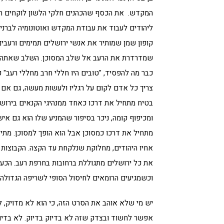
המקדש. את הכסף שהכהנים חלקי הלשון לוקחים הם 
ליהודים לעבוד את עבודת המקדש ואוטונומיה לברניק
קופון שמן שמותיר את אנשי ירושלים תמימים ורעבי
שמדרדרת את הרעב אל שלב המסוכן. השלב שאתה נהפ
כבר מה להפסיד, "טובים היו חללי חרב מחללי רעב" כת
צריך כל אדם לקום על רגליו ולעשות מעשה, גם אם 
בטיח מתחיל את דרכו כאחד ממנהיגי הקנאים בירוש
ומכיפוף קומה, ניכר בסיפור שהמניע שלו הוא גם איש
מתחיל את דרכו כמסוכן אבל הוא הופך למסוכן. מתי
אחיו היהודים, מחלוקת שנלקחת עד הקצה. הקבוצות 
את כל ירושלים מתגוללת ברחובות בחרפת רעב. הכעס
וכשמגיעים הרומאים לחיסול הסופי לשריפה הגדולה 
יש מי שלא אוהב את הסרט הזה, כי הוא לא מדויק, 
אפשר לחשוד ובצדק שזה לא בדיוק בדיוק. לא בדיוק 