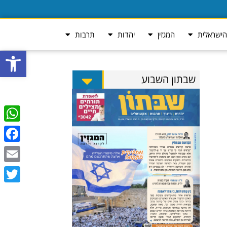
ישראלית
המגזין
יהדות
תרבות
פתח סרגל
שבתון השבוע
tsApp
ebook
Email
Twitter