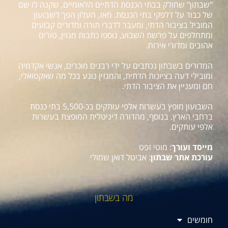
"שבתון" שחולק בבתי הכנסת הדתיים הלאומיים, שקנה לו שם
של כבוד על דלפקי בתי הכנסת. מאז, העלון הפך לשבועון
המוביל בציבור הדתי, ומעבר לדברי תורה ומדורים קבועים
ומתחלפים על פרשת השבוע, נוספו כתבות מגזין, טורים
אהובים ומדורי אירוח.
המדורים בשבתון נכתבים על ידי רבנים מוכרים, אנשי אקדמיה
ומובילי דעה בציונות הדתית, והמגזין נוגע בכל מה שאקטואלי,
חם ומעניין את הציבור הדתי.
השבועון מופץ בעשרות אלפי עותקים בכ-5,500 בתי כנסת
ברחבי הארץ. בנוסף, מהדורה דיגיטלית המופצת בעשרות
אלפי עותקים.
מייסד ועורך
: מוטי זפט
עורכת אתר שבתון
: אביטל דואן שמולי
מה בשבתון
חומשים