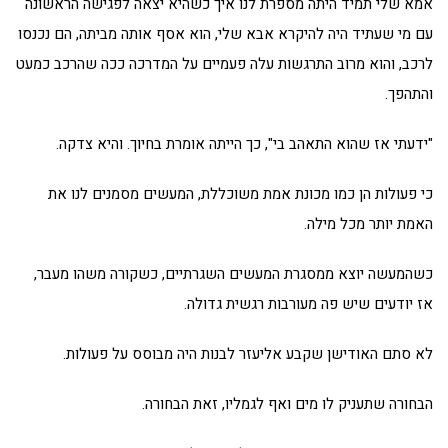
אמא שלי תמיד היתה מספרת לנו איך כשהיא יצאה לפגישה הראשונה
עם מי שעתיד היה להיקרא אבא שלי, הוא אסף אותה מביתה, הם נכנסו
לרכב, והוא מרוב התרגשות עלה פעמיים על המדרכה ככה שהרכב כמעט
והתהפך.
"ידעתי אז שהוא התאהב בי", כך הייתה אומרת בחיוך. והיא צדקה.
כי פעולות הן כמו מכונת אמת משוכללת, המעשים מסמנים לנו את
האמת יותר מכל מילה.
כשהמעשה יוצא ממסגרת המעשים השגרתיים, כשקורה משהו מעבר,
אז יודעים שיש פה מעורבות רגשית גדולה.
לא סתם האודישן שקבע אליעזר לבנות היה מבוסס על פעולות.
הבחורה שתעניק לו מים ואף לגמליו, זאת הבחורה.