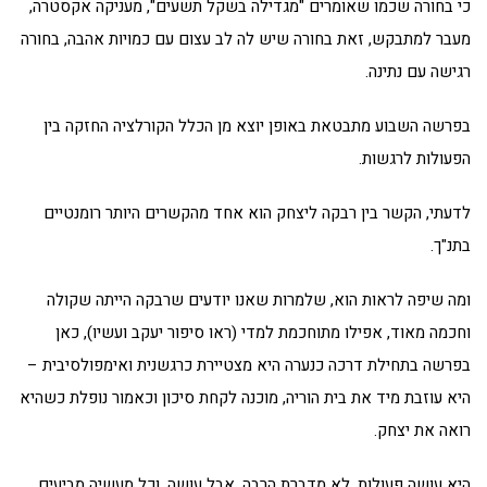
כי בחורה שכמו שאומרים "מגדילה בשקל תשעים", מעניקה אקסטרה,
מעבר למתבקש, זאת בחורה שיש לה לב עצום עם כמויות אהבה, בחורה
רגישה עם נתינה.
בפרשה השבוע מתבטאת באופן יוצא מן הכלל הקורלציה החזקה בין
הפעולות לרגשות.
לדעתי, הקשר בין רבקה ליצחק הוא אחד מהקשרים היותר רומנטיים
בתנ"ך.
ומה שיפה לראות הוא, שלמרות שאנו יודעים שרבקה הייתה שקולה
וחכמה מאוד, אפילו מתוחכמת למדי (ראו סיפור יעקב ועשיו), כאן
בפרשה בתחילת דרכה כנערה היא מצטיירת כרגשנית ואימפולסיבית –
היא עוזבת מיד את בית הוריה, מוכנה לקחת סיכון וכאמור נופלת כשהיא
רואה את יצחק.
היא עושה פעולות, לא מדברת הרבה, אבל עושה, וכל מעשיה מביעים