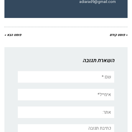
adiarad9@gmail.com
« פוסט קודם
פוסט הבא »
השארת תגובה
שם:*
אימייל*
אתר:
תגובה