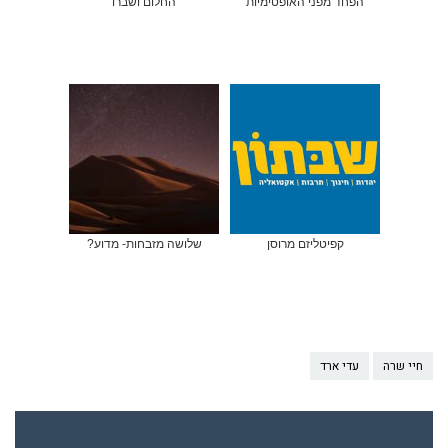
הפחד מפני האופטימיות
החלום ושברו
קפיטליזם מרוסן
שלושה מזבחות- מדוע?
חיי שרה
עדי ארד