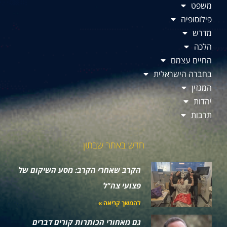
משפט
פילוסופיה
מדרש
הלכה
החיים עצמם
בחברה הישראלית
המגזין
יהדות
תרבות
חדש באתר שבתון
הקרב שאחרי הקרב: מסע השיקום של
פצועי צה"ל
להמשך קריאה »
גם מאחורי הכותרות קורים דברים