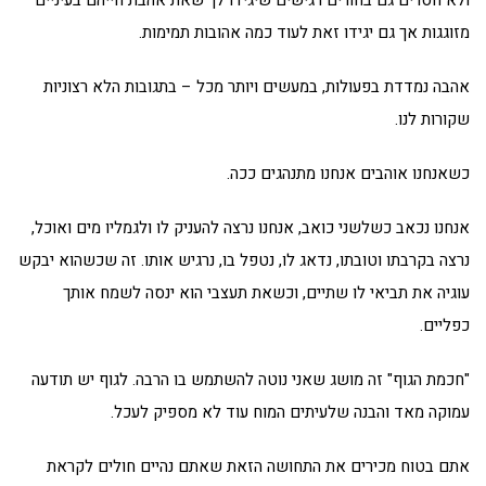
ולא חסרים גם בחורים רגישים שיגידו לך שאת אהבת חייהם בעיניים
מזוגגות אך גם יגידו זאת לעוד כמה אהובות תמימות.
אהבה נמדדת בפעולות, במעשים ויותר מכל – בתגובות הלא רצוניות
שקורות לנו.
כשאנחנו אוהבים אנחנו מתנהגים ככה.
אנחנו נכאב כשלשני כואב, אנחנו נרצה להעניק לו ולגמליו מים ואוכל,
נרצה בקרבתו וטובתו, נדאג לו, נטפל בו, נרגיש אותו. זה שכשהוא יבקש
עוגיה את תביאי לו שתיים, וכשאת תעצבי הוא ינסה לשמח אותך
כפליים.
"חכמת הגוף" זה מושג שאני נוטה להשתמש בו הרבה. לגוף יש תודעה
עמוקה מאד והבנה שלעיתים המוח עוד לא מספיק לעכל.
אתם בטוח מכירים את התחושה הזאת שאתם נהיים חולים לקראת