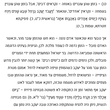
כג) – בזמן שהן עוברים באנחה – נקראים 'רבים', אבל בזמן שהן עוברין
בשמחה – נקראין 'אחדים', שנאמר: "וַיַּעֲבֹד יַעֲקֹב בְּרָחֵל שֶׁבַע שָׁנִים וַיִּהְיוּ
בְעֵינָיו כְּיָמִים אֲחָדִים בְּאַהֲבָתוֹ אֹתָהּ" (בראשית כ"ט, כ). פסיקתא
זוטרתא, שמות ב', כג.
אך טבעי הוא שכאשר אדם נהנה – הוא חש שהזמן עובר מהר, וכאשר
האדם סובל – הזמן נדמה לו כעומד מלכת. לכן, הגיונית בעינינו הדוגמה
הראשונה שמביאה הדרשה: בני ישראל המתענים תחת ידי המצרים
סובלים, ולכן הימים נדמים להם כ'ימים רבים'. אך קשה יותר להבין מדוע
הזמן עבר מהר על יעקב כשהמתין וציפה לנישואיו לרחל. אמנם מטרת
הציפייה – הנישואים לרחל, משמחים עד מאוד, אך נראה שהזמן שבו
מצפים ומחכים לאירוע משמח שכזה, דווקא אמור לעבור לאט.
יעקב אף מתאר זמן זה כתקופה לא פשוטה מבחינה פיזית – "בַיּוֹם
אֲכָלַנִי חֹרֶב וְקֶרַח בַּלָּיְלָה וַתִּדַּד שְׁנָתִי מֵעֵינָי" (בר' ל"א, מ). גם מבחינה
רגשית, ניתן היה להניח שהתקופה הארוכה שבה יעקב היה נתון עם