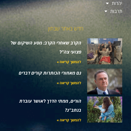
יהדות
תרבות
חדש באתר שבתון
הקרב שאחרי הקרב: מסע השיקום של
פצועי צה"ל
להמשך קריאה »
גם מאחורי הכותרות קורים דברים
להמשך קריאה »
הורים, ממתי הדרך לאושר עוברת
בנתב"ג?
להמשך קריאה »