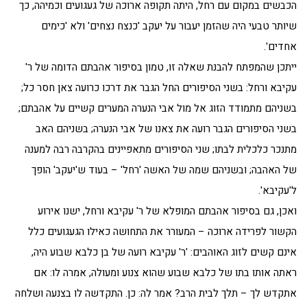
הכבשים במקום עם רחל, היתה תקופה ארוכה של געגועים וכמיהה, כך
שיותר טבעי היה שהזמן יעבור על יעקב 'כנצח נצחים' ולא 'כימים
אחדים'.
ייתכן שהמפתח להבנת שאלה זו, טמון בסיפור אהבתם הדומה של ר'
עקיבא ורחל: בשני הסיפורים החל הגבר את דרכו כרועה צאן חסר כל;
בשניהם מתמודד הזוג אל מול אבי הנערה המערים קשיים על אהבתם;
בשני הסיפורים הגבר רועה את צאנו של אבי הנערה; בשניהם האב
מתנכר כלכלית לבתו; שני הסיפורים מתאפיינים בהקרבה רבה למענה
של האהבה; ובשניהם שמה של האשה 'רחל' – בעוד ש'יעקב' הופך
ל'עקיבא'.
ואכן, גם בסיפור אהבתם המופלא של ר' עקיבא ורחל, ישנו אירוע
הקשור לפרידה ארוכה – המעורר את התחושה כאילו הגעגועים כלל
אינם קשים לזוג האוהבים: 'ר' עקיבא רועה של בן כלבא שבוע היה,
ראתה אותו בתו של כלבא שבוע שהוא צנוע ומעולה, אמרה לו: אם
אתקדש לך – תלך לבית הרב? אמר לה: כן. התקדשה לו בצנעה ושלחה