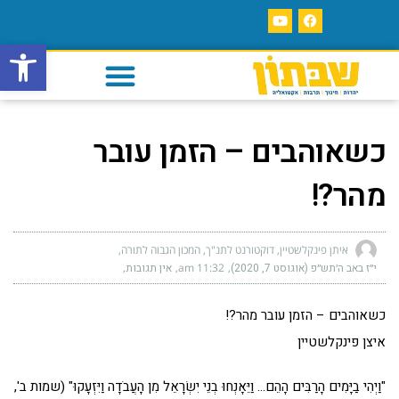
פתח סרגל
כשאוהבים – הזמן עובר
מהר?!
איתן פינקלשטיין, דוקטורנט לתנ"ך, המכון הגבוה לתורה
י״ז באב ה׳תש״פ (אוגוסט 7, 2020)
11:32 am
אין תגובות
כשאוהבים – הזמן עובר מהר?!
איצן פינקלשטיין
"וַיְהִי בַיָּמִים הָרַבִּים הָהֵם… וַיֵּאָנְחוּ בְנֵי יִשְׂרָאֵל מִן הָעֲבֹדָה וַיִּזְעָקוּ" (שמות ב',