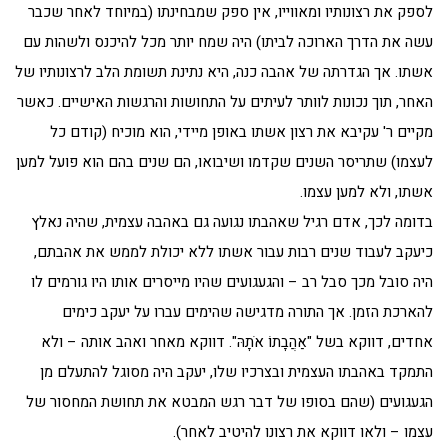
לספק את רצונותיו ומאווייו, אין ספק שמבחינתו (במיוחד לאחר שכבר
עשה את הדרך הארוכה לביתו) היה שמח יותר מכל להיכנס ולשהות עם
אשתו. אך הגדרתה של אהבה כנה, היא נתינת תשומת הלב לרצונותיו של
האחר, תוך נכונות לוותר לעיתים על התחושות והרגשות האישיים. כאשר
מקיים ר' עקיבא את רצון אשתו באופן מיידי, הוא מוכיח (קודם כל
לעצמו) שתריסר השנים שקדמו ושיבואו, הם שנים בהם הוא פועל למען
אשתו, ולא למען עצמו.
בדומה לכך, אדם רגיל שאהבתו נגועה גם באהבה עצמית, שהיה נאלץ
כיעקב לעבוד שנים רבות עבור אשתו ללא יכולת לממש את אהבתם,
היה סובל מכך סבל רב – והגעגועים שהיו מייסרים אותו היו גורמים לו
להארכת הזמן. אך התורה מדגישה שהימים עברו על יעקב כימים
אחדים, דווקא בשל "אַהֲבָתוֹ אֹתָהּ". דווקא מאחר ואהב אותה – ולא
התמקד באהבתו העצמית ובצרכיו שלו, יעקב היה מסוגל להתעלם מן
הגעגועים (שהם בסופו של דבר רגש המבטא את תחושת המחסור של
עצמו – ולאו דווקא את רצונו להיטיב לאחר).