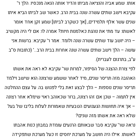
אותו. שמע אביה והוציאה מביתו והדיר אותה הנאה מנכסיו. הלך ר'
עקיבא וישב שתים עשרה שנה בבית הרב. כאשר שב לביתו הביא איתו
שנים עשר אלף תלמידים, [אך כשקרב לביתו] שמע זקן אחד אומר
לאשתו: עד מתי את נוהגת כאלמנות חיות? אמרה לו: אם לי היה מקשיב
– היה יושב עוד שתים עשרה שנה ולומד. אמר ר' עקיבא: ברשות אני
עושה – הלך וישב שתים עשרה שנה אחרות בבית הרב…' (כתובות ס"ב
ע"ב, בתרגום לעברית).
לפי צורת ההצגה של הסיפור, למרות שר' עקיבא לא ראה את אשתו
האהובה מזה תריסר שנים, מיד לאחר ששמע שרצונה הוא שישב וילמד
תריסר שנים נוספות – הלך לבצע זאת בלי לפגוש בה. על עצם ההחלטה
אין לתמוה – שכן אם זהו רצונה, ברור שכאוהב ראוי שימלא אחר רצונה
– אך איה תחושות הגעגועים הטבעיות שאמורות לעלות בליבו של בעל
שלא ראה את אשתו מזה שנים?
נראה שר' עקיבא סבר שבאותם הרגעים עומדת במבחן כנות אהבתו
לאשתו. אילו היה חושב על מערכת יחסים זו כעל מערכת שתפקידה