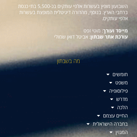
השבועון מופץ בעשרות אלפי עותקים בכ-5,500 בתי כנסת
ברחבי הארץ. בנוסף, מהדורה דיגיטלית המופצת בעשרות
אלפי עותקים.
מייסד ועורך
: מוטי זפט
עורכת אתר שבתון
: אביטל דואן שמולי
מה בשבתון
חומשים
משפט
פילוסופיה
מדרש
הלכה
החיים עצמם
בחברה הישראלית
המגזין