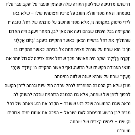
דרשתנו מדגישה שמלשון התורה עולה שהזמן שעבר על יעקב עבר עליו
בשמחה, וזאת מפני שלא חשב על צרכיו ורצונותיו שלו – שלא באו
לידי סיפוק בתקופה זו, אלא מפני שחשב על טובתה של רחל. טובה זו
התקיימה בכל הימים שבהם רעה את צאן לבן, מאחר ויעקב היה האדם
שהחליף את רחל ברעיית הצאן: כאשר התקיים ביעקב "בַיּוֹם אֲכָלַנִי
חֹרֶב" הוא שמח על שרחל מצויה תחת צל בביתה; כאשר התקיים בו
"וְקֶרַח בַּלָּיְלָה" יעקב היה מאושר מכך שרחל אינה צריכה לסבול יותר את
תנאי העבודה הקשים של הרועה; ואף כאשר התקיים בו "וַתִּדַּד שְׁנָתִי
מֵעֵינָי" שמח על שהיא ישנה שלווה במיטתה.
מובן שלא רק ההטבה החומרית לרחל עמדה מול עיניו וגרמה לזמן הקשה
להפוך לזמן של שמחה, אלא גם ההטבה הרוחנית שזכה להעניק לה.
נראה שגם המחשבה שכל רגע שעובר – מקרב את רגע צאתה של רחל
מבית לבן הרשע וכניסתה לעם ישראל – הפכה את אותם ימים ארוכים
וקשים – לימים קצרים של שמחה.
תשס"ח