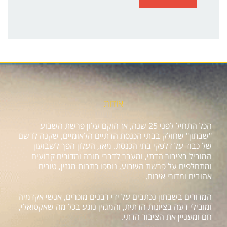
אודות
הכל התחיל לפני 25 שנה, אז הוקם עלון פרשת השבוע
"שבתון" שחולק בבתי הכנסת הדתיים הלאומיים, שקנה לו שם
של כבוד על דלפקי בתי הכנסת. מאז, העלון הפך לשבועון
המוביל בציבור הדתי, ומעבר לדברי תורה ומדורים קבועים
ומתחלפים על פרשת השבוע, נוספו כתבות מגזין, טורים
אהובים ומדורי אירוח.
המדורים בשבתון נכתבים על ידי רבנים מוכרים, אנשי אקדמיה
ומובילי דעה בציונות הדתית, והמגזין נוגע בכל מה שאקטואלי,
חם ומעניין את הציבור הדתי.