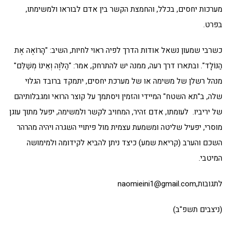
מערכות יחסים, בכלל, והחמצת הקשר בין אדם לבוראו ולמשימתו,
בפרט.
כשרבי שמעון נשאל אודות הדרך לפיה ראוי לחיות, השיב: "הָרוֹאֶה אֶת
הַנּוֹלָד". ובתארו דרך רעה, ממנה יש להתרחק, אמר: "הַלֹּוֶה וְאֵינוֹ מְשַׁלֵּם"
מנהל רשלן של משימה או של מערכת יחסים, יתמקד ברובד הגלוי
שלה, ב"תא השטח" המיידי והזמין ויסתמך על קוצר הרואי ומגבלותיהם
של יריביו. לעומתו, אדם זהיר, המחויב לקשר ולמשימה, יפעל מתוך עוגן
מוסרי, יפעיל שליטה ומשמעת עצמית מול פיתויי השגרה ויהיה מהרהר
השכם והערב (קריאת שמע) כיצד ניתן להביא לקידומה ולמימושה
המיטבי.
לתגובות,
naomieini1@gmail.com
(ניצבים תשפ"ב)