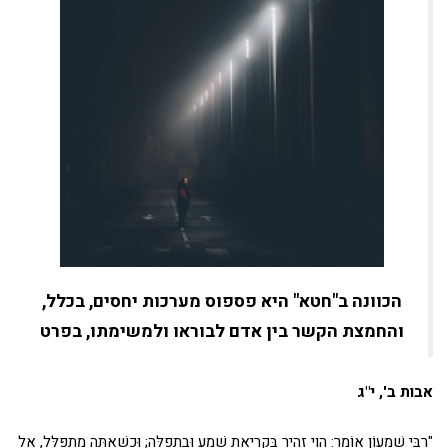
הכוונה ב"חטא" היא פספוס מערכות יחסים, בכלל,
והחמצת הקשר בין אדם לבוראו ולמשימתו, בפרט
אבות ב', י"ג
"רַבִּי שִׁמְעוֹן אוֹמֵר: הֱוֵי זָהִיר בִּקְרִיאַת שְׁמַע וּבִתְפִלָּה; וּכְשֶׁאַתָּה מִתְפַּלֵּל, אַל