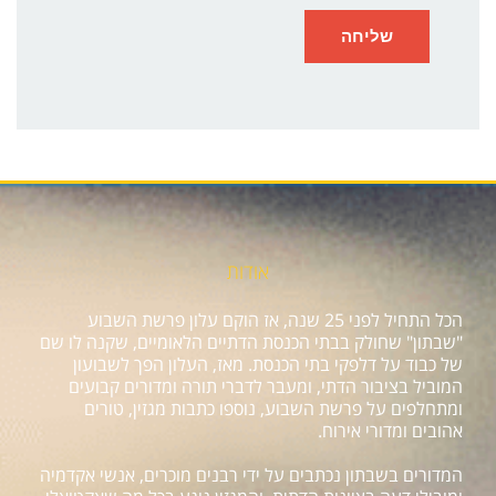
אודות
הכל התחיל לפני 25 שנה, אז הוקם עלון פרשת השבוע
"שבתון" שחולק בבתי הכנסת הדתיים הלאומיים, שקנה לו שם
של כבוד על דלפקי בתי הכנסת. מאז, העלון הפך לשבועון
המוביל בציבור הדתי, ומעבר לדברי תורה ומדורים קבועים
ומתחלפים על פרשת השבוע, נוספו כתבות מגזין, טורים
אהובים ומדורי אירוח.
המדורים בשבתון נכתבים על ידי רבנים מוכרים, אנשי אקדמיה