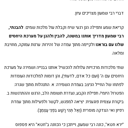
דברי רבי שמעון מצריכים עיון.
קריאת שמע ותפילה הנן רגעי שיח וקבלת עול מלכות שמים.
להבנתי,
רבי שמעון מדריך אותנו במשנה, להבין ולהגן על מערכת היחסים
שלנו עם בוראנו
ולקיימה מתוך עמדה של זהירות: ערנות עמוקה, מחויבת
ומלאה.
שתי מלכודות מרכזיות עלולות להכשיל אותנו בבנייה ושמירה על מערכת
היחסים עם ה' (ועם כל אדם, לדעתי), והן דומות למלכודות העומדות
לפתחו של החייל הניצב בעמדת השמירה: א. התנהלות מתוך שגרה:
הפטרול היומי/ תפילת הקבע, נעדרת תשומת הלב, הרגש וההתרגשות ב.
ביקורת עצמית פוגענית: יציאה למפגש, לקשר ולפעילות מתוך עמדת
רפיון ואי הצדקה מוסרית (וְאַל תְּהִי רָשָׁע בִּפְנֵי עַצְמְךָ).
"ירא חטא", כונה רבי שמעון, וייתכן כי הכוונה ב"חטא" היא פספוס