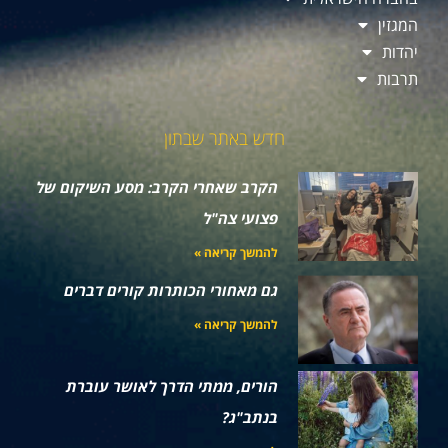
המגזין
יהדות
תרבות
חדש באתר שבתון
הקרב שאחרי הקרב: מסע השיקום של
פצועי צה"ל
להמשך קריאה »
גם מאחורי הכותרות קורים דברים
להמשך קריאה »
הורים, ממתי הדרך לאושר עוברת
בנתב"ג?