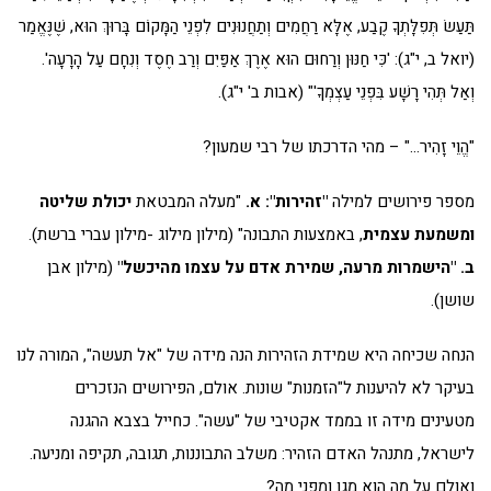
תַּעַשׂ תְּפִלָּתְךָ קֶבַע, אֶלָּא רַחֲמִים וְתַחֲנוּנִים לִפְנֵי הַמָּקוֹם בָּרוּךְ הוּא, שֶׁנֶּאֱמַר
(יואל ב, י"ג): 'כִּי חַנּוּן וְרַחוּם הוּא אֶרֶךְ אַפַּיִם וְרַב חֶסֶד וְנִחָם עַל הָרָעָה'.
וְאַל תְּהִי רָשָׁע בִּפְנֵי עַצְמְךָ'" (אבות ב' י"ג).
"הֱוֵי זָהִיר…" – מהי הדרכתו של רבי שמעון?
מספר פירושים למילה
"זהירות": א.
"מעלה המבטאת
יכולת שליטה
ומשמעת עצמית
, באמצעות התבונה" (מילון מילוג -מילון עברי ברשת).
ב.
"הישמרות מרעה, שמירת אדם על עצמו מהיכשל"
(מילון אבן
שושן).
הנחה שכיחה היא שמידת הזהירות הנה מידה של "אל תעשה", המורה לנו
בעיקר לא להיענות ל"הזמנות" שונות. אולם, הפירושים הנזכרים
מטעינים מידה זו בממד אקטיבי של "עשה". כחייל בצבא ההגנה
לישראל, מתנהל האדם הזהיר: משלב התבוננות, תגובה, תקיפה ומניעה.
ואולם על מה הוא מגן ומפני מה?