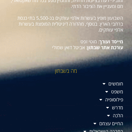
ומובילי דעה בציונות הדתית, והמגזין נוגע בכל מה שאקטואלי,
חם ומעניין את הציבור הדתי.
השבועון מופץ בעשרות אלפי עותקים בכ-5,500 בתי כנסת
ברחבי הארץ. בנוסף, מהדורה דיגיטלית המופצת בעשרות
אלפי עותקים.
מייסד ועורך
: מוטי זפט
עורכת אתר שבתון
: אביטל דואן שמולי
מה בשבתון
חומשים
משפט
פילוסופיה
מדרש
הלכה
החיים עצמם
בחברה הישראלית