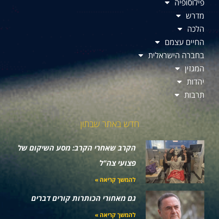
פילוסופיה
מדרש
הלכה
החיים עצמם
בחברה הישראלית
המגזין
יהדות
תרבות
חדש באתר שבתון
הקרב שאחרי הקרב: מסע השיקום של
פצועי צה"ל
להמשך קריאה »
גם מאחורי הכותרות קורים דברים
להמשך קריאה »