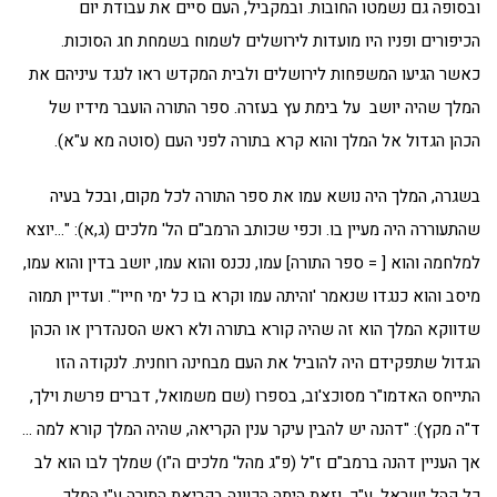
ובסופה גם נשמטו החובות. ובמקביל, העם סיים את עבודת יום
הכיפורים ופניו היו מועדות לירושלים לשמוח בשמחת חג הסוכות.
כאשר הגיעו המשפחות לירושלים ולבית המקדש ראו לנגד עיניהם את
המלך שהיה יושב על בימת עץ בעזרה. ספר התורה הועבר מידיו של
הכהן הגדול אל המלך והוא קרא בתורה לפני העם (סוטה מא ע"א).
בשגרה, המלך היה נושא עמו את ספר התורה לכל מקום, ובכל בעיה
שהתעוררה היה מעיין בו. וכפי שכותב הרמב"ם הל' מלכים (ג,א): "…יוצא
למלחמה והוא [ = ספר התורה] עמו, נכנס והוא עמו, יושב בדין והוא עמו,
מיסב והוא כנגדו שנאמר 'והיתה עמו וקרא בו כל ימי חייו'". ועדיין תמוה
שדווקא המלך הוא זה שהיה קורא בתורה ולא ראש הסנהדרין או הכהן
הגדול שתפקידם היה להוביל את העם מבחינה רוחנית. לנקודה הזו
התייחס האדמו"ר מסוכצ'וב, בספרו (שם משמואל, דברים פרשת וילך,
ד"ה מקץ): "דהנה יש להבין עיקר ענין הקריאה, שהיה המלך קורא למה …
אך העניין דהנה ברמב"ם ז"ל (פ"ג מהל' מלכים ה"ו) שמלך לבו הוא לב
כל קהל ישראל, ע"כ. וזאת היתה הכוונה בקריאת התורה ע"י המלך,