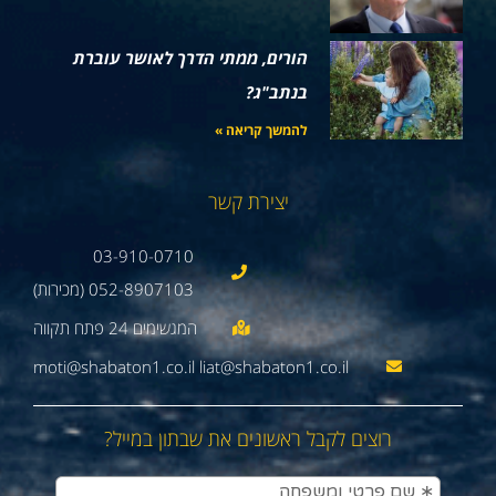
הורים, ממתי הדרך לאושר עוברת
בנתב"ג?
להמשך קריאה »
יצירת קשר
03-910-0710
052-8907103 (מכירות)
moti@shabaton1.co.il liat@shabaton1.co.il
רוצים לקבל ראשונים את שבתון במייל?