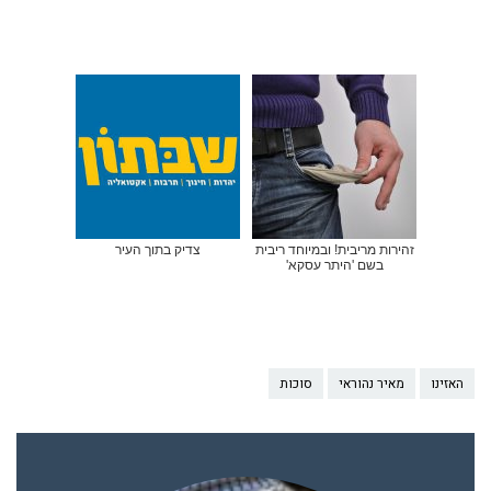
זהירות מריבית! ובמיוחד ריבית
צדיק בתוך העיר
בשם 'היתר עסקא'
האזינו
מאיר נהוראי
סוכות