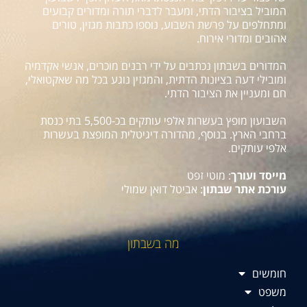
המוביל בציבור הדתי, ומעבר לדברי תורה ומדורים קבועים
ומתחלפים על פרשת השבוע, נוספו כתבות מגזין, טורים
אהובים ומדורי אירוח.
המדורים בשבתון נכתבים על ידי רבנים מוכרים, אנשי אקדמיה
ומובילי דעה בציונות הדתית, והמגזין נוגע בכל מה שאקטואלי,
חם ומעניין את הציבור הדתי.
השבועון מופץ בעשרות אלפי עותקים בכ-5,500 בתי כנסת
ברחבי הארץ. בנוסף, מהדורה דיגיטלית המופצת בעשרות
אלפי עותקים.
מייסד ועורך
: מוטי זפט
עורכת אתר שבתון
: אביטל דואן שמולי
מה בשבתון
חומשים
משפט