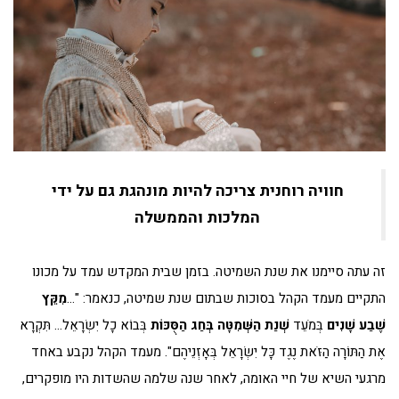
חוויה רוחנית צריכה להיות מונהגת גם על ידי
המלכות והממשלה
זה עתה סיימנו את שנת השמיטה. בזמן שבית המקדש עמד על מכונו
התקיים מעמד הקהל בסוכות שבתום שנת שמיטה, כנאמר: "…
מִקֵּץ
שֶׁבַע שָׁנִים
בְּמֹעֵד
שְׁנַת הַשְּׁמִטָּה
בְּחַג
הַסֻּכּוֹת
בְּבוֹא כָל יִשְׂרָאֵל… תִּקְרָא
אֶת הַתּוֹרָה הַזֹּאת נֶגֶד כָּל יִשְׂרָאֵל בְּאָזְנֵיהֶם". מעמד הקהל נקבע באחד
מרגעי השיא של חיי האומה, לאחר שנה שלמה שהשדות היו מופקרים,