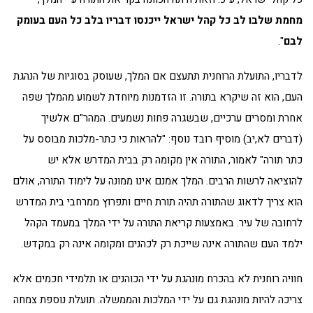
מחמת שלבו לב כל קהל ישראל ייכנסו דבריו בלב כל העם בעומק
לבם
".
לדבריו, התועלת הרוחנית תתעצם אם המלך, שעוסק בסוגיות של הנהגת
העם, הוא זה שיקרא בתורה. זו הזדמנות מיוחדת לשמוע מהמלך שפה
אחרת ומסרים ערכיים, שבשגרה פחות נשמעים. המהר"ם אלשיך
(דברים לא,יב) מוסיף רובד נוסף: "להראות כי כתר-מלכות מבוסס על
כתר תורה" לאמור, התורה אין מקומה רק בבית המדרש אלא יש
להוציאה לרשות הרבים. המלך אמנם אינו ממונה על לימוד התורה, אולם
הוא צריך לדאוג שהתורה תהיה תורת חיים ותפרוץ ממרחבי בית המדרש
לרחובה של עיר. באמצעות קריאת התורה על ידי המלך במעמד הקהל
ילמד העם שהתורה אינה שייכת רק לכהנים ומקומה אינה רק במקדש.
חוויה רוחנית לא בהכרח מונהגת על ידי הכוהנים או תלמידי חכמים אלא
צריכה להיות מונהגת גם על ידי המלכות והממשלה. תועלת נוספת צמחה