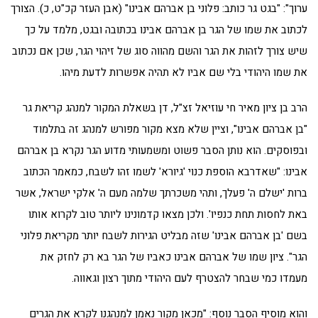
ערוך": "בגט גר כותב: פלוני בן אברהם אבינו" (אבן העזר קכ"ט, כ). הצורך
לכתוב את שמו של הגר בן אברהם אבינו בכתובה ובגט, מלמד על כך
שיש צורך לזהות את הגר והשם מהווה סוג של זיהוי הגר, שכן אם נכתוב
את שמו היהודי בלי שם אביו לא תהיה אפשרות לדעת מיהו.
הרב בן ציון מאיר חי עוזיאל זצ"ל, דן בשאלת המקור למנהג קריאת גר
"בן אברהם אבינו", וציין שלא מצא מקור מפורש למנהג זה בתלמוד
ובפוסקים. הוא נותן הסבר פשוט ומשמעותי מדוע הגר נקרא בן אברהם
אבינו: "שאדרבא הוספת כנוי 'גיורא' לשמו זהו לשבח, כמאמר הכתוב
ברות 'ישלם ה' פעלך, ותהי משכרתך שלמה מעם ה' אלקי ישראל, אשר
באת לחסות תחת כנפיו'. ולכן מצאו קדמונינו ליותר טוב לקרוא אותו
בשם 'בן אברהם אבינו' שזה מבליט הגירות לשבח יותר מקריאת פלוני
הגר". ציון שמו של אברהם אבינו כאביו של הגר בא רק לחזק את
מעמדו כמי שבחר להצטרף לעם היהודי מתוך רצון וגאווה.
והוא מוסיף הסבר נוסף: "מכאן מקור נאמן למנהגנו לקרא את הגרים