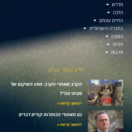
מדרש
הלכה
החיים עצמם
בחברה הישראלית
המגזין
יהדות
תרבות
חדש באתר שבתון
הקרב שאחרי הקרב: מסע השיקום של
פצועי צה"ל
להמשך קריאה »
גם מאחורי הכותרות קורים דברים
להמשך קריאה »