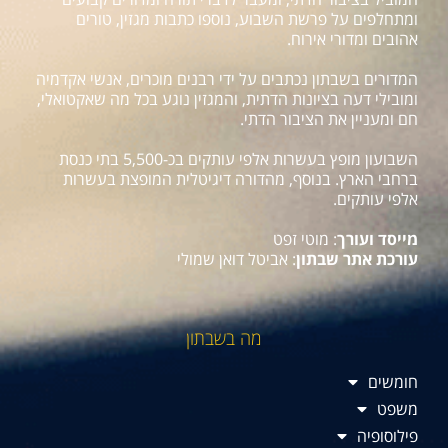
ומתחלפים על פרשת השבוע, נוספו כתבות מגזין, טורים
אהובים ומדורי אירוח.
המדורים בשבתון נכתבים על ידי רבנים מוכרים, אנשי אקדמיה
ומובילי דעה בציונות הדתית, והמגזין נוגע בכל מה שאקטואלי,
חם ומעניין את הציבור הדתי.
השבועון מופץ בעשרות אלפי עותקים בכ-5,500 בתי כנסת
ברחבי הארץ. בנוסף, מהדורה דיגיטלית המופצת בעשרות
אלפי עותקים.
מייסד ועורך
: מוטי זפט
עורכת אתר שבתון
: אביטל דואן שמולי
מה בשבתון
חומשים
משפט
פילוסופיה