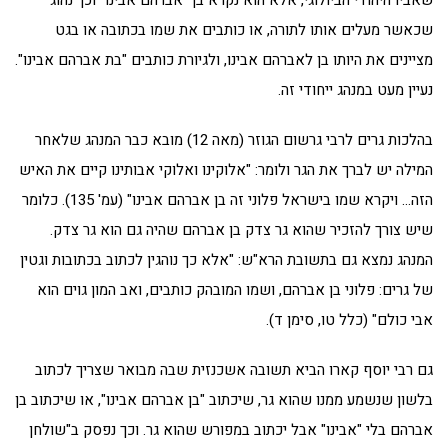
שכאשר מעלים אותו לתורה, או כותבים את שמו בכתובה או בגט
מציינים את היותו בן לאברהם אבינו, ולגיורת כותבים "בת אברהם אבינו".
נעיין מעט במנהג ייחודי זה.
בהלכות גרים לרבי גרשום הגוזר (מאה 12) מובא כבר המנהג שלאחר
המילה יש לברך את הגר ולומר: "אלוקינו ואלוקי אבותינו קיים את האיש
הזה… ויקרא שמו בישראל פלוני זה בן אברהם אבינו" (עמ' 135). כלומר
שיש צורך להזכיר שהוא גר צדק בן אברהם שהיה גם הוא גר צדק.
המנהג נמצא גם בתשובת הרא"ש: "אלא כך נוהגין לכתוב בכתובות וגטין
של גרים: פלוני בן אברהם, ושמו המובהק כותבים, ואב המון גוים הוא
אבי כולם" (כלל טו, סימן ד).
גם רבי יוסף קארו הביא תשובה אשכנזית שבה מבואר שצריך לכתוב
בלשון שנשמע ממנו שהוא גר, שיכתוב "בן אברהם אבינו", או שיכתוב בן
אברהם בלי "אבינו" אבל יכתוב במפורש שהוא גר. וכך נפסק ב"שולחן