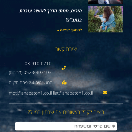
הורים, ממתי הדרך לאושר עוברת
בנתב"ג?
להמשך קריאה »
יצירת קשר
03-910-0710
052-8907103 (מכירות)
moti@shabaton1.co.il liat@shabaton1.co.il
רוצים לקבל ראשונים את שבתון במייל?