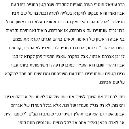
הרב עוזיאל מוסיף הערה מעניינת למקרים שגר קטן מתגייר ביחד עם
אביו ואמו והוא מבקש להיקרא בעלייה לתורה ובכתובה על שם אביו
הביולוגי: "אבל נראה ודאי שאין הדברים אמורים אלא בגר ראשון, אבל
בבני גרים שנתגיירו עם אבותיהם, או אחריהם, הואיל ואבותיהם נקראים
בני אביה הראשון של האומה, זכאים בניהם הגרים לקרא את עצמם
בשם אביהם…". כלומר, אם הגר התגייר לבד ואביו לא התגייר, קוראים
לו "בן אברהם אבינו", אבל במקרה שאביו התגייר ניתן לקרוא לו כבן
אביו היהודי שגם הוא התגייר. כמובן שדעה זו משמעותית ביותר עבור
גרים קטנים שמתגיירים ביחד עם משפחתם ומרגישים נוח יותר להיקרא
על שם אביהם.
ניתן להסביר את הצורך לשייך את שמו של הגר לשמו של אברהם אבינו
והאבות, לא רק בגלל מעמדו של הגר, אלא בגלל מעמדו של אברהם
אבינו, אשר גם הוא עבר תהליך ושינוי כפי שכתב הרמב"ם: "לשעבר היית
אב לארם מכאן ואליך אתה אב לכל הגויים שנכנסים תחת כנפי