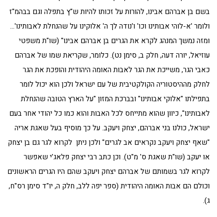
בשם בן אברהם אבינו, להורות על זכותו להיות ש"ץ בתפלה וגם בבהמ"ז
ולומר 'א-לוהי אבותינו וכו' ו'נודה לך ה' אלוקינו על שהנחלת לאבותינו'…
ומזה נמשך המנהג לקרא את הגרים בן אברהם אבינו" (שו"ת משפטי
עוזיאל, יורה דעה, חלק ב, סימן נט). כלומר, שקריאת שמו של אברהם
כאבי הגר, משייכת את הגר לאבות האומה היהודית והופכת את הגר
לחלק מההיסטוריה הקולקטיבית של עם ישראל ולכן הוא יכול לומר
בתפילתו "אלוקי אבותינו" ובברכת המזון "על הארץ הטובה שהנחלת
לאבותינו", כיוון שהוא מתייחס לכל האבות והוא כמו כל יהודי אחר בעם
ישראל, כולנו בני אברהם, יצחק ויעקב. על כך מוסיף בעל שאגת אריה
"שאף יצחק ויעקב נקראים אב לגרים" ולכן ניתן לקרוא לגר גם בן יצחק
או יעקב (שו"ת שאגת ס' מ"ט). וכן כתב רבי יצחק פלאג'י שאפשר
לקרוא לגר בשמותם של אברהם יצחק ויעקב שהם היו הגרים הראשונים
וכולם הם אבות האומה היהודית (ספר יפה ללב, חלק ה, יו"ד סימן רס"ח,
ג).