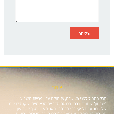
אודות
הכל התחיל לפני 25 שנה, אז הוקם עלון פרשת השבוע
"שבתון" שחולק בבתי הכנסת הדתיים הלאומיים, שקנה לו שם
של כבוד על דלפקי בתי הכנסת. מאז, העלון הפך לשבועון
המוביל בציבור הדתי, ומעבר לדברי תורה ומדורים קבועים