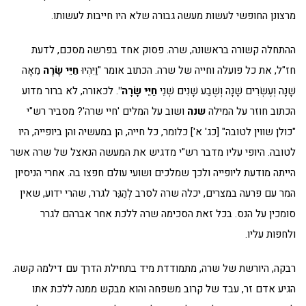
מרצונן החופשי לעשות מעשה גבורה שלא היו חייבות לעשותו.
ההתחלה קשורה בראשונה, שרה. פסוק אחד בפרשה מסכם, לדעת
חז"ל, את כל פועלה וחייה של שרה. הכתוב אומר "וַיִּהְיוּ
חַיֵּי שָׂרָה
מֵאָה
שָׁנָה וְעֶשְׂרִים שָׁנָה וְשֶׁבַע שָׁנִים שְׁנֵי
חַיֵּי שָׂרָה"
. לכאורה, לא ברור מדוע
הכתוב חוזר על המילה
שנה
ושוב על המלים 'חיי שרה'? מסביר רש"י
"כולן שווין לטובה" [כג' א'] כלומר, כל חייה, הן במעשיה והן ביופייה, היו
לטובה. היופי עליו מדבר רש"י מדגיש את המעשה הנאצל של שרה אשר
הייתה מודעת ליופייה ולכך שמלכים ושועי עולם חפצו בה. אחרי הניסיון
המר עם פרעה במצרים, יכלה שרה לסרב לְהַגֵּר לגרר, שהרי ידוע, שאין
סומכין על הנס. בכל זאת הסכימה שרה ללכת אחר אברהם לגרר
ולחפות עליו.
רבקה, היורשת של שרה, מתמודדת מיד בתחילת הדרך עם דילמה קשה.
הגיע אדם זר, עבד של קרוב משפחה והוא מבקש ממנה ללכת אתו