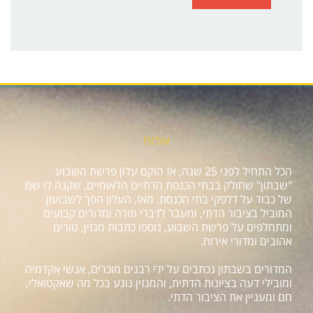
אודות
הכל התחיל לפני 25 שנה, אז הוקם עלון פרשת השבוע
"שבתון" שחולק בבתי הכנסת הדתיים הלאומיים, שקנה לו שם
של כבוד על דלפקי בתי הכנסת. מאז, העלון הפך לשבועון
המוביל בציבור הדתי, ומעבר לדברי תורה ומדורים קבועים
ומתחלפים על פרשת השבוע, נוספו כתבות מגזין, טורים
אהובים ומדורי אירוח.
המדורים בשבתון נכתבים על ידי רבנים מוכרים, אנשי אקדמיה
ומובילי דעה בציונות הדתית, והמגזין נוגע בכל מה שאקטואלי,
חם ומעניין את הציבור הדתי.