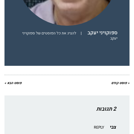
ספוקויני יעקב
|
להציג את כל הפוסטים של ספוקויני
יעקב
« פוסט קודם
פוסט הבא »
2 תגובות
צבי
REPLY