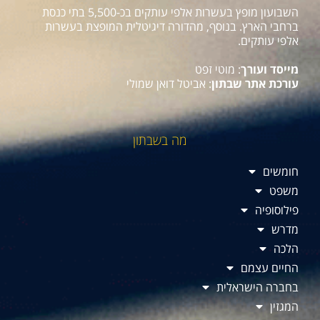
השבועון מופץ בעשרות אלפי עותקים בכ-5,500 בתי כנסת
ברחבי הארץ. בנוסף, מהדורה דיגיטלית המופצת בעשרות
אלפי עותקים.
מייסד ועורך
: מוטי זפט
עורכת אתר שבתון
: אביטל דואן שמולי
מה בשבתון
חומשים
משפט
פילוסופיה
מדרש
הלכה
החיים עצמם
בחברה הישראלית
המגזין