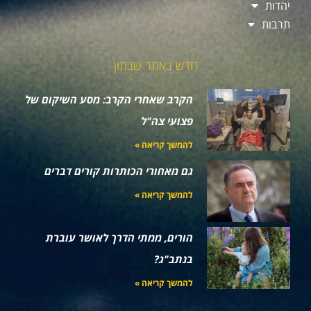
יהדות
תרבות
חדש באתר שבתון
הקרב שאחרי הקרב: מסע השיקום של
פצועי צה"ל
להמשך קריאה »
גם מאחורי הכותרות קורים דברים
להמשך קריאה »
הורים, ממתי הדרך לאושר עוברת
בנתב"ג?
להמשך קריאה »