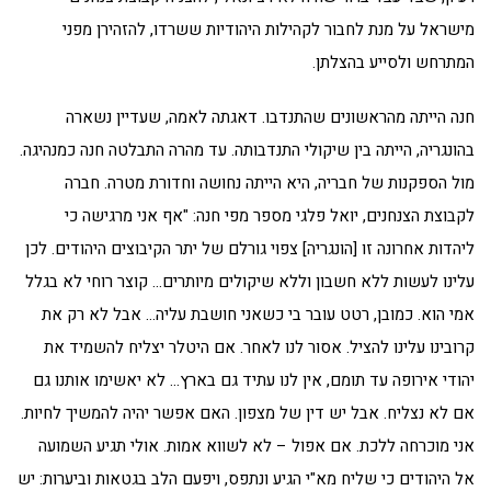
מישראל על מנת לחבור לקהילות היהודיות ששרדו, להזהירן מפני
המתרחש ולסייע בהצלתן.
חנה הייתה מהראשונים שהתנדבו. דאגתה לאמה, שעדיין נשארה
בהונגריה, הייתה בין שיקולי התנדבותה. עד מהרה התבלטה חנה כמנהיגה.
מול הספקנות של חבריה, היא הייתה נחושה וחדורת מטרה. חברה
לקבוצת הצנחנים, יואל פלגי מספר מפי חנה: "אף אני מרגישה כי
ליהדות אחרונה זו [הונגריה] צפוי גורלם של יתר הקיבוצים היהודים. לכן
עלינו לעשות ללא חשבון וללא שיקולים מיותרים… קוצר רוחי לא בגלל
אמי הוא. כמובן, רטט עובר בי כשאני חושבת עליה… אבל לא רק את
קרובינו עלינו להציל. אסור לנו לאחר. אם היטלר יצליח להשמיד את
יהודי אירופה עד תומם, אין לנו עתיד גם בארץ… לא יאשימו אותנו גם
אם לא נצליח. אבל יש דין של מצפון. האם אפשר יהיה להמשיך לחיות.
אני מוכרחה ללכת. אם אפול – לא לשווא אמות. אולי תגיע השמועה
אל היהודים כי שליח מא"י הגיע ונתפס, ויפעם הלב בגטאות וביערות: יש