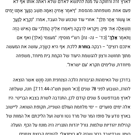
לארץ זרה ורחוקה על מנת להינשא לאדם שלא ראתה אותו אף לא
פעם אחת. משפחתה מהססת: "וַיֹּאמֶר אָחִיהָ וְאִמָּהּ תֵּשֵׁב הַנַּעֲרָ אִתָּנוּ יָמִים
אוֹ עָשׂוֹר אַחַר תֵּלֵךְ". אחרי עוד שכנוע של העבד, אמרו: "נִקְרָ֣א לַֽנַּעֲרָ֑
וְנִשְׁאֲלָ֖ה אֶת־ פִּֽיהָ. וַיִּקְרְאוּ לְרִבְקָה וַיֹּאמְרוּ אֵלֶיהָ הֲתֵלְכִי עִם הָאִישׁ הַזֶּה
וַתֹּאמֶר
אֵלֵךְ
" [כד' – נה- נח]. רש"י מוסיף
:
"מעצמי (אלך) ואף אם
אינכם רוצים" – רבקה
בוחרת
ללכת. אף היא כְּשָׂרָה, עושה את המעשה
מתוך תחושה ורצון להגשמת היעוד של הקמת בית מיוחד, משפחה
מיוחדת, שלימים תקרא 'עם ישראל'.
בדרכן של האימהות הגיבורות הלכה הצנחנית חנה סֶנֶש אשר הוצאה
להורג, השבוע לפני 78 שנים [כא' חשון תש"ה-7.11.44]. חנה, שעלתה
לארץ מבודפשט 5 שנים קודם לכן, התנדבה לשרת בצבא הבריטי. היו
אלה ימים סוערים – ימי מלחמת העולם השנייה, תקופת השואה. ליישוב
בארץ נודע על סופו המר של מרד גטו ורשה ועל הליכתם אל המוות של
קהילות יהודיות שלמות. גורל יהדות הונגריה היה מונח על הכף. הועלה
רעיון, שבדיעבד ברור שהיה לא רציונאלי, להצניח קבוצת צנחנים