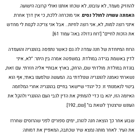
להחזיק מעמד, לא עזבונו, לא שכחו אותנו ואולי קרובה הישועה.
האמונה עשויה לחולל נסים
. אני מוכרחה ללכת, כי אין דרך אחרת.
אינני רוצה למות, לא, אני רוצה לחיות… אבל אני צריכה לקנות לי מחדש
את הזכות לחיים" ['רוח גדולה באה' עמוד 61].
הרוח המיוחדת של חנה עמדה לה גם כאשר נתפסה בהונגריה והועמדה
לדין באשמת בגידה במולדת. במשפטה אמרה בין היתר: "לא, איני
בוגדת במולדת. מולדתי שם, הרחק, בארץ אבותיי אליה חזרתי. עם זאת,
נשארתי נאמנה להונגריה שנולדתי בה. המעשה שלמענו באתי, אף הוא
ביטוי לנאמנותי זו. כל יהודי שיישאר בחיים בהונגריה אחרי המלחמה
האיומה הזו, יהא בו כדי להמתיק את הדין לגבי העם ההונגרי ולהקל את
העונש שיצטרך לשאת בו" [שם, 192].
שבוע אחר כך הוצאה חנה להורג, ימים ספורים לפני שהרוסים שחררו
את העיר. לאחר מותה נמצא שיר שכתבה, המאפיין את דמותה: