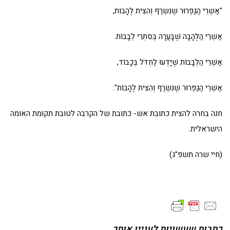
"אַשְׁרֵי הַגַּפְרוּר שֶׁנִּשְׂרַף וְהִצִּית לֶהָבוֹת,
אַשְׁרֵי הַלֶּהָבָה שֶׁבָּעֲרָה בְּסִתְרֵי לְבָבוֹת.
אַשְׁרֵי הַלְּבָבוֹת שֶׁיָּדְעוּ לַחְדֹּל בְּכָבוֹד,
אַשְׁרֵי הַגַּפְרוּר שֶׁנִּשְׂרַף וְהִצִּית לֶהָבוֹת".
חנה בחרה להצית כתובת אש- כתובת של הקרבה לטובת תקומת האומה
הישראלית.
(חיי שרה תשפ"ג)
כתבות שעשויות לעניין אותך