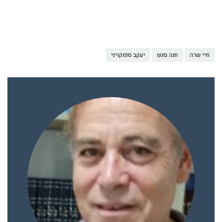
חיי שרה
חנה סנש
יעקב ספוקויני