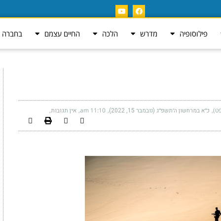
פילוסופיה
מדרש
הלכה
החיים עצמם
בחברה ה
ט)
כ״א במרחשון ה׳תשפ״ג (נובמבר 15, 2022)
11:10 am
אין תגובות