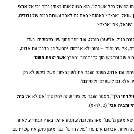
 המושל בכל אשר לו", הוא מצווה אותו באופן ברור: "כי אל
ארצי
בן שואל: "ארצי"? האמנם? האם גם לאחר עשרות רבות של נדודים,
ישראל, את "ארצו"?.
ורת חז"ל, אליעזר) מובלט עוד יותר מתוך עיון בפסוקים. בעוד
 אל עיר נחור" – נחור ולא אברהם. יתר על כן: בדברו עם אדונו,
וא שב ומדגיש תוך כדי דיבור: "הארץ
אשר יצאת משם
"!.
תו עם אדונו, משנה העבד את לשון הציווי, משל ביקש לא רק
, אלא גם ל'שפרם' ול'טייבם'.
ולדתי
תלך", מספר העבד על ציווי שונה לחלוטין: "אם לא אל
בית
 ומבית אבי
" (ט, לח-מ).
 יצא מזמן מ"שם", מארצות הגולה, ונטע אוהלו בארץ הבחירה. לאחר
ה ויותר, אברהם אינו עוד "עולה חדש". כבר מזמן ניתק את קשריו עם