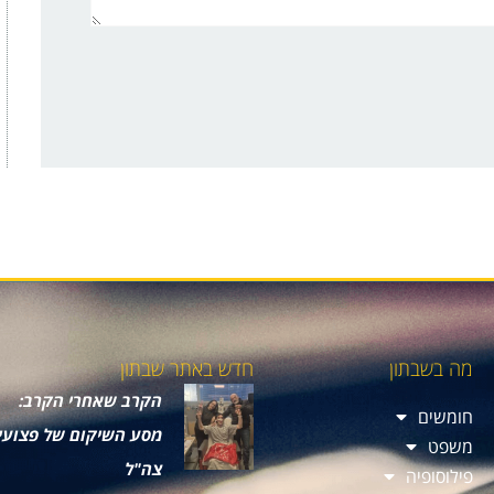
מה בשבתון
חדש באתר שבתון
הקרב שאחרי הקרב:
חומשים
מסע השיקום של פצועי
משפט
צה"ל
פילוסופיה