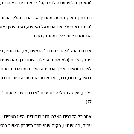
"והאמין בה' ויחשבה לו צדקה". לימים, עם בוא הרעב
גם בתוך הארץ פנימה, ממשיך אברהם בתהליך ההתנתקות.
"הפרד נא מעלי. אם השמאל ואימינה, ואם הימין ואשמ
הגר ומבנו ישמעאל, ומתנתק מהם.
אברהם הוא "היהודי הנודד" הראשון, או, אם תרצו, בל
פוסק מלכת (ולא אחת, אפילו בהיותו כבן מאה שנים), 
לשכם. ומשם ואילך הרשימה הולכת ומתארכת, מפתיעה ב
דמשק, סדום, גרר, באר שבע, הר המוריה ושוב חברון.
על כן, אין זה מפליא שכאשר "אברהם שב למקומו", וי
לג).
אחר כל הדברים האלה, ורוב הנדודים, היינו מצפים שעיר
עמום, מטושטש, מקום שחי יותר בזיכרון מאשר במצי