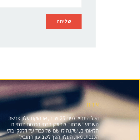
אודות
הכל התחיל לפני 25 שנה, אז הוקם עלון פרשת
השבוע "שבתון" שחולק בבתי הכנסת הדתיים
הלאומיים, שקנה לו שם של כבוד על דלפקי בתי
הכנסת. מאז, העלון הפך לשבועון המוביל