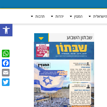
ישראלית
המגזין
יהדות
תרבות
פתח סרגל
שבתון השבוע
tsApp
ebook
Email
Twitter