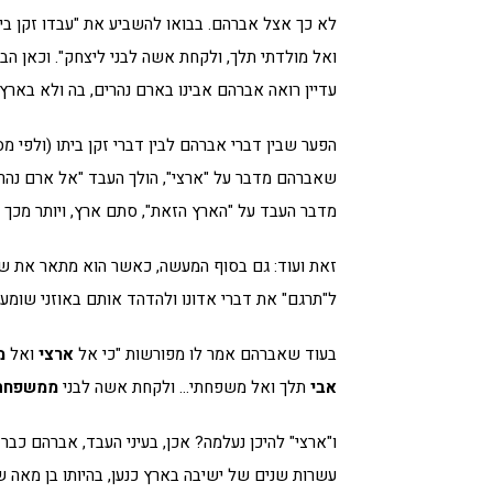
לא כך אצל אברהם. בבואו להשביע את "עבדו זקן ביתו
ואל מולדתי תלך, ולקחת אשה לבני ליצחק". וכאן ה
עדיין רואה אברהם אבינו בארם נהרים, בה ולא בארץ 
הפער שבין דברי אברהם לבין דברי זקן ביתו (ולפי מס
שאברהם מדבר על "ארצי", הולך העבד "אל ארם נהרים,
מדבר העבד על "הארץ הזאת", סתם ארץ, ויותר מכך ה
זאת ועוד: גם בסוף המעשה, כאשר הוא מתאר את שיח
ל"תרגם" את דברי אדונו ולהדהד אותם באוזני שומעיו
בעוד שאברהם אמר לו מפורשות "כי אל
ארצי
ואל
מ
אבי
תלך ואל משפחתי… ולקחת אשה לבני
ממשפחתי
ו"ארצי" להיכן נעלמה? אכן, בעיני העבד, אברהם כבר
עשרות שנים של ישיבה בארץ כנען, בהיותו בן מאה שנ