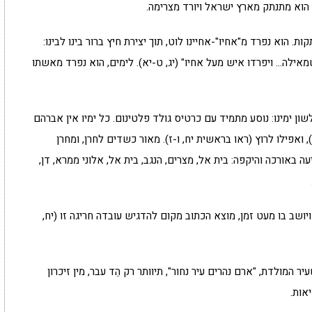
, הוא מתנתק מארץ ישראל ויורד מצרימה.
 הוא נפרד מ"אחיו"-אחיינו לוט, תוך יצירת חיץ ברור בינו לבינו:
אילה… ויפרדו איש מעל אחיו" (יג, ט-יא). לימים, הוא נפרד מאשתו
שון ימינו: נוסע מתמיד עם כרטיס גולד פלטינום. כל ימיו אין אברהם
ואפילו לרוץ (ראו בראשית יח, ו-ז). מאור כשדים לחרן, ומחרן
אורכה והיקפה: בית אל, מצרים, הנגב, בית אל, אלוני ממרא, דן,
ושב בו מעט זמן, מוצא הכתוב מקום להדגיש עובדה חריגה זו (יח,
 המולדת, "ארם נהרים עיר נחור", תיוותר רק הֵד עבר, מין זיכרון
אות.