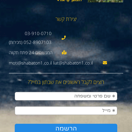
יצירת קשר
03-910-0710
052-8907103 (מכירות)
moti@shabaton1.co.il liat@shabaton1.co.il
רוצים לקבל ראשונים את שבתון במייל?