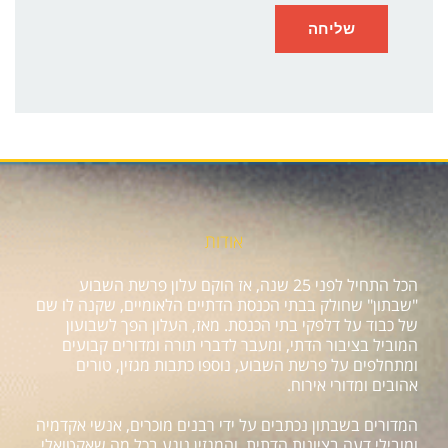
אודות
הכל התחיל לפני 25 שנה, אז הוקם עלון פרשת השבוע
"שבתון" שחולק בבתי הכנסת הדתיים הלאומיים, שקנה לו שם
של כבוד על דלפקי בתי הכנסת. מאז, העלון הפך לשבועון
המוביל בציבור הדתי, ומעבר לדברי תורה ומדורים קבועים
ומתחלפים על פרשת השבוע, נוספו כתבות מגזין, טורים
אהובים ומדורי אירוח.
המדורים בשבתון נכתבים על ידי רבנים מוכרים, אנשי אקדמיה
ומובילי דעה בציונות הדתית, והמגזין נוגע בכל מה שאקטואלי,