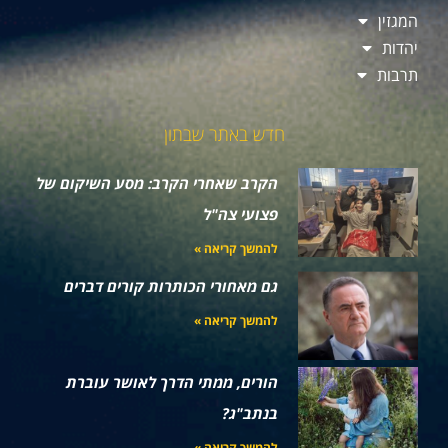
המגזין
יהדות
תרבות
חדש באתר שבתון
הקרב שאחרי הקרב: מסע השיקום של
פצועי צה"ל
להמשך קריאה »
גם מאחורי הכותרות קורים דברים
להמשך קריאה »
הורים, ממתי הדרך לאושר עוברת
בנתב"ג?
להמשך קריאה »