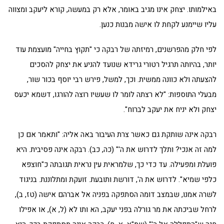
באילמותו. יצחק אינו מגיב באומר, אלא רק במעשה, קורא ליעקב ומצווה
עליו שיימנע לקחת לו אישה מבנות כנען.
לפי חלק מהפרשנים, רמיזתה של רבקה כי "תקוץ בחייה" מועצמת עוד
יותר, בהיותה תרגיל רטורי גרידא שנועד להניע את יצחק להסכים
להצעתה ולא כוונה ממשית. וכך, למשל, פירש רבי יוסף בכור שור,
מבעלי התוספות: "לא רצתה לומר לו שעשיו רוצה להורגו, דשמא יכעס
יצחק ולא יניח את יעקב לברוח".
רבקה אינה שותקת גם כאשר צרת העיבור באה אליה: "ותאמר אם כן
למה זה אנכי? ותלך לדרוש את ה'" (כה, כב). רבקה אינה פסיבית. היא
פועלת ומפעילה. עד כדי כך, שלמראית עין נראית תגובתה כ"חוצפא
כלפי שמיא". לדרוש את ה', דורשת ותובעת. זועקת ומתלוננת. בניגוד
לשרה אמנו, שבמצב דומה הסתפקה בפניה אל אברהם אישה (טז, ב),
לרחל שביכתה את מר גורלה בפני יעקב, הא ותו לא (ל, א), או אפילו