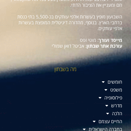
חם ומעניין את הציבור הדתי.
השבועון מופץ בעשרות אלפי עותקים בכ-5,500 בתי כנסת
ברחבי הארץ. בנוסף, מהדורה דיגיטלית המופצת בעשרות
אלפי עותקים.
מייסד ועורך
: מוטי זפט
עורכת אתר שבתון
: אביטל דואן שמולי
מה בשבתון
חומשים
משפט
פילוסופיה
מדרש
הלכה
החיים עצמם
בחברה הישראלית