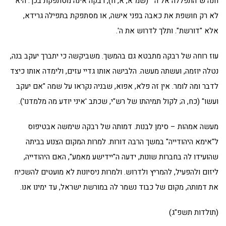
חנה ש"התפללה אל ה'" (שמ"א, א, ח), רבקה אינה מסתפקת בכך. היא
לא רק חושפת את כאבה בפני אישה, או מסתפקת בתפילה גרידא,
אלא "דורשת". ותלך לדרוש את ה'.
עוז רוחה של רבקה מתבטא גם בהמשך. משביקשה כי יתברך יעקב בנה,
נטלה יוזמה, ועשתה מעשה. הלבישה אותו גדיי עזים, ולימדה אותו כיצד
לדבר ומה לומר. אין זה פלא, אפוא, שבניה נקראו על שמה "אם יעקב
ועשו" (כח, ה; לקול תמיהתו של רש"י, שכתב 'איני יודע מה מלמדנו').
מעשה אמהות – סימן לבנות. דמותה של רבקה שימשה אבטיפוס
ל"אימא היהודייה" במשך הרבה דורות. למרות המקום הצנוע בביתה
שהועידו לה בחברות שונות, ידעה ה"יידישע מאמע", האם היהודייה,
ליזום ולהפעיל, להמריץ ולדרוש. ולמרות ניסיונות לא מועטים להשכיח
את דמותה, מקום של כבוד נשמר לה במורשת ישראל, עד ימינו אנו.
(תולדות תשפ"ג)