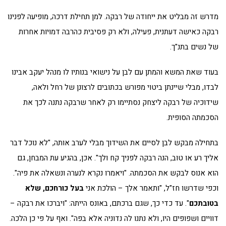
מדרש זה מבליט את ייחודה של רבקה. למן תחילת דרכה, מופיעה לפנינו
רבקה כאישה דעתנית, פעילה, ולא רק פסיבית כהרבה דמויות אחרות
של נשים בתנ"ך.
בעוד שאת המשא והמתן עם לבן על נישואי בנותיו לו מנהל יעקב אבינו
לבדו, מבלי שיינתן ביטוי מפורש בכתובים לרצונן של רחל ולאה,
שידוכיה של רבקה ליצחק נסתיימו רק לאחר שרבקה נתנה לכך את
הסכמתה הסופית.
בתחילה מבקש לבן לסיים את השידוך מבלי לערב אותה, "לא נוכל דבר
אליך רע או טוב, הנה רבקה לפניך קח ולך". אכן, בהגיע עת המבחן, גם
הוא אנוס לבקש את הסכמתה. "ויאמרו נקרא לנערה ונשאלה את פיה".
וכפי שדרשו חז"ל, "ותאמר אלך – הולכת אני
בעל כורחכם, שלא
בטובתכם
". עד כדי כך, שגם ברכתם, באונס הייתה: "ויברכו את רבקה –
דוויים ושפופים היו, ולא נתנו לה נדוניה אלא בפה". ואף על פי כן הלכה.