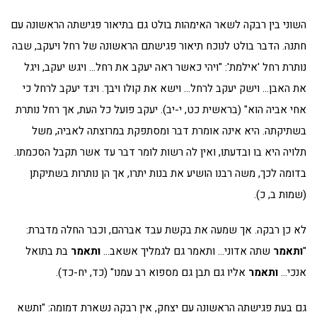
השוני בין רבקה לשאר האימהות בולט גם בתיאור פגישתה הראשונה עם
חתנה. הדבר בולט לנוכח תיאור פגישתם הראשונה של רחל ויעקב, שבה
נותרת רחל 'אילמת': "ויהי כאשר ראה יעקב את רחל… ויגש יעקב, ויגל
את האבן… וישק יעקב לרחל… וישא את קולו ויבך. ויגד יעקב לרחל כי
אחי אביה הוא" (בראשית כט, י-יב). יעקב פועל כל העת, אך רחל נותרת
בשתיקתה. היא אינה אומרת דבר ומסתפקת במרוצתה לאביה, משל
תלויה היא בו ובדעתו, ואין לה רשות לומר דבר עד אשר תקבל הסכמתו.
בדומה לכך, משה רבנו הושיע את בנות יתרו, אך הן נותרות בשתיקתן
(שמות ב, כ).
לא כן רבקה. אך שמעה את בקשת עבד אברהם, וכבר החלה מדברת:
"
ותאמר
שתה אדוני… ותאמר גם לגמליך אשאב…
ותאמר
בת בתואל
אנכי…
ותאמר
אליו גם תבן גם מספוא רב עמנו" (כד, יח-כד).
גם בעת פגישתה הראשונה עם יצחק, אין רבקה נשארת דמומה: "ותשא