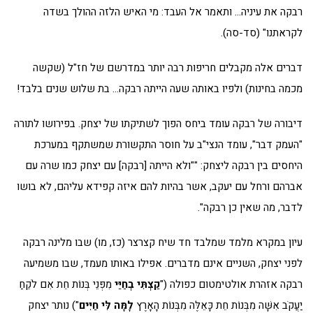
רבקה את עיניה… ותאמר אל העבד: מי האיש הלזה ההולך בשדה
לקראתנו" (סד-סה).
דברים אלה מקבלים חריפות רבה יותר במדרשם של חז"ל (שקשה
מכמה בחינות) ולפיו באותה שעה הייתה רבקה… בת שלוש שנים בלבד!
דיבורה של רבקה עומד ביחס הפוך לשתיקתו של יצחק. בפירושו לתורה
"העמק דבר", עומד הנצי"ב על חוסר התקשורת שמשתקף במערכת
היחסים בין רבקה ליצחק: ""ולא הייתה [רבקה] עם יצחק כמו שרה עם
אברהם ורחל עם יעקב, אשר בהיות להם איזה קפידא עליהם, לא בושו
לדבר, מה שאין כן רבקה".
עיון במקרא מלמד שמלבד חד שיח קצרצר (כז, מו) שבו מלינה רבקה
לפני יצחק, השניים אינם מדברים. אפילו באותו מעמד, שבו משמיעה
רבקה אזהרת אולטימטום כפולה ("
קַצְתִּי בְחַיַּי
מִפְּנֵי בְּנוֹת חֵת אִם לֹקֵחַ
יַעֲקֹב אִשָּׁה מִבְּנוֹת חֵת כָּאֵלֶּה מִבְּנוֹת הָאָרֶץ
לָמָּה לִּי חַיִּים
") נותר יצחק