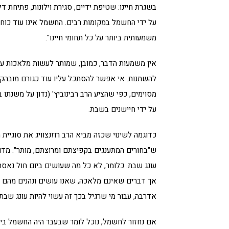
בשגרת חיינו: שטיפת ידיים, סגירת וילונות, פתיחת 
על ידי החשמל במקומות רבים. החשמל אינו עוד כוח
משמעותית ביותר על כל תחומי חיינו".
אין משמעות הדבר, כמובן, שמותר לעשות מלאכות עם ח
להשתנות. אי אפשר להסתכל עליו עוד כגורם מובהק 
מסוימים, כפי שהציע הרב רבינוביץ' (נדון על משנת
על ידי חיישנים בשבת.
כדוגמה לשינוי שכזה מביא הרב רוזנצוויג את סוגיי
ש"בחורים המתענגים בקפיצתם ומרוצתם, מותר". מדוע
עונג שבת. כלומר, לא כל מה שעושים ביום חול נאס
אך דברים שאינם מלאכה, שאנו עושים ונהנים מהם ב
אדרבה, עבור מי שרגיל בכך זה עשוי להיות עונג שבת
אם נחזור לחשמל, נוכל לומר שבעבר היה החשמל ביטוי