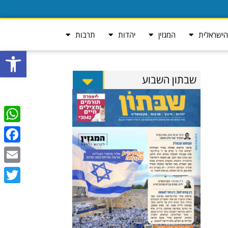
ישראלית
המגזין
יהדות
תרבות
פתח סרגל
שבתון השבוע
tsApp
ebook
Email
Twitter