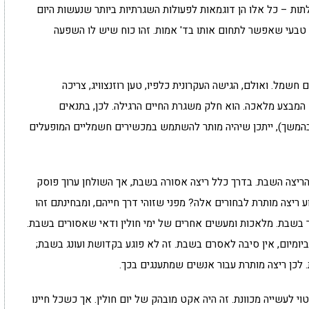
דלתות – כל אלו הן דוגמאות לפעולות השגרתיות ביותר שנעשות היום
 טבעי שאפשר לתחום אותו בד' אמות. זהו כוח שיש לו השפעה
שמל. ואולם, הגישה העקרונית כלפיו, טען רוזנצוויג, צריכה
המבצע מלאכה. הוא חלק משגרת החיים הרגילה. לכן, בתנאים
ו בהמשך), ייתכן שיהיה מותר להשתמש במכשירים חשמליים המופעלים
ת הריצה השבת. בדרך כלל ריצה אסורה בשבת, אך השולחן ערוך פוסק
 ריצה מותרת לבחורים אלה? מפני שזוהי דרך חייהם, ומבחינתם זהו
ר בשבת. מלאכות ומעשים אחרים של ימי חולין ודאי שאסורים בשבת.
יומיום, אין סיבה לאסרם בשבת. זה לא פוגע בקדושת ועונג בשבת;
. לכן ריצה מותרת עבור אנשים שמתענגים בכך.
 לעשייה מכוונת. זה היה אקט מובהק של יום חולין. אך כשכל חיינו