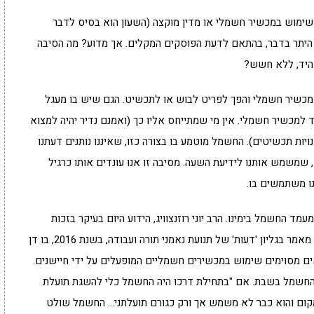
שימוש במכשיר חשמלי או מדין מוקצה (השעון הוא בסיס לדבר
הג היתר בדבר, בהתאם לדעת הפוסקים המקלים. אך מדוע? מה הסיבה
היד, ללא חשש?
 מכשיר חשמלי והפך לפריט לבוש או לתכשיט. הגם שיש בו מעגל
 למכשיר חשמלי. אין מי שמתייחס אליו כך (ואמנם נדיר יהיה למצוא
ויות תכשיטים). החשמל מוטמע בו בצורה כזו, שאיננו נותנים דעתנו
 שמשמש אותנו לידיעת השעה. מסיבה זו אנו עונדים אותו כרגיל
ו משתמשים בו.
עמד החשמל בימינו. הרב יוני רוזנצוויג, הידוע היום בעיקר בזכות
העיסוק שלו בעולמם של פגועי הנפש בהלכה, פרסם מאמר בגליון 'דעות' של תנועת נאמני תורה ועבודה, בשנת 2016, בו דן
ים מסוימים שימוש במכשירים חשמליים המופעלים על ידי חיישנים.
בי החשמל בשבת. אם "בתחילת דרכו היה החשמל כלי להשגת תועלת
 מקום והוא כבר לא משמש אך ורק כגורם תועלתני… החשמל שולט