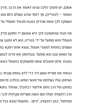
אמנם, יש פוסקי הלכה שרצו לאסור את הדבר, מדין 
האסור – לבטרייה), אך דומני שרוב העולם היום נו
העמוקה לכך שאנו עונדים בשבת מכשיר חשמלי על 
אני סבור שהתשובה לכך היא ששעון יד הופקע מדין
חשמלי והוא מופעל על ידי בטרייה, הוא לא נחשב עוד
שעונים בחנויות למוצרי חשמל; נמצא אותו דווקא בחנ
על האופן שבו הוא מופעל. מבחינתנו הוא פריט לבוש,
בשבת. איננו חושבים שאנו מתעסקים בחשמל כשאנ
הבאתי את סוגיית שעון היד כדי לדון באופן עקרוני במ
בפסקו של הרב נחום אליעזר רבינוביץ', שהתיר בתנא
הרב רוזנצוויג העלה שם טענה מעניינת עקרונית לג
מסוימת", כתב רוזנצוויג, "כיום… החשמל נמצא בכל