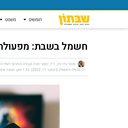
חומשים
משפט
חשמל בשבת: מפעולה 
פכטר עידו (רב, ד"ר, נאמני תורה ועבודה והפורום לשיח יה
י״ז בכסלו ה׳תשפ״ג (דצמבר 11, 2022)
1:32 pm
תגובה אחת