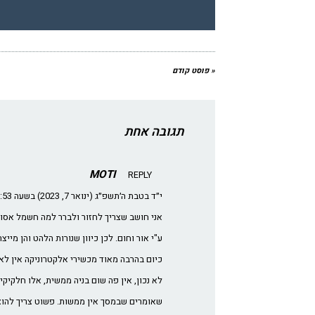
« פוסט קודם
תגובה אחת
MOTI
REPLY
י״ד בטבת ה׳תשפ״ג (ינואר 7, 2023) בשעה 9:53 pm
אני חושב שצריך לחזור ולברר למה חשמל אסו
ע"י אור וחום. לכן כיוון שנורות הלהט והן מי
כיום בהרבה מאוד מכשירי אלקטרוניקה אין לא
לא נכון, אין פה שום בניה ממשית, אלו חלקיק
שאומרים שבמסך אין ממשות. פשוט צריך להוצ