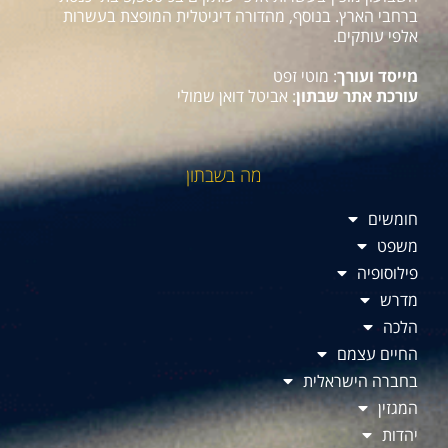
ברחבי הארץ. בנוסף, מהדורה דיגיטלית המופצת בעשרות
אלפי עותקים.
מייסד ועורך
: מוטי זפט
עורכת אתר שבתון
: אביטל דואן שמולי
מה בשבתון
חומשים
משפט
פילוסופיה
מדרש
הלכה
החיים עצמם
בחברה הישראלית
המגזין
יהדות