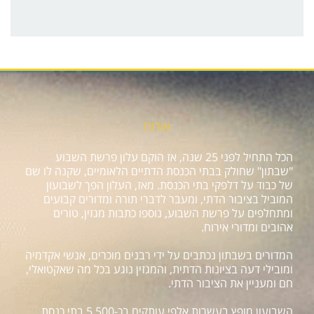
אודות
הכל התחיל לפני 25 שנה, אז הוקם עלון פרשת השבוע
"שבתון" שחולק בבתי הכנסת הדתיים הלאומיים, שקנה לו שם
של כבוד על דלפקי בתי הכנסת. מאז, העלון הפך לשבועון
המוביל בציבור הדתי, ומעבר לדברי תורה ומדורים קבועים
ומתחלפים על פרשת השבוע, נוספו כתבות מגזין, טורים
אהובים ומדורי אירוח.
המדורים בשבתון נכתבים על ידי רבנים מוכרים, אנשי אקדמיה
ומובילי דעה בציונות הדתית, והמגזין נוגע בכל מה שאקטואלי,
חם ומעניין את הציבור הדתי.
השבועון מופץ בעשרות אלפי עותקים בכ-5,500 בתי כנסת