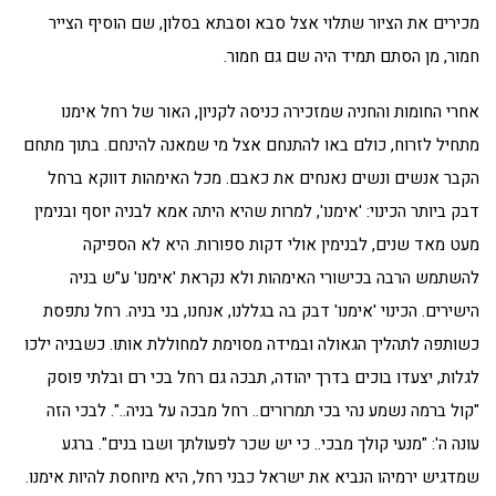
מכירים את הציור שתלוי אצל סבא וסבתא בסלון, שם הוסיף הצייר
חמור, מן הסתם תמיד היה שם גם חמור.
אחרי החומות והחניה שמזכירה כניסה לקניון, האור של רחל אימנו
מתחיל לזרוח, כולם באו להתנחם אצל מי שמאנה להינחם. בתוך מתחם
הקבר אנשים ונשים נאנחים את כאבם. מכל האימהות דווקא ברחל
דבק ביותר הכינוי: 'אימנו', למרות שהיא היתה אמא לבניה יוסף ובנימין
מעט מאד שנים, לבנימין אולי דקות ספורות. היא לא הספיקה
להשתמש הרבה בכישורי האימהות ולא נקראת 'אימנו' ע"ש בניה
הישירים. הכינוי 'אימנו' דבק בה בגללנו, אנחנו, בני בניה. רחל נתפסת
כשותפה לתהליך הגאולה ובמידה מסוימת למחוללת אותו. כשבניה ילכו
לגלות, יצעדו בוכים בדרך יהודה, תבכה גם רחל בכי רם ובלתי פוסק
"קול ברמה נשמע נהי בכי תמרורים.. רחל מבכה על בניה..". לבכי הזה
עונה ה': "מנעי קולך מבכי.. כי יש שכר לפעולתך ושבו בנים". ברגע
שמדגיש ירמיהו הנביא את ישראל כבני רחל, היא מיוחסת להיות אימנו.