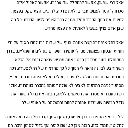
אצל רבי שמעון, אפשר להתפלל שם ערבית, אפשר לאכול איזה
סנדוויץ' קטן, לפגוש חברים, לתת צדקה, להרגיש קצת נזקק בעצמך,
לנשום את הנוף הקריר תמיד מגובה ההר הצופה לכיוון הכנרת. כל מה
שבן אדם צריך בשביל לאתחל את עצמו מחדש.
אצל רחל אימנו זה קצת אחרת. הנוף של שדות בית לחם חסום על ידי
חומות הבטון העצומות, מגדלי שמירה ושערים כפולים וחשמליים. בדרך
המפותלת בתוך מסדרון הבטון אתה מרגיש שאתה נכנס אל הכלא
השמור בעולם. זה נראה לי הפוך כל כך מהדמות של רחל; צעירה, רכה
וותרנית. אני חושבת על זה לפעמים, אולי היא לא היתה ותרנית באופי,
מסיפור גניבת התרפים לאביה לא עולה דמותה בהכרח כוותרנית, אולי
רק הפעם היא מסרה את הסימנים ללאה, הבינה את גודל השעה, את
גודל הבושה שעומדת אחותה לחוות והתעלתה על האופי שלה.
לילדים אני מספרת בדרך שפעם, מזמן מזמן, קבר רחל היה נראה אחרת
לחלוטין, חמוד כזה, מבנה אבן קטן עם כיפה ועץ גדול לסימן היכר. הם