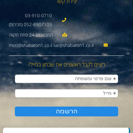
יצירת קשר
03-910-0710
052-8907103 (מכירות)
moti@shabaton1.co.il liat@shabaton1.co.il
רוצים לקבל ראשונים את שבתון במייל?