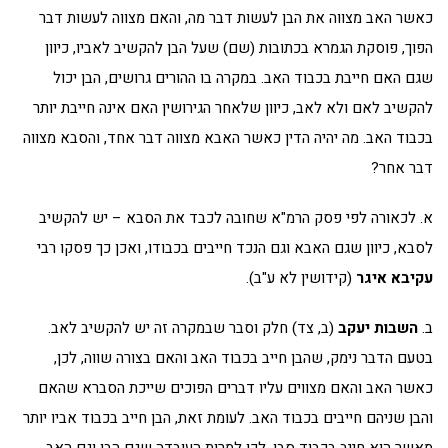
כאשר האב מצווה את הבן לעשות דבר מה, והאם מצווה לעשות דבר
הפוך, פוסקת הגמרא בכתובות (שם) שעל הבן להקשיב לאביו, כיוון
שגם האם חייבת בכבוד האב. במקרה בו ההורים גרושים, הבן יכול
להקשיב לאם ולא לאב, כיוון שלאחר הגירושין האם אינה חייבת יותר
בכבוד האב. מה יהיה הדין כאשר האבא מצווה דבר אחד, והסבא מצווה
דבר אחר?
א. לכאורה לפי פסק הרמ"א שחובה לכבד את הסבא – יש להקשיב
לסבא, כיוון שגם האבא וגם הנכד חייבים בכבודו, ואכן כך פסקו רבי
עקיבא איגר
(קידושין לא ע"ב).
ב.
השבות יעקב
(ב, צד) חלק וסבר שבמקרה זה יש להקשיב לאב.
בטעם הדבר נימק, שהבן חייב בכבוד האב והאם בצורה שווה, לכן,
כאשר האב והאם מצווים עליו דברים הפוכים שייכת הסברא שהאם
והבן שניהם חייבים בכבוד האב. לעומת זאת, הבן חייב בכבוד אביו יותר
מאשר הוא חייב בכבוד סבו, לכן למרות העובדה שגם הבן וגם האב