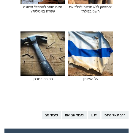
"המנשק ללא חכמה ילכלך את
האם מותר להתפלל שמונה
השני בנזלת"
עשרה באנגלית?
על העיוורון
בחירה במבחן
הרב יגאל גרוס
ויגש
כיבוד אב ואם
כיבוד סב