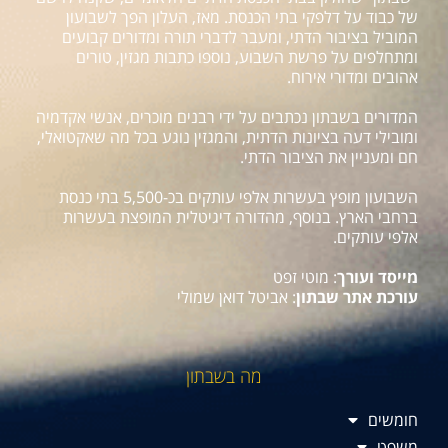
של כבוד על דלפקי בתי הכנסת. מאז, העלון הפך לשבועון
המוביל בציבור הדתי, ומעבר לדברי תורה ומדורים קבועים
ומתחלפים על פרשת השבוע, נוספו כתבות מגזין, טורים
אהובים ומדורי אירוח.
המדורים בשבתון נכתבים על ידי רבנים מוכרים, אנשי אקדמיה
ומובילי דעה בציונות הדתית, והמגזין נוגע בכל מה שאקטואלי,
חם ומעניין את הציבור הדתי.
השבועון מופץ בעשרות אלפי עותקים בכ-5,500 בתי כנסת
ברחבי הארץ. בנוסף, מהדורה דיגיטלית המופצת בעשרות
אלפי עותקים.
מייסד ועורך
: מוטי זפט
עורכת אתר שבתון
: אביטל דואן שמולי
מה בשבתון
חומשים
משפט