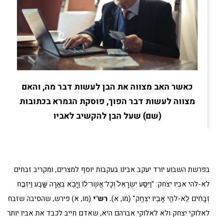
כאשר האב מצווה את הבן לעשות דבר מה, והאם
מצווה לעשות דבר הפוך, פוסקת הגמרא בכתובות
(שם) שעל הבן להקשיב לאביו
בפרשת השבוע יורד יעקב אבינו בעקבות יוסף למצרים, ומקריב זבחים
לא-להי אביו יצחק: "וַיִּסַּ֤ע יִשְׂרָאֵל֙ וְכָל־אֲשֶׁר־ל֔וֹ וַיָּבֹ֖א בְּאֵ֣רָה שָּׁ֑בַע וַיִּזְבַּ֣ח
זְבָחִ֔ים לֵֽא-לֹהֵ֖י אָבִ֥יו יִצְחָֽק" (מו, א)
. רש"י
(מו, א) פירש, שהסיבה שזבח
לאלוקי יצחק ולא לאלוקי אברהם היא, שאדם חייב לכבד את אביו יותר