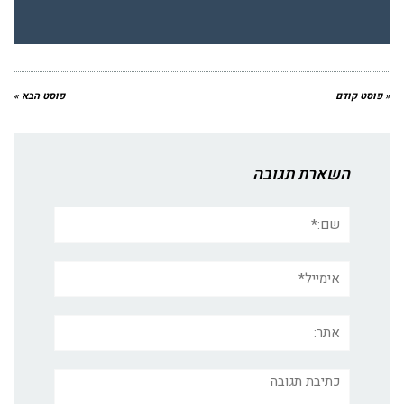
« פוסט קודם
פוסט הבא »
השארת תגובה
שם:*
אימייל*
אתר:
תגובה