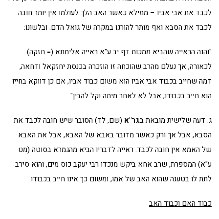
לכבד את אבי אביו – ממילא כאשר האב הלך לעולמו אין יותר חובה
לכבד את הסבא ואף מותר להורגו במקרה של גואל הדם. ובלשונו:
"והנה הראייה שהביא ממכות דף יב ע"א ראייה אלימתא (= חזקה)
לכאורה, אך נעלם מהרב שהוכחה זו הוזכרה בכנסת יחזקאל ודחאה,
דמה שחייב בכבוד אבי אביו הוא משום כבוד אביו, אם כן דווקא בחייו
הוא חייב בכבודו, אבל לא לאחר מיתה וקל להבין".
ג. דעה שלישית מובאת
בגר"א
(שם, לד) הסובר שיש חובה לכבד את
הסבא, אבל אך ורק כאשר מדובר באבא של האבא, אבל את האבא
של האמא אין חובה לכבד. ראייה לדבריו הביא מהגמרא בסוטה (מט
ע"א) המספרת, שרב אחא ביקש מנכדו רבי יעקב כוס מים, והוא סירב
לתת לו בטענה שהוא האב של אמו, ומשום כך אינו חייב בכבודו.
כבוד האם וכבוד האב