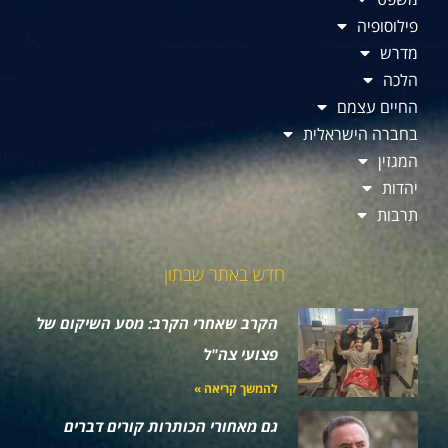
פילוסופיה
מדרש
הלכה
החיים עצמם
בחברה הישראלית
המגזין
יהדות
תרבות
חדש באתר שבתון
הקרב שאחרי הקרב: מסע השיקום של
פצועי צה"ל
להמשך קריאה »
גם מאחורי הכותרות קורים דברים