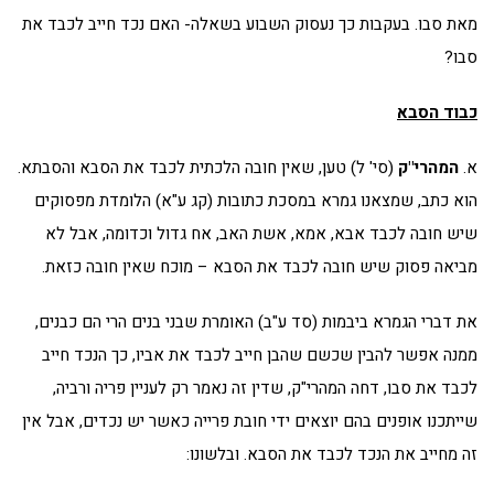
מאת סבו. בעקבות כך נעסוק השבוע בשאלה- האם נכד חייב לכבד את
סבו?
כבוד הסבא
א.
המהרי"ק
(סי' ל) טען, שאין חובה הלכתית לכבד את הסבא והסבתא.
הוא כתב, שמצאנו גמרא במסכת כתובות (קג ע"א) הלומדת מפסוקים
שיש חובה לכבד אבא, אמא, אשת האב, אח גדול וכדומה, אבל לא
מביאה פסוק שיש חובה לכבד את הסבא – מוכח שאין חובה כזאת.
את דברי הגמרא ביבמות (סד ע"ב) האומרת שבני בנים הרי הם כבנים,
ממנה אפשר להבין שכשם שהבן חייב לכבד את אביו, כך הנכד חייב
לכבד את סבו, דחה המהרי"ק, שדין זה נאמר רק לעניין פריה ורביה,
שייתכנו אופנים בהם יוצאים ידי חובת פרייה כאשר יש נכדים, אבל אין
זה מחייב את הנכד לכבד את הסבא. ובלשונו: