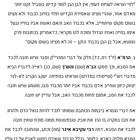
"לפי הנראה לעניות דעתי, אין לבן הבן לומר קדיש בשביל זקנו יותר
מאדם אחר, שהרי מצינו שאמירת הקדיש תלוי בחיוב הכבוד ולא מצינו
בשום מקום שיתחייב, אלא בכבוד האב והאם ואשת אביו בחייו ובעל
אימו בחייה ואחיו הגדול ומוכח להו מקראי, כדאמרינן בכתובות פרק
הנושא, אבל בן הבן בכבוד הזקן – זה לא מצינו בשום מקום".
ב.
הרמ"א
(יו"ד רמ, כד) חלק על דברי המהרי"ק וסבר שיש חובה לכבד
את הסבא, וכך פסקו
הב"ח
(שם)
והש"ך
(שם, כג). ראייה לדבריו הביא
מדברי רש"י (שייסודו במדרש) שראינו בפתיחה. יעקב הקריב לא-להי
יצחק כיוון שחייב אדם בכבוד אביו יותר מכבוד סבו, משמע שיש חובה
לכבד את הסב, אמנם פחות מכבוד האב, אבל עדיין יש חובה.
את דברי הגמרא ביבמות הכותבת שמותר לנכד להיות גואל הדם ולהרוג
את סבו במקרה בו הרג את אביו, שבפשטות ממנה מוכח שאין חובה
לכבד את הסבא, דחה
רבי עקיבא איגר
(מח) וכתב, שהחובה לכבד את
הסבא תלויה באבא. כלומר, בגלל הכבוד שאדם רוחש לאביו על כן עליו