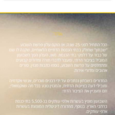
אודות
הכל התחיל לפני 25 שנה, אז הוקם עלון פרשת השבוע
"שבתון" שחולק בבתי הכנסת הדתיים הלאומיים, שקנה לו שם
של כבוד על דלפקי בתי הכנסת. מאז, העלון הפך לשבועון
המוביל בציבור הדתי, ומעבר לדברי תורה ומדורים קבועים
ומתחלפים על פרשת השבוע, נוספו כתבות מגזין, טורים
אהובים ומדורי אירוח.
המדורים בשבתון נכתבים על ידי רבנים מוכרים, אנשי אקדמיה
ומובילי דעה בציונות הדתית, והמגזין נוגע בכל מה שאקטואלי,
חם ומעניין את הציבור הדתי.
השבועון מופץ בעשרות אלפי עותקים בכ-5,500 בתי כנסת
ברחבי הארץ. בנוסף, מהדורה דיגיטלית המופצת בעשרות
אלפי עותקים.