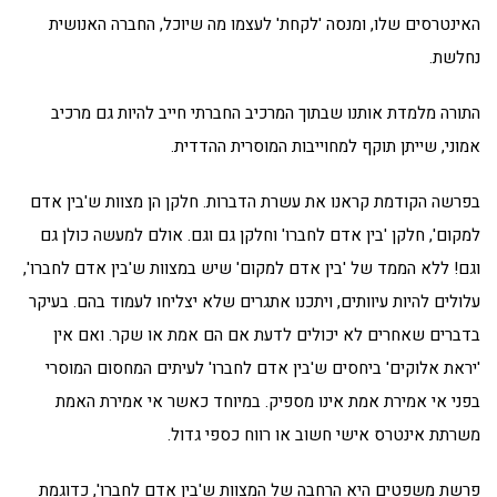
האינטרסים שלו, ומנסה 'לקחת' לעצמו מה שיוכל, החברה האנושית
נחלשת.
התורה מלמדת אותנו שבתוך המרכיב החברתי חייב להיות גם מרכיב
אמוני, שייתן תוקף למחוייבות המוסרית ההדדית.
בפרשה הקודמת קראנו את עשרת הדברות. חלקן הן מצוות ש'בין אדם
למקום', חלקן 'בין אדם לחברו' וחלקן גם וגם. אולם למעשה כולן גם
וגם! ללא הממד של 'בין אדם למקום' שיש במצוות ש'בין אדם לחברו',
עלולים להיות עיוותים, ויתכנו אתגרים שלא יצליחו לעמוד בהם. בעיקר
בדברים שאחרים לא יכולים לדעת אם הם אמת או שקר. ואם אין
'יראת אלוקים' ביחסים ש'בין אדם לחברו' לעיתים המחסום המוסרי
בפני אי אמירת אמת אינו מספיק. במיוחד כאשר אי אמירת האמת
משרתת אינטרס אישי חשוב או רווח כספי גדול.
פרשת משפטים היא הרחבה של המצוות ש'בין אדם לחברו', כדוגמת