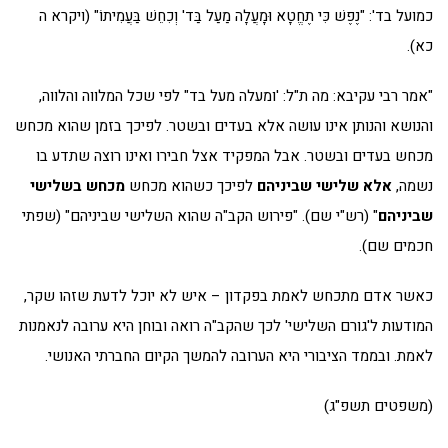
כמועל בד': "נֶפֶשׁ כִּי תֶחֱטָא וּמָעֲלָה מַעַל בַּד' וְכִחֵשׁ בַּעֲמִיתוֹ" (ויקרא ה
כא).
"אמר רבי עקיבא: מה ת"ל: 'ומעלה מעל בד" לפי שכל המלווה והלווה,
והנושא והנותן אינו עושה אלא בעדים ובשטר. לפיכך בזמן שהוא מכחש
מכחש בעדים ובשטר. אבל המפקיד אצל חבירו ואינו רוצה שתדע בו
נשמה,
אלא שלישי שביניהם
לפיכך כשהוא מכחש
מכחש בשלישי
שביניהם
" (רש"י שם). "פירוש הקב"ה שהוא השלישי שביניהם" (שפתי
חכמים שם).
כאשר אדם מתכחש לאמת בפקדון – איש לא יוכל לדעת שזהו שקר,
המודעות ל'גורם השלישי' לכך שהקב"ה רואה ובוחן היא ערובה לנאמנות
לאמת. ובממד הציבורי היא הערובה להמשך הקיום החברתי האנושי.
(משפטים תשפ"ג)