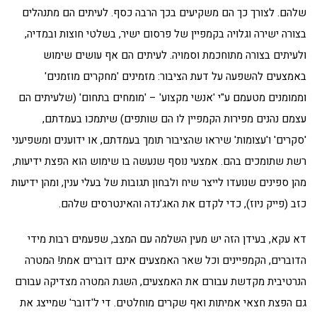
שלהם. לצורך כך הם משקיעים בכך הרבה כסף. לעיתים הם מתנהלים
בצורה ישירה וגלויה בקמפיין של פרסום ישיר, בשלטי חוצות ובמדיה,
ולעיתים בצורה מתוחכמת וסמויה. לעיתים הם אף עושים שימוש
באמצעים להשפעה על דעת הציבור: מזמינים 'מחקרים מוזמנים'
וממומנים מטעמם ע"י 'אנשי מקצוע' – 'מומחים בתחום' (שלעיתים הם
עצמם נהנים מפירות הקמפיין לו הם שותפים) שיתמכו בעמדתם,
'סקרים' ו'עצומות' שיראו שהציבור תומך בעמדתם, או ידוענים ומשפיעני
רשת שתומכים בהם. אמצעי נוסף שנעשה בו שימוש הוא הפצת ידיעות,
מהן ספינים שנועדו לייצר שיח ולבחון תגובות של בעלי ענין, ומהן ידיעות
כזב (פייק ניוז), כדי לקדם את האג'נדה והאינטרסים שלהם.
דא עקא, בעידן הזה יש מעין השלמה עם המצב, שפעמים רבות מידי
הדוברים, הקמפיינים וכל שאר האמצעים אינם דוברים אמת! המטרה
הנרטיבית מקדשת עבורם את האמצעים, השגת המטרה מצדיקה עבורם
גם הפצת חצאי אמיתות ואף שקרים מוחלטים. די ל'דובר' שמייצג את