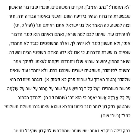
'לא תחמוד': "כתב הרמב"ן, הקדים המשפטים, שכמו שבדבור הראשון
שבעשרת הדברות הזהיר בידיעת השם, והשני באיסור עבודה זרה, חזר
וצוה למשה, כה תאמר אל בני ישראל אתם ראיתם וגו' (לעיל כ, יט)
להזהירם עוד, שיתנו לבם למה שראו, ואתם ראיתם הוא כנגד הדבור
אנכי, ולא תעשון כנגד לא יהיה לך, ואלה המשפטים כנגד לא תחמוד,
שסיים בו עשרת הדברות, כי אם לא ידע האדם משפטי הבית והשדה
ושאר הממון, יחשוב שהוא שלו ויחמדהו ויקחהו לעצמו, לפיכך אמר
"תשים לפניהם", משפטים ישרים שינהגו בהם, ולא יחמדו עוד שאינו
שלהם" (הטור הארוך על שמות פרק כא פסוק א). דוגמה מיוחדת היא
פרשת השומרים: "עַל כָּל דְּבַר פֶּשַׁע עַל שׁוֹר עַל חֲמוֹר עַל שֶׂה עַל שַׂלְמָה
עַל כָּל אֲבֵדָה אֲשֶׁר יֹאמַר כִּי הוּא זֶה" (שמות כב ח). "למדך הכתוב
שהטוען בפקדון לומר נגנב הימנו ונמצא שהוא עצמו גנבו משלם תשלומי
כפל" (רש"י שם).
במקבילה בויקרא נאמר שששומר שמתכחש לפקדון שקיבל נחשב