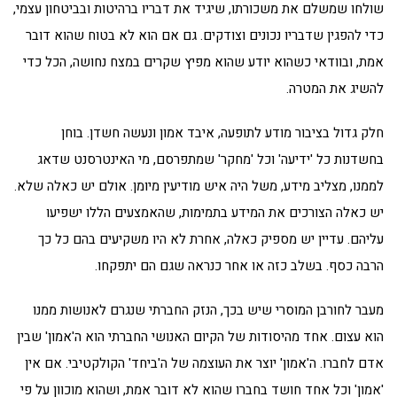
שולחו שמשלם את משכורתו, שיגיד את דבריו ברהיטות ובביטחון עצמי,
כדי להפגין שדבריו נכונים וצודקים. גם אם הוא לא בטוח שהוא דובר
אמת, ובוודאי כשהוא יודע שהוא מפיץ שקרים במצח נחושה, הכל כדי
להשיג את המטרה.
חלק גדול בציבור מודע לתופעה, איבד אמון ונעשה חשדן. בוחן
בחשדנות כל 'ידיעה' וכל 'מחקר' שמתפרסם, מי האינטרסנט שדאג
לממנו, מצליב מידע, משל היה איש מודיעין מיומן. אולם יש כאלה שלא.
יש כאלה הצורכים את המידע בתמימות, שהאמצעים הללו ישפיעו
עליהם. עדיין יש מספיק כאלה, אחרת לא היו משקיעים בהם כל כך
הרבה כסף. בשלב כזה או אחר כנראה שגם הם יתפקחו.
מעבר לחורבן המוסרי שיש בכך, הנזק החברתי שנגרם לאנושות ממנו
הוא עצום. אחד מהיסודות של הקיום האנושי החברתי הוא ה'אמון' שבין
אדם לחברו. ה'אמון' יוצר את העוצמה של ה'ביחד' הקולקטיבי. אם אין
'אמון' וכל אחד חושד בחברו שהוא לא דובר אמת, ושהוא מוכוון על פי