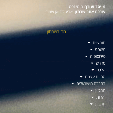
מייסד ועורך
: מוטי זפט
עורכת אתר שבתון
: אביטל דואן שמולי
מה בשבתון
חומשים
משפט
פילוסופיה
מדרש
הלכה
החיים עצמם
בחברה הישראלית
המגזין
יהדות
תרבות