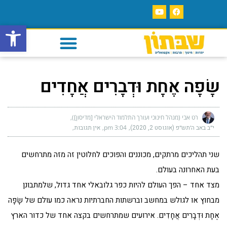
פתח סרגל
שָׂפָה אֶחָת וּדְבָרִים אֲחָדִים
רט אבי (מנהל חינוכי ועורך התלמוד הישראלי [מדיסון])
י״ב באב ה׳תש״פ (אוגוסט 2, 2020)
3:04 pm
אין תגובות
שני תהליכים מרתקים, מכוננים והפוכים לחלוטין זה מזה מתרחשים
בעת האחרונה בעולם.
מצד אחד – הפך העולם להיות כפר גלובאלי אחד גדול, שלמתבונן
מבחוץ או לגולש במחשב וברשתות החברתיות נראה כמו עולם של שָׂפָה
אֶחָת וּדְבָרִים אֲחָדִים. אירועים שמתרחשים בקצה אחד של כדור הארץ