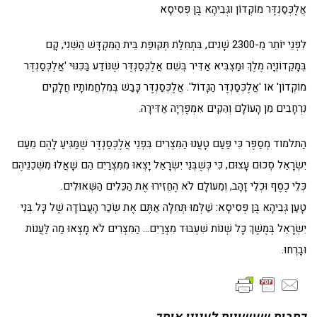
אֲלֶכְּסַנְדֶּר מוֹקְדוֹן וגְּבִיהָא בֶּן פְּסִיסָא
לִפְנֵי יוֹתֵר מֵ-2300 שָׁנִים, בִּתְחִלַּת תְּקוּפַת בֵּית הַמִּקְדָּשׁ הַשֵּׁנִי, קָם
בְּמָקֵדוֹנְיָה מֶלֶךְ וּמַצְבִּיא אַדִּיר בְּשֵׁם אֲלֶכְּסַנְדֶּר שֶׁנּוֹדַע בַּכִּנּוּי 'אֲלֶכְּסַנְדֶּר
מוֹקְדוֹן' אוֹ 'אֲלֶכְּסַנְדֶּר הַגָּדוֹל'. אֲלֶכְּסַנְדֶּר כָּבַשׁ בְּמִלְחֲמוֹתָיו חֲלָקִים
נִרְחָבִים מִן הָעוֹלָם וְהֵקִים אִמְפֶּרְיָה אַדִּירָה.
הַתלמוד מְסַפֶּר כִּי פַּעַם טָעֲנוּ הַמִּצְרִים בִּפְנֵי אֲלֶכְּסַנְדֶּר שֶׁמַּגִּיעַ לָהֶם מֵעַם
יִשְׂרָאֵל סְכוּם עָצוּם, כִּי כְּשֶׁבְּנֵי יִשְׂרָאֵל יָצְאוּ מִמִּצְרַיִם הֵם שָׁאֲלוּ מִשְּׁכֵנֵיהֶם
כְּלֵי כֶסֶף וּכְלֵי זָהָב, וְמֵעוֹלָם לֹא הֶחֱזִירוּ אֶת הַכֵּלִים הַשְּׁאוּלִים.
טָעַן גְּבִיהָא בֶּן פְּסִיסָא: שַׁלְּמוּ תְּחִלָּה אַתֶּם אֶת שְׂכַר הָעֲבוֹדָה שֶׁל כָּל בְּנֵי
יִשְׂרָאֵל בְּמֶשֶׁךְ כָּל שְׁנוֹת שִׁעְבּוּד מִצְרַיִם… הַמִּצְרִים לֹא מָצְאוּ מַה לַּעֲנוֹת
וּבָרְחוּ.