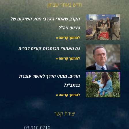
חדש באתר שבתון
הקרב שאחרי הקרב: מסע השיקום של
פצועי צה"ל
להמשך קריאה »
גם מאחורי הכותרות קורים דברים
להמשך קריאה »
הורים, ממתי הדרך לאושר עוברת
בנתב"ג?
להמשך קריאה »
יצירת קשר
03-910-0710