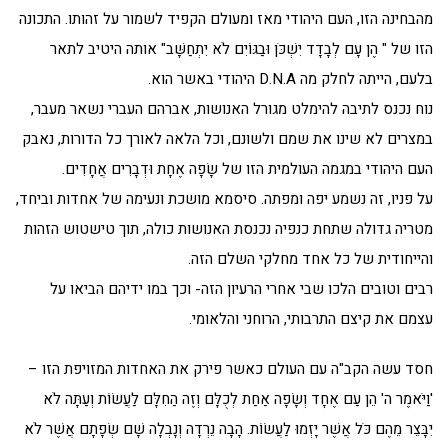
מהבחינה הזו, העם היהודי מאז ומעולם הקפיד לשמור על זהותו. התכונה
הזו של " הֶן עָם לְבָדָד יִשְׁכֹּן וּבַגּוֹיִם לֹא יִתְחַשָּׁב" אותה היטיב לתאר
בלעם, הייתה לחלק מה D.N.A היהודי באשר הוא.
נוח נכנס לתיבה להימלט מגורל האנושות, אברהם העברי נשאר מעבר,
במצרים לא שינו את שמם ולשונם, וכל הלאה לאורך כל הדורות, נאבק
העם היהודי במגמה העולמית הזו של שָׂפָה אֶחָת וּדְבָרִים אֲחָדִים.
על פניו, זה נשמע יפה ומפתה. סיסמא מושכת ונעימה של אחדות וביחד,
מטריה גדולה שתחת כנפיה נכנסת האנושות כולה, תוך טישטוש הזהות
והייחודית של כל אחד מחלקי השלם הזה.
רבים וטובים הלכו שבי אחרי הרעיון הזה- וכך במו ידיהם הביאו על
עצמם את קיצם התרבותי, הרוחני והלאומי.
חסד עשה הקב"ה עם העולם כאשר פירק את האחדות המזויפת הזו –
'וַיֹּאמֶר ה' הֵן עַם אֶחָד וְשָׂפָה אַחַת לְכֻלָּם וְזֶה הַחִלָּם לַעֲשׂוֹת וְעַתָּה לֹא
יִבָּצֵר מֵהֶם כֹּל אֲשֶׁר יָזְמוּ לַעֲשׂוֹת. הָבָה נֵרְדָה וְנָבְלָה שָׁם שְׂפָתָם אֲשֶׁר לֹא