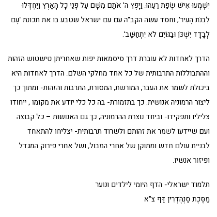
יִשְׁמְעוּ אִישׁ שְׂפַת רֵעֵהוּ. וַיָּפֶץ ה' אֹתָם מִשָּׁם עַל פְּנֵי כָל הָאָרֶץ וַיַּחְדְּלוּ
לִבְנֹת הָעִיר', וחסד עשה הקב"ה עם עם ישראל שטבע בו את תכונת 'עָם
לְבָדָד יִשְׁכֹּן וּבַגּוֹיִם לֹא יִתְחַשָּׁב'.
הדרך לאחדות לא עוברת דרך סיסמאות יפות שאחריתן טישטוש הזהות
וההתבוללות התרבותית של כל אחד מחלקי השלם. הדרך לאחדות היא
ביכולת לשמר את העבר, המורשת, המסורת, התרבות והזהות- ומתוך כך
ליצור הרמוניה אנושית. כך בתזמורת- בה כל כלי יודע את מקומו , ייחודו
צליליו ותפקידו- וביחד נוצרת ההרמוניה, כך גם האנושות – כל קבוצה
ועם שיידעו לשמר את זהותם ולשרוד תרבותית- יצליחו להתאחד
לבניית עולם חדש ומתוקן של אחרי המבול, ושל אחרי פירוק המגדל
ופיזור אנשיו.
תלמוד ישראלי- הדף היומי לילדים ונוער
מַסֶּכֶת סַנְהֶדְרִין דַּף צ"א