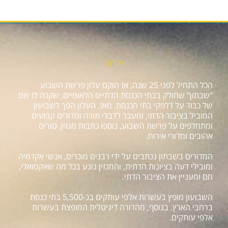
אודות
הכל התחיל לפני 25 שנה, אז הוקם עלון פרשת השבוע
"שבתון" שחולק בבתי הכנסת הדתיים הלאומיים, שקנה לו שם
של כבוד על דלפקי בתי הכנסת. מאז, העלון הפך לשבועון
המוביל בציבור הדתי, ומעבר לדברי תורה ומדורים קבועים
ומתחלפים על פרשת השבוע, נוספו כתבות מגזין, טורים
אהובים ומדורי אירוח.
המדורים בשבתון נכתבים על ידי רבנים מוכרים, אנשי אקדמיה
ומובילי דעה בציונות הדתית, והמגזין נוגע בכל מה שאקטואלי,
חם ומעניין את הציבור הדתי.
השבועון מופץ בעשרות אלפי עותקים בכ-5,500 בתי כנסת
ברחבי הארץ. בנוסף, מהדורה דיגיטלית המופצת בעשרות
אלפי עותקים.