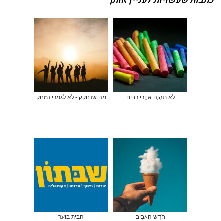
כתבות שעשויות לעניין אותך
לֹא תִהְיֶה אַחֲרֵי רַבִּים
מה שנחקק - לא לגמרי נמחק
חֹדֶשׁ הָאָבִיב
הבית בוער