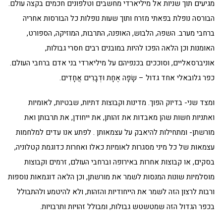
מגיעים תוך שניות אל מיליארדי מחשבים וטלפונים חכמים בקצה עולם.
הבורסה נופלת בפאתי מזרח ותוך שעות נופלות כל הבורסות אחריה
ברחבי מערב. השפה, הלבוש, האופנה, התרבות, המוזיקה, הספורט,
האומנות וכן הלאה הפכו להיות במובנים רבים חסרי גבולות,
אוניברסאליים, וסוככים בכנפיהם על מיליארדי בני אדם ברחבי העולם.
כפר גלובאלי אחד גדול – שָׂפָה אֶחָת וּדְבָרִים אֲחָדִים.
ומצד שני- בדיוק הפוך. מדינות וקבוצות דתיות, שבטיות, לאומיות
ואתניות חשות שהן מאבדות את זהותן, את ייחודן, את תרבותן ואת
מורשתן- ומתחילות להיאבק על עצמאותן . לפתע אנו עדים למלחמות
עצמאות של כל מיני מסגרות לאומיות כאלו ואחרות כדוגמת קטלוניה,
בסקים, או קבוצות אחרות באירופה וברחבי העולם, זרמים וקבוצות
מוסלמיות שונות המנסות לשמר את מורשתן, וכן הלאה דוגמאות נוספות
ורבות לרצון הזה לשמר את הייחודיות והזהות, ולא להיטמע ולהתבולל
בכפר הגדול הזה שמטשטש גבולות, ומבולל זהויות ותרבויות.