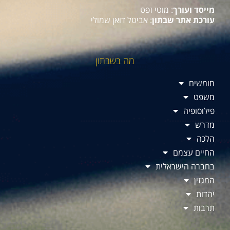
מייסד ועורך
: מוטי זפט
עורכת אתר שבתון
: אביטל דואן שמולי
מה בשבתון
חומשים
משפט
פילוסופיה
מדרש
הלכה
החיים עצמם
בחברה הישראלית
המגזין
יהדות
תרבות