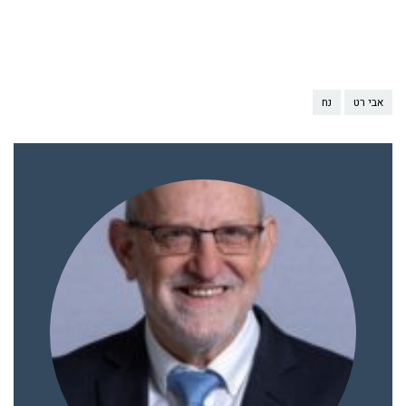
אבי רט
נח