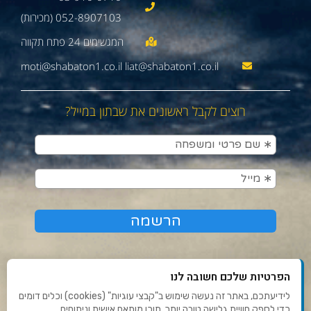
052-8907103 (מכירות)
moti@shabaton1.co.il liat@shabaton1.co.il
רוצים לקבל ראשונים את שבתון במייל?
הפרטיות שלכם חשובה לנו
לידיעתכם, באתר זה נעשה שימוש ב"קבצי עוגיות" (cookies) וכלים דומים
כדי לספק חוויית גלישה טובה יותר, תוכן מותאם אישית וניתוחים