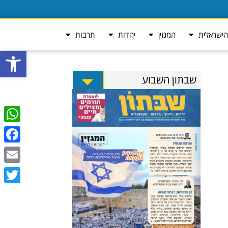
ישראלית
המגזין
יהדות
תרבות
פתח סרגל
שבתון השבוע
tsApp
ebook
Email
Twitter