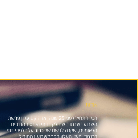
אודות
הכל התחיל לפני 25 שנה, אז הוקם עלון פרשת
השבוע "שבתון" שחולק בבתי הכנסת הדתיים
הלאומיים, שקנה לו שם של כבוד על דלפקי בתי
הכנסת. מאז, העלון הפך לשבועון המוביל