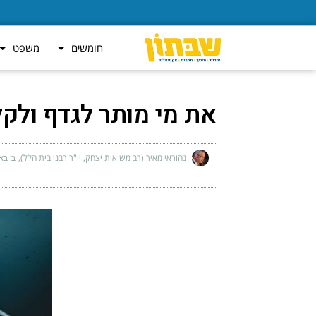
חומשים
משפט
את מי מותר לגדף ולקל
נהוראי מאיר (רב משואות יצחק, יו"ר רבני בית הלל)
ב׳ באי