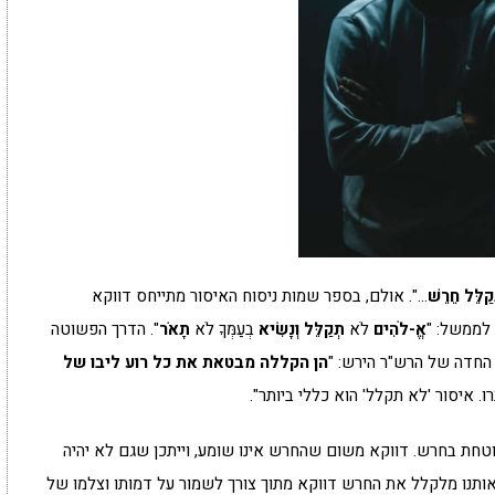
ַלֵּל חֵרֵשׁ
…". אולם, בספר שמות ניסוח האיסור מתייחס דווקא
לממשל: "
אֱ-לֹהִים
לֹא
תְקַלֵּל
וְנָשִׂיא
בְעַמְּךָ לֹא
תָאֹר
". הדרך הפשוטה
החדה של הרש"ר הירש: "
הן הקללה מבטאת את כל רוע ליבו של
. איסור 'לא תקלל' הוא כללי ביותר".
מוטחת בחרש. דווקא משום שהחרש אינו שומע, וייתכן שגם לא יהיה
אותנו מלקלל את החרש דווקא מתוך צורך לשמור על דמותו וצלמו של