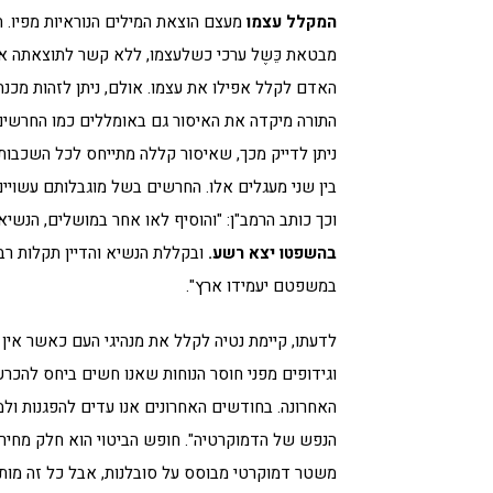
המקלל
עצמו
מעצם הוצאת המילים הנוראיות מפיו.
מבטאת כֵּשֶל ערכי כשלעצמו, ללא קשר לתוצאתה או 
האדם לקלל אפילו את עצמו. אולם, ניתן לזהות מכנ
התורה מיקדה את האיסור גם באומללים כמו החרשים
ניתן לדייק מכך, שאיסור קללה מתייחס לכל השכבות ב
בין שני מעגלים אלו. החרשים בשל מוגבלותם עשויי
וכך כותב הרמב"ן: "והוסיף לאו אחר במושלים, הנשיא 
בהשפטו יצא רשע.
ובקללת הנשיא והדיין תקלות רב
במשפטם יעמידו ארץ".
לדעתו, קיימת נטיה לקלל את מנהיגי העם כאשר אין
וגידופים מפני חוסר הנוחות שאנו חשים ביחס להכר
האחרונה. בחודשים האחרונים אנו עדים להפגנות ול
הנפש של הדמוקרטיה". חופש הביטוי הוא חלק מחיר
משטר דמוקרטי מבוסס על סובלנות, אבל כל זה מותנה