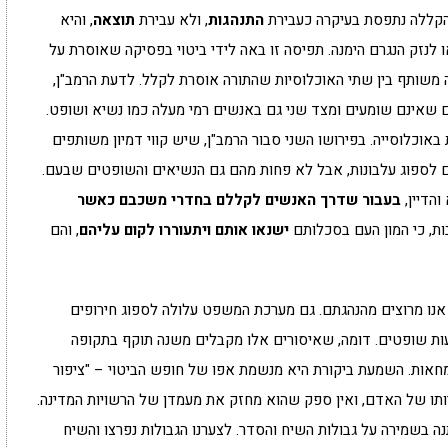
 הקללה נתפסת בעיקרה כעבירת
התנהגות
, ולא עבירת
תוצאה
, והיא
לנזק הנגרם הימנה. תפיסה זו באה לידי ביטוי בפסיקה שאוסרת על
ה משותף בין שתי האוכלוסיות שהתורה אוסרת לקלל. לדעת הרמב"ן,
 שאינם שומעים ומצד שני גם באנשים רמי מעלה כמו נשיא ושופט.
אוכלוסייה. בפירושו השני סבור הרמב"ן, שיש קווי דמיון משותפים
ם לספוג עלבונות, אבל לא פחות מהם גם הנשיאים והשופטים שבעם.
והדיין,
בעבור שדרך האנשים לקללם בחדרי משכבם כאשר
ות, כי המון העם בסכלותם
ישנאו אותם ויתעוררו לקום עליהם
, והם
 אנו מרוצים מהנהגתם. גם מערכת המשפט עלולה לספוג חירופים
עות שופטים. דומה, שאיסורים אלו מקבלים משנה תוקף בתקופה
מחאות. השמעת ביקורת היא מנשמת אפו של חופש הביטוי – "ציפור
ותו של האדם, ואין ספק שהוא מחזק את מעמדן של הרשויות המדינה.
 בשמירה על גבולות השיח והסדר. לצערנו הגבולות נפרצו והשיח