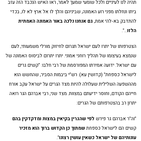
תהיה לנו לעיניים ולכל שומעי שמעך לאמר, ראו האיש הנכבד הזה עזב
ביתו ונחלתו מפני רוע האמונה, שביניהם והלך לו אל ארץ לא לו, בכדי
להתדבק בא-להי אמת,
גם אנחנו נלכה באור האמונה האמתית
הלזו
…".
הצטרפותו של יתרו לעם ישראל תגרום לחיזוק מורלי משמעותי, לעם
שנמצא בעיצומו של תהליך רוחני אמוני. יתרו יתרום לביסוס האמונה של
עם ישראל. ידועה אמירתו המפורסמת של רבי חלבו: "קשים גרים
לישראל כספחת" (קדושין עא). רש"י ביבמות הסביר, שהחשש הוא
מההשפעה השלילית שעלולה להיות מצד הגרים על ישראל עקב אורח
חייהם הקודם, וחוסר ידיעתם במצוות. מצד שני, רבי אברהם הגר רואה
יתרון רב בהצטרפותם של הגרים:
"וה"ר אברהם גר פירש
לפי שהגרין בקיאין במצות ומדקדקין בהם
קשים הם לישראל כספחת
שמתוך כן הקדוש ברוך הוא מזכיר
עונותיהם של ישראל כשאין עושין רצונו
".