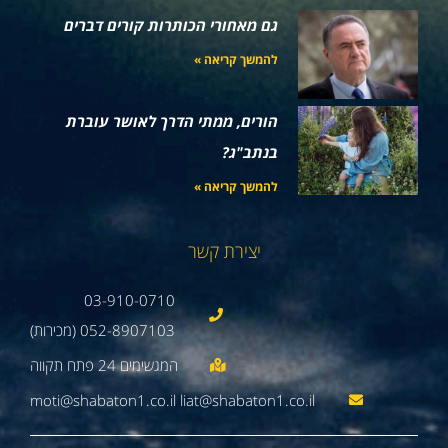
גם מאחורי הכותרות קורים דברים
להמשך קריאה »
הורים, ממתי הדרך לאושר עוברת
בנתב"ג?
להמשך קריאה »
יצירת קשר
03-910-0710
052-8907103 (מכירות)
moti@shabaton1.co.il liat@shabaton1.co.il