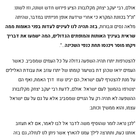
אולם, רבי יעקב יצחק מקלנבורג הציע פירוש חדש ושונה, וזו לשונו:
"ונ"ל בכוונת המקרא כי אחרי שידעת אופן חנייתינו במדבר, שהיתה
מלאה נסים וגבורות,
בזה תהיה לנו לעינים לעדות בפני האומות ממה
שראית בעיניך האותות והמופתים הגדולים, המה ישמעו את דבריך
ויקחו מוסר ויכנסו תחת כנפי השכינה
…".
להצטרפות יתרו תהיה השפעה גדולה על כל העמים שמסביב. כאשר
העמים יראו שכהן דת בשיעור קומתו של יתרו עוזב את עבודת האלילים
על מנת להצטרף לעם ישראל, הם יבינו שזו דרך האמת, ואף הם
יצטרפו בהמשך לעם ישראל. אולם, לדעת רבי יעקב יצחק מקלנבורג
ההשפעה לא תהיה רק על הגויים שמסביב אלא על גם על עם ישראל
עצמו, והוא ממשיך וכותב:
"לכן נראה לומר שהוסיף משה לדבר אל לבו לאמר, אם לא תעזוב
אותנו כעת, ותתרצה לילך עמנו להארץ אשר ניתן לנו לנחלה, גם בזה