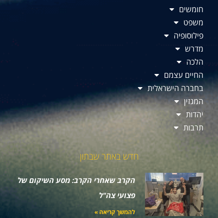
חומשים
משפט
פילוסופיה
מדרש
הלכה
החיים עצמם
בחברה הישראלית
המגזין
יהדות
תרבות
חדש באתר שבתון
הקרב שאחרי הקרב: מסע השיקום של
פצועי צה"ל
להמשך קריאה »