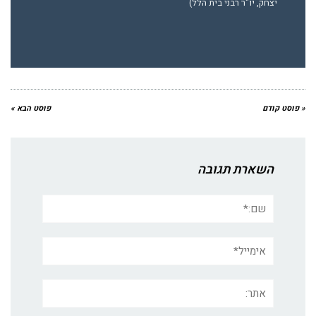
יצחק, יו"ר רבני בית הלל)
« פוסט קודם
פוסט הבא »
השארת תגובה
שם:*
אימייל*
אתר: