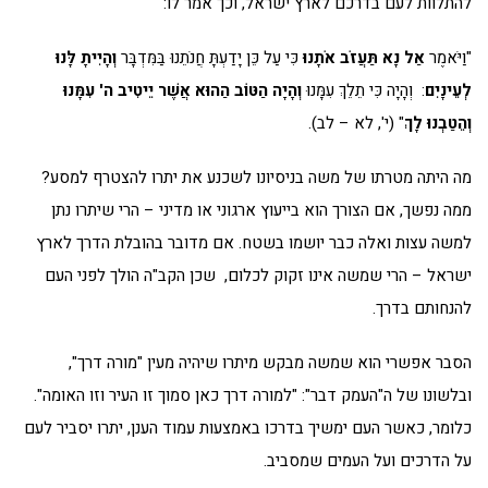
להתלוות לעם בדרכם לארץ ישראל, וכך אמר לו:
"וַיֹּאמֶר
אַל נָא תַּעֲזֹב אֹתָנוּ
כִּי עַל כֵּן יָדַעְתָּ חֲנֹתֵנוּ בַּמִּדְבָּר
וְהָיִיתָ לָּנוּ
לְעֵינָיִם
: וְהָיָה כִּי תֵלֵךְ עִמָּנוּ
וְהָיָה הַטּוֹב הַהוּא אֲשֶׁר יֵיטִיב ה' עִמָּנוּ
וְהֵטַבְנוּ לָךְ
" (י', לא – לב).
מה היתה מטרתו של משה בניסיונו לשכנע את יתרו להצטרף למסע?
ממה נפשך, אם הצורך הוא בייעוץ ארגוני או מדיני – הרי שיתרו נתן
למשה עצות ואלה כבר יושמו בשטח. אם מדובר בהובלת הדרך לארץ
ישראל – הרי שמשה אינו זקוק לכלום, שכן הקב"ה הולך לפני העם
להנחותם בדרך.
הסבר אפשרי הוא שמשה מבקש מיתרו שיהיה מעין "מורה דרך",
ובלשונו של ה"העמק דבר": "למורה דרך כאן סמוך זו העיר וזו האומה".
כלומר, כאשר העם ימשיך בדרכו באמצעות עמוד הענן, יתרו יסביר לעם
על הדרכים ועל העמים שמסביב.