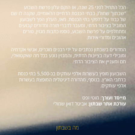
הכל התחיל לפני 25 שנה, אז הוקם עלון פרשת השבוע
"שבתון" שחולק בבתי הכנסת הדתיים הלאומיים, שקנה לו שם
של כבוד על דלפקי בתי הכנסת. מאז, העלון הפך לשבועון
המוביל בציבור הדתי, ומעבר לדברי תורה ומדורים קבועים
ומתחלפים על פרשת השבוע, נוספו כתבות מגזין, טורים
אהובים ומדורי אירוח.
המדורים בשבתון נכתבים על ידי רבנים מוכרים, אנשי אקדמיה
ומובילי דעה בציונות הדתית, והמגזין נוגע בכל מה שאקטואלי,
חם ומעניין את הציבור הדתי.
השבועון מופץ בעשרות אלפי עותקים בכ-5,500 בתי כנסת
ברחבי הארץ. בנוסף, מהדורה דיגיטלית המופצת בעשרות
אלפי עותקים.
מייסד ועורך
: מוטי זפט
עורכת אתר שבתון
: אביטל דואן שמולי
מה בשבתון