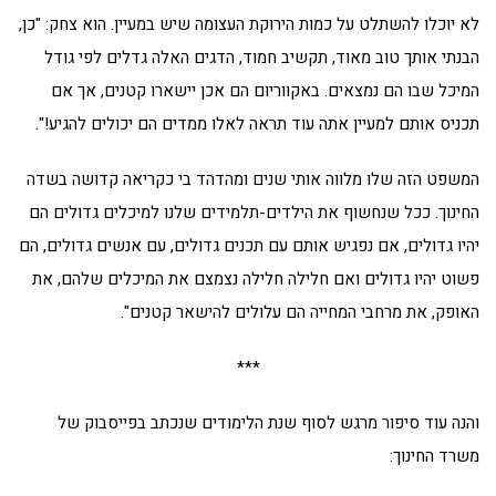
לא יוכלו להשתלט על כמות הירוקת העצומה שיש במעיין. הוא צחק: "כן,
הבנתי אותך טוב מאוד, תקשיב חמוד, הדגים האלה גדלים לפי גודל
המיכל שבו הם נמצאים. באקווריום הם אכן יישארו קטנים, אך אם
תכניס אותם למעיין אתה עוד תראה לאלו ממדים הם יכולים להגיע!".
המשפט הזה שלו מלווה אותי שנים ומהדהד בי כקריאה קדושה בשדה
החינוך. ככל שנחשוף את הילדים-תלמידים שלנו למיכלים גדולים הם
יהיו גדולים, אם נפגיש אותם עם תכנים גדולים, עם אנשים גדולים, הם
פשוט יהיו גדולים ואם חלילה חלילה נצמצם את המיכלים שלהם, את
האופק, את מרחבי המחייה הם עלולים להישאר קטנים".
***
והנה עוד סיפור מרגש לסוף שנת הלימודים שנכתב בפייסבוק של
משרד החינוך: