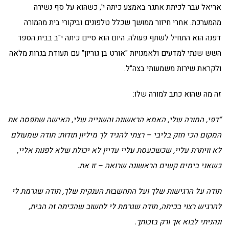
אריאל עבר לכיתת אתגר באמצע כיתה י', כשהוא על סף נשירה
מהמערכת. אחרי חיזור ממושך שכלל טלפונים וביקורי בית מהמורה
דפנה הוא התחיל לשתף פעולה. היום הוא סיים כיתה י"ב בבית הספר
השש שנתי למדעים ולאמנויות "אורט בן גוריון" עם תעודת בגרות מלאה
ולקראת שירות משמעותי בצה"ל.
זה מה שהוא כתב למורה שלו:
"דפי, המורה שלי, האמא הראשונה והשנייה שלי, האישה שתפסה את
המקום הכי חזק בליבי – רצתי להגיד לך מיליון תודות: תודה שמעולם
לא וויתרת עליי, שכשכעסת עליי עדיין לא יכולת שלא לפנות אליי,
כשאני בימים קשים הראשונה שרואה – זו את.
תודה על הרגישות שלך ועל התחשבות הענקית שלך, תודה שגרמת לי
להרגיש רצוי בכיתה, תודה שגרמת לי לחשוב שהכיתה זה הבית,
ונהניתי לבוא אך ורק בזכותך.