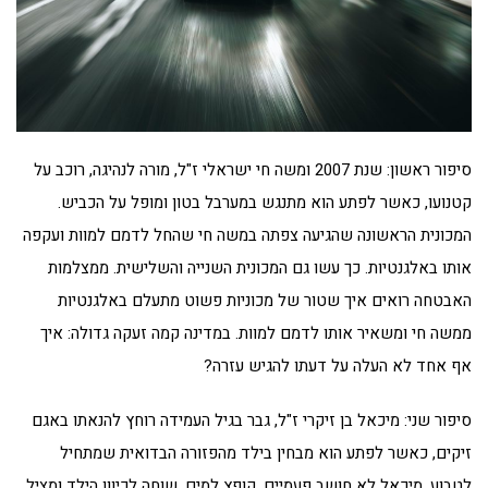
סיפור ראשון: שנת 2007 ומשה חי ישראלי ז"ל, מורה לנהיגה, רוכב על
קטנועו, כאשר לפתע הוא מתנגש במערבל בטון ומופל על הכביש.
המכונית הראשונה שהגיעה צפתה במשה חי שהחל לדמם למוות ועקפה
אותו באלגנטיות. כך עשו גם המכונית השנייה והשלישית. ממצלמות
האבטחה רואים איך שטור של מכוניות פשוט מתעלם באלגנטיות
ממשה חי ומשאיר אותו לדמם למוות. במדינה קמה זעקה גדולה: איך
אף אחד לא העלה על דעתו להגיש עזרה?
סיפור שני: מיכאל בן זיקרי ז"ל, גבר בגיל העמידה רוחץ להנאתו באגם
זיקים, כאשר לפתע הוא מבחין בילד מהפזורה הבדואית שמתחיל
לטבוע. מיכאל לא חושב פעמיים, קופץ למים, שוחה לכיוון הילד ומציל