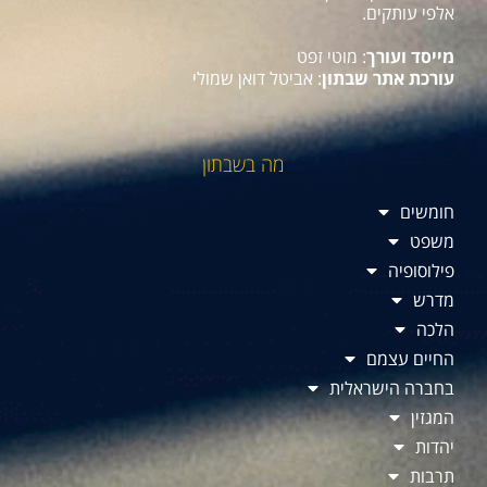
אלפי עותקים.
מייסד ועורך
: מוטי זפט
עורכת אתר שבתון
: אביטל דואן שמולי
מה בשבתון
חומשים
משפט
פילוסופיה
מדרש
הלכה
החיים עצמם
בחברה הישראלית
המגזין
יהדות
תרבות