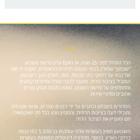
אודות
הכל התחיל לפני 25 שנה, אז הוקם עלון פרשת השבוע
"שבתון" שחולק בבתי הכנסת הדתיים הלאומיים, שקנה לו שם
של כבוד על דלפקי בתי הכנסת. מאז, העלון הפך לשבועון
המוביל בציבור הדתי, ומעבר לדברי תורה ומדורים קבועים
ומתחלפים על פרשת השבוע, נוספו כתבות מגזין, טורים
אהובים ומדורי אירוח.
המדורים בשבתון נכתבים על ידי רבנים מוכרים, אנשי אקדמיה
ומובילי דעה בציונות הדתית, והמגזין נוגע בכל מה שאקטואלי,
חם ומעניין את הציבור הדתי.
השבועון מופץ בעשרות אלפי עותקים בכ-5,500 בתי כנסת
ברחבי הארץ. בנוסף, מהדורה דיגיטלית המופצת בעשרות