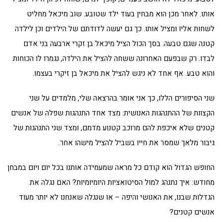
אותו. לאחר מכן הוא מבחין בעוד ילד שטובע. שוב מיכאל מחליט
לשחות אליו ומציל אותו. כך גם יעשה לדודתם של הילדים וכן לילדה
קטנה שגם טבעה. בסך הכול הציל מיכאל בן זקרי ארבעה בני אדם
לבדו. רק שבפעם האחרונה ששחה להציל את הילדה, נגמרו לו הכוחות
והוא טבע. אף אחד לא ניגש להציל את מיכאל בן זיקרי בעצמו.
שני הסיפורים הללו, כך אני אומר בהרצאה שלי, מלמדים על שני
הקצוות של ההתנהגות האנושית: מצד אחד התנהגות שפלה של אנשים
קטנים שלא איכפת להם מרוכב קטנוע מדמם, ומצד שני התנהגות של
גיבור מלאך שמסר את חייו בשביל להציל מישהו אחר.
החופש הגדול הוא קודם כל מראה שמעמידה אותנו בכל יום ויום במבחן
מחודש: איך נתנהג למול הסיטואציות היומיומיות? האם נגלה את
הגדלות שבנו, את האנושי והיפה – או שנגלה שאנחנו לא יותר מעוד
אנשים קטנים?