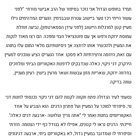
תמיד בחופש הגדול אני נזכר בסיפור של הרב אבישי מזרחי: "לפני
עשור הייתי רכז נוער ביישוב עטרת שבבנימין. הנערים המדהימים גילו
מעיין קטן למרגלות היישוב (לפני עידן הסמארטפון), נביעה זוחלת
עמוסת ירוקת ורפש אך עם פוטנציאל חבוי ומפכה. הם רצו מאוד לנקות
את המעיין ולהכשיר אותו לרחצה אך ניסיונותיהם מלאי התום עלו בתוהו.
עם זאת, היוזמה והיצירתיות לא פסקו. אחד הנערים הציע שנכניס למעיין
הירקרק דגי ניקוי, כאלה שנדבקים לדפנות האקווריום הביתי ומלחכים
בחדווה ירוקת, שאריות מזון עבשות ושאר מרעין בישין. רעיון מעניין,
שווה בדיקה.
נסעתי לעיר הגדולה פתח תקווה לקנות להם דגי ניקוי. נכנסתי לחנות דגי
נוי, סיפרתי למוכר על המעיין ועל פתרון הדגים. הוא הצביע על אחד
האקווריומים בחנות ואמר לי "אתה צריך שלושה -ארבעה דגים כאלה".
חייכתי. הדגים נראו לי קטנים, אפילו לא בגודל כף ידי הצנומה. חזרתי
וסיפרתי לו שמדובר במעיין גדול, לא באקווריום ביתי, ארבעה דגיגונים