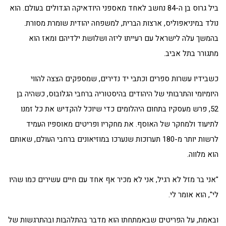
ביל גרוס בן ה-84 נחשב לאחד מאספני היודאיקה הגדולים בעולם. הוא
נולד במיניאפוליס, ארצות הברית, למשפחה יהודית שומרת מסורת.
בהמשך עלה לישראל עם רעייתו ליזה ושלושת ילדיהם ומאז הוא
מתגורר בתל אביב.
כשבידיו עשרות ספרים וכתבי יד נדירים, שמספקים הצצה להווי
היומיומי והתרבותי של היהודים בהיסטוריה ברחבי הגלובוס, כשהיה בן
52, פרש מעסקיו בתחום היהלומים כדי שיוכל להקדיש את כל זמנו
לתיעוד ולמחקר של האוסף. את מחקריו ופריטים מאוספיו העמיד
לרשות יותר מ-180 תערוכות שנערכו במוזיאונים ברחבי העולם, שאותם
הוא מלווה.
"אני בר מזל לא רגיל, אני לא מכיר אף אחד עם חיים עשירים כמו שהיו
לי", הוא אומר לי.
ובאמת, על הפריטים שבאמתחתו הוא מדבר בהתלהבות ובהתרגשות של