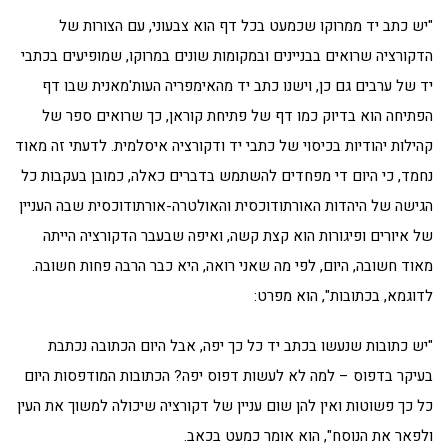
"יש כתב יד ממרוקו שכמעט בכל דף הוא צבעוני, עם הצורות של
הדקורציה שרואים בבניינים ובמקומות שונים במרוקו, שמופיעים בכתבי
יד של ערבים גם כן, וישנו כתב יד מהאימפריה העות'מאנית שבו דף
הפתיחה הוא בדיוק כמו דף של פתיחת קוראן, כך שרואים ספר של
קהילות יהודיות בכיסוי של כתבי יד ודקורציה איסלמית. לדעתי זה מאוד
נחמד, כי היום די מפחדים להשתמש בדברים כאלה, כמובן בעקבות כל
הגישה של היהדות האורתודוכסית והאולטרה-אורתודוכסית שבה העניין
של איורים ופיגורות הוא קצת קשה, ואיפה שבעבר הדקורציה הייתה
מאוד חשובה, היום, לפי מה שאני רואה, היא כבר הרבה פחות חשובה.
לדוגמא, בכתובות", הוא מפרט:
"יש כתובות שנעשו בכתב יד כל כך יפה, אבל היום הכתובה נכתבת
בעיקר בדפוס – למה לא לעשות דפוס יפה? הכתובות המודפסות היום
כל כך פשוטות ואין להן שום עניין של דקורציה שיכולה למשוך את העין
ולפאר את הנוסח", הוא אומר כמעט בכאב.