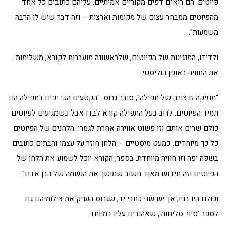
פיוטים. הם רואים דפים מקוריים אמיתיים, עליהם כתובים כל אחד
מהפיוטים ממבחר עצום של מקומות וארצות – וזה דבר שיש לו הרבה
משמעות".
ולדידו, המנגינות של הפיוטים, שלראשונה מועברות לקורא, משלימות
את החוויה באופן הוליסטי.
"מוזיקה זו צורה של תפילה", סובר גרוס. "הקטעים הכי יפים בתפילה הם
תמיד הפיוטים. לרוב בעל התפילה קורא לבדו אבל כשמגיעים לפיוטים
כולם שרים אותם וזו פשוט אווירה אחרת לגמרי. הלחנים של הפיוטים
כל כך מיוחדים, כמעט מיסטיים – הלחן חוזר על עצמו והבתים כתובים
בשפה יפה וזו חוויה מיוחדת. בספר, הקורא יוכל לשמוע את הלחן של
הפיוטים וזה חידוש מאוד חשוב שמושך את הנשמה של הבן אדם".
וכולם היו בניו, אך יש שני כתבי יד, שגרוס העניק את צילומיהם גם
לספר 'סיור סליחות', שאהובים עליו במיוחד: