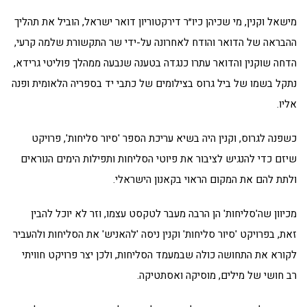
מישאל וקנין, מי שכיהן כיו״ר דירקטוריון דואר ישראל, הוביל את תהליך
ההבראה של הדואר והודח לאחרונה על-ידי שר התקשורת שלמה קרעי,
הדחה שוקנין והדואר עתרו כנגדה בטענה שנבעה ממהלך פוליטי גרידא,
נתקל בשמו של ביל גרוס בצילומים של כתבי יד בספריה הלאומית ופנה
אליו.
כשפנה לגרוס, וקנין היה בשיא עריכת הספר 'סיור סליחות', פרויקט
שיזם כדי להנגיש לציבור את פיוטי הסליחות ותפילות הימים הנוראים
ולתת להם את המקום הראוי בקאנון הישראלי.
מכיוון שה'סליחות' הן הרבה מעבר לטקסט עצמו, וזר לא יוכל להבין
זאת, בפרויקט 'סיור סליחות' וקנין ניסה 'להאניש' את הסליחות ולהעביר
לקורא את התחושה כולה שבמעמד הסליחות, ולכן יצר פרויקט חוויתי
רב חושי של מילים, מוסיקה ואסתטיקה.