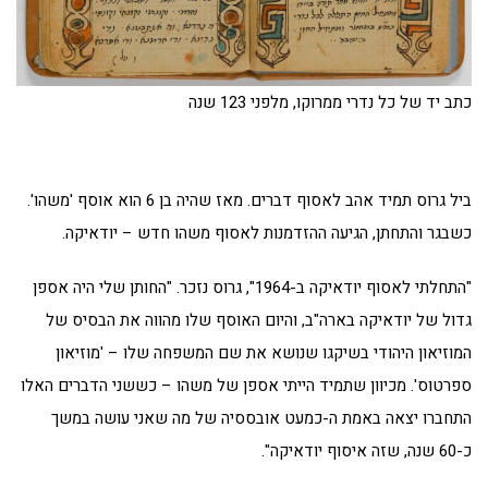
כתב יד של כל נדרי ממרוקו, מלפני 123 שנה
ביל גרוס תמיד אהב לאסוף דברים. מאז שהיה בן 6 הוא אוסף 'משהו'.
כשבגר והתחתן, הגיעה ההזדמנות לאסוף משהו חדש – יודאיקה.
"התחלתי לאסוף יודאיקה ב-1964", גרוס נזכר. "החותן שלי היה אספן
גדול של יודאיקה בארה"ב, והיום האוסף שלו מהווה את הבסיס של
המוזיאון היהודי בשיקגו שנושא את שם המשפחה שלו – 'מוזיאון
ספרטוס'. מכיוון שתמיד הייתי אספן של משהו – כששני הדברים האלו
התחברו יצאה באמת ה-כמעט אובססיה של מה שאני עושה במשך
כ-60 שנה, שזה איסוף יודאיקה".