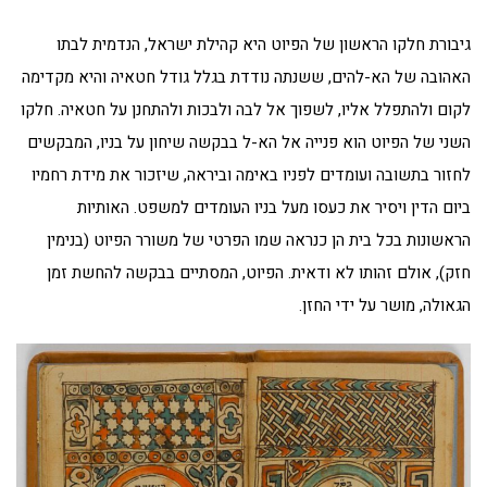
גיבורת חלקו הראשון של הפיוט היא קהילת ישראל, הנדמית לבתו
האהובה של הא-להים, ששנתה נודדת בגלל גודל חטאיה והיא מקדימה
לקום ולהתפלל אליו, לשפוך אל לבה ולבכות ולהתחנן על חטאיה. חלקו
השני של הפיוט הוא פנייה אל הא-ל בבקשה שיחון על בניו, המבקשים
לחזור בתשובה ועומדים לפניו באימה וביראה, שיזכור את מידת רחמיו
ביום הדין ויסיר את כעסו מעל בניו העומדים למשפט. האותיות
הראשונות בכל בית הן כנראה שמו הפרטי של משורר הפיוט (בנימין
חזק), אולם זהותו לא ודאית. הפיוט, המסתיים בבקשה להחשת זמן
הגאולה, מושר על ידי החזן.