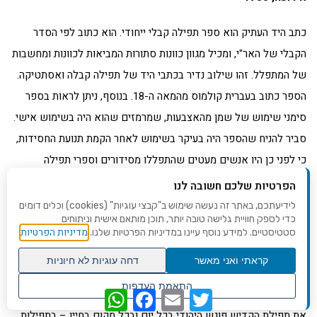
כתב היד העתיק הוא ספר תפילה קבלי ייחודי. הוא כתוב לפי הסדר
הקבלי של האר"י, ומכיל מגוון כוונות סתורות המביאות לכוונות ומחשבות
של המתפלל. זהו שילוב נדיר בכתבי היד של תפילה קבלה ואסתטיקה.
הספר כתוב בעברית קולמוס מהמאה ה-18. בנוסף, ניתן לראות בספר
סימני שימוש של שמן מהאצבעות, שמרמזים שהוא היה בשימוש אישי.
סביר להניח שהספר היה בעיקר בשימוש לאחר הקמת תנועת החסידות,
כי לפני כן היו אנשים מעטים שהתפללו מסידורים וספרי תפילה
קבליים.
הפרטיות שלכם חשובה לנו
לידיעתכם, באתר זה נעשה שימוש ב"קבצי עוגיות" (cookies) וכלים דומים
הספר הוא עדות נדירה לתרבות הקבלה ביהדות. הוא מאפשר הצצה
כדי לספק חוויית גלישה טובה יותר, תוכן מותאם אישית וניתוחים
מדיניות הפרטיות
סטטיסטיים. למידע נוסף עיינו במדיניות הפרטיות שלנו.
לעולם המושגים והמחשבות של הקבלה, ולדרך שבה המתפללים
הקבליים ניסו להתחבר לבורא עולם. הספר הוא גם יצירת אמנות
קראתי ואני מאשר
דחה עוגיות לא חיוניות
יפהפייה ובעלת חשיבות היסטורית ואומנותית.
גלילה
התאמת העדפות
WhatsApp
Facebook
Email
Twitter
לראש
שנו העדפות פרטיות
העמוד
את תפילת הקדיש פוגש היהודי בכל יום ובכל מקום בחייו – בתפילות