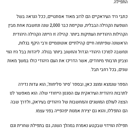
התפילה.
כתבי היד העיראקיים הם לרוב מאוד אסתטיים, ככל הנראה בשל
השפעת הקהילה הבבלית, שקיימת כבר 2,000 שנה ונחשבת אחת מבין
הקהילות היהודיות העתיקות ביותר. קהילה זו הייתה הקהילה היהודית
הראשונה שפיתחה חיים קהילתיים אוטונומיים ורבי היקף בגלות,
ונחשבה למרכז היהודי הגדול והחשוב ביותר בגולה. ליהדות בבל היו הווי
וצביון תרבותי מיוחדים, אשר הדריכו את העם היהודי כולו במשך מאות
שנים, בכל רחבי תבל.
הספר שנמצא ומוצג כאן, ובספר 'סיור סליחות', הוא עדות נדירה
לתרבות היהודית העיראקית עם הסגנון הייחודי שלה. הוא מאפשר לנו
הצצה לעולם המושגים והמחשבות של היהודים בעיראק, ולדרך שבה
הם התפללו, והוא גם יצירת אמנות יפהפייה בפני עצמו.
תפילת הווידוי שבקטע נאמרת במהלך השנה, גם בתפילת שחרית וגם