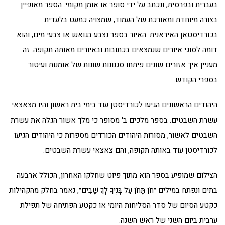
בעברית ובפרסית, ונכתב על ידי סופר או אומן מקומי. הספר מאופיין
בצורה מיוחדת ומאורכת של העמוד, שמצויה כמעט בלעדית
בכורדיסטאן האיראנית. האיור בספר נצבע בגואש או צבעי מים, והוא
דומה לסוגי איורים שנמצאים בכתובות ובאיורים מאותה תקופה. זה
מעניין איך אזורים שונים פיתחו סגנונות שונות של אומנות ועיטור
בספרי הקודש.
היהודים הראשונים הגיעו לכורדיסטן עוד בימי בית ראשון והיו מצאצאי
עשרת השבטים. בספר מלכים ב' מסופר כי מלך אשור הגלה את עשרת
השבטים לאשור, מסורות היהודים הכורדים מספרות כי היהודים הגיעו
לכורדיסטן עוד באותה תקופה, והם צאצאי עשרת השבטים.
הצילום שמופיע בספר הוא מתוך פיוט שחלקו האחרון, הכולל ארבעה
בתים ונפתח במילים ״חֹן תָּחֹן עַל בָּנֶיךָ לָךְ שָׁבִים״, נאמר בחלק מהקהילות
כקטע הסיום של סדר הסליחות היומי או כקטע הפתיחה של תפילת
ערבית ביום השני של ראש השנה.