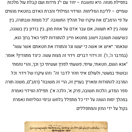
בתפילת מנחה. היא נחשבת – יחד עם י"ג מידות ועם קבלת עול מלכות
שמיים – לליבת הסליחות. הווידוי המילולי והכרת האדם בחטאיו מהווים
על פי הרמב"ם את עיקרו של תהליך התשובה: "כל מצוות שבתורה, בין
עשה בין לא תעשה, אם עבר אדם על אחת מהן, בין בזדון בין בשגגה,
כשיעשה תשובה וישוב מחטאו חייב להתוודות לפני האל ברוך הוא,
שנאמר: ״איש או אשה כי יעשו וגו' והתוודו את חטאתם אשר עשו"
(במדבר ה', ו'). זה וידוי דברים. וידוי זה מצות עשה. כיצד מתוודין? אומר:
"אנא השם, חטאתי, עויתי, פשעתי לפניך ועשיתי כך וכך, והרי נחמתי
ובושתי במעשי, ולעולם איני חוזר לדבר זה". וזהו עיקרו של וידוי. וכל
המרבה להתוודות ומאריך בעניין זה, הרי זה משובח" (רמב"ם, משנה תורה
ספר המדע, הלכות תשובה, פרק א', הלכה א'). תפילת הווידוי נאמרת
במהלך ימות השנה על ידי כל מתפלל בלחש ובימי הסליחות נאמרת
בקול על ידי החזן והמתפללים.