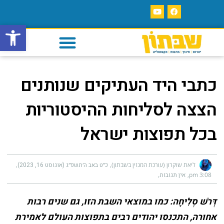
פתח סרגל
כתבי היד העתיקים שנותנים
הצצה לסליחות ההיסטוריות
בכל תפוצות ישראל
ליאת שוקרון (עורכת המגזין בשבתון)
כ״ט באב ה׳תשפ״ג (אוגוסט 16, 2023)
3:08 pm
אין תגובות
דְּרֹשׁ סְלִיחָה: כמו במוצאי השבת הזו, גם שנים רבות
אחורה, התכנסו יהודים רבים בתפוצות העולם לאמירת