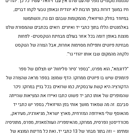
סגנונות מקומיים מפני שלעם שלנו אין עבר ויזואלי עשיר כל כך. יהודים
חיו במשך דורות בתוך תרבות לא יהודית ובאופן טבעי לקחו דברים,
במיוחד בחלק הוויזואלי, מהמקומות שבהם הם גרו, והשתמשו
באלמנטים הללו בתוך כתבי יד ואיורים. רואים בכתבים שהמסורת שלנו
מוצגת באופן דומה בכל אזור בעולם מבחינת הטקסטים- לפחות
מבחינת פיוטים ותפילות מסוימות אחרות, אבל הצורה של הטקסט
נלקחה מהמקום שבו אותו יהודי גר".
"לדוגמא", הוא מפרט, "בספר 'סיור סליחות' יש תצלום של ספר
פזמונים שיש בו פיוטים ממרוקו. הדף שמוצג בספר מראה שהצורה של
הדקורציה היא קשת ערבסקית, כמו שרואים בכל בניין במרוקו. ניכר
שהסופרים של אותו כתב יד פשוט כתבו ואיירו את המציאות שהייתה
סביבם. זה מה שמאוד מושך אותי בפן הוויזואלי; בספר יש כתבי יד
מהאוסף שלי מאירופה המזרחית, מארץ ישראל, מגיאורגיה, מעיראק,
מכורדיסטן הפרסית, ממרוקו, מהאימפריה העות'מאנית, מפרס, מתוניסיה
ומתימן – וזה בתוך מבחר של 13 כתבי יד, ואת כל מדינות המוצא של