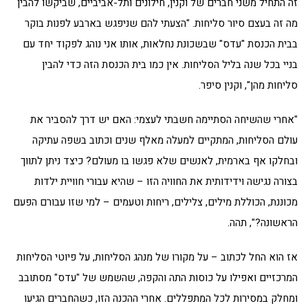
זה התחיל משני חברים של וקנין, חילונים ותל-אביביים, שביקשו להבין
מה זה בעצם סיור סליחות. "הצעתי להם שניפגש בארבע לפנות בוקר
בבית הכנסת "עדס" שבשכונת נחלאות, אותו אני נוהג לפקוד יחד עם
בניי בכל שנה בליל הסליחות. אין כמו בית הכנסת הזה כדי להבין
סליחות מהן", וקנין סיפר.
"אחרי שהשיחה הסתיימה חשבתי לעצמי: האם יש דרך להסביר את
עולם הסליחות, המתקיים למעלה מאלף שנים וכתוב בשפה עתיקה
ובחלקו אף בארמית, לאנשים שלא פגשו בו מעולם? כיצד ניתן לתווך
בצורה נגישה וידידותית את החוויה הזו – שהיא עבורי חוויית ילדות
מכוננת, הכוללת מילים, צלילים, ריחות וטעמים – למי שזו עבורם הפעם
הראשונה?", תהה.
אז הוא החל לכתוב – על מקורו של מנהג הסליחות, על פיוטי הסליחות
המרכזיים ואפילו על כוסות התה והקפה, שהשמש של "עדס" מסתובב
ומחלק במסירות לכל המתפללים. אחרי ההכנה הזו, כשהחברים הגיעו