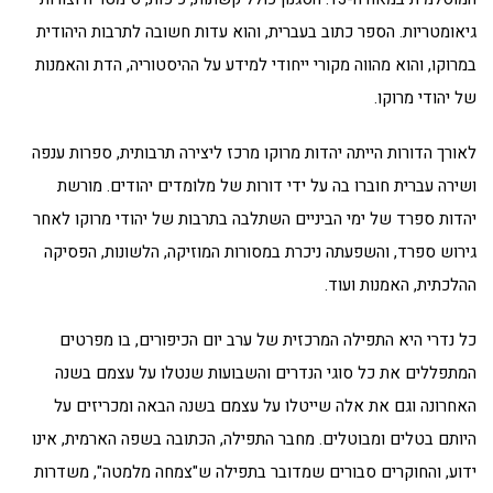
גיאומטריות. הספר כתוב בעברית, והוא עדות חשובה לתרבות היהודית
במרוקו, והוא מהווה מקורי ייחודי למידע על ההיסטוריה, הדת והאמנות
של יהודי מרוקו.
לאורך הדורות הייתה יהדות מרוקו מרכז ליצירה תרבותית, ספרות ענפה
ושירה עברית חוברו בה על ידי דורות של מלומדים יהודים. מורשת
יהדות ספרד של ימי הביניים השתלבה בתרבות של יהודי מרוקו לאחר
גירוש ספרד, והשפעתה ניכרת במסורות המוזיקה, הלשונות, הפסיקה
ההלכתית, האמנות ועוד.
כל נדרי היא התפילה המרכזית של ערב יום הכיפורים, בו מפרטים
המתפללים את כל סוגי הנדרים והשבועות שנטלו על עצמם בשנה
האחרונה וגם את אלה שייטלו על עצמם בשנה הבאה ומכריזים על
היותם בטלים ומבוטלים. מחבר התפילה, הכתובה בשפה הארמית, אינו
ידוע, והחוקרים סבורים שמדובר בתפילה ש"צמחה מלמטה", משדרות