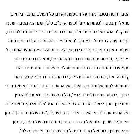
הסבר דומה בסגנון אחר על השפעת האדם על העולם כותב רבי חיים
מוואלזין בספרו
'נפש החיים'
[שער א, פ"ב, פ"ג] ושם הוא מסביר שכמו
שהקב"ה הוא בעל הכוחות כולם, שכולם תלויים בידו לשנותם ולסדרם,
כך בדמיון זה כביכול ברא הקב"ה את האדם והשליטו על רבבות כוחות
ועולמות אין מספר, ומסרם בידו של האדם שיהא הוא המנהיג אותם על
פי כל פרטי תנועות מעשיו ודבוריו ומחשבותיו, שאם הם טובים הם
מקיימים ונותנים כוח בכמה כוחות ועולמות עליונים ומוסיפים בהם
קדושה ואור, ואם הם רעים חלילה, הם מהרסים רחמנא ליצלן כמה
כוחות ועולמות עליונים הקדושים. על המעשה הטוב נאמר: "ואשים דברי
בפיך… לנטוע שמים ולייסד ארץ", ועל המעשה הרע נאמר: "מהרסיך
ומחריביך ממך יצאו". והכוח הזה של האדם הוא "צלם אלוקים" שבאדם.
ועל ההשפעה הזו של האדם אמרו במדרש [ילק"ש בשלח תשמג]: "בזמן
שישראל עושין רצונו של מקום מוסיפין כח וגבורה של מעלה, ובזמן
שאין עושין רצונו של מקום כביכול מתישין כח גדול של מעלה".