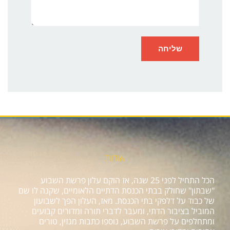
אודות
הכל התחיל לפני 25 שנה, אז הוקם עלון פרשת השבוע
"שבתון" שחולק בבתי הכנסת הדתיים הלאומיים, שקנה לו שם
של כבוד על דלפקי בתי הכנסת. מאז, העלון הפך לשבועון
המוביל בציבור הדתי, ומעבר לדברי תורה ומדורים קבועים
ומתחלפים על פרשת השבוע, נוספו כתבות מגזין, טורים