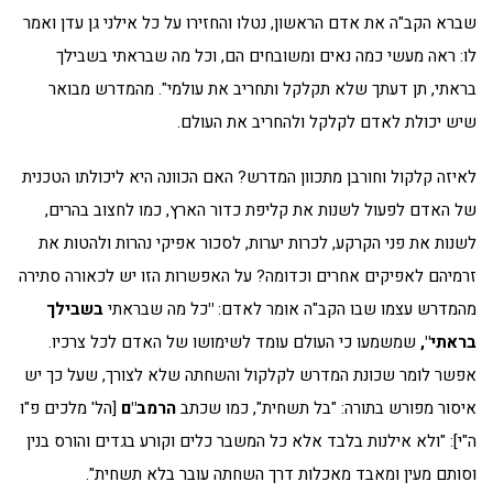
שברא הקב"ה את אדם הראשון, נטלו והחזירו על כל אילני גן עדן ואמר
לו: ראה מעשי כמה נאים ומשובחים הם, וכל מה שבראתי בשבילך
בראתי, תן דעתך שלא תקלקל ותחריב את עולמי". מהמדרש מבואר
שיש יכולת לאדם לקלקל ולהחריב את העולם.
לאיזה קלקול וחורבן מתכוון המדרש? האם הכוונה היא ליכולתו הטכנית
של האדם לפעול לשנות את קליפת כדור הארץ, כמו לחצוב בהרים,
לשנות את פני הקרקע, לכרות יערות, לסכור אפיקי נהרות ולהטות את
זרמיהם לאפיקים אחרים וכדומה? על האפשרות הזו יש לכאורה סתירה
מהמדרש עצמו שבו הקב"ה אומר לאדם:
"
כל מה שבראתי
בשבילך
בראתי",
שמשמעו כי העולם עומד לשימושו של האדם לכל צרכיו.
אפשר לומר שכונת המדרש לקלקול והשחתה שלא לצורך, שעל כך יש
איסור מפורש בתורה: "בל תשחית", כמו שכתב
הרמב"ם
[הל' מלכים פ"ו
ה"י]: "ולא אילנות בלבד אלא כל המשבר כלים וקורע בגדים והורס בנין
וסותם מעין ומאבד מאכלות דרך השחתה עובר בלא תשחית".