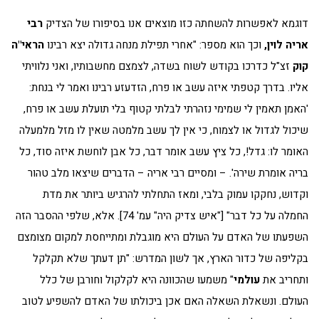
דוגמא לאפשרות להשחתה כזו מוצאים אנו בסיפורו של הצדיק
רבי
אריה לוין,
וכך הוא מספר: "אחרי תפילת מנחה גדולה יצא רבינו
הראי"ה
קוק
זצ"ל כדרכו בקודש לשוח בשדה, לצמצם מחשבותיו, ואני נלוויתי
אליו. בדרך קטפתי איזה עשב או פרח, הזדעזע רבינו ואמר לי בנחת:
'האמן תאמין לי שמימי נזהרתי לבלתי קטוף בלי תועלת עשב או פרח,
שיכול לגדול או לצמוח, כי אין לך עשב מלמטה שאין לו מזל מלמעלה
האומר לו: גדל!, כל ציץ עשב אומר דבר, כל אבן לוחשת איזה סוד, כל
בריה אומרת שירה'. – ומסיים רבי אריה – הדברים שיצאו מלב טהור
וקדוש, נחקקו עמוק בלבי, ומאז התחלתי להרגיש ביותר את מדת
החמלה על כל דבר" ["איש צדיק היה" עמ' 74]. אלא, שלפי ההסבר הזה
השפעתו של האדם על העולם היא מוגבלת ומתייחסת למקום מצומצם
בקליפה של כדור הארץ, אך לשון המדרש: "תן דעתך שלא תקלקל
ותחריב את
עולמי
" משמעו שהכוונה היא לקלקול וחורבן של כלל
העולם. ונשאלת השאלה האם אכן ביכולתו של האדם להשפיע לטוב