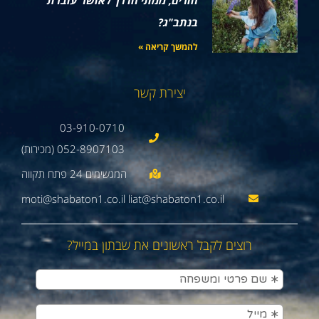
הורים, ממתי הדרך לאושר עוברת
בנתב"ג?
להמשך קריאה »
יצירת קשר
03-910-0710
052-8907103 (מכירות)
moti@shabaton1.co.il liat@shabaton1.co.il
רוצים לקבל ראשונים את שבתון במייל?