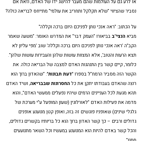
או לרע גם על העולמות שהם מעבר להישג ידו של האדם, וזאת אם
נסביר שהציווי "שלא תקלקל ותחריב את עולמי" מתייחס לבריאה כולה?
על הכתוב: "ראה אנכי נותן לפניכם היום ברכה וקללה"
מביא
הנצי"ב
בביאורו "העמק דבר" את המדרש האומר: "משעה שאמר
הקב"ה 'ראה אנכי נותן לפניכם היום ברכה וקללה' שוב 'מפי עליון לא
תצא הרעות והטוב', אלא המצוות עושות שלהן והעבירות עושות שלהן".
כלומר, קיים קשר בין התנהגות האדם למצבה של הבריאה כולה. את
הקשר הזה מסביר הרמח"ל בספרו
'דעת תבונות'
: "שהאדון ברוך הוא
רוצה שהאדם בעבודתו יתקן את כל
החסרונות שבבריאה
, ושיד האדם
תהא מגעת לכל העניינים הרמים שיהיו נפעלים ממעשי האדם", והוא
מדמה את פעילות האדם "לאורלוגין (שעון המופעל ע"י מערכת של
גלגלי שינים) שאופניו פוגשים זה בזה, ואופן קטן מנוענע אופנים
גדולים ורבים – כך קשר האדון ברוך הוא כל בריותיו בקשרים גדולים,
והכל קשר באדם להיות הוא המנוענע במעשיו וכל השאר מתנועעים
ממנו".