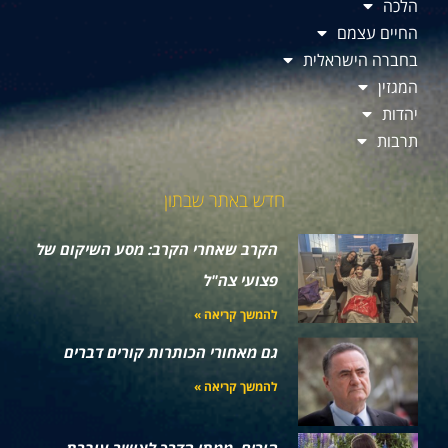
הלכה
החיים עצמם
בחברה הישראלית
המגזין
יהדות
תרבות
חדש באתר שבתון
הקרב שאחרי הקרב: מסע השיקום של
פצועי צה"ל
להמשך קריאה »
גם מאחורי הכותרות קורים דברים
להמשך קריאה »