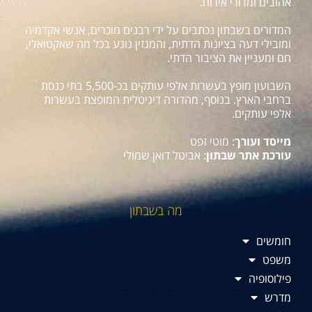
אהובים ומדורי אירוח.
המדורים בשבתון נכתבים על ידי רבנים מוכרים, אנשי אקדמיה
ומובילי דעה בציונות הדתית, והמגזין נוגע בכל מה שאקטואלי,
חם ומעניין את הציבור הדתי.
השבועון מופץ בעשרות אלפי עותקים בכ-5,500 בתי כנסת
ברחבי הארץ. בנוסף, מהדורה דיגיטלית המופצת בעשרות
אלפי עותקים.
מייסד ועורך
: מוטי זפט
עורכת אתר שבתון
: אביטל דואן שמולי
מה בשבתון
חומשים
משפט
פילוסופיה
מדרש