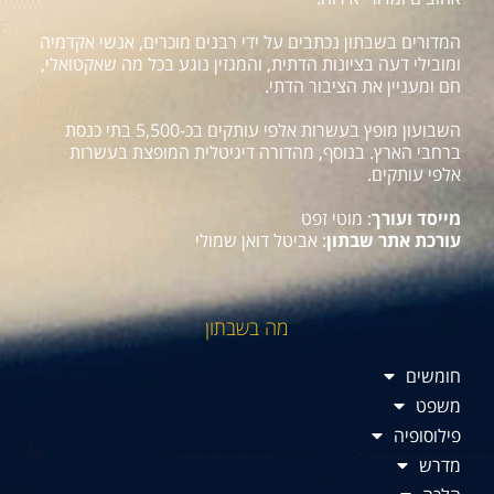
המדורים בשבתון נכתבים על ידי רבנים מוכרים, אנשי אקדמיה
ומובילי דעה בציונות הדתית, והמגזין נוגע בכל מה שאקטואלי,
חם ומעניין את הציבור הדתי.
השבועון מופץ בעשרות אלפי עותקים בכ-5,500 בתי כנסת
ברחבי הארץ. בנוסף, מהדורה דיגיטלית המופצת בעשרות
אלפי עותקים.
מייסד ועורך
: מוטי זפט
עורכת אתר שבתון
: אביטל דואן שמולי
מה בשבתון
חומשים
משפט
פילוסופיה
מדרש