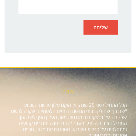
אודות
הכל התחיל לפני 25 שנה, אז הוקם עלון פרשת השבוע
"שבתון" שחולק בבתי הכנסת הדתיים הלאומיים, שקנה לו שם
של כבוד על דלפקי בתי הכנסת. מאז, העלון הפך לשבועון
המוביל בציבור הדתי, ומעבר לדברי תורה ומדורים קבועים
ומתחלפים על פרשת השבוע, נוספו כתבות מגזין, טורים
אהובים ומדורי אירוח.