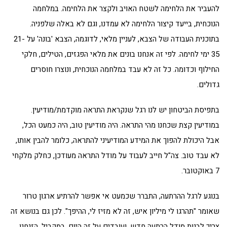
להעביר את הלחימה לשטח האויב ולקצר את הלחימה. במלחמה
הנוכחית, בייעד קיצור הלחימה לא עמדנו, וגם לא באלה שלפניה.
בתוכנית העבודה של הצבא, לעניין מלאי, לדוגמה, הצבא 'בונה' על 21-
35 ימי לחימה. לפי זה אנחנו בונים את מלאי הפגזים, הטילים, חלקי
החילוף וכדומה. כל זה לא עבד במלחמה הנוכחית, ונוצרו חוסרים
גדולים.
בתפיסת הביטחון יש לנו רגל שנקראת התראה מוקדמת/מודיעין.
במודיעין קצת שכחנו מהי התראה. היה מודיעין טוב, היה כמעט הכל,
אבל היכולת להפוך את המידע המודיעיני להתראה, כלומר להבין אותו,
לא עבד טוב. צה"ל חייב לעבוד על מודל התראה מעודכן, כחלק מלקחי
7 באוקטובר.
בנוגע לרגל ההרתעה, התברר שכמעט אי אפשר להרתיע ארגון טרור
שאומר "תהרגו לי מיליון איש, זה לא מזיז לי, ההיפך". לכן גם בנושא זה
צריך לבנות מודל הרתעה חדש, ועובדים על זה היום. במקביל, הזנחנו