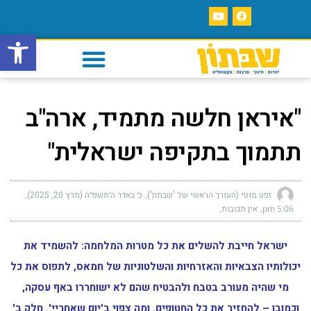
פתח סרגל
"איראן חלשה מתמיד, ארה"ב
תתמוך בתקיפה ישראלית"
זפט מוטי (העורך הראשי של 'שבתון')
כ׳ באדר ה׳תשפ״ה (מרץ 20, 2025)
5:06 pm
אין תגובות
ישראל חייבת להשלים את כל מטרות המלחמה: להשמיד את
יכולותיו הצבאיות והאזרחיות והשלטוניות של חמאס, לתפוס את כל
מי שהיה מעורב בטבח ולהבטיח שהם לא ישוחררו באף עסקה,
וכמובן – להחזיר את כל החטופים. ומה צפוי ב'יום שאחריי'. חלק ב'