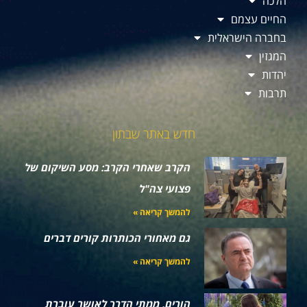
הלכה
החיים עצמם
בחברה הישראלית
המגזין
יהדות
תרבות
חדש באתר שבתון
הקרב שאחרי הקרב: מסע השיקום של
פצועי צה"ל
להמשך קריאה »
גם מאחורי הכותרות קורים דברים
להמשך קריאה »
הורים, ממתי הדרך לאושר עוברת