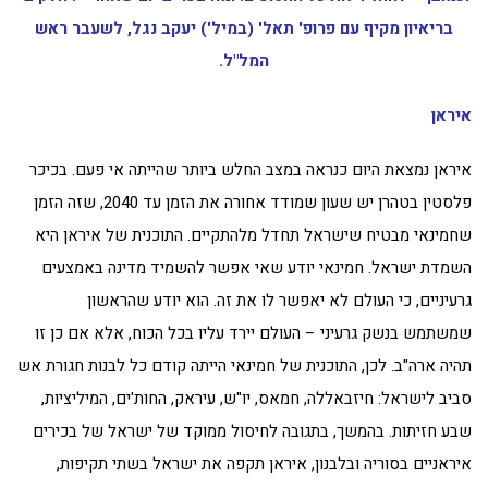
בריאיון מקיף עם פרופ' תאל' (במיל') יעקב נגל, לשעבר ראש
המל"ל.
איראן
איראן נמצאת היום כנראה במצב החלש ביותר שהייתה אי פעם. בכיכר
פלסטין בטהרן יש שעון שמודד אחורה את הזמן עד 2040, שזה הזמן
שחמינאי מבטיח שישראל תחדל מלהתקיים. התוכנית של איראן היא
השמדת ישראל. חמינאי יודע שאי אפשר להשמיד מדינה באמצעים
גרעיניים, כי העולם לא יאפשר לו את זה. הוא יודע שהראשון
שמשתמש בנשק גרעיני – העולם יירד עליו בכל הכוח, אלא אם כן זו
תהיה ארה"ב. לכן, התוכנית של חמינאי הייתה קודם כל לבנות חגורת אש
סביב לישראל: חיזבאללה, חמאס, יו"ש, עיראק, החות'ים, המיליציות,
שבע חזיתות. בהמשך, בתגובה לחיסול ממוקד של ישראל של בכירים
איראניים בסוריה ובלבנון, איראן תקפה את ישראל בשתי תקיפות,