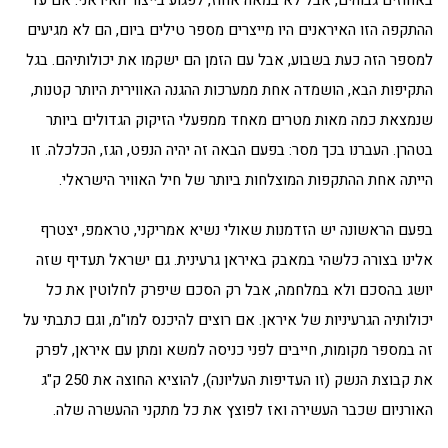
באחוזים גבוהים, אבל לא במאה אחוז, לפגוע בייצור האיראני. אם עד
ההתקפה הזו האיראנים היו מייצרים מספר טילים ביום, הם לא מגיעים
למספר הזה כעת בשבוע, אבל עם הזמן הם ישקמו את יכולותיהם. בגל
התקיפות הבא, הושמדה אחת ממערכות ההגנה האווירית היותר קטנות,
שנמצאת כמה מאות מטרים מאחד ממפעלי הזיקוק הגדולים ביותר
בטהרן. העברנו בכך מסר: בפעם הבאה זה יהיה הנפט, הגז, הכלכלה. זו
הייתה אחת ההתקפות המוצלחות ביותר של חיל האוויר הישראלי.
בפעם הראשונה יש הזדמנות שאולי נשיא אמריקני, טראמפ, יצטרף
אלינו בצורה כלשהי במאבק באיראן גרעינית. גם ישראל תעדיף שזה
יושג בהסכם ולא במלחמה, אבל רק הסכם שיפרק לחלוטין את כל
יכולותיה הגרעיניות של איראן. אם רוצים להיכנס למו"מ, וגם כתבתי על
זה במספר מקומות, חייבים לפני כניסה למשא ומתן עם איראן, לפרק
את קבוצת הנשק (זו העדיפות העליונה), להוציא החוצה את 250 ק"ג
האורניום שכבר העשירה ואז לפוצץ את כל מתקני ההעשרה שלה.