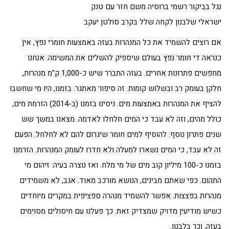
נגל בביקור רשמי ברוסיה משם חזר עם טנק
ישראלי שלבנון לקחה שלל בקרב סולטן יעקב
אם רוצים להשמיד את כל המנהרות בעזה באמצעות חומרי נפץ, אין
כנראה די חומר נפץ בעולם שיספיק להשלים את המשימה. אנחנו
מחפשים פתרונות אחרים. בעזה התברר שיש כ-1,000 ק"מ מנהרות,
חלקן בעומק רב ובשלוש קומות. זה סיפור מאתגר. בזמנו, היו מי שחשבו
להציף את המנהרות באמצעות מים. ניסינו בזמנו (ב-2014) הזרמת מים,
כולל מהים, וזה לא עבד כי המים חלחלו לאדמה. מצאנו במשך שש
שנים פתרון נוסף: להוסיף למים חומר שיגרום להם לא לחלחל. הפעם
זה לא עבד, כי המים נשארו למעלה ולא חדרו לעומק המנהרות. הזרמנו
בזמנו כ-100 מיליון קוב מים של מי מלח. ואז נוצרה בעיה: זיהום מי
התהום. כפי שאתם מבינים, הנושא מורכב מאוד. אגב, לא משמידים
מנהרות בפצצות. אפשר להשמיד מנהרה ספציפית במקרים מיוחדים
כשיש מודיעין מדויק שמצדיק זאת. כך פעלנו עם חיסולים מסוימים
בעזה, וכך בלבנון.