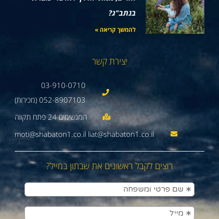
בנתב"ג?
להמשך קריאה »
יצירת קשר
03-910-0710
052-8907103 (מכירות)
moti@shabaton1.co.il liat@shabaton1.co.il
רוצים לקבל ראשונים את שבתון במייל?