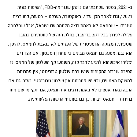
ב-2021, בספר שכתבתי עם ג'ונתן שנזר מה-FDD, "העימות בעזה
2021", וגם לאחר מכן, עד 7 באוקטובר, הערכנו – בטעות, כמו רבים
וטובים – שחמאס לא באמת רוצה מלחמה עם ישראל, אבל שמלחמה
עלולה לפרוץ בכל רגע. בדיעבד, בחלק הזה של כוונותיהם כמובן
שטעיתי. המצוקה ההומניטרית של העזתים לא כואבת לחמאס, להיפך,
הוא נבנה ממנה. גם חמאס מבינים כי פתרון הסכסוך, אם הצדדים
יצליחו איכשהוא להגיע לדבר כזה, משמעו קץ השלטון של חמאס. זו
הסיבה שברוב המקומות שיש בהם שלטון טרוריסטי, אין פתרונות
למצוקת האנשים, וכשיש פתרונות אין שלטון טרוריסטי. בעזה, גם אם
הרבה מאוד אנשים לא באמת רוצים את חמאס, אם יתקיימו שם מחר
בחירות – חמאס ייבחר. כך גם בשטחי הרשות הפלשתינית.