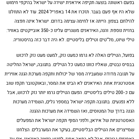
בפעם ראשונה בוצעה תקיפה איראנית ישירה על ישראל בהיקפי חימוש
שלא היו אף פעם בעבר. תזכרו את 14 באפריל 2024. עוד לא התחלנו
להילחם בצפון. הייתה אז לחימה עצימה בדרום. ישראל אינה חפצה
בחזית נוספת. והנה, האיראנים משגרים עלינו כ-350 אובייקטים באוויר:
טילי שיוט, מל"טים וטילים בליסטיים. לא היה דבר כזה בהיסטוריה.
בפועל, הטילים האלה לא גרמו כמעט נזק, למעט מעט נזק לרכוש
בבסיס נבטים, שאליו כוונו כמעט כל הטילים. בתגובה, ישראל החליטה
על תגובה מדודה שמעבירה מסר של יכולות ותקפה מערכת הגנה אווירית
אסטרטגית אחת. האיראנים לא הבינו את המסר, ובאוקטובר תקפו שוב
עם כ-200 טילים בליסטיים. הפעם הטילים גרמו יותר נזק לרכוש, אבל
ללא נפגעים. בתגובה תקפה ישראל במספר גלים, השמידה מערכות
הגנה בדרך של המטוסים, ואז השמידה את מערכות ההגנה
האסטרטגיות של איראן, ולפני הסוף תקפה ישראל את המפעלים
שמייצרים את הטילים הבליסטיים, בעיקר את המערבלים. הצלחנו