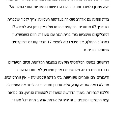
יהיה פתרון כלשהו. ומה קרה עם הדרישות הסעודיות אחרי המלחמה?
ברית ההגנה עם ארה"ב נשארה בעדיפות העליונה. צריך לזכור שלברית
כזו צריך 67 סנטורים. בתקופת כהונתו של ביידן ניתן היה למצוא 17
רפובליקנים שיצביעו בעד ברית הגנה עם סעודיה. היום כשהשלטון
בארה"ב התחלף, אין סיכוי גבוה למצוא 17 חברי קונגרס דמוקרטים
שיתמכו בברית זו.
דרישתם בנושא הפלסטיני הוקצנה בעקבות המלחמה, וכיום הסעודים
כבר דורשים מדינה פלסטינית באופן מפורש, לא סתם הצהרות
ודיבורים. הם אומרים מפורשות: בלי מדינה פלסטינית – אין נורמליזציה.
אני לא רואה את זה קורה, אלא אם כן נתניהו ירצה לפזר את הממשלה
וללכת לבחירות. בעניין הדרישה הסעודית להעשרת הגרעין, הם כנראה
קצת התגמשו ומוכנים שזה יהיה על אדמת ארה"ב תחת דגל סעודי .