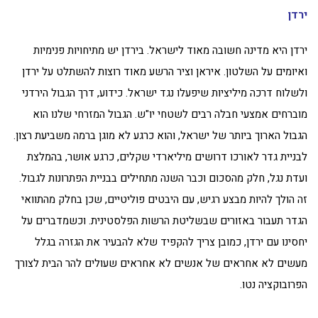
ירדן
ירדן היא מדינה חשובה מאוד לישראל. בירדן יש מתיחויות פנימיות
ואיומים על השלטון. איראן וציר הרשע מאוד רוצות להשתלט על ירדן
ולשלוח דרכה מיליציות שיפעלו נגד ישראל. כידוע, דרך הגבול הירדני
מוברחים אמצעי חבלה רבים לשטחי יו"ש. הגבול המזרחי שלנו הוא
הגבול הארוך ביותר של ישראל, והוא כרגע לא מוגן ברמה משביעת רצון.
לבניית גדר לאורכו דרושים מיליארדי שקלים, כרגע אושר, בהמלצת
ועדת נגל, חלק מהסכום וכבר השנה מתחילים בבניית הפתרונות לגבול.
זה הולך להיות מבצע רגיש, עם היבטים פוליטיים, שכן בחלק מהתוואי
הגדר תעבור באזורים שבשליטת הרשות הפלסטינית. וכשמדברים על
יחסינו עם ירדן, כמובן צריך להקפיד שלא להבעיר את הגזרה בגלל
מעשים לא אחראים של אנשים לא אחראים שעולים להר הבית לצורך
הפרובוקציה נטו.