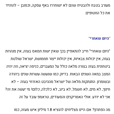
מעורב בטבח ולהבטיח שהם לא ישוחררו באף עסקה, וכמובן – להחזיר
את כל החטופים.
"היום שאחרי"
"היום שאחרי" חייב להתאפיין בכך שאין ישות חמאס בעזה, אין מנהרות
בעזה, אין יכולות צבאיות, אין יכולות ייצור תחמושת, ישראל שולטת
ביטחונית בעזה בצורה מלאה כולל על המעברים, כניסה יציאה, וזה יהיה
המצב במאה השנים הבאות. בדיוק כמו שנעשה עשרות שנים ביהודה
ובשומרון. התנתקות מלאה של ישראל מההיבט האזרחי בעזה – לא
חינוך, לא מים, לא חשמל, לא ביוב, לא כלכלה, כלום! מי יעשה את זה?
אני לא יודע. אולי האמריקנים והסעודים, טראמפ עובד על זה.
מה הפתרון? אם היינו מצליחים להוציא 1.8 מיליון איש מעזה, כמו