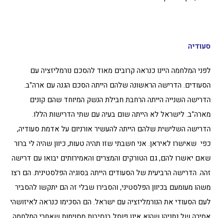
סעודיה
לפני המלחמה היינו כנראה קרובים מאוד להסכם נורמליזציה עם
הסעודים. הדרישה הראשונה שלהם הייתה הסכם הגנה עם ארה"ב.
הדרישה השנייה הייתה הרחבת חבילת הנשק המיוחד שהם קונים
מארה"ב. לישראל לא הייתה שום בעיה עם שתי הדרישות הללו.
הדרישה השלישית שלהם הייתה להעשיר אורניום על אדמת סעודיה,
כפי שאישרו לאיראן. אני חשבתי שזו תהיה טעות, כיוון שהיה לי ברור
שאם יאשרו להם, גם הטורקים והמצרים והאמירותים יבואו עם דרישה
זהה. הדרישה הרביעית של הסעודים הייתה בסוגיה הפלסטינית. הם רצו
משהו מעומעם בכיוון הפלסטיני, והסבירו שבלי זה הם יתקשו להסביר
לעם הסעודי את הנורמליזציה עם ישראל. הם הסכימו כנראה לאיזושהי
אמירה של נתניהו שהוא אינו פוסל בנסיבות מסוימות שאחרי המלחמה