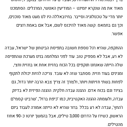
מאוד את מה שנקרא יומינט – המודיעין האנושי, המרגלים. הסתמכנו
יותר מדי על טכנולוגיה וסייבר. בחיזבאללה היו לנו מעט מאוד סוכנים,
וכך גם בחמאס. קשה מאוד להיכנס לשם, אבל אם באמת רוצים
אפשר.
ההתקפה, שהיא רגל נוספת חשובה בתפיסת הביטחון של ישראל, עבדה
לא רע, אבל לא מספיק טוב. עוד לפני המלחמה בנינו מערכת שהתפיסה
שלה הייתה שאנחנו תוקפים בכל הכוח בחזית אחת או בחזית וחצי,
ומגינים בעוד חזית. מסתבר שזה לא עובד. צריכה להיות יכולת לתקוף
לפחות בשתי חזיתות ויותר, ולצורך זה צריך צבא הרבה יותר גדול, גם
בציוד וגם בכוח אדם. ההגנה עבדה חלקית. ההגנה הפיזית לא בדיוק
עבדה, ולעומתה ההגנה האקטיבית, כמו 'כיפת ברזל', 'שרביט קסמי'ם
ו'החץ', עבדה לא רע בכלל. ברור שהיא לא הייתה אמורה לעבוד ביום
הראשון, כשירו על הדרום 3,000 טילים, אבל בהמשך יורטו כ-90 אחוז
מהטילים.