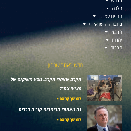
מדרש
הלכה
החיים עצמם
בחברה הישראלית
המגזין
יהדות
תרבות
חדש באתר שבתון
הקרב שאחרי הקרב: מסע השיקום של
פצועי צה"ל
להמשך קריאה »
גם מאחורי הכותרות קורים דברים
להמשך קריאה »