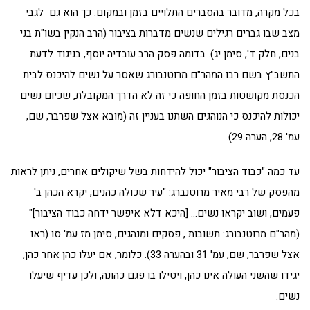
בכל מקרה, מדובר בהסברים התלויים בזמן ובמקום. כך הוא גם לגבי
מצב שבו גברים רגילים שנשים מדברות בציבור (הרב הנקין בשו"ת בני
בנים, חלק ד', סימן יג). בדומה פסק הרב עובדיה יוסף, בניגוד לדעת
התשב"ץ בשם רבו המהר"ם מרוטנבורג שאסר על נשים להיכנס לבית
הכנסת מקושטות בזמן החופה כי זה לא הדרך המקובלת, שכיום נשים
יכולות להיכנס כי הנוהגים השתנו בעניין זה (מובא אצל שפרבר, שם,
עמ' 28, הערה 29).
עד כמה "כבוד הציבור" יכול להידחות בשל שיקולים אחרים, ניתן לראות
מהפסק של רבי מאיר מרוטנברג: "עיר שכולה כהנים, יקרא הכהן ב'
פעמים, ושוב יקראו נשים… [היכא דלא איפשר ידחה כבוד הציבור]"
(מהר"ם מרוטנבורג: תשובות , פסקים ומנהגים, סימן מז עמ' סו (ראו
אצל שפרבר, שם, עמ' 31 ובהערה 33). כלומר, אם יעלו כהן אחר כהן,
יגידו שהשני העולה אינו כהן, ויטילו בו פגם כהונה, ולכן עדיף שיעלו
נשים.