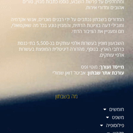
ומתחלפים על פרשת השבוע, נוספו כתבות מגזין, טורים
אהובים ומדורי אירוח.
המדורים בשבתון נכתבים על ידי רבנים מוכרים, אנשי אקדמיה
ומובילי דעה בציונות הדתית, והמגזין נוגע בכל מה שאקטואלי,
חם ומעניין את הציבור הדתי.
השבועון מופץ בעשרות אלפי עותקים בכ-5,500 בתי כנסת
ברחבי הארץ. בנוסף, מהדורה דיגיטלית המופצת בעשרות
אלפי עותקים.
מייסד ועורך
: מוטי זפט
עורכת אתר שבתון
: אביטל דואן שמולי
מה בשבתון
חומשים
משפט
פילוסופיה