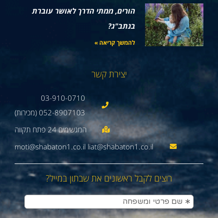
הורים, ממתי הדרך לאושר עוברת
בנתב"ג?
להמשך קריאה »
יצירת קשר
03-910-0710
052-8907103 (מכירות)
moti@shabaton1.co.il liat@shabaton1.co.il
רוצים לקבל ראשונים את שבתון במייל?