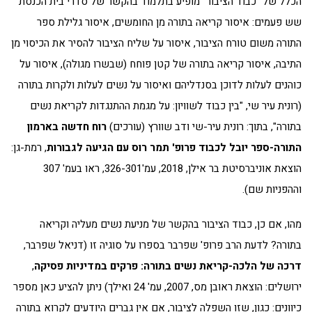
הכלל של "כבוד הציבור" מופיע בתלמוד בהקשר של סדרי בית הכנסת
שש פעמים: איסור קריאה בתורה מן החומשים, איסור גלילת ספר
התורה משום טורח הציבור, איסור על שליח הציבור להסיר את הכיסוי מן
התיבה, איסור קריאה בתורה של קטן פוחח (שבשרו מגולה), איסור על
כוהנים לעלות לדוכן בסנדליהם ואיסור על נשים לעלות ולקרות בתורה
(רונית עיר שי, "בין כבוד לשוויון: על מגמת ההתנגדות לקריאת נשים
בתורה", בתוך: רונית עיר-שי ודב שוורץ (עורכים)
רוח חדשה בארמון
התורה-ספר יובל לכבוד פרופ' תמר רוס עם הגיעה לגבורות
, רמת-גן:
הוצאת אוניברסיטת בר אילן, 2018, עמ'326-301, ראו בעמ' 307
וההפניות שם).
מהו, אם כן, כבוד הציבור בהקשר של מניעת נשים מעליה וקריאה
בתורה? לדעת הרב פרופ' שפרבר בספרו על סוגיה זו (דניאל שפרבר,
דרכה של הלכה-קריאת נשים בתורה: פרקים במדיניות פסיקה
,
ירושלים: הוצאת ראובן מס, 2007, עמ' 24 ואילך) ניתן להציע כאן מספר
כיוונים: כגון, שזו השפלה לציבור, אם אין גברים היודעים לקרוא בתורה