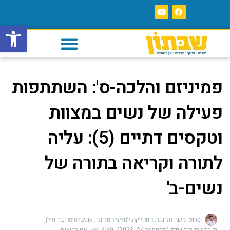
פתח סרגל
פמיניזם והלכה-ס': השתתפות
פעילה של נשים במצוות
וטקסים דתיים (5): עליה
לתורה וקריאה בתורה של
נשים-ב'
פרופ' משה הלינגר, המחלקה למדעי המדינה, אוניברסיטה בר-אילן
4:49 pm