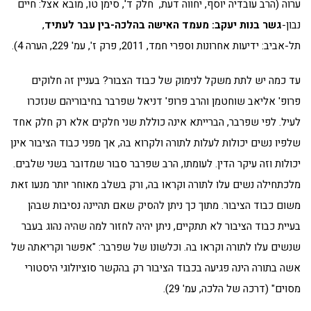
ערוה (הרב עובדיה יוסף, יחווה דעת, חלק ד', סימן טו, מובא אצל: חיים
נבון-
גשר בנות יעקב: מעמד האישה בהלכה-בין עבר לעתיד
,
תל-אביב: ידיעות אחרונות וספרי חמד, 2011, פרק ז', עמ' 229, הערה 4).
עד כמה יש לתת משקל לנימוק של כבוד הצבור? בעניין זה חלוקים
פרופ' אליאב שוחטמן והרב פרופ' דניאל שפרבר בחיבוריהם שנזכרו
לעיל. לפי שפרבר, הברייתא אינה כוללת שני חלקים אלא רק חלק אחד
שלפיו נשים יכולות לעלות לתורה ולקרוא בה, אך מפני כבוד הציבור אינן
יכולות וזה עיקר הדין. לעומתו, הרב שפרבר סבור שמדובר בשני שלבים.
מלכתחילה נשים עלו לתורה וקראו בה, ורק בשלב מאוחר יותר מנעו זאת
משום כבוד הציבור. מתוך כך ניתן להסיק שאם תהיינה נסיבות שבהן
בעיית כבוד הציבור לא תתקיים, ניתן יהיה לחזור למה שהיה נהוג בעבר
שנשים עלו לתורה וקראו בה. וכלשונו של שפרבר: "אפשר וקריאתה של
אשה בתורה הינה פגיעה בכבוד הציבור רק בהקשר סוציולוגי היסטורי
מסוים" (דרכה של הלכה, עמ' 29).