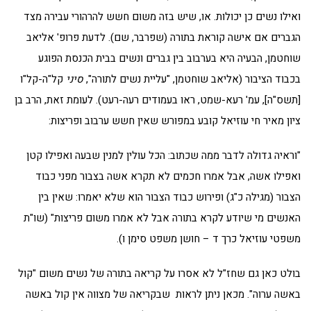
ואילו נשים כן יכולות. או, שיש בזה משום חשש להרהורי עבירה מצד
הגברים אם אישה קוראת בתורה (שפרבר, שם). לדעת פרופ' אליאב
שוחטמן, הבעיה היא בערבוב בין גברים ונשים בבית הכנסת הפוגע
בכבוד הציבור (אליאב שוחטמן, "עליית נשים לתורה",
סיני
קל"ה-קל"ו
[תשס"ה], עמ' רעא-שמט, ראו בעמודים רעה-רעט). לעומת זאת, הרב בן
ציון מאיר חי עוזיאל קובע במפורש שאין חשש ערבוב ופריצות:
"וראיה גדולה לדבר ממה שכתוב: הכל עולין למנין שבעה ואפילו קטן
ואפילו אשה, אבל אמרו חכמים לא תקרא אשה בצבור מפני כבוד
הצבור (מגילה כ"ג) ופירוש כבוד הצבור הוא שלא יאמרו: שאין בין
האנשים מי שיודע לקרא בתורה אבל לא אמרו משום פריצות" (שו"ת
משפטי עוזיאל כרך ד – חושן משפט סימן ו).
בולט כאן גם שחז"ל לא אסרו על קריאה בתורה של נשים משום "קול
באשה ערוה". מכאן ניתן לראות שבקריאה של מצווה אין קול באשה