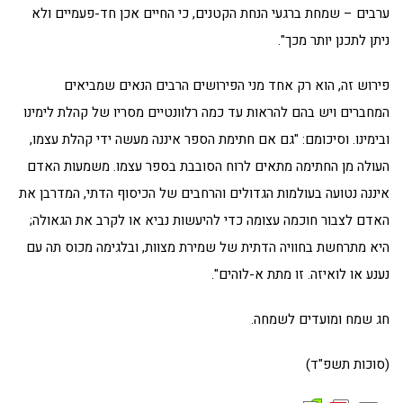
ערבים – שמחת ברגעי הנחת הקטנים, כי החיים אכן חד-פעמיים ולא
ניתן לתכנן יותר מכך".
פירוש זה, הוא רק אחד מני הפירושים הרבים הנאים שמביאים
המחברים ויש בהם להראות עד כמה רלוונטיים מסריו של קהלת לימינו
ובימינו. וסיכומם: "גם אם חתימת הספר איננה מעשה ידי קהלת עצמו,
העולה מן החתימה מתאים לרוח הסובבת בספר עצמו. משמעות האדם
איננה נטועה בעולמות הגדולים והרחבים של הכיסוף הדתי, המדרבן את
האדם לצבור חוכמה עצומה כדי להיעשות נביא או לקרב את הגאולה;
היא מתרחשת בחוויה הדתית של שמירת מצוות, ובלגימה מכוס תה עם
נענע או לואיזה. זו מתת א-לוהים".
חג שמח ומועדים לשמחה.
(סוכות תשפ"ד)