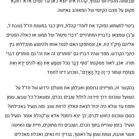
שבשונה מהפירוש הנפוץ, קהלת אינו יוצא כאן נגד נשים אלא דווקא
מקונן על מצבו הקיומי של המאוהב באישה.
ביטוי לתעתוע הפוקד את לומדי קהלת, ניתן כבר במשנת חז"ל (שבת ל,
ע"ב) שמצאו בדבריו החתרניים "דברי מינות" של ממש או כאלה הנוטים
אליהם (ויק"ר כח, א), ונסתפקו האם לגנוז אותו ולהימנע מהכללתו בין
כתבי הקודש, מפני שהיו דבריו גם "סותרים זה את זה" גם סותרים דברי
תורה. אכן, לאור מסקנתו "סוֹף דָּבָר הַכֹּל נִשְׁמָע אֶת הָאֱ-לֹהִים יְרָא וְאֶת
מִצְו‍ֹתָיו שְׁמוֹר כִּי זֶה כָּל הָאָדָם", הוכרע דינו לחסד.
בהקשר זה, מציינים גרוסמן ואבלמן את משלם הידוע של חז"ל על
השועל שנכנס דרך פירצה לזלול ענבים בכרם, ומשאכל כל שבעו, שמן
ותפח עד שלא היה יכול לצאת ונאלץ לרזות שוב. ומה הועיל באכילתו?
כשם שנכנס כחוש לכרם, כך יצא הימנו? אלא ש"קהלת אומר: הועיל גם
הועיל. בזמן שהיית בתוך הכרם, הענבים היו מתוקים, חיית עם האישה
אשר אהבת, שמת שמן על ראשך, בגדיך היו נאים, ואכלת מאכלים