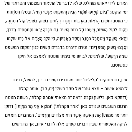
האדם לידי ייאוש מוחלט. שלא לדבר על התיאור העוצמתי והטראגי של
ימי הזקנה: "בַּיּוֹם שֶׁיָּזֻעוּ שֹׁמְרֵי הַבַּיִת וְהִתְעַוְּתוּ אַנְשֵׁי הֶחָיִל, וּבָטְלוּ הַטֹּחֲנוֹת
כִּי מִעֵטוּ, וְחָשְׁכוּ הָרֹאוֹת בָּאֲרֻבּוֹת. וְסֻגְּרוּ דְלָתַיִם בַּשּׁוּק בִּשְׁפַל קוֹל הַטַּחֲנָה,
וְיָקוּם לְקוֹל הַצִּפּוֹר, וְיִשַּׁחוּ כָּל בְּנוֹת הַשִּׁיר. גַּם מִגָּבֹהַּ יִרָאוּ וְחַתְחַתִּים בַּדֶּרֶךְ,
וְיָנֵאץ הַשָּׁקֵד וְיִסְתַּבֵּל הֶחָגָב וְתָפֵר הָאֲבִיּוֹנָה, כִּי הֹלֵךְ הָאָדָם אֶל בֵּית עוֹלָמוֹ
וְסָבְבוּ בַשּׁוּק הַסֹּפְדִים". וטרם דיברנו בדברים קשים כגון "מקום המשפט
שמה הרֶשַע", שלמגינת לב יש מי בימינו שנוטה לאמצם אל חיקו
כפשוטם.
אכן, גם פסוקים "קלילים" יותר מעוררים קושי רב. כך, למשל, בניגוד
ל"מצא אישה – מצא טוב" של ספר משלי (יח, כב), אומר קהלת
(ודווקא כאן, בלשון נקבה: "ראה זה מצאתי
אמרה
קהלת", בשונה מנוסח
תרגום השבעים שגורס כאן "אמר
ה
קהלת") "וּמוֹצֶא אֲנִי מַר מִמָּוֶת [=ודוק:
יותר מר ממות!] אֶת הָאִשָּׁה אֲשֶׁר הִיא מְצוֹדִים וַחֲרָמִים". המחברים רומזים
לזיקה האפשרית שבין דברים קשים אלה לדברי איוב, אך מדגישים