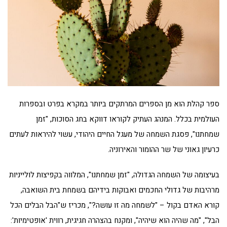
ספר קהלת הוא מן הספרים המרתקים ביותר במקרא בפרט ובספרות
העולמית בכלל. המנהג העתיק לקוראו דווקא בחג הסוכות, "זמן
שמחתנו", פסגת השמחה של מעגל החיים היהודי, עשוי להיראות לעתים
כרעיון גאוני של שר ההומור והאירוניה.
בעיצומה של השמחה הגדולה, "זמן שמחתנו", המלווה בקפיצות לולייניות
מרהיבות של גדולי החכמים ואבוקות בידיהם בשמחת בית השואבה,
קורא האדם בקול – "לשמחה מה זו עושה?", מכריז ש"הבל הבלים הכל
הבל", "מה שהיה הוא שיהיה", ומקנח בהצהרה חגיגית, רווית 'אופטימיות':