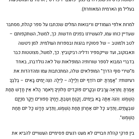
בעליל מן הארמית המאוחרת).
למרות אלפי העמודים וריבואות המלים שנכתבו על ספר קהלת, מסתבר
שעדיין כוחו עמו, להעשירנו בפנים חדשות. כך, למשל, השתקפותם –
לטב ולמוטב – של פסוקיו בהגות ובספרות העולמית. למן ניטשה
ונאבוקוב, ועד שייקספיר ודליה רביקוביץ. כך, למשל, מצוטטות כבר
בדברי המבוא לספר שורותיה המופלאות של לאה גולדברג, באחד
מ"שירי סוף הדרך" המופלאים שלה, המתכתבות עמו ומהדהדות את
רעיונותיו: "אָמַרְתָּ: יוֹם רוֹדֵף יוֹם וְלַיְלָה – לַיְלָה. הִנֵּה יָמִים בָּאִים – בְּלִבְּךָ
אָמַרְתָּ. וַתִּרְאֶה עֲרָבִים וּבְקָרִים פּוֹקְדִים חַלּוֹנֶיךָ וַיֹּאמַר: הֲלֹא אֵין חָדָשׁ תַּחַת
הַשֶׁמֶשׁ. וְהִנֵּה אַתָּה בָּא בַּיָּמִים, זָקַנְתָּ וְשַׂבְתָּ, וְיָמֶיךָ סְפוּרִים וְיָקָר מִנְיָנָם
שִׁבְעָתַיִם, וַתֵּדַע: כָּל יוֹם אַחֲרוֹן תַּחַת הַשְׁמֶשׁ, וַתֵּדַע: חָדָשׁ כָּל יוֹם תַּחַת
הַשֶׁמֶש".
בין פרקי קהלת חבויים לא מעט רגעים פסימיים העשויים להביא את