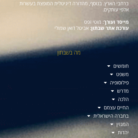
ברחבי הארץ. בנוסף, מהדורה דיגיטלית המופצת בעשרות
אלפי עותקים.
מייסד ועורך
: מוטי זפט
עורכת אתר שבתון
: אביטל דואן שמולי
מה בשבתון
חומשים
משפט
פילוסופיה
מדרש
הלכה
החיים עצמם
בחברה הישראלית
המגזין
יהדות