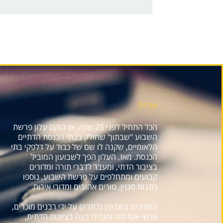
אודות
הכל התחיל לפני 25 שנה, אז הוקם עלון פרשת
השבוע "שבתון" שחולק בבתי הכנסת הדתיים
הלאומיים, שקנה לו שם של כבוד על דלפקי בתי
הכנסת. מאז, העלון הפך לשבועון המוביל
בציבור הדתי, ומעבר לדברי תורה ומדורים
קבועים ומתחלפים על פרשת השבוע, נוספו
כתבות מגזין, טורים אהובים ומדורי אירוח.
המדורים בשבתון נכתבים על ידי רבנים מוכרים,
אנשי אקדמיה ומובילי דעה בציונות הדתית,