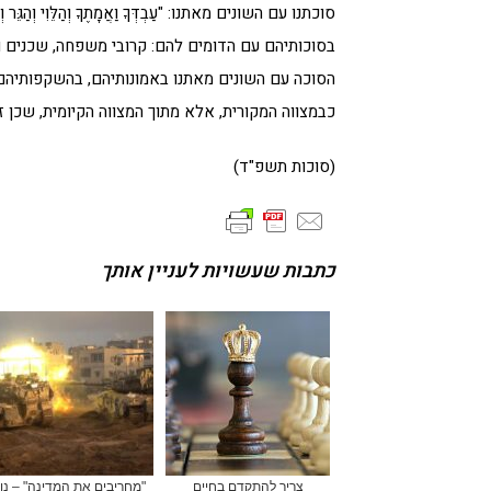
סוכתנו עם השונים מאתנו: "עַבְדְּךָ וַאֲמָתֶךָ וְהַלֵּוִי וְה
בסוכותיהם עם הדומים להם: קרובי משפחה, שכנים ו
הסוכה עם השונים מאתנו באמונותיהם, בהשקפותיהם
כבמצווה המקורית, אלא מתוך המצווה הקיומית, שכן זה
(סוכות תשפ"ד)
כתבות שעשויות לעניין אותך
צריך להתקדם בחיים
"מחריבים את המדינה" – נו,