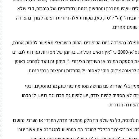
לים שיהיו מסבבין ומחפשין בגנות ובפרדסים ועל הנהרות, כדי שלא
בירה" (הל' יו"ט ו, כא). מקורות אלה היוו יתד ופינה לצורך בהפרדה
שונים אחרים.
ילה בהפרדה ביום הכיפורים. החוק הישראלי מאפשר לפסוק אחרת,
שכן הוא קובע בתיקון מס' 2 לחוק איסור הפליה… תשס"א-2000 כי "אין רואים הפליה… בקיומן של מסגרות נפרדות לגברים
 הספקת המוצר או השירות הציבורי…". תיקון זה נועד להחריג באופן
 לכאורה צידוק חוקי לאסור על הפרדות ומחיצות בבתי כנסת.
יין בלי הפרדה עם מחיצה מסוימת כפי שנקבע בפוסקים, וכפי
 לא מספיק להיות צודק, יש להיות גם חכם וגם רגיש. לו חכמו
להפחדה מגדרית.
 לכנסת, כל מי שלא היו חלק מהמגזר הדתי, החרדי או הערבי, נחשבו
כו את "הציבור הכללי" למגזר. הם המחישו למגזר זה את אשר יגורו
הציבור הכללי מתכווץ. אולם, השלב המשמעותי יותר התרחש