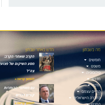
מה בשבתון
חדש באתר שבתון
הקרב שאחרי הקרב:
חומשים
מסע השיקום של פצועי
משפט
צה"ל
פילוסופיה
מדרש
להמשך קריאה »
הלכה
גם מאחורי הכותרות
החיים עצמם
קורים דברים
בחברה הישראלית
להמשך קריאה »
המגזין