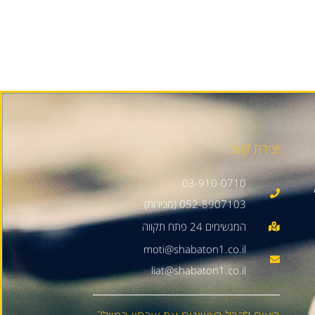
יצירת קשר
03-910-0710
052-8907103 (מכירות)
moti@shabaton1.co.il
liat@shabaton1.co.il