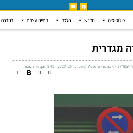
פילוסופיה
מדרש
הלכה
החיים עצמם
בחברה ה
ה מגדרית
ה ועבודה')
י״א בתשרי ה׳תשפ״ד (ספטמבר 26, 2023)
8:45 pm
אין תגובות