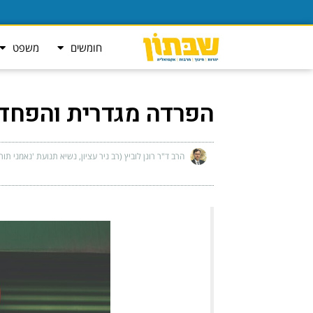
חומשים
משפט
הפרדה מגדרית והפחד
הרב ד"ר רונן לוביץ (רב ניר עציון, נשיא תנועת 'נאמני תור