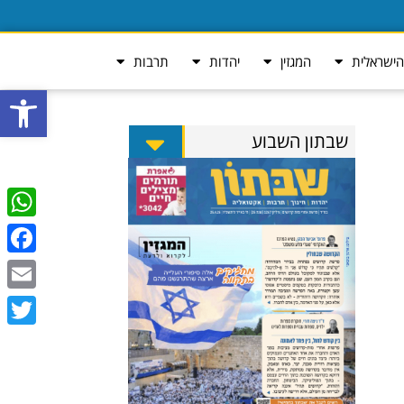
ישראלית
המגזין
יהדות
תרבות
פתח סרגל
שבתון השבוע
tsApp
ebook
Email
Twitter