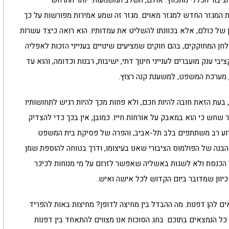
 המגזר החדש למגזר מאוים. מגזר זה שמע אמירות מפורשות על כך
 של כולם, אלא בכוונתו להשליט את עמדותיו. הוא רואה כיצד עשרות
לחן המחוקקים, בהם חוקים שמציעים שינויים בענייני הזכות לאפליה
בי ענק מועברים לענייני חינוך דתי, ישיבות, רבנות וכדומה, והוא עד
 מערכת המשפט, למשענת קנה רצוץ.
, בעת הזאת חובה להיות חכם, ולא פחות מכך להיות רגיש לתחושותיו
ר שחש כי הוא במאבק על אורחות חייו. כמובן, אין בכך כדי להצדיק
ירוע רב משתתפים בלב תל-אביב, והפרה של פסיקת בית המשפט
בנה של הפולמוס הציבורי שאנו בעיצומו, ודרך בטוחה להוספת שמן
 הכנסת ולא לשגות באשליה שאפשר לזרום על מי מנוחות לכיכר
 כיוון שמדובר ביום הקדוש לכל אישה ואיש.
אים להן דפנות. מה ההבדל בין מחיצה לדופן? מחיצות באות להפריד
 כל הנמצאים בתוכם. בחג הסוכות אנו מצווים להתאחד בין דפנות