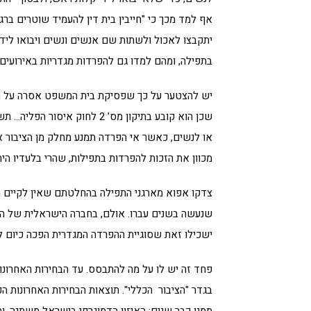
אף למד מכך כי "חייבין בית דין להעמיד שוטרים ברג
יתקבצו לאכול ולשתות שם אנשים ונשים ויבואו לידי ע
בתפילה, ומהם למדו גם להפרדות מגדריות באירועים 
יש להצטער על כך שפסיקת בית המשפט אסרה על תפ
או לנשים, כאשר אי הפרדה תמנע מחלק מן הציבור את
מכוון את הזכות להפרדות בתפילות, שהרי בלעדיו היה
צדקו אפוא מארגני התפילה בהחלטתם שאין לקיים מנ
שנעשה בשנים עברו. אולם, בחברה הישראלית של היום
ישכילו זאת שסוגיית ההפרדה המגדרית הפכה כיום 
פחד זה יש לו על מה להתבסס. עד הבחירות האחרונות
בגדר "הציבור הכללי". תוצאות הבחירות האחרונות הפ
ממנו כבר שנים: האיזון הדמוגרפי בישראל משתנה, ו