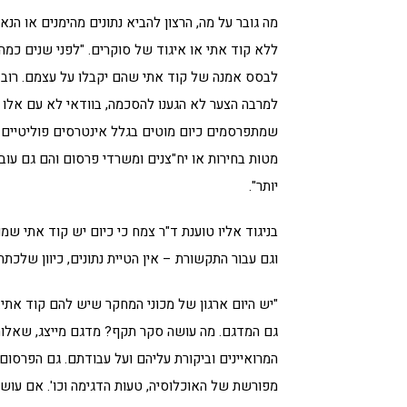
מה גובר על מה, הרצון להביא נתונים מהימנים או הנא
ללא קוד אתי או איגוד של סוקרים. "לפני שנים כמה 
לבסס אמנה של קוד אתי שהם יקבלו על עצמם. רוב הס
למרבה הצער לא הגענו להסכמה, בוודאי לא עם אלו 
שמתפרסמים כיום מוטים בגלל אינטרסים פוליטיים. 
מטות בחירות או יח"צנים ומשרדי פרסום והם גם עוב
יותר".
בניגוד אליו טוענת ד"ר צמח כי כיום יש קוד אתי ש
וגם עבור התקשורת – אין הטיית נתונים, כיוון שלכתח
"יש היום ארגון של מכוני המחקר שיש להם קוד אתי.
גם המדגם. מה עושה סקר תקף? מדגם מייצג, שאלות תק
המרואיינים וביקורת עליהם ועל עבודתם. גם הפרסום 
מפורשת של האוכלוסיה, טעות הדגימה וכו'. אם עושי