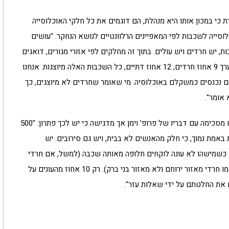
רת כי במכון אותו היא מנהלת, הם דוגמים את כל חלקי האוכלוסייה
סייה לשכבות לפי המאפיינים הרלוונטיים לנושא הנחקר. "עושים
ת, יש חרדים ויש עולים. בתוך זה מחלקים לפי אזורי מגורים, דואגים
לייצוג לפיי מגדר, גילאים ורמה דתית. הנתונים יהיו בערך 9 אחוז חרדים, 12 אחוז דתיים, כל השכבות האלה מיוצגות. אנחנו
ם נכנסים כמשקלם באוכלוסיה. מי שאומר שחרדים לא מיוצגים, כך
 אומר".
ביחס לטענה כי רק 20 אחוז משיבים בסקר, ד"ר צמח מסכימה עם דבריו של פרופ' וימן אך מדגישה כי יש לכך פתרון: "500
 באמת נמוך, כי חלק מהאנשים לא בבית, ויש גם סירובים. יש
שכבות, אז כשמישהו לא עונה לוקחים חלופה מאותה שכבה (למשל, אם חרדי
מאזור בני ברק לא ענה – לא יהיה מצב שידגמו במקומו חרדי מאזור ירוחם ולא מאזור בני ברק). רק 10 אחוז מהעונים על
את החלטתם על ידי שאלות עזר".