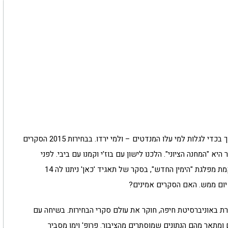
בתקופה זו אנו מוצאים עצמנו מידי ערב צמודים למסך בכדי לגלות למי עלו המנדטים – ולמי ירדו. בבחירות 2015 הסקרים
 "המחנה הציוני". הלכנו לישון עם בוז'י וקמנו עם ביבי. לפני
כשבוע, לאחר הכרזתם של השרים בנט ושקד על הקמת מפלגת "הימין החדש", בסקר של תאגיד 'כאן' ניתנו לה 14
ורת באוניברסיטת חיפה, חוקר את עולם סקרי הבחירות. בשיחה עם
 ומתאר מהם הנתונים שמוסתרים מהציבור. פרופ' וימן מסביר