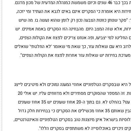
ד"ר מינה צמח, אחת הסוקרות הידועות בתחום, עוסקת בכך כבר 46 שנים וכיום משמשת כמנהלת המדעית של מכון מדגם.
בחירות היא אומרת כי הסקרים אינם באים לנבא את העתיד ומי יזכה,
 "סקר שנותן כוונות הצבעה נכון רק לזמן שהוא נעשה בו. מה שיש
רות, אלא שזה המצב היום. מהבחינה הזו הסקרים באמת אמינים. יש
 החליטו למי יצביעו, ופה אנחנו צריכים לפצח את הקולות הצפים,
לרוב היא עם שאלות עזר, כך שאת מי שאומר 'לא החלטתי' שואלים
בכל מערכת בחירות יש שאלות עזר אחרות לפצח את הקולות הצפים".
 היא שבסקרים הטלפוניים אחוזי המענה נמוכים ולא מיטיבים לייצג
אוכלוסיות רבות: "כ-80 אחוז מהאנשים מסרבים לענות. זה המספר שהסוקרים מסתירים ולא מדווחים עליו. יש אולי 20
אחוז שעונים. האם הם מייצגים את ה-80 אחוז שלא ענו? בהחלט לא. גם בתוך ה-20 אחוז שעונים יש 35 אחוז שעונים
'מתלבט' או 'לא החלטתי', שזו קבוצה גדולה. צריך להבין שאותם 35 אחוז מכשילים את הסקרים כי בבחירות חלק גדול
סיות בישראל אינן מיוצגות טוב בסקרים הטלפוניים והאינטרנטיים,
לקים ניכרים באוכלוסייה לא משתתפים בסקרים הללו".