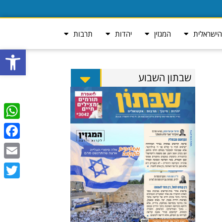
ישראלית
המגזין
יהדות
תרבות
פתח סרגל
שבתון השבוע
tsApp
ebook
Email
Twitter