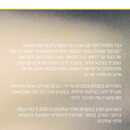
אודות
הכל התחיל לפני 25 שנה, אז הוקם עלון פרשת השבוע
"שבתון" שחולק בבתי הכנסת הדתיים הלאומיים, שקנה לו שם
של כבוד על דלפקי בתי הכנסת. מאז, העלון הפך לשבועון
המוביל בציבור הדתי, ומעבר לדברי תורה ומדורים קבועים
ומתחלפים על פרשת השבוע, נוספו כתבות מגזין, טורים
אהובים ומדורי אירוח.
המדורים בשבתון נכתבים על ידי רבנים מוכרים, אנשי אקדמיה
ומובילי דעה בציונות הדתית, והמגזין נוגע בכל מה שאקטואלי,
חם ומעניין את הציבור הדתי.
השבועון מופץ בעשרות אלפי עותקים בכ-5,500 בתי כנסת
ברחבי הארץ. בנוסף, מהדורה דיגיטלית המופצת בעשרות
אלפי עותקים.