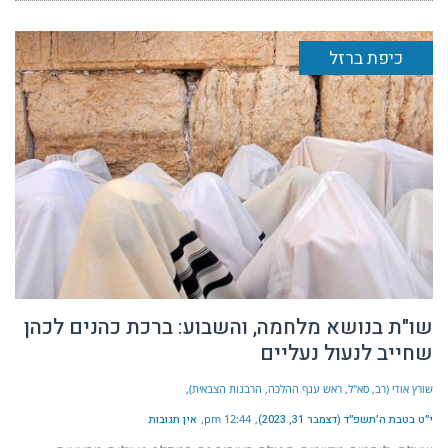
כיפת ברזל
שו"ת בנושא מלחמה, והשבוע: ברכת כהנים לכהן
שחייב לנעול נעליים
שורץ אודי (רב, סא"ל, ראש ענף ההלכה, הרבנות הצבאית)
י״ט בטבת ה׳תשפ״ד (דצמבר 31, 2023)
12:44 pm
אין תגובות