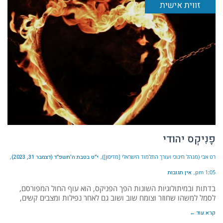
זווית אישית
פֶנִיקְס יהודי
רט אבי (מנהל חינוכי ועורך התלמוד הישראלי [מדיסון])
י״ט בטבת ה׳תשפ״ד (דצמבר 31, 2023)
1:05 pm
אין תגובות
בדתות ובמיתולוגיות השונות הפך הפניקס, הוא עוף החול המפורסם,
לסמל למשהו שחוזר וצומח שוב ושוב גם לאחר נפילות ומצבים קשים,
קרא עוד ←