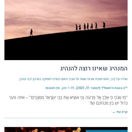
המנהיג שאינו רוצה להנהיג
שרלו יובל (רב, ראש ישיבת אורות שאול תל אביב וראש המרכז לאתיקה בארגון רבני צהר)
י״ט בטבת ה׳תשפ״ד (דצמבר 31, 2023)
1:19 pm
אין תגובות
"מִי אָנֹכִי כִּי אֵלֵךְ אֶל פַּרְעֹה וְכִי אוֹצִיא אֶת בְּנֵי יִשְׂרָאֵל מִמִּצְרָיִם" – איזה פער
גדול יש בין מנהיגם של
קרא עוד ←