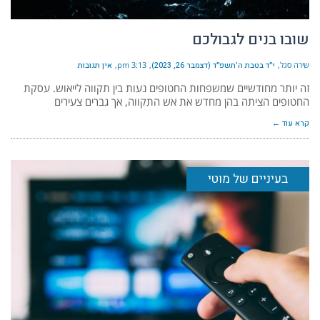
שובו בנים לגבולכם
שירה סגל
י״ד בטבת ה׳תשפ״ד (דצמבר 26, 2023)
3:13 pm
אין תגובות
זה יותר מחודשיים שמשפחות החטופים נעות בין תקווה לייאוש. עסקת
החטופים הציתה בהן מחדש את אש התקווה, אך גברים צעירים
קרא עוד ←
בעיניים של מוטי