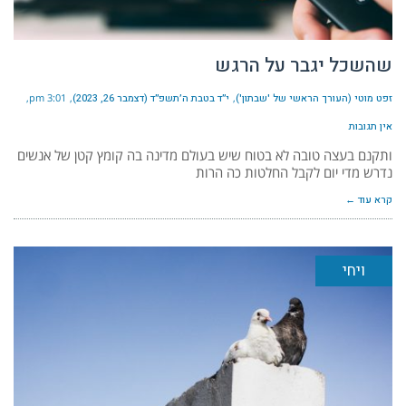
שהשכל יגבר על הרגש
זפט מוטי (העורך הראשי של 'שבתון')
י״ד בטבת ה׳תשפ״ד (דצמבר 26, 2023)
3:01 pm
אין תגובות
ותקנם בעצה טובה לא בטוח שיש בעולם מדינה בה קומץ קטן של אנשים
נדרש מדי יום לקבל החלטות כה הרות
קרא עוד ←
ויחי