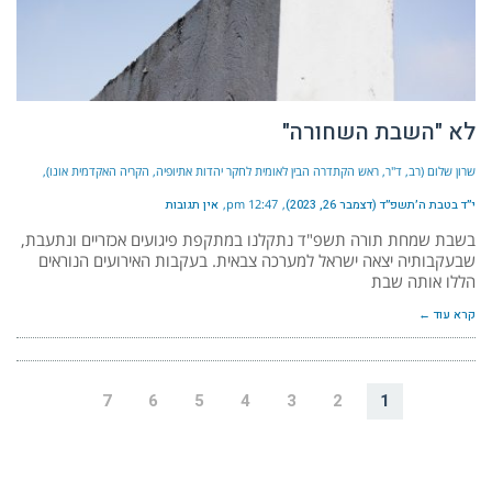
לא "השבת השחורה"
שרון שלום (רב, ד"ר, ראש הקתדרה הבין לאומית לחקר יהדות אתיופיה, הקריה האקדמית אונו)
י״ד בטבת ה׳תשפ״ד (דצמבר 26, 2023)
12:47 pm
אין תגובות
בשבת שמחת תורה תשפ"ד נתקלנו במתקפת פיגועים אכזריים ונתעבת,
שבעקבותיה יצאה ישראל למערכה צבאית. בעקבות האירועים הנוראים
הללו אותה שבת
קרא עוד ←
7
6
5
4
3
2
1