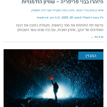
היזהרו בבני פריפריה – שוויון הזדמנויות
אלישי בן יצחק (עו"ד ומגשר, מרצה במרכז האקדמי 'שערי מדע ומשפט')
ט״ז בטבת ה׳תשפ״ד (דצמבר 28, 2023)
6:42 pm
אין תגובות
פרשת ויחי החותמת את ספר בראשית, מקפלת בתוכה את רגעיו
האחרונים של יעקב, אחרון האבות, עם בניו שנים עשר השבטים.
קרא עוד ←
המגזין