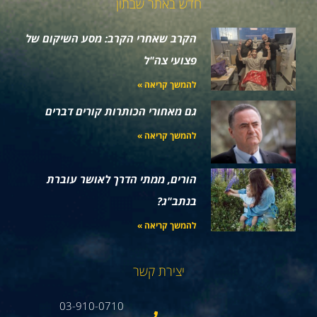
חדש באתר שבתון
הקרב שאחרי הקרב: מסע השיקום של
פצועי צה"ל
להמשך קריאה »
גם מאחורי הכותרות קורים דברים
להמשך קריאה »
הורים, ממתי הדרך לאושר עוברת
בנתב"ג?
להמשך קריאה »
יצירת קשר
03-910-0710