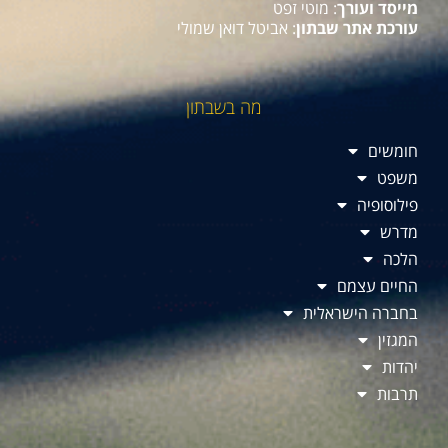
מייסד ועורך
: מוטי זפט
עורכת אתר שבתון
: אביטל דואן שמולי
מה בשבתון
חומשים
משפט
פילוסופיה
מדרש
הלכה
החיים עצמם
בחברה הישראלית
המגזין
יהדות
תרבות