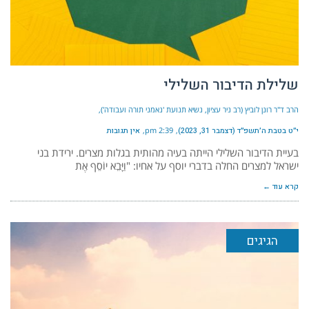
שלילת הדיבור השלילי
הרב ד"ר רונן לוביץ (רב ניר עציון, נשיא תנועת 'נאמני תורה ועבודה')
י״ט בטבת ה׳תשפ״ד (דצמבר 31, 2023)
2:39 pm
אין תגובות
בעיית הדיבור השלילי הייתה בעיה מהותית בגלות מצרים. ירידת בני
ישראל למצרים החלה בדברי יוסף על אחיו: "וַיָּבֵא יוֹסֵף אֶת
קרא עוד ←
הגיגים