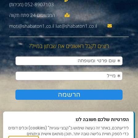
052-8907103 (מכירות)
moti@shabaton1.co.il liat@shabaton1.co.il
רוצים לקבל ראשונים את שבתון במייל?
הפרטיות שלכם חשובה לנו
לידיעתכם, באתר זה נעשה שימוש ב"קבצי עוגיות" (cookies) וכלים דומים
כדי לספק חוויית גלישה טובה יותר, תוכן מותאם אישית וניתוחים
תנאי שימוש ומדיניות פרטיות