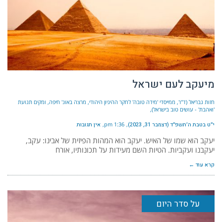
מיעקב לעם ישראל
חזות גבריאל (ד"ר, ממייסדי 'מידה טובה' לחקר ההיגיון היהודי, מרצה באונ' חיפה, ומקים תנועת
'ואהבת' - עושים טוב בישראל)
י״ט בטבת ה׳תשפ״ד (דצמבר 31, 2023)
1:36 pm
אין תגובות
יעקב הוא שמו של האיש. יעקב הוא המהות הפיזית של אבינו: עקב,
יעקבנו ועקביות. הטיות השם מעידות על תכונותיו, אורח
קרא עוד ←
על סדר היום