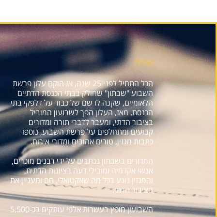
אודות
הכל התחיל לפני 25 שנה, אז הוקם עלון פרשת
השבוע "שבתון" שחולק בבתי הכנסת הדתיים
הלאומיים, שקנה לו שם של כבוד על דלפקי בתי
הכנסת. מאז, העלון הפך לשבועון המוביל
בציבור הדתי, ומעבר לדברי תורה ומדורים
קבועים ומתחלפים על פרשת השבוע, נוספו
כתבות מגזין, טורים אהובים ומדורי אירוח.
המדורים בשבתון נכתבים על ידי רבנים מוכרים,
אנשי אקדמיה ומובילי דעה בציונות הדתית,
והמגזין נוגע בכל מה שאקטואלי, חם ומעניין את
הציבור הדתי.
השבועון מופץ בעשרות אלפי עותקים בכ-5,500