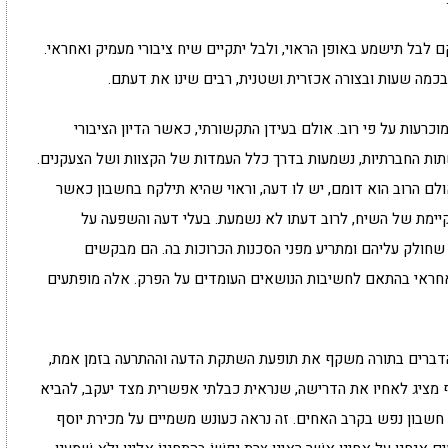
 לבל תישמע באופן הראוי, ולבל יתקיים שיח ציבורי מעמיק ואחראי.
בכמה שעות ובצורה אכזרית ושטנית, רבים שינו את דעתם.
וכרעות על פי רוב. אולם בעידן התקשורתי, כאשר הדיון הציבורי
תות החברתיות, נשמעות בדרך כלל העמדות של הקצוות ושל הצעקנים.
לם הרוב הוא דומם, יש לו דעה, וראוי שהיא תילקח בחשבון כאשר
קיימת של השיח, לרוב דעתו לא נשמעת. בעלי דעה והשפעה על
ולק עליהם ומתריע מפני הסכנות הכרוכות בה. הם מבקשים
אחראי בהתאם לחשיבות הנושאים העומדים על הפרק. אלה מופתעים
 הדברים בתורה משקף את תופעת השתקת הדעה וההתרעה בזמן אמת,
מציג לאחיו את הדרישה, שנראית כבלתי אפשרית מצד יעקב, להביא
ר חשבון נפש בקרב האחים. זה נראה כעונש משמיים על מכירת יוסף