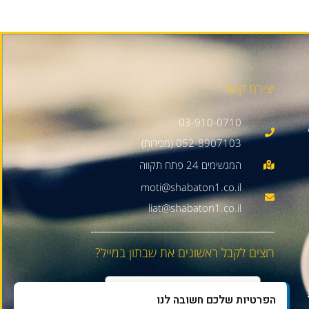
יצירת קשר
03-910-0710
052-8907103 (מכירות)
moti@shabaton1.co.il
liat@shabaton1.co.il
רוצים לקבל ראשונים את שבתון במייל?
הפרטיות שלכם חשובה לנו