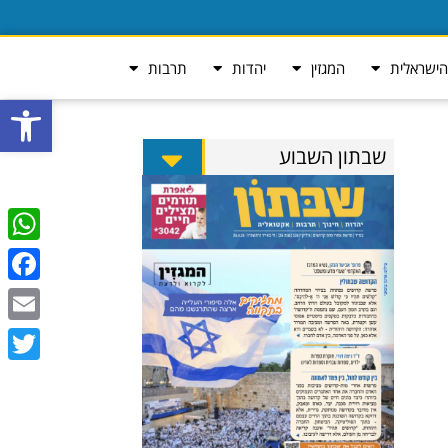
ישראלית
המגזין
יהדות
תרבות
פתח סרגל
שבתון השבוע
tsApp
ebook
Email
Twitter