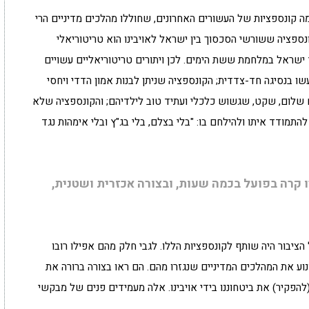
 קונספציות של העשורים האחרונים, שחוללו מהלכים מדיניים הרי
ספציה ששורשי הסכסוך בין ישראל לאויבינו הוא טריטוריאלי
 ישראל במלחמת ששת הימים. לכן ויתורים טריטוריאליים עשויים
שו בנסיגה חד-צדדית; הקונספציה שניתן לבנות אמון הדדי ויחסי
ם שלום, שקט, שגשוש כלכלי ועתיד טוב לילדיהם; והקונספציה שלא
התמודד איתו ולהילחם בו: "בלי בצלם, בלי בג"ץ ובלי אימהות נגד
 קרה בפועל בכמה שעות, ובצורה אכזרית ושטנית,
הציבור היה שותף לקונספציות הללו. לגבי חלק מהם אפילו רובו
נוע את המהלכים המדיניים שנגזרו מהם. הם ראו בצורה ברורה את
פקיר) את ביטחוננו בידי אויבינו. אלה מעמידים פנים של מבקשי