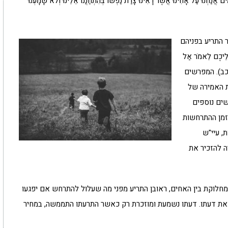
נוּ עַל אָחִינוּ אֲשֶׁר רָאִינוּ צָרַת נַפְשׁוֹ בְּהִתְחַנֲנוֹ אֵלֵינוּ וְלֹא שָׁמָעְנוּ
 התריע בפניהם
ֲלֵיכֶם לֵאמֹר אַל
" (שם כב). המפרשים
ת האמירה של
שים נוספים
בזמן ההתרחשות
, עיי"ש
ה להזכיר את
וקת בין האחים, ראובן התריע מפני מה שעלול להתרחש אם יפגעו
 את דעתו. דעתו נשמעת ומוזכרת רק כאשר התרעתו התממשה, במחיר