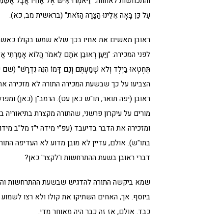
והתכחשות לאחווה: "וַיֹּאמְרוּ אִישׁ אֶל אָחִיו אֲבָל אֲשֵׁמִים אֲנַחְ
עַל כֵּן בָּאָה אֵלֵינוּ הַצָּרָה הַזֹּאת" (בראשית מב, כא).
ראובן מאשים את אחיו בכך שלא שמעו בקולו כאשר
לפני המכירה: "וַיַּעַן רְאוּבֵן אֹתָם לֵאמֹר הֲלוֹא אָמַרְתִּי א
תֶּחֶטְאוּ בַיֶּלֶד וְלֹא שְׁמַעְתֶּם וְגַם דָּמוֹ הִנֵּה נִדְרָשׁ
הצביעו על כך שבשעת המכירה התורה לא מזכירה א
ראובן (יפה תואר, תו"ש כאן עט). הרמב"ן (כאן) ומפר
מורים על עיקרון פרשני, שהתורה מקצרת בתיאוריה 
ומזכירה את הדבר בדיעבד (עפ"י מידה י"ז מל"ב מידות
בתו"ש). אולם, עדיין לא מובן מדוע לא העדיפה התור
דברי ראובן בשעת ההתרחשות ו'לקצר' כאן?
שמא ביקשה התורה להדגיש שבשעת ההתרחשות והמחל
ביוסף. אך, האחים השתיקו את קולו ולא רצו לשמוע
כבד. אולם, אז זה כבר היה מאוחר מדי.