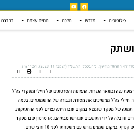
פילוסופיה
מדרש
הלכה
החיים עצמם
בחברה ה
ושתק
ר 'מאיר הראל' מודיעין)
כ״ח בכסלו ה׳תשפ״ד (דצמבר 11, 2023)
11:51 am
צועת עזה ובשאר הגזרות. התמונות והסרטונים של חיילי ומפקדי צה"ל
ור. חיילי צה"ל ממשיכים את מסורת הגבורה של החשמונאים. בכמה
ו תמונה של מפקד שנמצא במקום שבו הייתה נצרים לפני ההתנתקות,
ים והובלה על ידי התושבים שגורשו מבתיהם. או סרטון שבו מפקד
, במקום שממנו גורש עם משפחתו לפני 18 וחצי שנים.