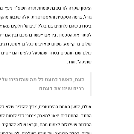
האסון שקרה לנו בשבת שמחת תורה תשפ"ד ניפץ כמה
גורל, ברמה הטקטית והאסטרטגית. אלה שנבעו מהקונ
ביסודו, שהם נלחמים בנו בגלל 'כיבוש' חלקים מארץ
לפתור את הסכסוך, בין אם ייעשו בהסכם ובין אם ייע
שלום בר קיימא, משום שאויבינו ככל בן אנוש, רוצי
כולם שם תומכים בטרור שמופעל כלפינו והם ייטיבו ל
שתיקה", ועוד.
כעת, כאשר כמעט כל מה שהזהירו עליו
רבים שינו את דעתם
אולם, למען האמת ההיסטורית, צריך להזכיר שלא כל 
התנגד. המתנגדים יצאו למאבק ציבורי כדי לנסות למ
הסכנות שעלולות לצמוח מהם, וקראו שלא להפקיד (לה
שלום, כחלק מהונאה של תורת השלבים, להשמדתנו.