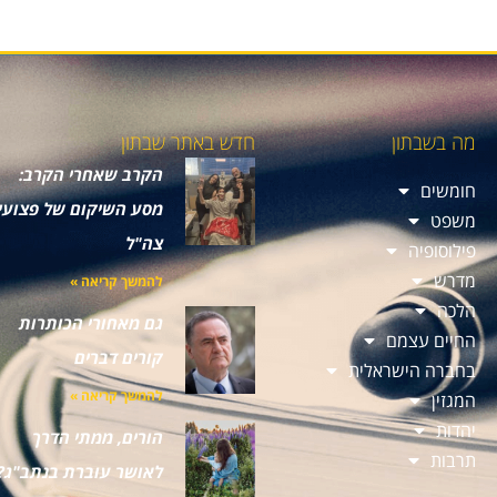
מה בשבתון
חדש באתר שבתון
הקרב שאחרי הקרב:
חומשים
מסע השיקום של פצועי
משפט
צה"ל
פילוסופיה
מדרש
להמשך קריאה »
הלכה
גם מאחורי הכותרות
החיים עצמם
קורים דברים
בחברה הישראלית
להמשך קריאה »
המגזין
יהדות
הורים, ממתי הדרך
תרבות
לאושר עוברת בנתב"ג?