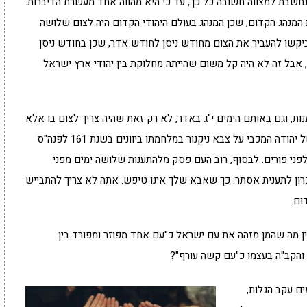
נחשבת למצווה חשובה כל כך, עד כי היא מהווה אחד מעשרת הדיברות.
המנהג הקדום, שכן המנהג בעולם היהודי הקדום היה לצום שלושה
 ביקשו להעביר את הצום מחודש ניסן לחודש אדר, שכן בחודש ניסן
 אבל זה לא היה קל משום שהייתה מחלוקת בין יהודי ארץ ישראל
ות, וגם באותם הימים י"ג באדר, לא רק זאת שהיה צריך לצום בו אלא
היה יום משתה ושמחה. זה היה יום חג לרגל ניצחונו של יהודה המכבי על צבא ניקנור במלחמתו ביוונים בשנת 161 לפנה"ס
לפני פורים. לבסוף, רוב העם פסק מלהתענות שלושה ימים מפני
כרון לתענית אסתר. כך שאבא שלך אינו טיפש. אתה לא צריך להתבייש
ום.
 מה שהמן מזהה את עם ישראל כ"עם אחד מפוזר ומפורד בין
ו והקב"ה בעצמו כ"עם קשה עורף"?
ים עקב הגלות,