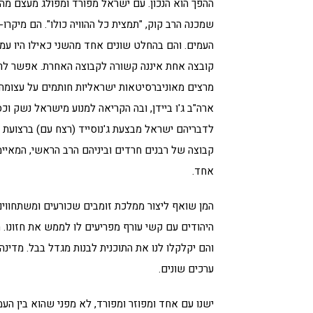
ההפך הוא הנכון. עם ישראל מפורד ומפולג מעצם מה
שמכנה הרב קוק, "תמצית כל ההוויה כולו". הם מיקרו
העמים. והם בהחלט שונים אחד מהשני כאילו היו עמי
קובצה אחת איננה קשורה לקבוצה האחרת. אפשר ל
מרצים מאוניברסיטאות ישראליות חותמים על עצומה 
ארה"ב ג'ו ביידן, ובה הקריאה למנוע מישראל נשק וכ
לדבריהם ישראל מבצעת ג'נוסייד (רצח עם) ברצועת ע
קבוצה של רבנים חרדים וביניהם הרב הראשי, המאיימ
אחד.
המן שואף ליצור ממלכת זומבים שכורעים ומשתחווים
היהודים עם קשי עורף מפריעים לו לממש את חזונו.
והם יקלקלו לנו את התוכנית לבנות מגדל בבל. מדינה 
ערכים שונים.
ישנו עם אחד ומפוזר ומפורד, לא מפני שהוא בין הע