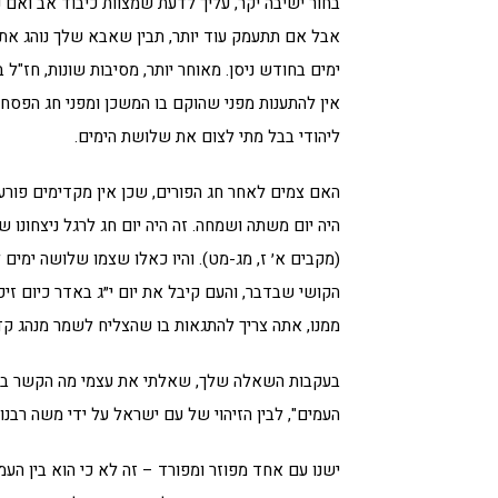
בחור ישיבה יקר, עליך לדעת שמצוות כיבוד אב ואם 
אבל אם תתעמק עוד יותר, תבין שאבא שלך נוהג את 
ימים בחודש ניסן. מאוחר יותר, מסיבות שונות, חז"ל
אין להתענות מפני שהוקם בו המשכן ומפני חג הפסח,
ליהודי בבל מתי לצום את שלושת הימים.
האם צמים לאחר חג הפורים, שכן אין מקדימים פורענ
(מקבים א׳ ז, מג-מט). והיו כאלו שצמו שלושה ימים 
הקושי שבדבר, והעם קיבל את יום י״ג באדר כיום זי
ממנו, אתה צריך להתגאות בו שהצליח לשמר מנהג קד
בעקבות השאלה שלך, שאלתי את עצמי מה הקשר בין
העמים", לבין הזיהוי של עם ישראל על ידי משה רבנ
ישנו עם אחד מפוזר ומפורד – זה לא כי הוא בין העמ