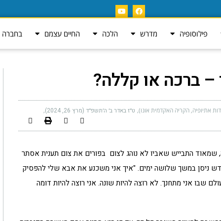
פילוסופיה
מדרש
הלכה
החיים עצמם
בחברה ה
 – ברכה או קללה?
ות אתיופיה, הקריה האקדמית אונו)
ט״ז באדר ב׳ ה׳תשפ״ד (מרץ 26, 2024)
ה, שמאוד התבייש שאביו לא נוהג לצום בפורים את צום תענית אסתר
חודש ניסן במשך שלושה ימים. "איך אני משכנע את אבא שלי להפסיק
ם שבו אני מתחנך. לא רוצה להיות שונה. אני רוצה להיות דומה