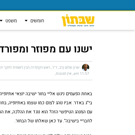
חומשים
משפט
ישנו עם מפוזר ומפורד
שרון שלום (רב, ד"ר, ראש הקתדרה הבין לאומית לחקר יהד
11:57 am
אין תגובות
באחת הפעמים ניגש אליי בחור ישיבה יוצאי אתיופי
בי"ג באדר. אביו נוהג לצום כמו שצמו באתיופיה, ב
עם המנהג הטיפשי הזה? הוא נוגד את ההלכה, את העול
לחבריי בישיבה". עד כאן שאלתו של הבחור.