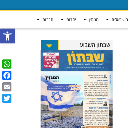
ישראלית
המגזין
יהדות
תרבות
פתח סרגל
שבתון השבוע
tsApp
ebook
Email
Twitter