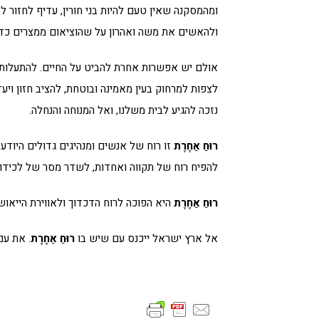
ומהמסקנה שאין טעם להיות בני חורין, עדיף לחזור ל
ולהאשים את משה ואהרון על שהוציאום ממצרים כד
אולם יש אפשרות אחרת להביט על החיים. להתעלות 
לצפות למרחוק בעין מאמינה ובוטחת, להציב חזון ויע
נזכה להגיע לבית משלנו, ואל המנוחה והנחלה.
רוּחַ אַחֶרֶת
זו רוח של אנשים ומנהיגים גדולים היוד
להפיח רוח של תקווה ואחדות, לשדר מסר של לכידות,
רוּחַ אַחֶרֶת
היא הפוכה לרוח הדכדוך ולאווירת הייאוש
אל ארץ ישראל ייכנס עם שיש בו
רוּחַ אַחֶרֶת
. את עם