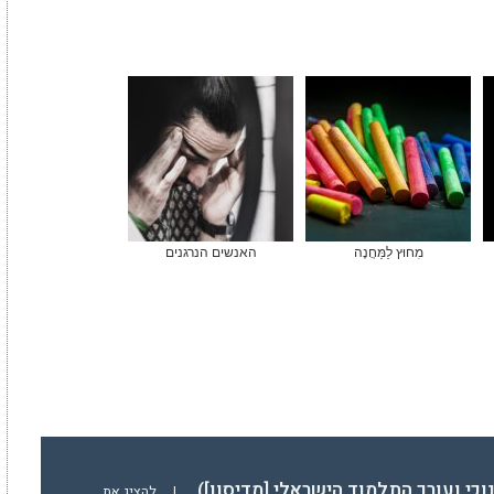
מִחוּץ לַמַּחֲנֶה
האנשים הנרגנים
נוכי ועורך התלמוד הישראלי [מדיסון])
|
להציג את