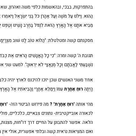
בהתפרקות, בבכי, ובהאשמות כלפי משה ואהרון, שאין חמורות מהן: "וַ
הַהוּא. וַיִּלֹּנוּ עַל מֹשֶׁה וְעַל אַהֲרֹן כֹּל בְּנֵי יִשְׂרָאֵל וַיֹּאמְרו
מֵבִיא אֹתָנוּ אֶל הָאָרֶץ הַזֹּאת לִנְפֹּל בַּחֶרֶב נָשֵׁינוּ וְטַפֵּנוּ יִה
מסקנתם קשה ומטלטלת: "הֲלוֹא טוֹב לָנוּ שׁוּב מִצְרָיְמָה. וַיֹּאמ
תגובת ה' קשה ומרה: "כִּי כָל הָאֲנָשִׁים הָרֹאִים אֶת כְּבֹדִי וְא
נִשְׁבַּעְתִּי לַאֲבֹתָם וְכָל מְנַאֲצַי לֹא יִרְאוּהָ". 
אחד משני האנשים שכן יזכו להיכנס לארץ יהיה כלב בן י
הָיְתָה
רוּחַ אַחֶרֶת
עִמּוֹ וַיְמַלֵּא אַחֲרָי וַהֲבִיאֹתִיו אֶל הָאָרֶץ א
מהי אותה
'רוּחַ אַחֶרֶת' ?
מה פירוש הביטוי הזה-
'רוּח
לכאורה אובייקטיבית- נתונים צבאיים, כלכליים, פוליט
הלאה. אפשר להתבונן על החיים דרך דו"חות, מצגות
ואם המציאות נראית קשה ובלתי אפשרית, אולי אין מ