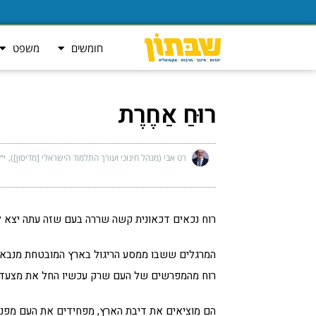
חומשים
משפט
רוּחַ אַחֶרֶת
רט אבי (מנהל חינוכי ועורך התלמוד הישראלי [מדיסון])
י״ט
רוח נכאים דכאונית קשה שררה בעם שזה עתה יצא ל
המרגלים ששבו ממסע הריגול בארץ המובטחת מנבאים 
רוח מהמפרשים של העם שרק עכשיו החל את מצעדו 
הם מוציאים את דיבת הארץ, מפחידים את העם מפני ה