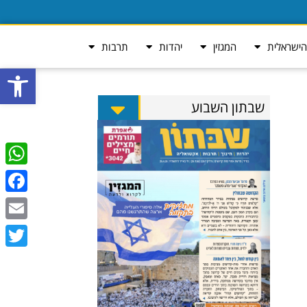
ישראלית
המגזין
יהדות
תרבות
פתח סרגל
שבתון השבוע
tsApp
ebook
Email
Twitter