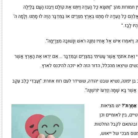
תִּשָּׂא כָּל הָעֵדָה וַיִּתְּנוּ אֶת קוֹלָם וַיִּבְכּוּ הָעָם בַּלַּיְלָה
ּ אֲלֵהֶם כָּל הָעֵדָה לוּ מַתְנוּ בְּאֶרֶץ מִצְרַיִם אוֹ בַּמִּדְבָּר הַזֶּה לוּ מָתְנוּ. וְלָמָה ה'
ְיוּ לָבַז.."
ְרוּ אִישׁ אֶל אָחִיו נִתְּנָה רֹאשׁ וְנָשׁוּבָה מִצְרָיְמָה".
ֶת אֹתֹתַי אֲשֶׁר עָשִׂיתִי בְמִצְרַיִם וּבַמִּדְבָּר … אִם יִרְאוּ אֶת הָאָרֶץ אֲשֶׁר
למעט שני אנשים שיצאו מהכלל, הדור הזה לא יזכה להיכנס לארץ.
פונה, נשיא שבט יהודה, ששידר לעם רוח אחרת: "וְעַבְדִּי כָלֵב עֵקֶב
ֲשֶׁר בָּא שָׁמָּה וְזַרְעוֹ יוֹרִשֶׁנָּה".
ַ אַחֶרֶת'?
יש מציאות
יים, בין לאומיים וכן
, ובהתאם לקבל החלטות.
נוס מבכי של ייאוש,