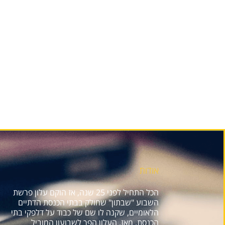
אודות
הכל התחיל לפני 25 שנה, אז הוקם עלון פרשת
השבוע "שבתון" שחולק בבתי הכנסת הדתיים
הלאומיים, שקנה לו שם של כבוד על דלפקי בתי
הכנסת. מאז, העלון הפך לשבועון המוביל