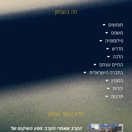
מה בשבתון
חומשים
משפט
פילוסופיה
מדרש
הלכה
החיים עצמם
בחברה הישראלית
המגזין
יהדות
תרבות
חדש באתר שבתון
הקרב שאחרי הקרב: מסע השיקום של