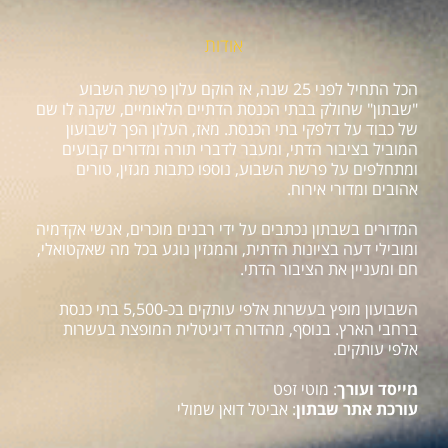
אודות
הכל התחיל לפני 25 שנה, אז הוקם עלון פרשת השבוע
"שבתון" שחולק בבתי הכנסת הדתיים הלאומיים, שקנה לו שם
של כבוד על דלפקי בתי הכנסת. מאז, העלון הפך לשבועון
המוביל בציבור הדתי, ומעבר לדברי תורה ומדורים קבועים
ומתחלפים על פרשת השבוע, נוספו כתבות מגזין, טורים
אהובים ומדורי אירוח.
המדורים בשבתון נכתבים על ידי רבנים מוכרים, אנשי אקדמיה
ומובילי דעה בציונות הדתית, והמגזין נוגע בכל מה שאקטואלי,
חם ומעניין את הציבור הדתי.
השבועון מופץ בעשרות אלפי עותקים בכ-5,500 בתי כנסת
ברחבי הארץ. בנוסף, מהדורה דיגיטלית המופצת בעשרות
אלפי עותקים.
מייסד ועורך
: מוטי זפט
עורכת אתר שבתון
: אביטל דואן שמולי