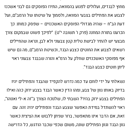
מחוץ לבגדים, ועלולים לפגוע בהסוואה, התירו הפוסקים גם לבני אשכנז
לצבוע את הפתילים בצבעי הסוואה, ולסמוך על שיטתו של הרמב"ם, ועל
דעת הב"ח – שהיה מגדולי הפוסקים האשכנזים – שפסק כמותו. כך
הכרענו בתורת המחנה (פרק ו' תשובה י"ט): "לפיכך פשוט שבמקום צורך
מבצעי יש להתיר לבישת טלית קטן צבעוני ולא לבן, ונראה שהחיילים
רשאים לצבוע את החוטים כצבע הבגד, וכשיטת הרמב"ם, מה גם שיש
אף מפוסקי האשכנזים שחלק על הרמ"א והורה שבבגד צבעוני ראוי
ליתן חוטים כצבע הבגד".
נשאלתי על ידי לוחם עד כמה נדרש להקפיד שהבגד והפתילים יהיו
בדיוק באותו גוון של צבע, ומהו הדין כאשר הבגד בצבע ירוק כהה ואילו
הפתילים בצבע ירוק בהיר? השבתי לו, שלנוכח הצורך ב"זה א-לי ואנוהו",
ראוי להשתדל במידת האפשר שצבע הבגד והפתילים יהיה זהה. עם
זאת, אם הדבר אינו מתאפשר, ברור שניתן ללבוש את הציצית כאשר
גוון הבגד וגוון הפתילים שונה, משום שכפי שכבר הודגש, כל הדרישה