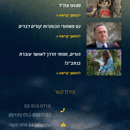
פצועי צה"ל
להמשך קריאה »
גם מאחורי הכותרות קורים דברים
להמשך קריאה »
הורים, ממתי הדרך לאושר עוברת
בנתב"ג?
להמשך קריאה »
יצירת קשר
03-910-0710
052-8907103 (מכירות)