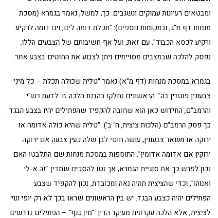
ומבטאים רעיונות עמוקים ונשגבים. כך, למשל, נאמר בגמרא (מסכת
מנחות דף מ"ג, ובמקומות נוספים): "תכלת דומה לים, וים דומה לרקיע
ורקיע לכסא הכבוד". עם זאת, ועל אף חשיבותם של הצבעים הללו,
נפסק להלכה שבמצבים מסויימים ניתן לצבוע את החוטים בצבע אחר.
בגמרא במסכת מנחות (דף מ"א) נאמר "טלית שכולה תכלת – כל מיני
צבעונין פוטרין בה". הראשונים נחלקו בהבנת הלכה זו: לדעת רש"י
והרמב"ם, החידוש כאן הוא שחובה להקפיד שהפתילים יהיו בצבע הבגד.
כך פסק הרמב"ם (הלכות ציצית, ח' ב'): "טלית שהיא כולה אדומה או
ירוקה או משאר צבעונין, עושה חוטי לבן שלה כעין צבעה אם ירוקה
ירוקין אם אדומה אדומין". התוספות במסכת מנחות שם התלבטו האם
נכון לפרש כך את סוגיית הגמרא, אך נטו להסכים שמדין "זה א-לי
ואנוהו", וכדי שהציצית תהיה נאה ומכובדת, נכון להקפיד שצבע
הפתילים יהיה כצבע הבגד. יש בין הראשונים שראו בכך לא רק יופי ונוי
לציצית, אלא הלכה עקרונית מעיקר הדין: "מין כנף" – הפתילים נדרשים