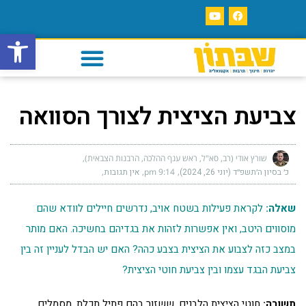
פתח סרגל
צביעת הציצית לצורך הסוואה
שורץ אודי (רב, סא"ל, ראש ענף ההלכה, הרבנות הצבאית)
כ׳ בסיון ה׳תשפ״ד (יוני 26, 2024)
9:14 pm
אין תגובות
שאלה:
לקראת פעילות בשטח אויב, נדרשים חיילים לוודא שהם
מוסווים היטב, ואין אפשרות לזהות את בגדיהם בחשיכה. האם מותר
במצב כזה לצבוע את הציצית בצבע כהה? האם יש הבדל לעניין זה בין
צביעת הבגד עצמו ובין צביעת חוטי הציצית?
תשובה:
חוטי הציצית הלבנים, ששזור בהם פתיל תכלת, מסמלים