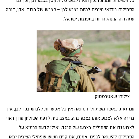
כל השיטות, המנהג הנכון הוא ללבוש טלית קטן בצבע לבן, וכך גם
הפתילים בוודאי חייבים להיות בצבע לבן – כצבעו של הבגד. אכן, דומה
שזה היה המנהג הרווח בתפוצות ישראל.
צילום: שאטרסטוק
עם זאת, כאשר משיקולי הסוואה אין כל אפשרות ללבוש בגד לבן, אין
ברירה אלא לצבוע אותו בצבע כהה. במצב כזה לדעת השולחן ערוך ראוי
לצבוע גם את הפתילים בצבעו של הבגד; ואילו לדעת הרמ"א על
הפתילים להישאר לבנים. אמנם, אם קיים חשש שפתילי הציצית יצאו