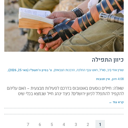
כיוון התפילה
שורץ אודי (רב, סא"ל, ראש ענף ההלכה, הרבנות הצבאית)
ט׳ בסיון ה׳תשפ״ו (מאי 25, 2026)
4:08 pm
אין תגובות
שאלה: חיילים נוסעים באוטובוס בדרכם לפעילות מבצעית – האם עליהם
להקפיד להתפלל לכיוון ירושלים? כיצד ינהג חייל שנמצא בכלי שיט
קרא עוד ←
7
6
5
4
3
2
1