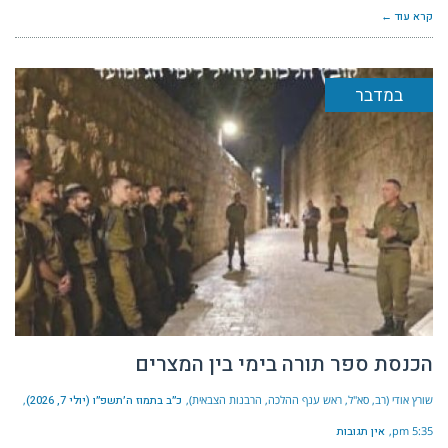
קרא עוד ←
במדבר
הכנסת ספר תורה בימי בין המצרים
שורץ אודי (רב, סא"ל, ראש ענף ההלכה, הרבנות הצבאית)
כ״ב בתמוז ה׳תשפ״ו (יולי 7, 2026)
5:35 pm
אין תגובות