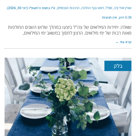
שורץ אודי (רב, סא"ל, ראש ענף ההלכה, הרבנות הצבאית)
ט״ו בתמוז ה׳תשפ״ו (יוני 30, 2026)
6:38 pm
אין תגובות
שאלה: יחידות המילואים של צה"ל ביצעו במהלך שלוש השנים החולפות
מאות רבות של ימי מילואים. הרצון לחסוך במשאב ימי המילואים,
קרא עוד ←
בלק