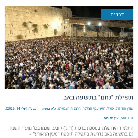
דברים
תפילת "נחם" בתשעה באב
שורץ אודי (רב, סא"ל, ראש ענף ההלכה, הרבנות הצבאית)
כ״ט בתמוז ה׳תשפ״ו (יולי 14, 2026)
3:31 pm
אין תגובות
התלמוד הירושלמי במסכת ברכות (ד' ג') קובע, שכמו בכל מועדי השנה,
גם בתשעה באב נדרשת בתפילה תוספת "מעין המאורע" –