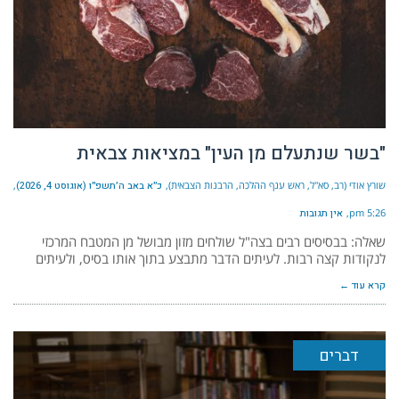
"בשר שנתעלם מן העין" במציאות צבאית
שורץ אודי (רב, סא"ל, ראש ענף ההלכה, הרבנות הצבאית)
כ״א באב ה׳תשפ״ו (אוגוסט 4, 2026)
5:26 pm
אין תגובות
שאלה: בבסיסים רבים בצה"ל שולחים מזון מבושל מן המטבח המרכזי
לנקודות קצה רבות. לעיתים הדבר מתבצע בתוך אותו בסיס, ולעיתים
קרא עוד ←
דברים