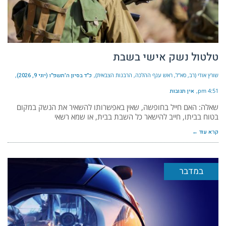
טלטול נשק אישי בשבת
שורץ אודי (רב, סא"ל, ראש ענף ההלכה, הרבנות הצבאית)
כ״ד בסיון ה׳תשפ״ו (יוני 9, 2026)
4:51 pm
אין תגובות
שאלה: האם חייל בחופשה, שאין באפשרותו להשאיר את הנשק במקום
בטוח בביתו, חייב להישאר כל השבת בבית, או שמא רשאי
קרא עוד ←
במדבר