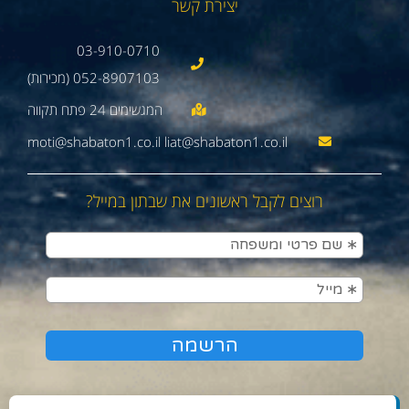
יצירת קשר
03-910-0710
052-8907103 (מכירות)
moti@shabaton1.co.il liat@shabaton1.co.il
רוצים לקבל ראשונים את שבתון במייל?