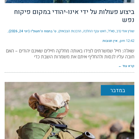
ביצוע פעולות על ידי אינו-יהודי במקום פיקוח
נפש
שורץ אודי (רב, סא"ל, ראש ענף ההלכה, הרבנות הצבאית)
ט׳ בתמוז ה׳תשפ״ו (יוני 24, 2026)
12:42 pm
אין תגובות
שאלה: חייל שמשרתים לצידו באותה מחלקה חיילים שאינם יהודים – האם
חובה עליו לנסות ולהחליף איתם את משמרות השבת כדי
קרא עוד ←
במדבר