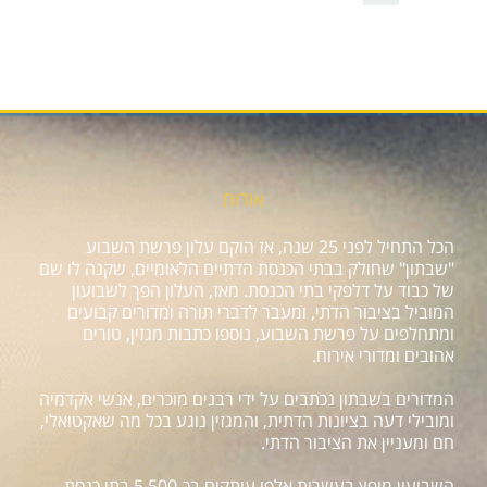
אודות
הכל התחיל לפני 25 שנה, אז הוקם עלון פרשת השבוע
"שבתון" שחולק בבתי הכנסת הדתיים הלאומיים, שקנה לו שם
של כבוד על דלפקי בתי הכנסת. מאז, העלון הפך לשבועון
המוביל בציבור הדתי, ומעבר לדברי תורה ומדורים קבועים
ומתחלפים על פרשת השבוע, נוספו כתבות מגזין, טורים
אהובים ומדורי אירוח.
המדורים בשבתון נכתבים על ידי רבנים מוכרים, אנשי אקדמיה
ומובילי דעה בציונות הדתית, והמגזין נוגע בכל מה שאקטואלי,
חם ומעניין את הציבור הדתי.
השבועון מופץ בעשרות אלפי עותקים בכ-5,500 בתי כנסת