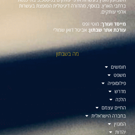
ברחבי הארץ. בנוסף, מהדורה דיגיטלית המופצת בעשרות
אלפי עותקים.
מייסד ועורך
: מוטי זפט
עורכת אתר שבתון
: אביטל דואן שמולי
מה בשבתון
חומשים
משפט
פילוסופיה
מדרש
הלכה
החיים עצמם
בחברה הישראלית
המגזין
יהדות