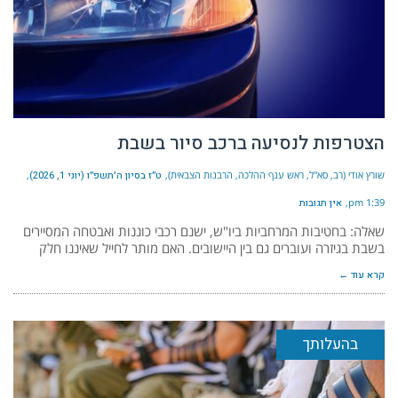
הצטרפות לנסיעה ברכב סיור בשבת
שורץ אודי (רב, סא"ל, ראש ענף ההלכה, הרבנות הצבאית)
ט״ז בסיון ה׳תשפ״ו (יוני 1, 2026)
1:39 pm
אין תגובות
שאלה: בחטיבות המרחביות ביו"ש, ישנם רכבי כוננות ואבטחה המסיירים
בשבת בגיזרה ועוברים גם בין היישובים. האם מותר לחייל שאיננו חלק
קרא עוד ←
בהעלותך