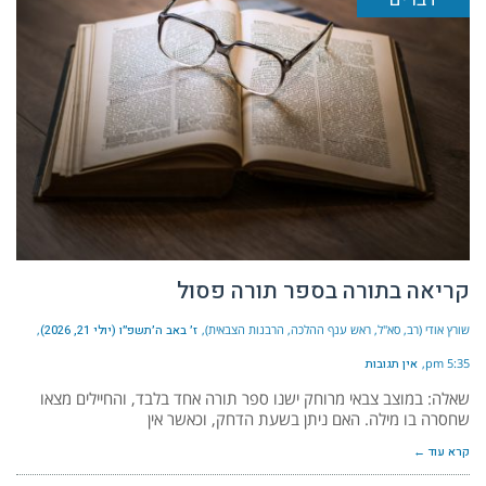
קריאה בתורה בספר תורה פסול
שורץ אודי (רב, סא"ל, ראש ענף ההלכה, הרבנות הצבאית)
ז׳ באב ה׳תשפ״ו (יולי 21, 2026)
5:35 pm
אין תגובות
שאלה: במוצב צבאי מרוחק ישנו ספר תורה אחד בלבד, והחיילים מצאו
שחסרה בו מילה. האם ניתן בשעת הדחק, וכאשר אין
קרא עוד ←