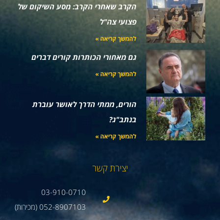
הקרב שאחרי הקרב: מסע השיקום של
פצועי צה"ל
להמשך קריאה »
גם מאחורי הכותרות קורים דברים
להמשך קריאה »
הורים, ממתי הדרך לאושר עוברת
בנתב"ג?
להמשך קריאה »
יצירת קשר
03-910-0710
052-8907103 (מכירות)