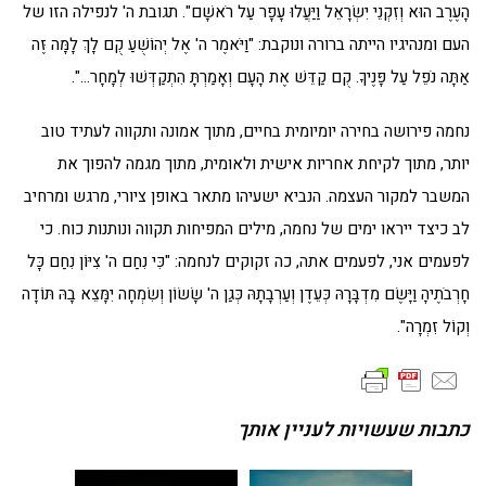
הָעֶרֶב הוּא וְזִקְנֵי יִשְׂרָאֵל וַיַּעֲלוּ עָפָר עַל רֹאשָׁם". תגובת ה' לנפילה הזו של
העם ומנהיגיו הייתה ברורה ונוקבת: "וַיֹּאמֶר ה' אֶל יְהוֹשֻׁעַ קֻם לָךְ לָמָּה זֶּה
אַתָּה נֹפֵל עַל פָּנֶיךָ. קֻם קַדֵּשׁ אֶת הָעָם וְאָמַרְתָּ הִתְקַדְּשׁוּ לְמָחָר…".
נחמה פירושה בחירה יומיומית בחיים, מתוך אמונה ותקווה לעתיד טוב
יותר, מתוך לקיחת אחריות אישית ולאומית, מתוך מגמה להפוך את
המשבר למקור העצמה. הנביא ישעיהו מתאר באופן ציורי, מרגש ומרחיב
לב כיצד ייראו ימים של נחמה, מילים המפיחות תקווה ונותנות כוח. כי
לפעמים אני, לפעמים אתה, כה זקוקים לנחמה: "כִּי נִחַם ה' צִיּוֹן נִחַם כָּל
חָרְבֹתֶיהָ וַיָּשֶׂם מִדְבָּרָהּ כְּעֵדֶן וְעַרְבָתָהּ כְּגַן ה' שָׂשׂוֹן וְשִׂמְחָה יִמָּצֵא בָהּ תּוֹדָה
וְקוֹל זִמְרָה".
כתבות שעשויות לעניין אותך