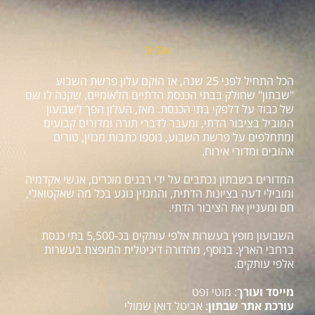
אודות
הכל התחיל לפני 25 שנה, אז הוקם עלון פרשת השבוע
"שבתון" שחולק בבתי הכנסת הדתיים הלאומיים, שקנה לו שם
של כבוד על דלפקי בתי הכנסת. מאז, העלון הפך לשבועון
המוביל בציבור הדתי, ומעבר לדברי תורה ומדורים קבועים
ומתחלפים על פרשת השבוע, נוספו כתבות מגזין, טורים
אהובים ומדורי אירוח.
המדורים בשבתון נכתבים על ידי רבנים מוכרים, אנשי אקדמיה
ומובילי דעה בציונות הדתית, והמגזין נוגע בכל מה שאקטואלי,
חם ומעניין את הציבור הדתי.
השבועון מופץ בעשרות אלפי עותקים בכ-5,500 בתי כנסת
ברחבי הארץ. בנוסף, מהדורה דיגיטלית המופצת בעשרות
אלפי עותקים.
מייסד ועורך
: מוטי זפט
עורכת אתר שבתון
: אביטל דואן שמולי