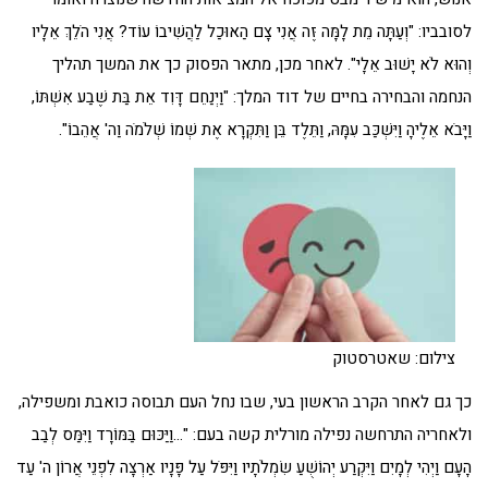
לסובביו: "וְעַתָּה מֵת לָמָּה זֶּה אֲנִי צָם הַאוּכַל לַהֲשִׁיבוֹ עוֹד? אֲנִי הֹלֵךְ אֵלָיו
וְהוּא לֹא יָשׁוּב אֵלָי". לאחר מכן, מתאר הפסוק כך את המשך תהליך
הנחמה והבחירה בחיים של דוד המלך: "וַיְנַחֵם דָּוִד אֵת בַּת שֶׁבַע אִשְׁתּוֹ,
וַיָּבֹא אֵלֶיהָ וַיִּשְׁכַּב עִמָּהּ, וַתֵּלֶד בֵּן וַתִּקְרָא אֶת שְׁמוֹ שְׁלֹמֹה וַה' אֲהֵבוֹ".
צילום: שאטרסטוק
כך גם לאחר הקרב הראשון בעי, שבו נחל העם תבוסה כואבת ומשפילה,
ולאחריה התרחשה נפילה מורלית קשה בעם: "…וַיַּכּוּם בַּמּוֹרָד וַיִּמַּס לְבַב
הָעָם וַיְהִי לְמָיִם וַיִּקְרַע יְהוֹשֻׁעַ שִׂמְלֹתָיו וַיִּפֹּל עַל פָּנָיו אַרְצָה לִפְנֵי אֲרוֹן ה' עַד