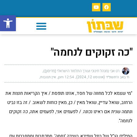
פתח סרגל
"כה זקוקים לנחמה"
רט אבי (מנהל חינוכי ועורך התלמוד הישראלי [מדיסון])
ח׳ באב ה׳תשפ״ד (אוגוסט 12, 2024)
12:54 pm
אין תגובות
"מי שצמא לכל מחווה של חסד, אוזנו תופסת / איך הקריאות חוצות את
הרחוב, שואל עדיין, שואל מאין / כן, מאין כוחות לשאוב. / זה בזו נביט
ונתמה שנית אם ראינו נכונה. / לפעמים אני, לפעמים אתה, כה זקוקים
לנחמה".
המילים הנ"ל של רחל שפירא בשירה 'נחמה', מתכתבות ומתחברות עם