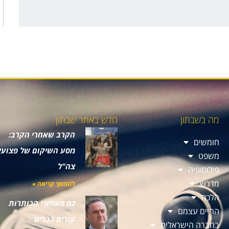
מה בשבתון
חדש באתר שבתון
הקרב שאחרי הקרב:
חומשים
מסע השיקום של פצועי
משפט
צה"ל
פילוסופיה
מדרש
להמשך קריאה »
הלכה
גם מאחורי הכותרות
החיים עצמם
קורים דברים
בחברה הישראלית