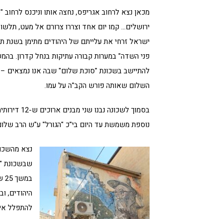
מכאן נצא לרחוב אגריפס, נחצה אותו וניכנס לרחוב 
ירושלים… קמו יום אחד וצררו צרורם אל מעט, תלשו
פני השדה" במערות קבורה עתיקות בנחל קדרון. בהמ
להתיישב בשכונת "סוכת שלום" שבה אנו נמצאים – ש
השלום שאותה פורש הקב"ה על עמו.
בסמוך לשכונ
נוספת משמשת עד היום בי"כ "הגורל" ע"ש הרב שלום
נצא מהשכונה
שבשכונת "מ
במ
היהודים, ו
להתפלל אית