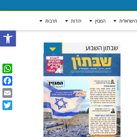
ישראלית
המגזין
יהדות
תרבות
פתח סרגל
שבתון השבוע
tsApp
ebook
Email
Twitter