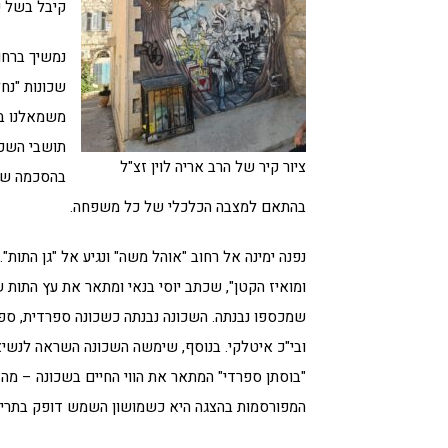
קיבל בשל כ
נמשיך ברחוב
משמאלנו בי
תושבי השכו
ציור קיר של הרב אריה לוין זצ"ל
בהסכמה שבש
בהתאם למצבה הכלכלי של כל משפחה.
נפנה ימינה אל רחוב "אוהל משה" ונגיע אל "גן התות".
ומואיז הקטן", שכתב יוסי בנאי ומתאר את עץ התות 
שמכספו נבנתה. השכונה נבנתה כשכונה ספרדית, ספניולי
ובי"כ איטלקי. בנוסף, שימשה השכונה השראה לנשיא 
"בוסתן ספרדי" המתאר את הווי החיים בשכונה – מה
המפורסמות בהצגה היא כשמושון השמש דופק בתריסי