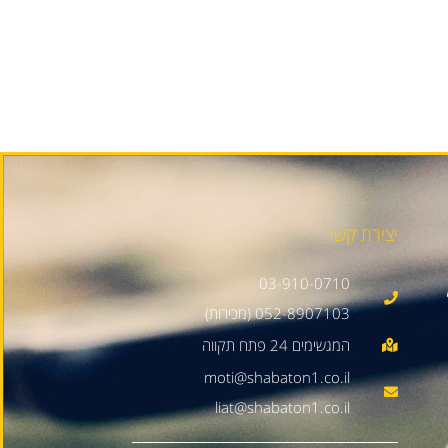
יצירת קשר
03-910-0710
052-8907103 (מכירות)
moti@shabaton1.co.il
liat@shabaton1.co.il