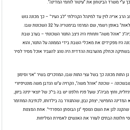
ך ע"י משרד הביטחון את "עיטור לוחמי המדינה".
 הרב אריה לוין עד למינהל הקהילתי "לב העיר" – כך מכונה גוש
שכונות "נחלאות" באופן רשמי, שם המרמז בגימטריה על 32 השכונות שבו.
ה"כ "אוהל משה" ותחתיו היה ניצב התנור השכונתי – בערב שבת
נה היו מפקידים את מאכלי השבת בידי הממונה על התנור, והוא
תיקה וכחלק מהערבות ההדדית היה נוהג להעביר אוכל מסיר לסיר
 גן התות מכונה כך בשל עצי התות שבו, המוזכרים בשיר "אני וסימון
שבשכונה – שכונת "אוהל משה", הקרויה ע"ש הנדבן משה מונטיפיורי
ת, וחוץ מביה"כ שעל פניו חלפנו יש בה בי"כ של יוצאי ינינה ביוון,
המדינה החמישי, יצחק נבון, שהתגורר בה בילדותו, לכתיבת המחזמר
 שהקנה לגן את השם הנוסף "גן הבוסתן הספרדי". אחת הסצנות
 חלונות הבתים לעורר את האנשים לאמירת הסליחות.