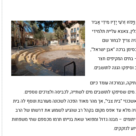
ּוּ זְרֹעֵי יָדָיו מִידֵי אֲבִיר
 ריבלין, צאצא עליית תלמידי
יה צריך לבחור שם
1875, הוא קורא לה כסימן ברכה "אבן ישראל",
ה 53 כמניין "אבן" – בתים המקיפים חצר
וסיפקו הגנה לתושבים.
יקה, ובמרכזה עומד כיום
דול, אבל בעבר היו בה לא פחות מ-5 בורות מים שסיפקו לתושבים מים לשתייה, לכביסה ולצרכים נוספים.
כנזי "בית צבי", אך מהר מאוד הפכה לשכונה מעורבת ונוסף לה בית
היה מלא עד אפס מקום בקהל רב שהגיע לשמוע את דרשתו של הרב
יתומים – מבנה גדול ומפואר שאת בנייתו תרמו מכספם שתי משפחות
וע לנזקקים.