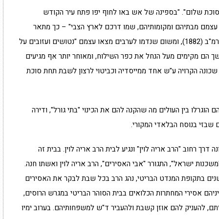
"סוכת שלום". "בספינה של אש באו לחוף יפו פתח עיר הקודש
 עצמם מבתיהם ומקומותיהם, שמו דרכם לארץ הצבי" – כך מתאר
ישראל זרחי את עלייתם של היהודים מתימן בשנת תרמ"ב (1882), ומשום שנדמו לערבים מצאו עצמם "נטושים ועזובים על
שך הם מקימים מעל הנחל את כפר השילוח, ומאוחר יותר אף מגיעים
כונה הקרויה ע"ש אחד ממייסדיה וכביטוי לרצון לשבת תחת סוכת
ה נבנו שני מבנים ארוכים ש-12 דירותיהם הוגרלו בין העולים מה שהקנה להם את הכינוי "בתי גורל", ודירה
 שבזי בנוסח הבלאדי המקורי.
 דרך רחוב "הרב אריה לוין" ונגיע לבית הרב אריה לוין. בבית זה
שכנות ישראל", התגורר "אבי האסירים", הרב אריה לוין ואשתו חנה.
שך 25 שנים בתקופת המנדט הבריטי, נהג הרב בכל שבת לבקר את האסירים
ביניהם אסירי המחתרות הכלואים בבית הסוהר הבריטי במגרש הרוסים,
ם, להעניק להם אוזן קשבת ולהעביר ד"ש למשפחותיהם. בערוב ימיו