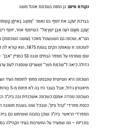
נקודת סיום:
גן התות בשכונת אוהל משה
בברכת יעקב את יוסף בנו נאמר: "וַתֵּשֶׁב בְּאֵיתָן קַשְׁתּוֹ וַיָּפֹז
יַעֲקֹב מִשָּׁם רֹעֶה אֶבֶן יִשְׂרָאֵל". כשיוסף אחר, יוסף
הגר"א, שכונה גם השטעטל מאכר (עושה השכונות) ה
לשכונה זו שאותה הקים בשנת 
שם שמרמז על מספר הבתים שב
גדולה כיאה ל"שכונת חצר" ושערים שנסגרו לעת ערב 
השכונה היא השישית שנבנתה מחוץ לחומות העיר העת
תיאטרון ג
השכונה נוסדה אמנם כשכונה אשכנזית ובה ביה"כ האש
כנסת ספרדי "קהל ציון", שבכל שנה בשבת תשובה 
הספרדי הראשי. ביה"כ שוכן במבנה ששימש גם בית 
בוכריות – מה שמעיד על החשיבות בעיני הקהילה בסי