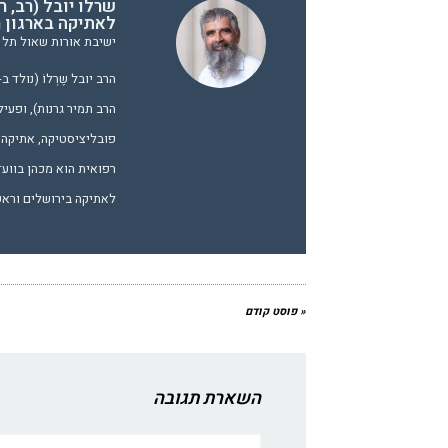
שרלו יובל (רב, 
לאתיקה בארגון ר
ישיבת אורות שאול תל א
הרב תמיר גרנות), ופעיל
פובליציסטיקה, אתיקה ו
רפואית הוא מכהן בווע
לאתיקה בירושלים וראש 
« פוסט קודם
השארת תגובה
שם:*