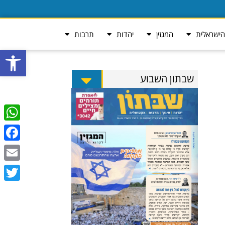
ישראלית
המגזין
יהדות
תרבות
פתח סרגל
שבתון השבוע
tsApp
ebook
Email
Twitter