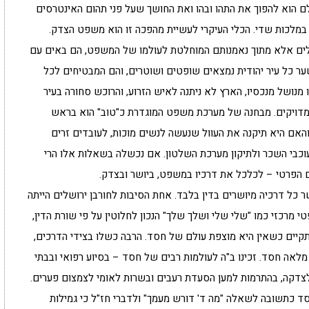
ם הוא להפוך את התהו ובהו ואת החושך שעל פני תהום האינטרסים
 במלכות שדי. הכלי העיקרי לעשיית מהפכה זו הוא משפט הצדק.
ים אלא מתוך נאמנותם המוחלטת לעולמו של המשפט, הם באים עם
ר כל עיר יהודית נמצאים שופטים ושוטרים, והם המבטיחים לכל
 מנושל מנכסיו, הארץ לא ניתנה לאיש הזרוע, והרוכש סחורה בעיר
 מדויקים. מבחנה של מערכת משפט המוגדרת כ"טוב" הוא בראש
והאם היא תיקנה את העוול שנעשה לנשים מוכות, לעובדים זרים
וכבי השכר ולתיקון מערכת השלטון. אם נכשלה בשאלות אלו הרי
הפרטי – לכלכל את דרכיו במשפט, ביושר ובצדק.
 כל דרכיה מיושרים בדין בלבד. אחת הסיבות לחורבן ירושלים הייתה
רכזי כמו "שלי שלי ושלך שלך" הנכון לחלוטין על פי שורת הדין,
תקיים כשאין היא מוצפת עולם של חסד. הרבה כשלו בצידי הדרכים,
לאה חסד. זכינו ב"ה לעולמות רבים של חסד – בסיוע רפואי ובבתי
 לצדקה, בהתרמות למען הסעדת רעבים ובשרות לאומי לצמצום פערים.
ד כתשובה לשאלה "מה ד' דורש מעמך" ולדברי חז"ל כי גמילות