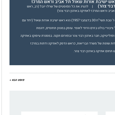
ראש ישיבת אורות שאול תל אביב וראש המרכז
בני צהר)
|
להציג את כל הפוסטים של שרלו יובל (רב, ראש
ביב וראש המרכז לאתיקה בארגון רבני צהר)
הרב יובל שֶרְלוֹ (נולד ב-ז' טבת תשי"ח 30 בדצמבר 1957) הוא ראש ישיבת אורות שאול (יחד עם
 ציבורי בולט בזרם הדתי לאומי. עוסק במגוון תחומים, דוגמת
פוליטיקה; חבר בארגון רבני צהר ובפורום תקנה. במסגרת עיסוקו באתיקה
דות שונות של משרד הבריאות, כראש הדסק לאתיקה ודתות במרכז
תחום אתיקה בארגון רבני צהר.
פוסט הבא »
אימייל*