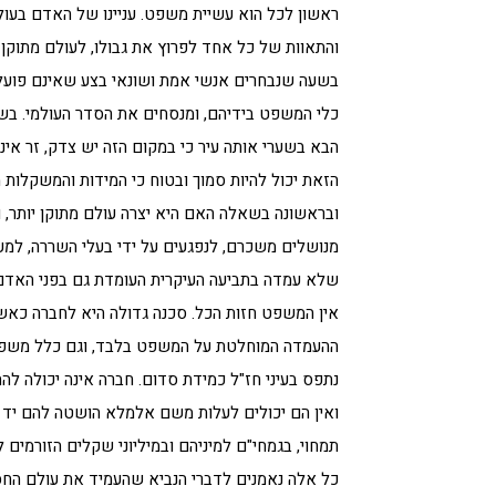
ראשון לכל הוא עשיית משפט. עניינו של האדם בעול
והתאוות של כל אחד לפרוץ את גבולו, לעולם מתוקן
בשעה שנבחרים אנשי אמת ושונאי בצע שאינם פועל
כלי המשפט בידיהם, ומנסחים את הסדר העולמי. בשע
הבא בשערי אותה עיר כי במקום הזה יש צדק, זר אינו
הזאת יכול להיות סמוך ובטוח כי המידות והמשקלות
ובראשונה בשאלה האם היא יצרה עולם מתוקן יותר, 
מנושלים משכרם, לנפגעים על ידי בעלי השררה, למע
שלא עמדה בתביעה העיקרית העומדת גם בפני האדם 
אין המשפט חזות הכל. סכנה גדולה היא לחברה כאשר
ההעמדה המוחלטת על המשפט בלבד, וגם כלל משפטי מ
נתפס בעיני חז"ל כמידת סדום. חברה אינה יכולה לה
ואין הם יכולים לעלות משם אלמלא הושטה להם יד מ
תמחוי, בגמחי"ם למיניהם ובמיליוני שקלים הזורמים
כל אלה נאמנים לדברי הנביא שהעמיד את עולם החס