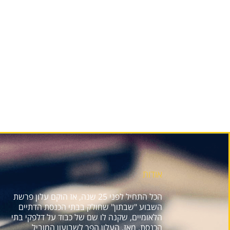
אודות
הכל התחיל לפני 25 שנה, אז הוקם עלון פרשת
השבוע "שבתון" שחולק בבתי הכנסת הדתיים
הלאומיים, שקנה לו שם של כבוד על דלפקי בתי
הכנסת. מאז, העלון הפך לשבועון המוביל