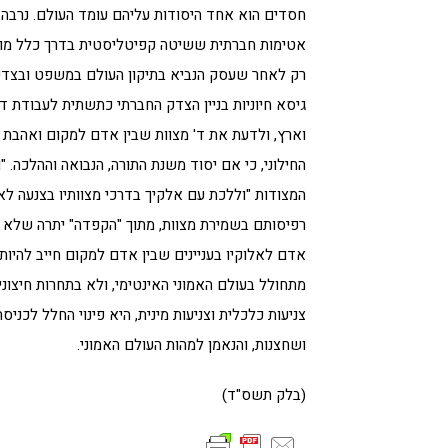
חסדים הוא אחד היסודות עליהם עומד העולם. נרבה נ
אטימות חברתית ששיטה קפיטליסטית בדרך כלל מובילה
רק לאחר שעסק הנביא בתיקון העולם במשפט ובצדקה
גיסא חיוניות בניין הצדק החברתי כתשתית לעבודת ד
וארץ, ולדעת את ד' מצוות שבין אדם למקום ואהבת 
החילוני, כי אם יסוד משנת התורה, הנבואה וההלכה. "
המצודות "וללכת עם אלקיך בדרכי מצוותיו בצנעה ל
רפיסותם בשמירת מצוות, מתוך "הקפדה" יתרה שלא ל
אדם לאלוקיו בעניינים שבין אדם למקום חייב להיות
מתחולל בעולם האמוני האינטימי, ולא בתחרות חיצונית
צניעות כלכלית וצניעות מינית, היא פינוי החלל לכני
ושחצנות, והנאמן למהות העולם האמוני.
(בלק תשס"ד)