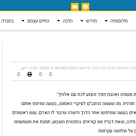
פילוסופיה
מדרש
הלכה
החיים עצמם
בחברה ה
רכז לאתיקה בארגון רבני צהר)
ט״ו באב ה׳תש״פ (אוגוסט 5, 2020)
12:04 pm
ת משפט ואהבת חסד והצנע לכת עם אלהיך".
 תורנית. מה שעשה הרמב"ם לעיקרי האמונה, בשעה שניסח אותם
ים בשעה שחיפשו אחר הדרך הישרה שיבור לו האדם, עשו ראשונים
מיכה, שאת דבריו אנו קוראים בהפטרת השבוע, תמצת את משמעותה
ן על שלושה עקרונות.