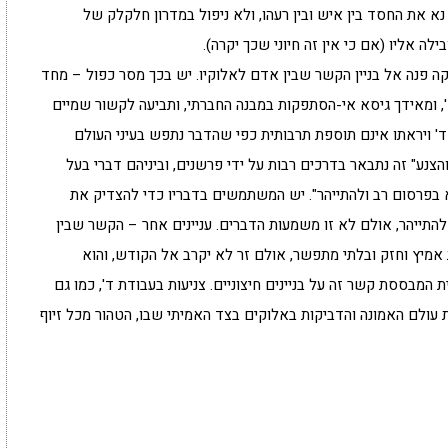
א את החסד בין איש ובין רעהו, ולא ניפול במדרון חלקלק של
 אליו (אם כי אין זה חיוני שכך יקרה).
 פנה אל בניין הקשר שבין אדם לאלוקיו. יש בכך מסר כפול – מחד
', ומאידך גיסא אי-הסתפקות במבנה החברתי, ותביעה לקשור שמיים
ד' ויראתו אינם תוספת תרבותית כפי שהדבר נתפש בעיני העולם
והצנע" זה נתבאר בדרכים רבות על ידי פרשנים, וביניהם דברי בעל
א בפרסום רב ולהתייהר". יש המשתמשים בדבריו כדי להצדיק את
התייהר, אולם לא זו משמעות הדברים. עניינים אחר – הקשר שבין
 אמיץ וחזק ובלתי מתפשר, אולם זר לא יקרב אל הקודש, והוא
 המבססת קשר זה על בניינים חיצוניים. צניעות בעבודת ד', כמו גם
סת עולם האמונה והדביקות באלוקים בצד האמיתי שבו, הטהור מכל זיוף