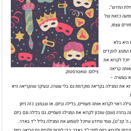
חלת החדש";
תופעה כזאת של
ורים עצמו,
 היא בלא
 המנהג להקדים
יוכל לקרוא את
אותה קריאה
צילום: שאטרסטוק
א בעשרה –
קרוא את המגילה בקריאה מוקדמת גם בלי עשרה, ובעיקר שהקריאה היא
ה ראוי לקרוא אותה פעמיים, בלילה וביום; או שבמצב כזה ניתן
ברורה (שם) שנכון לקרוא את המגילה פעמיים, גם בלילה וגם ביום.
 ה' קכ"ט), שמי שיודע שיוכל לשמוע את המגילה בליל י"ד באדר,
דים ולקרוא ביום לפני י"ד באדר, כדי לזכות ולקיים גם קריאה ביום,