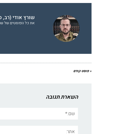
שורץ אודי (רב, 
את כל הפוסטים של שור
« פוסט קודם
השארת תגובה
שם:*
אתר: