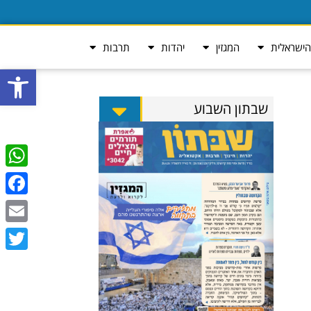
ישראלית
המגזין
יהדות
תרבות
פתח סרגל
שבתון השבוע
tsApp
ebook
Email
Twitter