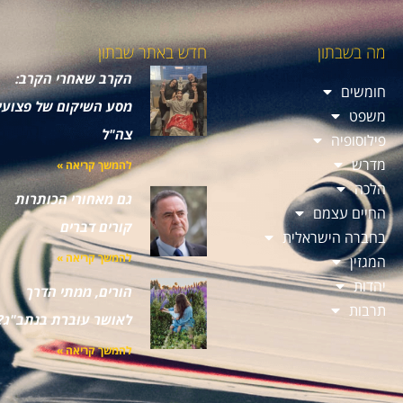
מה בשבתון
חדש באתר שבתון
הקרב שאחרי הקרב:
חומשים
מסע השיקום של פצועי
משפט
צה"ל
פילוסופיה
מדרש
להמשך קריאה »
הלכה
גם מאחורי הכותרות
החיים עצמם
קורים דברים
בחברה הישראלית
להמשך קריאה »
המגזין
יהדות
הורים, ממתי הדרך
תרבות
לאושר עוברת בנתב"ג?
להמשך קריאה »