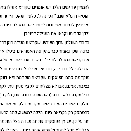
להמתין עד ימים הללו, יש אומרים שקורא אפילו מת
והוסיף הרמ"א שם: "והכי נהוג", כלומר שאכן הייתה 
מי שאין לו שום אפשרות לשמוע את המגילה ביום הפ
ולכן הקדימו וקראו את המגילה לפני כן.
בדברי השולחן ערוך מפורש, שקריאת מגילה מוקדמת
ברכה, שכן כאמור כבר בתקופת האמוראים ביטלו את
את קריאת המגילה לפני י"ד באדר. עם זאת, מי שלא 
המגילה כלל במועדה, בוודאי ראוי לו לזכות לפחות ל
מוקדמת. כתבו הפוסקים שקריאה מוקדמת היא דווק
בציבור. אמנם, אם לא מצליחים לקבץ מניין, ניתן ל
בכל מקרה בלא ברכה (ראו משנה ברורה שם, ס"ק כ').
נחלקו ראשונים האם כאשר מקדימים לקרוא את המגיל
להסתפק רק בקריאה ביום. הלכה למעשה, כתב המשנה 
יתר על כן, יש מן הפוסקים שכתב (שו"ת בצל החכמה,
אבל לא יוכל לחזור ולשמוע אותה ביום – ראוי לו להק