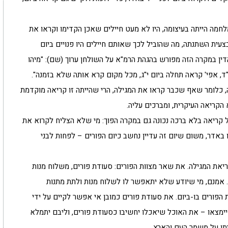
מה הייתה בעיצומה, היו לא מעט חיילים שאכן הקדימו וקראו את
צעית השתנתה, מה שהוביל לכך שאותם חיילים היו פנויים ביום
הדין במקרה הזה מפורש בהגהת הרמ"א על השולחן ערוך (שם): "מיהו
י"ד, אפי' קראה תחלה ביום י"ג, מכל מקום קרא אותה שלא בזמנה".
 כלומר שאף שכבר קראו את המגילה, הרי שהייתה זו קריאה מוקדמת
 הקריאה העיקרית, ומברכים עליה.
 קריאה בלא ברכה נכונה גם במקרה הפוך: מי שלא הצליח לקרוא את
 באדר, משום שיום זה עדיין נחשב כיום הפורים – לפחות לבני
ריאת המגילה. את שאר מצוות הפורים: סעודת פורים, משלוח מנות
ר. אמנם, מי שיודע שלא יתאפשר לו לשלוח מנות ולתת מתנות
 הפורים בו-ביום. את סעודת פורים כמובן אי אפשר לקיים על ידי
ימצאו – את האוכל שיאכלו יחשיבו כסעודת פורים, וליבם יתמלא
ן על משמר העם והארץ.