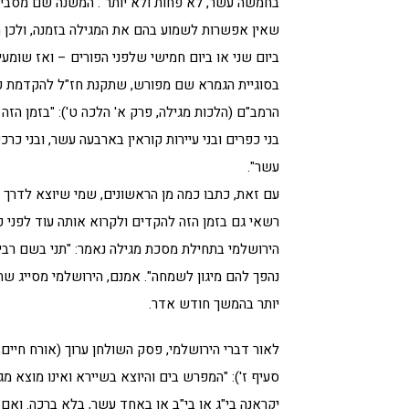
בחמשה עשר, לא פחות ולא יותר". המשנה שם מסבירה,
שאין אפשרות לשמוע בהם את המגילה בזמנה, ולכן ת
ביום שני או ביום חמישי שלפני הפורים – ואז שומע
בסוגיית הגמרא שם מפורש, שתקנת חז"ל להקדמת קר
הרמב"ם (הלכות מגילה, פרק א' הלכה ט'): "בזמן הזה
בני כפרים ובני עיירות קוראין בארבעה עשר, ובני כרכ
עשר".
עם זאת, כתבו כמה מן הראשונים, שמי שיוצא לדרך ר
רשאי גם בזמן הזה להקדים ולקרוא אותה עוד לפני פ
הירושלמי בתחילת מסכת מגילה נאמר: "תני בשם רב
נהפך להם מיגון לשמחה". אמנם, הירושלמי מסייג שה
יותר בהמשך חודש אדר.
לאור דברי הירושלמי, פסק השולחן ערוך (אורח חיים,
סעיף ז'): "המפרש בים והיוצא בשיירא ואינו מוצא מגי
יקראנה בי"ג או בי"ב או באחד עשר, בלא ברכה. ואם