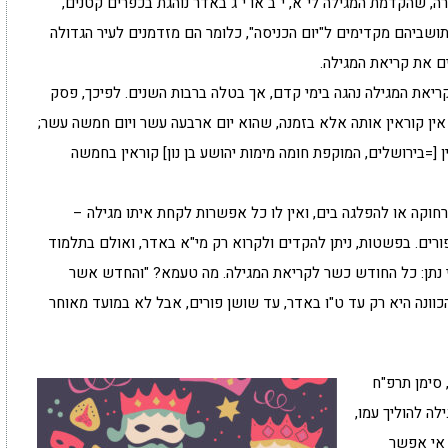
 שהקדמת המגילה לי"א, י"ב או י"ג באדר נוהגת בכפרים קטנים,
ושביהם מקדימים ל"יום הכניסה", כלומר הם מזדמנים לעיר הגדולה
ים את קריאת המגילה.
יאת המגילה נהגה בימי קדם, אך בטלה ברבות השנים. לפיכך, פסק
 אין קוראין אותה אלא בזמנה, שהוא יום ארבעה עשר ויום חמשה עשר;
ין [=בירושלים, המוקפת חומה מימות יהושע בן נון] קוראין בחמשה
חוקה או להפלגה בים, ואין לו כל אפשרות לקחת איתו מגילה –
ורים. בפשטות, ניתן להקדים ולקרוא רק מי"א באדר, ואולם בתלמוד
י נתן: כל החודש כשר לקריאת המגילה. מה טעמא? "והחדש אשר
כוונה היא רק עד ט"ו באדר, עד שושן פורים, אבל לא במועד מאוחר
 סימן תרפ"ח
לה להוליך עמו,
 אי אפשר