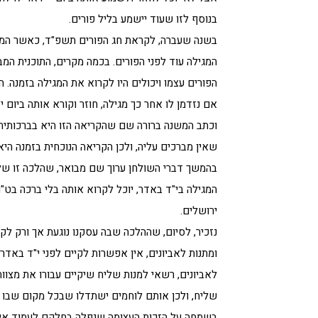
בנוסף לזו שעוד יישמע בליל פורים.
בשנה שעברה, לקראת חג הפורים תשפ"ד, כאשר המלח
המגילה עוד לפני הפורים. בכמה מקרים, התוכנית המב
הפורים עצמו ויכולים היו לקרוא את המגילה בזמנה. 
אם נזדמן לו אחר כך מגילה, חוזר וקורא אותה ביום 
וכתב המשנה ברורה שם שהקריאה הזו היא בברכותיה,
שאין מברכים עליה, ולכן הקריאה הנוכחית בזמנה היא
בהמשך דברי השולחן ערוך שם מבואר, שהלכה זו של
המגילה בי"ד באדר, יוכל לקרוא אותה בלי ברכה בט"ו
ירושלים.
נזכיר, לסיום, שההלכה שבה עסקנו נוגעת אך ורק לק
ומתנות לאביונים, אין אפשרות לקיים לפני י"ד באד
לאביונים, רשאי למנות שליח שיקיים עבורו את מצוות
שליח, ולכן אותם לוחמים ישתדלו שבכל מקום שבו י
בשמחה על הזכות העצומה שנפלה בחלקם לעמוד אית