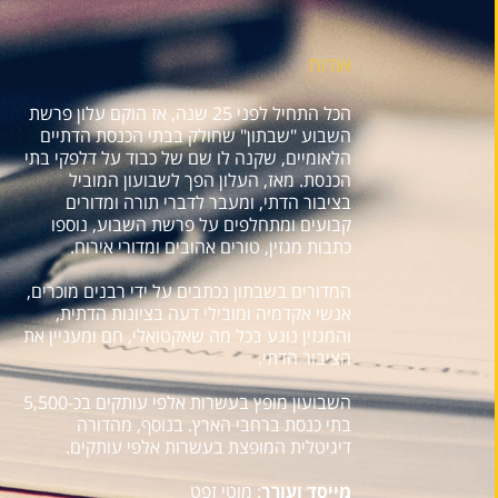
אודות
הכל התחיל לפני 25 שנה, אז הוקם עלון פרשת
השבוע "שבתון" שחולק בבתי הכנסת הדתיים
הלאומיים, שקנה לו שם של כבוד על דלפקי בתי
הכנסת. מאז, העלון הפך לשבועון המוביל
בציבור הדתי, ומעבר לדברי תורה ומדורים
קבועים ומתחלפים על פרשת השבוע, נוספו
כתבות מגזין, טורים אהובים ומדורי אירוח.
המדורים בשבתון נכתבים על ידי רבנים מוכרים,
אנשי אקדמיה ומובילי דעה בציונות הדתית,
והמגזין נוגע בכל מה שאקטואלי, חם ומעניין את
הציבור הדתי.
השבועון מופץ בעשרות אלפי עותקים בכ-5,500
בתי כנסת ברחבי הארץ. בנוסף, מהדורה
דיגיטלית המופצת בעשרות אלפי עותקים.
מייסד ועורך
: מוטי זפט