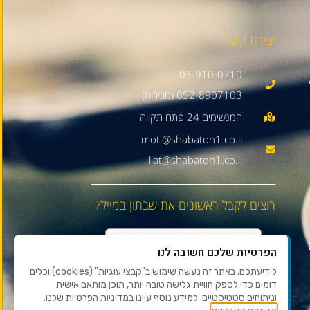
יצירת קשר
03-910-0710
052-8907103 (מכירות)
moti@shabaton1.co.il
liat@shabaton1.co.il
רוצים לקבל ראשונים את שבתון במייל?
הפרטיות שלכם חשובה לנו
לידיעתכם, באתר זה נעשה שימוש ב"קבצי עוגיות" (cookies) וכלים
דומים כדי לספק חוויית גלישה טובה יותר, תוכן מותאם אישית
וניתוחים סטטיסטיים. למידע נוסף עיינו במדיניות הפרטיות שלנו.