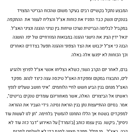
המבצע נתקל בקשיים רבים בעיקר משום שהכוח הבריטי המצויד
בטנקים ונשק כבד הפגיז את כוחות אצ"ל והצליח לעצור את ההתקפה.
במקביל לבלימה הבריטית נערכו שיחות בין נציגי ההגנה ונציגי האצ"ל.
יגאל ידין הציג את הישגי ההגנה במבואות המזרחיים של יפו. הושגה
הבנה כי אצ"ל יכבוש את הצד הצפוני וההגנה תפעל בצדדים האחרים
וכך הכוחות לא יפגעו אלה באלה.
ברם, לאחר יום הקרב השני, כשלא הצליחו אנשי אצ"ל לפרוץ ולהגיע
לים, התבצרו במקום ומפקדת האצ"ל טיכסה עצה כיצד לנהוג. מפקד
האצ"ל מנחם בגין הביע חשש לחיי הלוחמים. "איני חושב שעלינו לנפץ
ראשינו אל הביצורים האלה, אשר מאחוריהם עומדים טנקים בריטים",
אמר. בסיום ההתייעצות נתן בגין הוראת נסיגה. גידי העביר את ההוראה
למפקדים בשטח אך הללו התחננו להמשיך בלחימה. "תן לנו לעשות עוד
ניסיון", ביקשו. בגין עצמו כותב [ב'המרד'] על האירוע "דבר כזה עוד לא
קרה באצ"ל… מי פילל, מפקד מצווה לסגת כדי לא לשלחם לסכנת