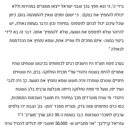
בידי ה', כי הוא חפץ בכך שבני ישראל ייצאו ממצרים במהירות וללא
יכולת להחמיץ את בצקם… כי ישנם זמנים שאין להתמהמה בהם, כיוון
שכל עיכוב יכול לגרום לפספוס. במיוחד נכון הדבר בעתות גאולה, יש
להיזהר שלא לפספס את השעה, שלא 'להחמיץ' אותה. דבר זה בא לידי
ביטוי במצה- איננו מחכים ולו שנייה אחת, שמא נחמיץ את ההזדמנות
לגאולה."
בערב פסח תש"ח היו הישגים רבים לכוחותינו בכיבוש שטחים שהיו
אמורים להיות בשטח היהודי עפ"י תכנית החלוקה. ברם, היו שטחים
חיוניים שטרם שוחררו והיה חשש שמא נחמיץ את השעה. כך היה לגבי
העיר יפו, שעל פי מפת החלוקה הייתה מובלעת ערבית בלב השטח
היהודי. מי שהיו מוטרדים מכך במיוחד היו תושבי השכונות הסמוכות,
כמו כרם התימנים ונווה צדק. מצריח מסגד 'חסן- בק' הגבוה ירו צלפים
ערבים לתוככי השכונות. כבר בשנות ה-30 כתב עורך 'מעריב' ד"ר
עזריאל קרליבך: "אני מתבייש ש- 50,000 תושבי יפו יכולים להטיל טרור