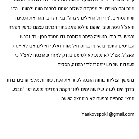
מוות והם מצווים על מפקדם לשלוח אותם לסכנת מוות ולמוות… הדו
שיח נסתיים, 'מרידת' החיילים ניצחה". בגין חזר בו מהוראת הנסיגה
והאצ"ל ניסה שוב. הפעם פילסו נתיב בתוך הבתים עצמם כמעין מנהרה
והגיעו עד הים. מנשייה הייתה מכותרת. גם מסגד חסן- בק נכבש.
הבריטים הזועמים איימו בגיוס חיל אוויר ואלפי חיילים אם לא ייסוג
האצ"ל. אצ"ל לא נכנע לאולטימטום. רק לאחר שהובטח לאצ"ל כי
העמדות שכבש יימסרו לידי ההגנה, הסכים.
בהמשך הצליחו כוחות ההגנה לכתר את העיר. עשרות אלפי ערבים ברחו
בדרך הים לעזה. שלושה ימים לפני הקמת המדינה נכנעה יפו. "מבצע
חמץ" הסתיים והפעם לא הוחמצה השעה.
Yaakovspok1@gmail.com.