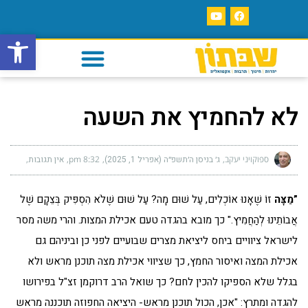
פתח סרגל
לא להחמיץ את השעה
ספוקויני יעקב
ג׳ בניסן ה׳תשפ״ה (אפריל 1, 2025)
8:32 pm
אין תגובות
”מַצָּה
זוֹ שֶׁאָנוּ אוֹכְלִים, עַל שׁוּם מָה? עַל שׁוּם שֶׁלֹא הִסְפִּיק בְּצֵקָם שֶׁל
אֲבוֹתֵינוּ לְהַחֲמִיץ." כך מובא בהגדה טעם אכילת המצות. והרי משה מסר
לישראל ציוויים ביחס ליציאת מצרים שבועיים לפני כן וביניהם גם
אכילת המצה ואיסור החמץ, כך שציווי אכילת מצה תוכנן מראש ולא
בגלל שלא הספיקו להכין לחם? כך שואל הרב דרוקמן זצ"ל בפירושו
להגדה ומתרץ: "אכן, הכול תוכנן מראש- היציאה החפוזה תוכננה מראש