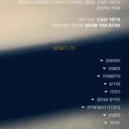
ברחבי הארץ. בנוסף, מהדורה דיגיטלית המופצת בעשרות
אלפי עותקים.
מייסד ועורך
: מוטי זפט
עורכת אתר שבתון
: אביטל דואן שמולי
מה בשבתון
חומשים
משפט
פילוסופיה
מדרש
הלכה
החיים עצמם
בחברה הישראלית
המגזין
יהדות