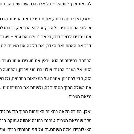
לקראת ארץ ישראל – כל אלה הם השורשים הבסיסיים 
ומאז, מידי שנה בשנה, אנו מספרים את הסיפור הגדול
א-לוהי ההיסטוריה, ולא רק א-לוהי הבריאה; בו התגלה 
אנו עבדים לבשר ודם, כי אם "שלח את עמי – ויעבדוני"
דבר את האמת ואת הצדק. את כל זה אנו מצווים לספר
המיוחד בסיפור זה הוא שאין אנו נועצים אותו בעבר 
הזמן אל העבר. החגים שלנו הם חגי זיכרון, והתנועה
הזה, כדי להתבונן אחרת על המציאות הנוכחית, ולגבש
את העולה מתוך הסיפור זה, ולשנות את ההתייחסות ש
יציאת מצרים.
ואכן, התורה מלאה במצוות הצומחות מתוך תודעת זיכ
מכך שיציאת מצרים טומנת בחובה אמונה עמוקה בברי
הא-לוהיים. אלה משתרעים על פני תחומים רבים: עני