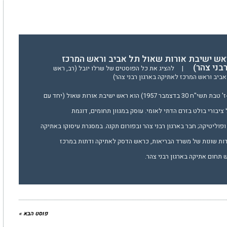
ראש ישיבת אורות שאול תל אביב וראש המרכז
בני צהר)
|
להציג את כל הפוסטים של שרלו יובל (רב, ראש
ביב וראש המרכז לאתיקה בארגון רבני צהר)
הרב יובל שֶרְלוֹ (נולד ב-ז' טבת תשי"ח 30 בדצמבר 1957) הוא ראש ישיבת אורות שאול (יחד עם
 ציבורי בולט בזרם הדתי לאומי. עוסק במגוון תחומים, דוגמת
פוליטיקה; חבר בארגון רבני צהר ובפורום תקנה. במסגרת עיסוקו באתיקה
דות שונות של משרד הבריאות, כראש הדסק לאתיקה ודתות במרכז
תחום אתיקה בארגון רבני צהר.
פוסט הבא »