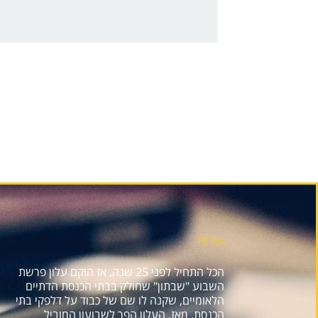
אודות
הכל התחיל לפני 25 שנה, אז הוקם עלון פרשת
השבוע "שבתון" שחולק בבתי הכנסת הדתיים
הלאומיים, שקנה לו שם של כבוד על דלפקי בתי
הכנסת. מאז, העלון הפך לשבועון המוביל