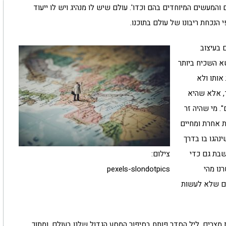
 והמעשים המיוחדים בהם וכדו'. עולם שיש לו מנהיג ויש לו ייעוד
הנכחת ריבונו של עולם בתוכנו.
 בעיצוב
א השכיח ביותר
 אותו ולא
ד, אלא שהיא
רָיִם". מי שהיה זר
 אחרת ומחיים
נהגו בו בדרך
השבת גם כדי
צילום:
נו מהי
pexels-slondotpics
ים שלא לעשות
צרים. ליל הסדר פותח בסיפור המסע הגדול שלנו בעולם, ומתוך