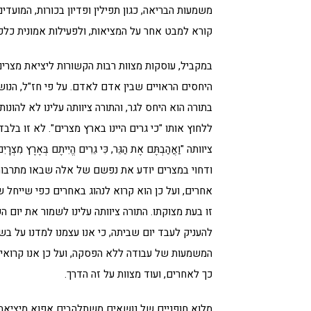
משמעות הבריאה, כגון תפילין ופדיון בכורות, המועדים
קורא למבט אחר על המציאות, ולפעילות אמונית כלפי 
במקביל, עוסקות מצוות רבות הקשורות ליציאת מצרים
היחסים הראויים שבין אדם לאדם. על פי חז"ל, הנוש
בתורה הוא היחס לגר, והתורה ציוותה עלינו לא להונות
ללחוץ אותו "כי גרים היינו בארץ מצרים". לא זו בלב
ציוותה "וַאֲהַבְתֶּם אֶת הַגֵּר, כִּי גֵרִים הֱיִיתֶם בְּאֶרֶץ מִצְ
ודחוי במצרים יודע את נפשם של אלה שבאו מתרבות
אחרים, ועל כן הוא קרוא לנהוג באחרים כפי שייחל שי
זו בעת מצוקתו. התורה ציוותה עלינו לשמור את יום 
להעניק לעבד יום שביתה, כי אנו עצמנו למדנו על בשר
המשמעות של עבודה ללא הפסקה, ועל כן אנו קרוא
כך לאחרים, ועוד מצוות על זה הדרך.
מלוא חופניים של נושאים משתלהבים אפוא מיציאת מ