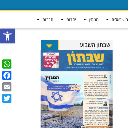
ישראלית
המגזין
יהדות
תרבות
פתח סרגל
שבתון השבוע
tsApp
ebook
Email
Twitter