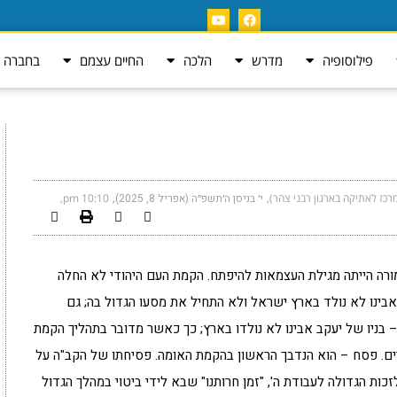
פילוסופיה
מדרש
הלכה
החיים עצמם
בחברה ה
רכז לאתיקה בארגון רבני צהר)
י׳ בניסן ה׳תשפ״ה (אפריל 8, 2025)
10:10 pm
ורה הייתה מגילת העצמאות להיפתח. הקמת העם היהודי לא החלה
ינו לא נולד בארץ ישראל ולא התחיל את מסעו הגדול בה; גם
בניו של יעקב אבינו לא נולדו בארץ; כך כאשר מדובר בתהליך הקמת
ים. פסח – הוא הנדבך הראשון בהקמת האומה. פסיחתו של הקב"ה על
ות הגדולה לעבודת ה', "זמן חרותנו" שבא לידי ביטוי במהלך הגדול