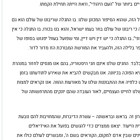
ביותר של "העם היהודי", וזאת הייתה תחילת הקמתו.
 הזה, שהוא הסיפור המכונן שלנו. בו התגלה שריבונו של עולם הוא גם
כי ריבונו של עולם בחר בעמו ישראל, והוא בנו בכורו; בו התגלה כי אין
; בו התגלה כי יש דין ויש דיין, ומי שפועל בעוול יפגוש בסופו של
 בלילה הזה, ולהעביר את המורשת המבורכת הזו מדור לדור.
בלבד. החגים שלנו אינם חגי היסטוריה, בהם אנו מנסים לחזור במנהרת
 היא הפוכה בכיוונה. אנו מבקשים להביא את שאירע לתודעתנו בזמן
 כלפיה את ההתבוננות שלנו על מאורעות ההווה. אנו נקראים למצות
לנו לחיינו העצמיים, לאור העובדה שהם יונקים מהתרחשותה של
רון זה. בראש ובראשונה – עשרת הדיברות, שהמחויבות להם נובעת
ת הייעוד. יצאנו ממצרים כדי להגשים בפועל את האידיאלים
ינים שבין אדם למקום, הקוראים בשם ה', ומבשרים לעולם כולו את