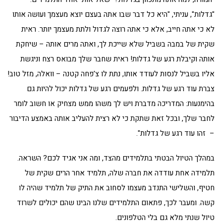
"גדלות", עניתי, "היא כל דבר שבו אתה בעצם יוצא מעצמך ועושה אותו
לא כי אתה חייב, אלא כי אתה רוצה לגדול ולתת מעצמך יותר. ראית
שקית של במבה בשביל שלא שייכת לך, ואתה מרים אותה – שיחקת
אותה וקיבלת רגע של גדלות! ראית שחבר שלך מבואס רצח וניגשת
אליו בשביל לנסות לעודד אותו, נתת לו צ'פחה קטנה – וואלה, מזל טוב!
צברת עוד רגע של גדלות. ולפעמים רגע של גדלות יכול להיות גם
בהימנעות: המדריכה מדברת ויש לך משהו ממש מצחיק או חשוב לומר
לחבר שלך, ובכל זאת שתקת כי לא רצית להעליב אותה באמצע הדיבור
– זהו עוד רגע של גדלות".
במהלך הטיול הבטתי בתלמידים מהצד, ומה אני אגיד לכם? השראה.
תלמידה אחת עודדה את חברה שלה, תלמיד אחר הרים שקית של
חטיף, והשלישי התנדב מעצמו לסחוב את התיק של תלמיד שהיה לו
קשה. ומעבר לכך, פתאום התלמידים שלנו הבינו שהם יכולים לשרוד
טיול שנתי מלא גם בלי הטלפונים.