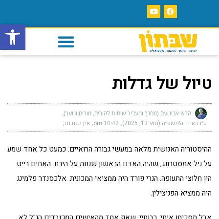
פתח סרגל
טיול של גדלות
הרש אבינועם (מחנך ומעביר שיחות להורים, מורים ונוער)
ט״ו באייר ה׳תשפ״ה (מאי 13, 2025)
10:42 pm
אין תגובות
ההיסטוריה האנושית מלאה במעשי גבורה הרואיים: כמעט כל אחד שמע
על ניל אמסטרונג, שהיה האדם הראשון שנחת על הירח. האחים רייט
היו חלוצי התעופה. הנרי פורד היה ממציאי המכונית. אלכסנדר פלמינג
היה ממציא הפניצילין.
אבל תסכימו איתי, רבותיי, שאף אחד מהאישים המכובדים הנ"ל לא