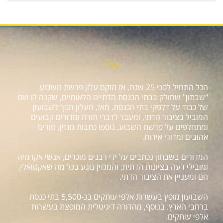
אודות
הכל התחיל לפני 25 שנה, אז הוקם עלון פרשת השבוע
"שבתון" שחולק בבתי הכנסת הדתיים הלאומיים, שקנה לו שם
של כבוד על דלפקי בתי הכנסת. מאז, העלון הפך לשבועון
המוביל בציבור הדתי, ומעבר לדברי תורה ומדורים קבועים
ומתחלפים על פרשת השבוע, נוספו כתבות מגזין, טורים
אהובים ומדורי אירוח.
המדורים בשבתון נכתבים על ידי רבנים מוכרים, אנשי אקדמיה
ומובילי דעה בציונות הדתית, והמגזין נוגע בכל מה שאקטואלי,
חם ומעניין את הציבור הדתי.
השבועון מופץ בעשרות אלפי עותקים בכ-5,500 בתי כנסת
ברחבי הארץ. בנוסף, מהדורה דיגיטלית המופצת בעשרות
אלפי עותקים.