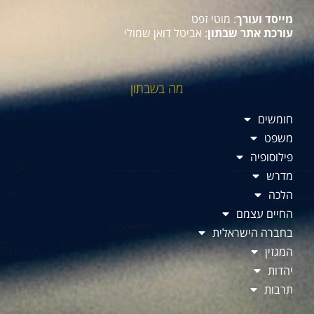
מייסד ועורך
: מוטי זפט
עורכת אתר שבתון
: אביטל דואן שמולי
מה בשבתון
חומשים
משפט
פילוסופיה
מדרש
הלכה
החיים עצמם
בחברה הישראלית
המגזין
יהדות
תרבות