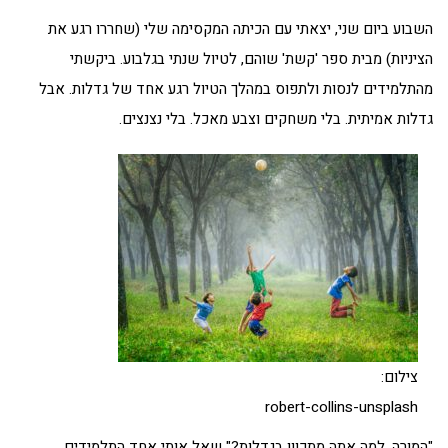
השבוע ביום שני, יצאתי עם הכיתה המקסימה שלי (שחררו רגע את
הציניות) מבית ספר 'קשת' שוהם, לטיול שנתי בגלבוע. ביקשתי
מהתלמידים לנסות ולתפוס במהלך הטיול רגע אחד של גדלות. אבל
גדלות אמיתית. בלי משחקים וצבע מאכל. בלי נצנצים.
צילום:
robert-collins-unsplash
"המורה, למה אתה מתכוון בגדלות?" שאל אותי אחד התלמידים.