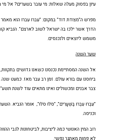
עיון בפסוק מעלה שאלות: מי עובר בשערים? אל מי מ
מפרש ה"מצודת דוד" במקום: "עִברו עִברו הוא מאמר
הדרך אשר ילכו בה ישראל לשוב לארצם". הנביא קו
משמש ליוצאים ולנכנסים.
שער השנה
אל השנה המסתיימת נכנסנו כשאנו גדושים בתקוות, 
ביחסנו עם בורא עולם. זמן רב עבר מאז. כמעט שנה. 
צבר אבנים ומכשולים ואינו מתאים עוד לשנת תשע"ח
"עִבְרוּ עִבְרוּ בַּשְּׁעָרִים", "סֹלּוּ סֹלּוּ", אומר 
וכניסה.
רוב המין האנושי כמהּ ליציבות, לביטחונות לגבי ההו
לא פחות מאתגר נפשי.