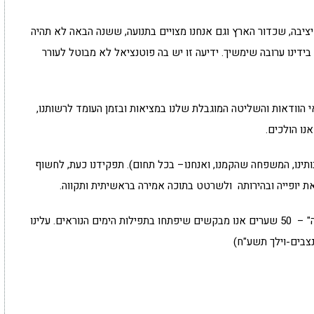
ציבה, שכדור הארץ וגם אנחנו מצויים בתנועה, ששנה הבאה לא תהיה
 בידינו ערובה שימשיך. ידיעה זו יש בה פוטנציאל לא מבוטל לעורר
י הוודאות והשליטה המוגבלת שלנו במציאות ובזמן העומד לרשותנו,
נו הולכים.
אבותינו, המשפחה שהקמנו, ואנחנו– בכל תחום). תפקידנו כעת, לחשוף
יופייה ובהירותה ולשרטט בתוכה אמירה בראשיתית ותקווה.
"ויפתח ה' אלוקינו לנו שערי אורה, שערי אהבה ואחווה" – 50 שערים אנו מבקשים שיפתחו בתפילות הימים הנוראים. עלינו
נצבים-וילך תשע"ח)