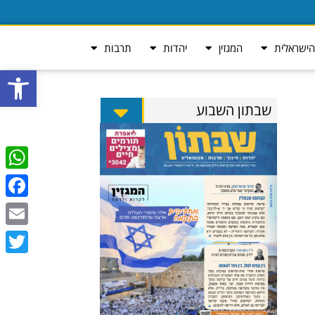
ישראלית
המגזין
יהדות
תרבות
פתח סרגל
שבתון השבוע
tsApp
ebook
Email
Twitter