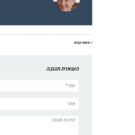
« פוסט קודם
השארת תגובה
שם:*
אתר:
תגובה