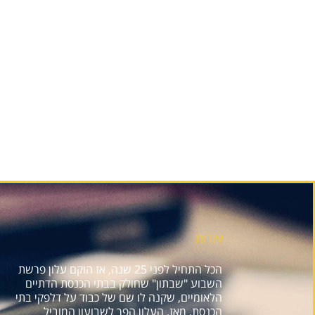
אודות
הכל התחיל לפני 25 שנה, אז הוקם עלון פרשת
השבוע "שבתון" שחולק בבתי הכנסת הדתיים
הלאומיים, שקנה לו שם של כבוד על דלפקי בתי
הכנסת. מאז, העלון הפך לשבועון המוביל