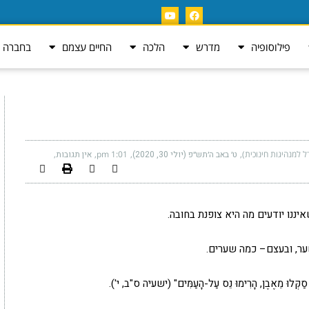
פילוסופיה
מדרש
הלכה
החיים עצמם
בחברה ה
ל למנהיגות חינוכית)
ט׳ באב ה׳תש״פ (יולי 30, 2020)
1:01 pm
אין תגובות
ננו יודעים מה היא צופנת בחובה.
ער, ובעצם– כמה שערים.
סִלָּה סַקְּלוּ מֵאֶבֶן, הָרִימוּ נֵס עַל-הָעַמִּים" (ישעיה ס"ב, י').