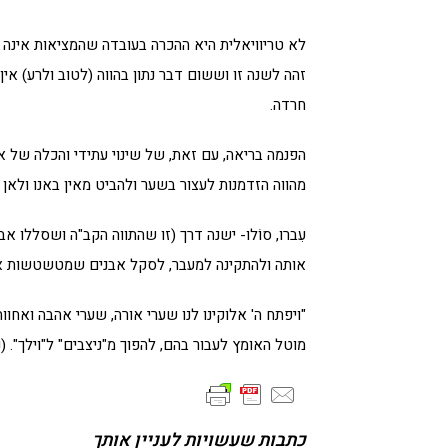
לא טריוויאלית היא ההכרה בעובדה שהמציאות אינה י
זהה לשנה זו וששום דבר נתון בהווה (לטוב ולרע) אין
חרדה.
הפנמה בריאה, עם זאת, של שינוי עתידי והכלה של א
מהווה הזדמנות לעצור בשער ולהביט מאין באנו ולאן א
עִברו, סוֹלו- ישנה דרך (זו שהתווה הקב"ה ושסללו 
אותה ולהתקינה למעבר, לסקל אבנים שמטשטשות את 
מוטל האומץ לעבור בהם, להפוך מ"ניצבים" ל"וילך". (
כתבות שעשויות לעניין אותך