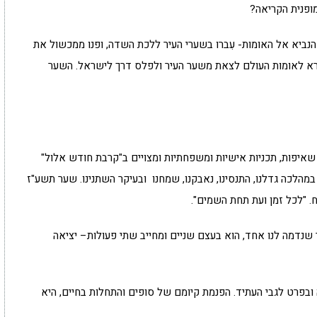
ופנית הקריאה?
 הנביא אל האומות- עִברו בשערי העיר ללכת השדה, ופנו ממכשול את
רא לאומות העולם לצאת משער העיר ולפלס דרך לישראל. השער
שאיפות, תכניות אישיות ומשפחתיות ומצויים ב"קרבת חודש אלול"
במהלכה גדלנו, התנסינו, נאבקנו, שמחנו ובעיקר השתנינו. שער תשע"ז
. "לכל זמן ועת תחת השמים".
הנביא. השער שנדמה לנו אחד, הוא בעצם שניים ומחייב שתי פעולות– יציאה
וה ובפרט לגבי העתיד. הפנמת קיומם של סופים והתחלות בחיים, היא