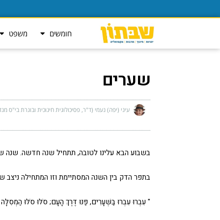
חומשים
משפט
שערים
עיני (יפה) נעמי (ד"ר, פסיכולוגית חינוכית ובוגרת בי"ס מנד
בשבוע הבא עלינו לטובה, תתחיל שנה חדשה. שנה שאי
בתפר הדק בין השנה המסתיימת וזו המתחילה ניצב ש
" עִבְרוּ עִבְרוּ בַּשְּׁעָרִים, פַּנּוּ דֶּרֶךְ הָעָם; סֹלּוּ סֹלּוּ הַמְ